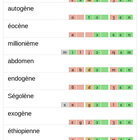
autogène
o
t
ɔ
ʒ
ɛː
n
éocène
e
ɔ
s
ɛː
n
millionième
m
i
l
j
ɔ
nj
ɛ
m
abdomen
a
b
d
ɔ
m
ɛ
n
endogène
ɑ̃
d
ɔ
ʒ
ɛː
n
Ségolène
s
e
g
ɔ
l
ɛ
n
exogène
ɛ
g
z
ɔ
ʒ
ɛː
n
éthiopienne
e
tj
ɔ
pj
ɛ
n