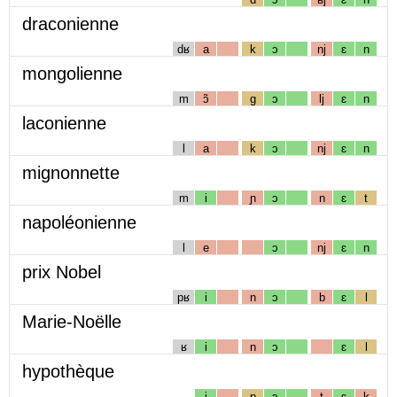
draconienne
dʁ
a
k
ɔ
nj
ɛ
n
mongolienne
m
ɔ̃
g
ɔ
lj
ɛ
n
laconienne
l
a
k
ɔ
nj
ɛ
n
mignonnette
m
i
ɲ
ɔ
n
ɛ
t
napoléonienne
l
e
ɔ
nj
ɛ
n
prix Nobel
pʁ
i
n
ɔ
b
ɛ
l
Marie-Noëlle
ʁ
i
n
ɔ
ɛ
l
hypothèque
i
p
ɔ
t
ɛ
k