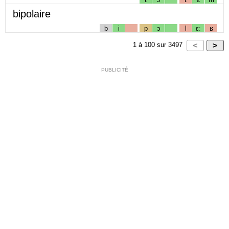
bipolaire
b
i
p
ɔ
l
ɛː
ʁ
1
à
100
sur
3497
PUBLICITÉ