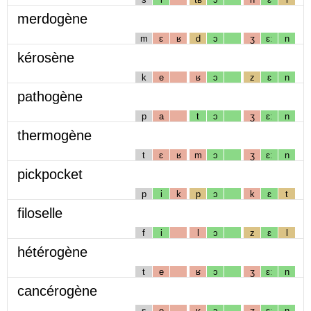
merdogène
m
ɛ
ʁ
d
ɔ
ʒ
ɛː
n
kérosène
k
e
ʁ
ɔ
z
ɛ
n
pathogène
p
a
t
ɔ
ʒ
ɛː
n
thermogène
t
ɛ
ʁ
m
ɔ
ʒ
ɛː
n
pickpocket
p
i
k
p
ɔ
k
ɛ
t
filoselle
f
i
l
ɔ
z
ɛ
l
hétérogène
t
e
ʁ
ɔ
ʒ
ɛː
n
cancérogène
s
e
ʁ
ɔ
ʒ
ɛː
n