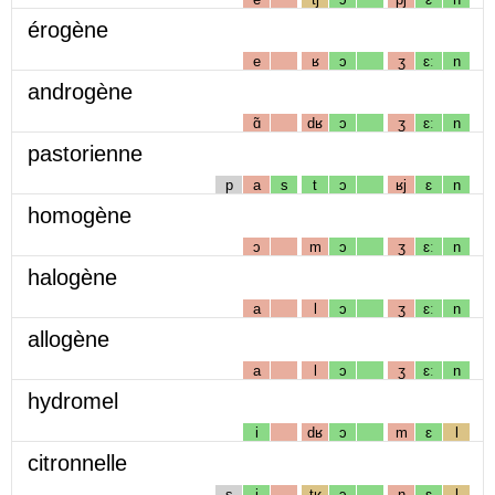
érogène
e
ʁ
ɔ
ʒ
ɛː
n
androgène
ɑ̃
dʁ
ɔ
ʒ
ɛː
n
pastorienne
p
a
s
t
ɔ
ʁj
ɛ
n
homogène
ɔ
m
ɔ
ʒ
ɛː
n
halogène
a
l
ɔ
ʒ
ɛː
n
allogène
a
l
ɔ
ʒ
ɛː
n
hydromel
i
dʁ
ɔ
m
ɛ
l
citronnelle
s
i
tʁ
ɔ
n
ɛ
l