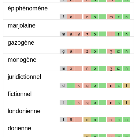
épiphénomène
f
e
n
ɔ
m
ɛ
n
marjolaine
m
a
ʁ
ʒ
ɔ
l
ɛ
n
gazogène
g
a
z
ɔ
ʒ
ɛː
n
monogène
m
ɔ
n
ɔ
ʒ
ɛː
n
juridictionnel
d
i
k
sj
ɔ
n
ɛ
l
fictionnel
f
i
k
sj
ɔ
n
ɛ
l
londonienne
l
ɔ̃
d
ɔ
nj
ɛ
n
dorienne
d
ɔ
ʁj
ɛ
n