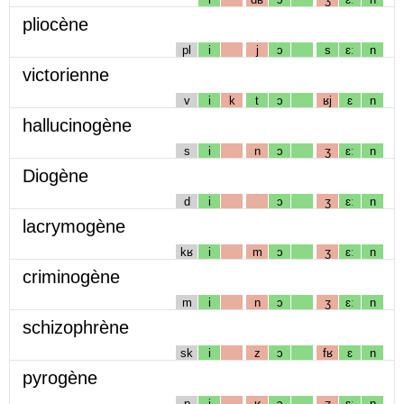
pliocène
pl
i
j
ɔ
s
ɛː
n
victorienne
v
i
k
t
ɔ
ʁj
ɛ
n
hallucinogène
s
i
n
ɔ
ʒ
ɛː
n
Diogène
d
i
ɔ
ʒ
ɛː
n
lacrymogène
kʁ
i
m
ɔ
ʒ
ɛː
n
criminogène
m
i
n
ɔ
ʒ
ɛː
n
schizophrène
sk
i
z
ɔ
fʁ
ɛ
n
pyrogène
p
i
ʁ
ɔ
ʒ
ɛː
n