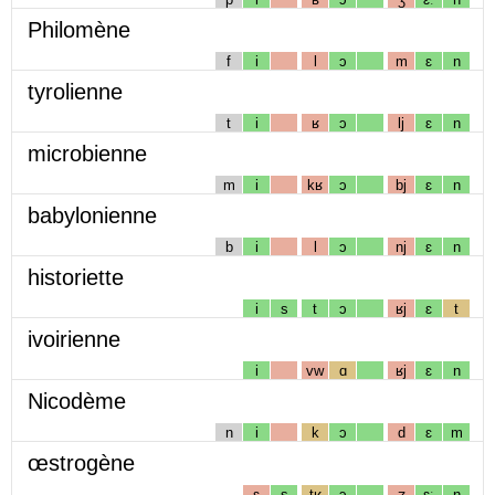
Philomène
f
i
l
ɔ
m
ɛ
n
tyrolienne
t
i
ʁ
ɔ
lj
ɛ
n
microbienne
m
i
kʁ
ɔ
bj
ɛ
n
babylonienne
b
i
l
ɔ
nj
ɛ
n
historiette
i
s
t
ɔ
ʁj
ɛ
t
ivoirienne
i
vw
ɑ
ʁj
ɛ
n
Nicodème
n
i
k
ɔ
d
ɛ
m
œstrogène
ɛ
s
tʁ
ɔ
ʒ
ɛː
n