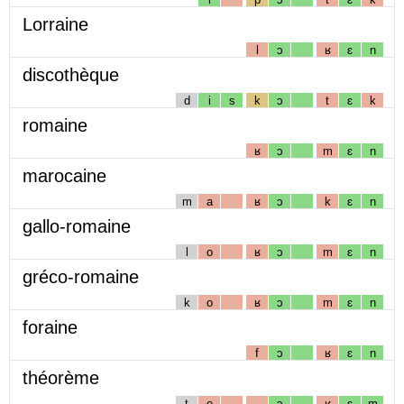
Lorraine
l
ɔ
ʁ
ɛ
n
discothèque
d
i
s
k
ɔ
t
ɛ
k
romaine
ʁ
ɔ
m
ɛ
n
marocaine
m
a
ʁ
ɔ
k
ɛ
n
gallo-romaine
l
o
ʁ
ɔ
m
ɛ
n
gréco-romaine
k
o
ʁ
ɔ
m
ɛ
n
foraine
f
ɔ
ʁ
ɛ
n
théorème
t
e
ɔ
ʁ
ɛ
m