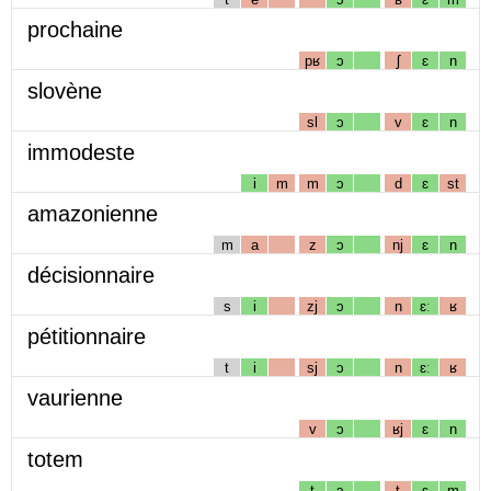
prochaine
pʁ
ɔ
ʃ
ɛ
n
slovène
sl
ɔ
v
ɛ
n
immodeste
i
m
m
ɔ
d
ɛ
st
amazonienne
m
a
z
ɔ
nj
ɛ
n
décisionnaire
s
i
zj
ɔ
n
ɛː
ʁ
pétitionnaire
t
i
sj
ɔ
n
ɛː
ʁ
vaurienne
v
ɔ
ʁj
ɛ
n
totem
t
ɔ
t
ɛ
m