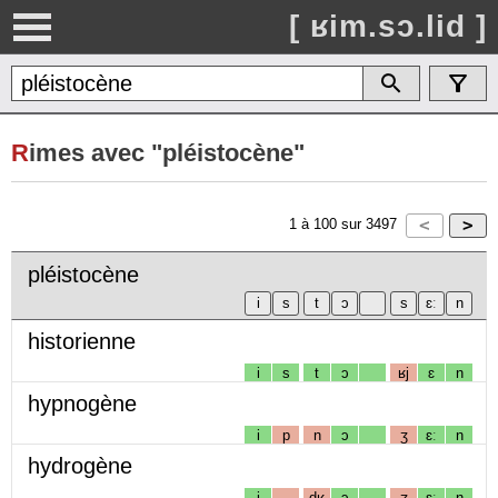
[ ʁim.sɔ.lid ]
R
imes avec "pléistocène"
1
à
100
sur
3497
pléistocène
historienne
i
s
t
ɔ
ʁj
ɛ
n
hypnogène
i
p
n
ɔ
ʒ
ɛː
n
hydrogène
i
dʁ
ɔ
ʒ
ɛː
n