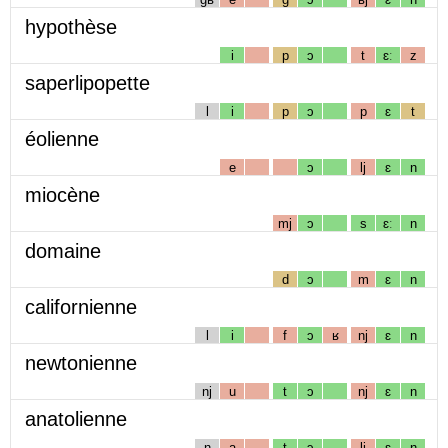
hypothèse
i
p
ɔ
t
ɛː
z
saperlipopette
l
i
p
ɔ
p
ɛ
t
éolienne
e
ɔ
lj
ɛ
n
miocène
mj
ɔ
s
ɛː
n
domaine
d
ɔ
m
ɛ
n
californienne
l
i
f
ɔ
ʁ
nj
ɛ
n
newtonienne
nj
u
t
ɔ
nj
ɛ
n
anatolienne
n
a
t
ɔ
lj
ɛ
n