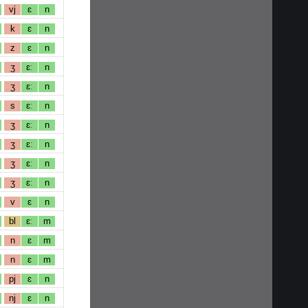
vj
ɛ
n
k
ɛ
n
z
ɛ
n
ʒ
ɛː
n
ʒ
ɛː
n
s
ɛː
n
ʒ
ɛː
n
ʒ
ɛː
n
ʒ
ɛː
n
ʒ
ɛː
n
v
ɛ
n
bl
ɛː
m
n
ɛ
m
n
ɛ
m
pj
ɛ
n
nj
ɛ
n