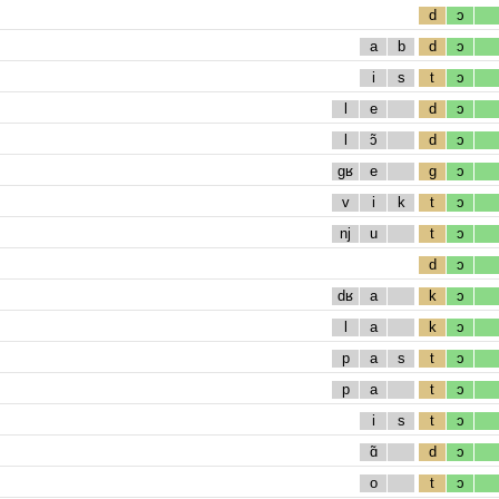
d
ɔ
a
b
d
ɔ
i
s
t
ɔ
l
e
d
ɔ
l
ɔ̃
d
ɔ
gʁ
e
g
ɔ
v
i
k
t
ɔ
nj
u
t
ɔ
d
ɔ
dʁ
a
k
ɔ
l
a
k
ɔ
p
a
s
t
ɔ
p
a
t
ɔ
i
s
t
ɔ
ɑ̃
d
ɔ
o
t
ɔ