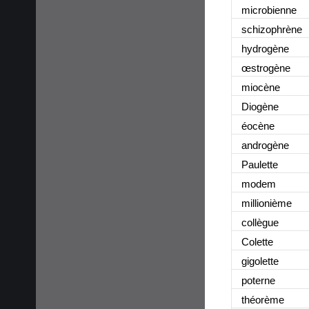
microbienne
schizophrène
hydrogène
œstrogène
miocène
Diogène
éocène
androgène
Paulette
modem
millionième
collègue
Colette
gigolette
poterne
théorème