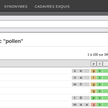
SYNONYMES
CADAVRES EXQUIS
 "pollen"
1
à
100
sur
34
s
e
g
ɔ
n
a
t
ɔ
m
ɔ̃
g
ɔ
g
ɔ
t
ɑ̃
p
ɔ
m
a
ʁ
ʒ
ɔ