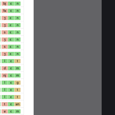
bj
ɛ
n
fʁ
ɛ
n
ʒ
ɛː
n
ʒ
ɛː
n
s
ɛː
n
ʒ
ɛː
n
s
ɛː
n
ʒ
ɛː
n
l
ɛ
t
d
ɛ
m
nj
ɛ
m
l
ɛ
g
l
ɛ
t
l
ɛ
t
t
ɛ
ʁn
ʁ
ɛ
m