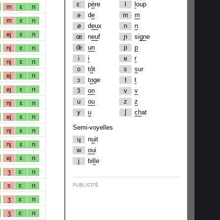
ɛː
p
è
re
l
l
oup
m
ɛ
n
ə
d
e
m
m
m
ɛ
n
ø
d
eu
x
n
n
ʁj
ɛ
n
œ
n
eu
f
ɲ
si
gn
e
œ̃
un
p
p
nj
ɛ
n
i
i
ʁ
r
nj
ɛ
n
o
t
ô
t
s
s
ur
ʁj
ɛ
n
ɔ
t
o
ge
t
t
ʁj
ɛ
n
ɔ̃
on
v
v
u
ou
z
z
nj
ɛ
n
y
u
ʃ
ch
at
ʁj
ɛ
n
Semi-voyelles
nj
ɛ
n
ɥ
n
u
it
nj
ɛ
n
w
ou
i
ʁj
ɛ
n
j
bi
ll
e
ʒ
ɛː
n
s
ɛː
n
PUBLICITÉ
ʒ
ɛː
n
ʒ
ɛː
n