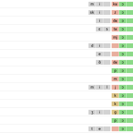
m
i
kʁ
ɔ
sk
i
z
ɔ
i
dʁ
ɔ
ɛ
s
tʁ
ɔ
mj
ɔ
d
i
ɔ
e
ɔ
ɑ̃
dʁ
ɔ
p
ɔ
m
ɔ
m
i
l
j
ɔ
k
ɔ
k
ɔ
ʒ
i
g
ɔ
p
ɔ
t
e
ɔ