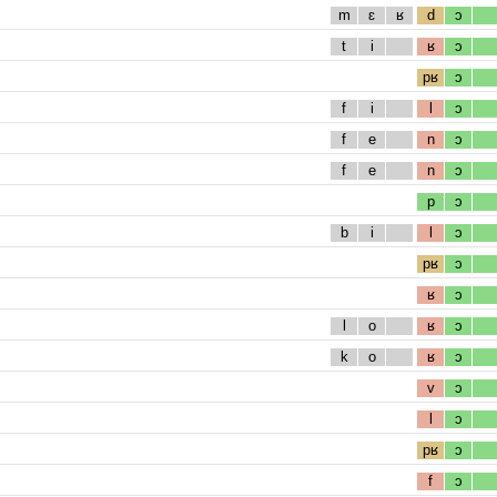
m
ɛ
ʁ
d
ɔ
t
i
ʁ
ɔ
pʁ
ɔ
f
i
l
ɔ
f
e
n
ɔ
f
e
n
ɔ
p
ɔ
b
i
l
ɔ
pʁ
ɔ
ʁ
ɔ
l
o
ʁ
ɔ
k
o
ʁ
ɔ
v
ɔ
l
ɔ
pʁ
ɔ
f
ɔ