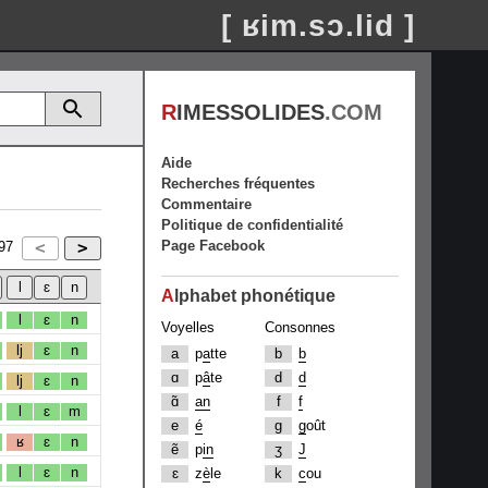
[ ʁim.sɔ.lid ]
R
IMESSOLIDES
.COM
Aide
Recherches fréquentes
Commentaire
Politique de confidentialité
Page Facebook
97
A
lphabet phonétique
l
ɛ
n
Voyelles
Consonnes
lj
ɛ
n
a
p
a
tte
b
b
ɑ
p
â
te
d
d
lj
ɛ
n
ɑ̃
an
f
f
l
ɛ
m
e
é
g
g
oût
ʁ
ɛ
n
ẽ
p
in
ʒ
J
l
ɛ
n
ɛ
z
è
le
k
c
ou