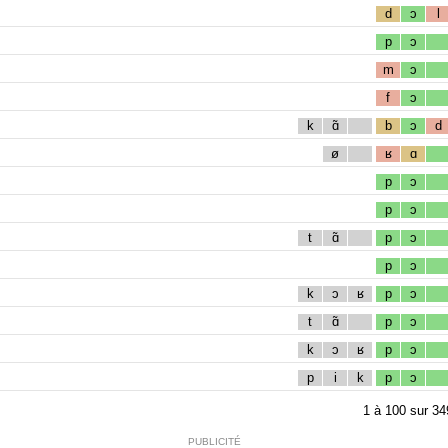
d
ɔ
l
p
ɔ
m
ɔ
f
ɔ
k
ɑ̃
b
ɔ
d
ø
ʁ
ɑ
p
ɔ
p
ɔ
t
ɑ̃
p
ɔ
p
ɔ
k
ɔ
ʁ
p
ɔ
t
ɑ̃
p
ɔ
k
ɔ
ʁ
p
ɔ
p
i
k
p
ɔ
1
à
100
sur
34
PUBLICITÉ