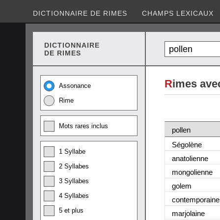
DICTIONNAIRE DE RIMES
CHAMPS LEXICAUX
DICTIONNAIRE
DE RIMES
R
imes avec
Assonance
Rime
Mots rares inclus
pollen
Ségolène
1 Syllabe
anatolienne
2 Syllabes
mongolienne
3 Syllabes
golem
4 Syllabes
contemporaine
5 et plus
marjolaine