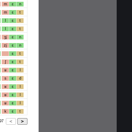
m
ɛ
n
m
ɛ
t
l
ɛ
t
l
ɛ
t
ʒj
ɛ
n
zj
ɛ
n
ɛ
t
ʃ
ɛ
t
ʁ
ɛ
l
s
ɛ
d
ʁ
ɛ
l
ʁ
ɛ
l
ʁ
ɛ
l
k
ɛ
t
97