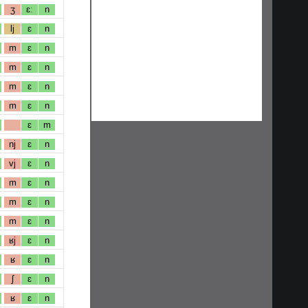
ʒ
ɛː
n
lj
ɛ
n
m
ɛ
n
m
ɛ
n
m
ɛ
n
m
ɛ
n
ɛ
m
nj
ɛ
n
vj
ɛ
n
m
ɛ
n
m
ɛ
n
m
ɛ
n
ʁj
ɛ
n
ʁ
ɛ
n
ʃ
ɛ
n
ʁ
ɛ
n