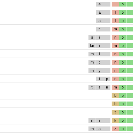
e
ɔ
a
l
ɔ
a
l
ɔ
ɔ
m
ɔ
s
i
n
ɔ
kʁ
i
m
ɔ
m
i
n
ɔ
m
ɔ
n
ɔ
m
y
n
ɔ
i
p
n
ɔ
t
ɛ
ʁ
m
ɔ
b
ɔ
b
ɔ
t
ɔ
n
i
k
ɔ
m
a
z
ɔ