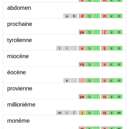
abdomen
a
b
d
ɔ
m
ɛ
n
prochaine
pʁ
ɔ
ʃ
ɛ
n
tyrolienne
t
i
ʁ
ɔ
lj
ɛ
n
miocène
mj
ɔ
s
ɛː
n
éocène
e
ɔ
s
ɛː
n
provienne
pʁ
ɔ
vj
ɛ
n
millionième
m
i
l
j
ɔ
nj
ɛ
m
monème
m
ɔ
n
ɛ
m