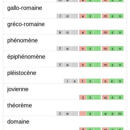
gallo-romaine
l
o
ʁ
ɔ
m
ɛ
n
gréco-romaine
k
o
ʁ
ɔ
m
ɛ
n
phénomène
f
e
n
ɔ
m
ɛ
n
épiphénomène
f
e
n
ɔ
m
ɛ
n
pléistocène
i
s
t
ɔ
s
ɛː
n
jovienne
ʒ
ɔ
vj
ɛ
n
théorème
t
e
ɔ
ʁ
ɛ
m
domaine
d
ɔ
m
ɛ
n