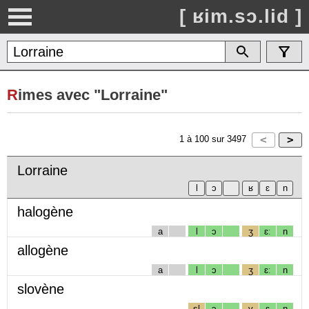
[ ʁim.sɔ.lid ]
R
imes avec "Lorraine"
1
à
100
sur
3497
Lorraine
halogène
a
l
ɔ
ʒ
ɛː
n
allogène
a
l
ɔ
ʒ
ɛː
n
slovène
sl
ɔ
v
ɛ
n