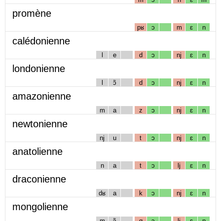
promène
pʁ
ɔ
m
ɛ
n
calédonienne
l
e
d
ɔ
nj
ɛ
n
londonienne
l
ɔ̃
d
ɔ
nj
ɛ
n
amazonienne
m
a
z
ɔ
nj
ɛ
n
newtonienne
nj
u
t
ɔ
nj
ɛ
n
anatolienne
n
a
t
ɔ
lj
ɛ
n
draconienne
dʁ
a
k
ɔ
nj
ɛ
n
mongolienne
m
ɔ̃
g
ɔ
lj
ɛ
n