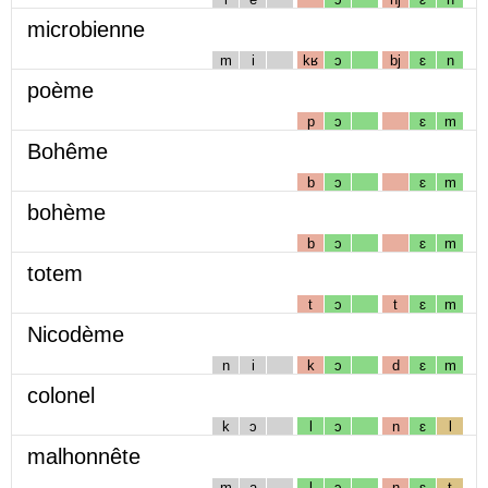
microbienne
m
i
kʁ
ɔ
bj
ɛ
n
poème
p
ɔ
ɛ
m
Bohême
b
ɔ
ɛ
m
bohème
b
ɔ
ɛ
m
totem
t
ɔ
t
ɛ
m
Nicodème
n
i
k
ɔ
d
ɛ
m
colonel
k
ɔ
l
ɔ
n
ɛ
l
malhonnête
m
a
l
ɔ
n
ɛ
t