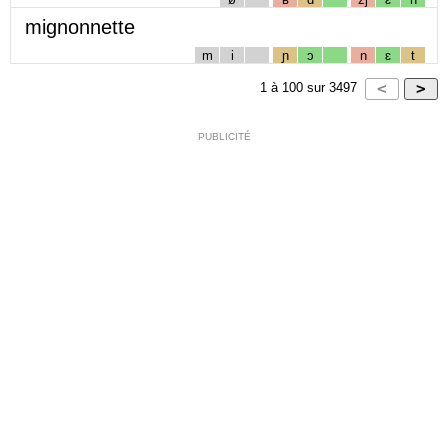
mignonnette
m
i
ɲ
ɔ
n
ɛ
t
1
à
100
sur
3497
PUBLICITÉ