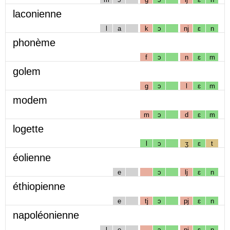
laconienne
l
a
k
ɔ
nj
ɛ
n
phonème
f
ɔ
n
ɛ
m
golem
g
ɔ
l
ɛ
m
modem
m
ɔ
d
ɛ
m
logette
l
ɔ
ʒ
ɛ
t
éolienne
e
ɔ
lj
ɛ
n
éthiopienne
e
tj
ɔ
pj
ɛ
n
napoléonienne
l
e
ɔ
nj
ɛ
n