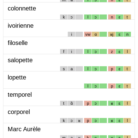
colonnette
k
ɔ
l
ɔ
n
ɛ
t
ivoirienne
i
vw
ɑ
ʁj
ɛ
n
filoselle
f
i
l
ɔ
z
ɛ
l
salopette
s
a
l
ɔ
p
ɛ
t
lopette
l
ɔ
p
ɛ
t
temporel
t
ɑ̃
p
ɔ
ʁ
ɛ
l
corporel
k
ɔ
ʁ
p
ɔ
ʁ
ɛ
l
Marc Aurèle
m
a
ʁ
k
ɔ
ʁ
ɛ
l