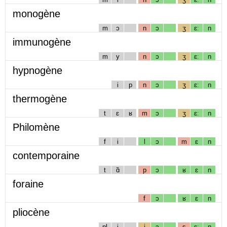
monogène
m
ɔ
n
ɔ
ʒ
ɛː
n
immunogène
m
y
n
ɔ
ʒ
ɛː
n
hypnogène
i
p
n
ɔ
ʒ
ɛː
n
thermogène
t
ɛ
ʁ
m
ɔ
ʒ
ɛː
n
Philomène
f
i
l
ɔ
m
ɛ
n
contemporaine
t
ɑ̃
p
ɔ
ʁ
ɛ
n
foraine
f
ɔ
ʁ
ɛ
n
pliocène
pl
i
j
ɔ
s
ɛː
n