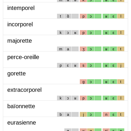
intemporel
t
ɑ̃
p
ɔ
ʁ
ɛ
l
incorporel
k
ɔ
ʁ
p
ɔ
ʁ
ɛ
l
majorette
m
a
ʒ
ɔ
ʁ
ɛ
t
perce-oreille
p
ɛ
ʁ
s
ɔ
ʁ
ɛ
j
gorette
g
ɔ
ʁ
ɛ
t
extracorporel
k
ɔ
ʁ
p
ɔ
ʁ
ɛ
l
baïonnette
b
a
j
ɔ
n
ɛ
t
eurasienne
ø
ʁ
ɑ
zj
ɛ
n