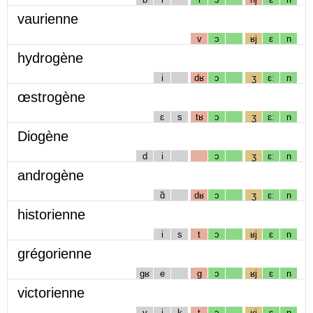
vaurienne
v
ɔ
ʁj
ɛ
n
hydrogène
i
dʁ
ɔ
ʒ
ɛː
n
œstrogène
ɛ
s
tʁ
ɔ
ʒ
ɛː
n
Diogène
d
i
ɔ
ʒ
ɛː
n
androgène
ɑ̃
dʁ
ɔ
ʒ
ɛː
n
historienne
i
s
t
ɔ
ʁj
ɛ
n
grégorienne
gʁ
e
g
ɔ
ʁj
ɛ
n
victorienne
v
i
k
t
ɔ
ʁj
ɛ
n