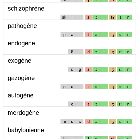
schizophrène
sk
i
z
ɔ
fʁ
ɛ
n
pathogène
p
a
t
ɔ
ʒ
ɛː
n
endogène
ɑ̃
d
ɔ
ʒ
ɛː
n
exogène
ɛ
g
z
ɔ
ʒ
ɛː
n
gazogène
g
a
z
ɔ
ʒ
ɛː
n
autogène
o
t
ɔ
ʒ
ɛː
n
merdogène
m
ɛ
ʁ
d
ɔ
ʒ
ɛː
n
babylonienne
b
i
l
ɔ
nj
ɛ
n