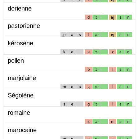
dorienne
d
ɔ
ʁj
ɛ
n
pastorienne
p
a
s
t
ɔ
ʁj
ɛ
n
kérosène
k
e
ʁ
ɔ
z
ɛ
n
pollen
p
ɔ
l
ɛ
n
marjolaine
m
a
ʁ
ʒ
ɔ
l
ɛ
n
Ségolène
s
e
g
ɔ
l
ɛ
n
romaine
ʁ
ɔ
m
ɛ
n
marocaine
m
a
ʁ
ɔ
k
ɛ
n