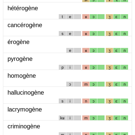
hétérogène
t
e
ʁ
ɔ
ʒ
ɛː
n
cancérogène
s
e
ʁ
ɔ
ʒ
ɛː
n
érogène
e
ʁ
ɔ
ʒ
ɛː
n
pyrogène
p
i
ʁ
ɔ
ʒ
ɛː
n
homogène
ɔ
m
ɔ
ʒ
ɛː
n
hallucinogène
s
i
n
ɔ
ʒ
ɛː
n
lacrymogène
kʁ
i
m
ɔ
ʒ
ɛː
n
criminogène
m
i
n
ɔ
ʒ
ɛː
n