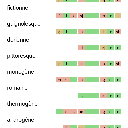
fictionnel
f
i
k
sj
ɔ
n
ɛ
l
guignolesque
g
i
ɲ
ɔ
l
ɛ
sk
dorienne
d
ɔ
ʁj
ɛ
n
pittoresque
p
i
t
ɔ
ʁ
ɛ
sk
monogène
m
ɔ
n
ɔ
ʒ
ɛː
n
romaine
ʁ
ɔ
m
ɛ
n
thermogène
t
ɛ
ʁ
m
ɔ
ʒ
ɛː
n
androgène
ɑ̃
dʁ
ɔ
ʒ
ɛː
n