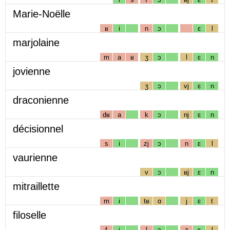
Marie-Noëlle
ʁ
i
n
ɔ
ɛ
l
marjolaine
m
a
ʁ
ʒ
ɔ
l
ɛ
n
jovienne
ʒ
ɔ
vj
ɛ
n
draconienne
dʁ
a
k
ɔ
nj
ɛ
n
décisionnel
s
i
zj
ɔ
n
ɛ
l
vaurienne
v
ɔ
ʁj
ɛ
n
mitraillette
m
i
tʁ
ɑ
j
ɛ
t
filoselle
f
i
l
ɔ
z
ɛ
l