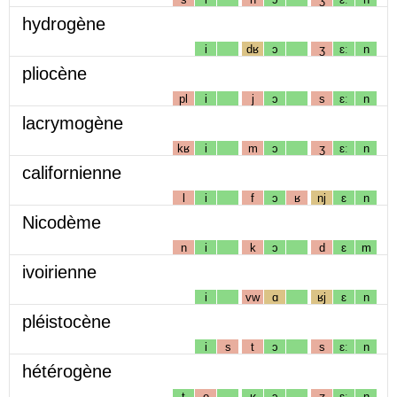
hydrogène
i
dʁ
ɔ
ʒ
ɛː
n
pliocène
pl
i
j
ɔ
s
ɛː
n
lacrymogène
kʁ
i
m
ɔ
ʒ
ɛː
n
californienne
l
i
f
ɔ
ʁ
nj
ɛ
n
Nicodème
n
i
k
ɔ
d
ɛ
m
ivoirienne
i
vw
ɑ
ʁj
ɛ
n
pléistocène
i
s
t
ɔ
s
ɛː
n
hétérogène
t
e
ʁ
ɔ
ʒ
ɛː
n