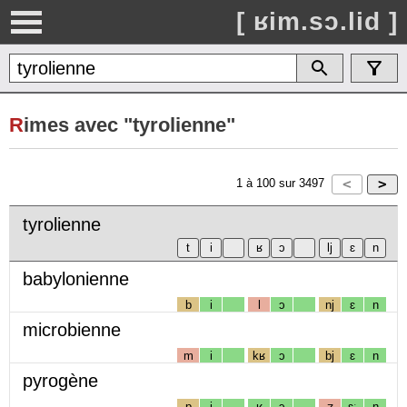
[ ʁim.sɔ.lid ]
R
imes avec "tyrolienne"
1
à
100
sur
3497
tyrolienne
babylonienne
b
i
l
ɔ
nj
ɛ
n
microbienne
m
i
kʁ
ɔ
bj
ɛ
n
pyrogène
p
i
ʁ
ɔ
ʒ
ɛː
n