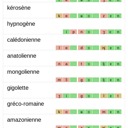
kérosène
k
e
ʁ
ɔ
z
ɛ
n
hypnogène
i
p
n
ɔ
ʒ
ɛː
n
calédonienne
l
e
d
ɔ
nj
ɛ
n
anatolienne
n
a
t
ɔ
lj
ɛ
n
mongolienne
m
ɔ̃
g
ɔ
lj
ɛ
n
gigolette
ʒ
i
g
ɔ
l
ɛ
t
gréco-romaine
k
o
ʁ
ɔ
m
ɛ
n
amazonienne
m
a
z
ɔ
nj
ɛ
n