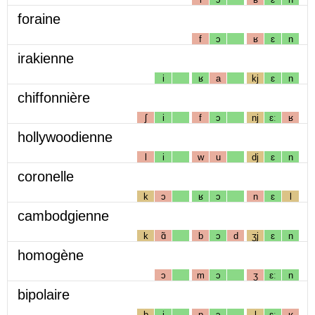
foraine
f
ɔ
ʁ
ɛ
n
irakienne
i
ʁ
a
kj
ɛ
n
chiffonnière
ʃ
i
f
ɔ
nj
ɛː
ʁ
hollywoodienne
l
i
w
u
dj
ɛ
n
coronelle
k
ɔ
ʁ
ɔ
n
ɛ
l
cambodgienne
k
ɑ̃
b
ɔ
d
ʒj
ɛ
n
homogène
ɔ
m
ɔ
ʒ
ɛː
n
bipolaire
b
i
p
ɔ
l
ɛː
ʁ