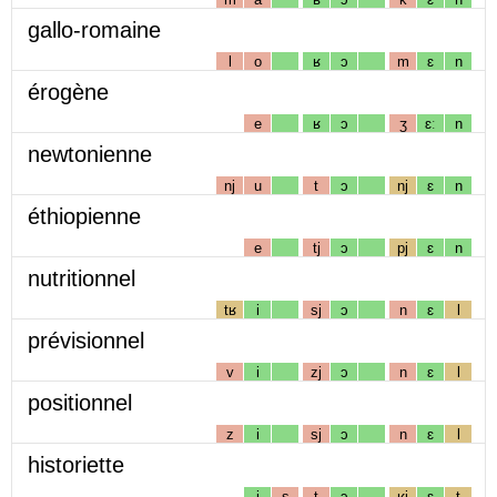
gallo-romaine
l
o
ʁ
ɔ
m
ɛ
n
érogène
e
ʁ
ɔ
ʒ
ɛː
n
newtonienne
nj
u
t
ɔ
nj
ɛ
n
éthiopienne
e
tj
ɔ
pj
ɛ
n
nutritionnel
tʁ
i
sj
ɔ
n
ɛ
l
prévisionnel
v
i
zj
ɔ
n
ɛ
l
positionnel
z
i
sj
ɔ
n
ɛ
l
historiette
i
s
t
ɔ
ʁj
ɛ
t