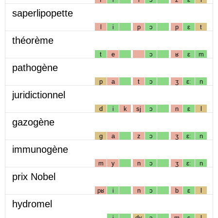
saperlipopette
l
i
p
ɔ
p
ɛ
t
théorème
t
e
ɔ
ʁ
ɛ
m
pathogène
p
a
t
ɔ
ʒ
ɛː
n
juridictionnel
d
i
k
sj
ɔ
n
ɛ
l
gazogène
g
a
z
ɔ
ʒ
ɛː
n
immunogène
m
y
n
ɔ
ʒ
ɛː
n
prix Nobel
pʁ
i
n
ɔ
b
ɛ
l
hydromel
i
dʁ
ɔ
m
ɛ
l