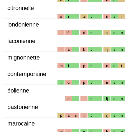
citronnelle
s
i
tʁ
ɔ
n
ɛ
l
londonienne
l
ɔ̃
d
ɔ
nj
ɛ
n
laconienne
l
a
k
ɔ
nj
ɛ
n
mignonnette
m
i
ɲ
ɔ
n
ɛ
t
contemporaine
t
ɑ̃
p
ɔ
ʁ
ɛ
n
éolienne
e
ɔ
lj
ɛ
n
pastorienne
p
a
s
t
ɔ
ʁj
ɛ
n
marocaine
m
a
ʁ
ɔ
k
ɛ
n