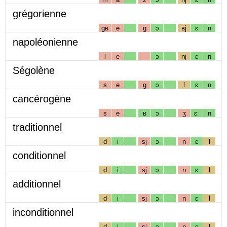
grégorienne
gʁ
e
g
ɔ
ʁj
ɛ
n
napoléonienne
l
e
ɔ
nj
ɛ
n
Ségolène
s
e
g
ɔ
l
ɛ
n
cancérogène
s
e
ʁ
ɔ
ʒ
ɛː
n
traditionnel
d
i
sj
ɔ
n
ɛ
l
conditionnel
d
i
sj
ɔ
n
ɛ
l
additionnel
d
i
sj
ɔ
n
ɛ
l
inconditionnel
d
i
sj
ɔ
n
ɛ
l