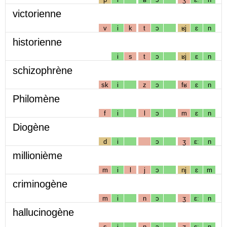
victorienne
v
i
k
t
ɔ
ʁj
ɛ
n
historienne
i
s
t
ɔ
ʁj
ɛ
n
schizophrène
sk
i
z
ɔ
fʁ
ɛ
n
Philomène
f
i
l
ɔ
m
ɛ
n
Diogène
d
i
ɔ
ʒ
ɛː
n
millionième
m
i
l
j
ɔ
nj
ɛ
m
criminogène
m
i
n
ɔ
ʒ
ɛː
n
hallucinogène
s
i
n
ɔ
ʒ
ɛː
n