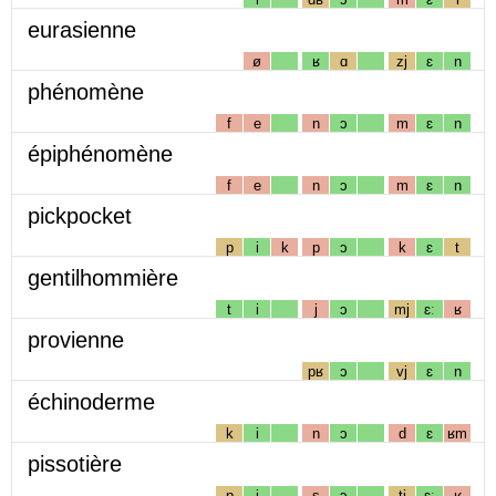
eurasienne
ø
ʁ
ɑ
zj
ɛ
n
phénomène
f
e
n
ɔ
m
ɛ
n
épiphénomène
f
e
n
ɔ
m
ɛ
n
pickpocket
p
i
k
p
ɔ
k
ɛ
t
gentilhommière
t
i
j
ɔ
mj
ɛː
ʁ
provienne
pʁ
ɔ
vj
ɛ
n
échinoderme
k
i
n
ɔ
d
ɛ
ʁm
pissotière
p
i
s
ɔ
tj
ɛː
ʁ