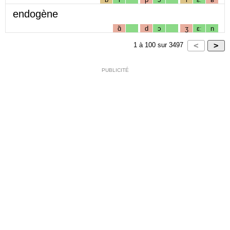
endogène
ɑ̃
d
ɔ
ʒ
ɛː
n
1
à
100
sur
3497
PUBLICITÉ