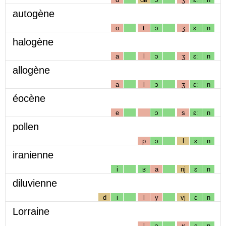
autogène
o
t
ɔ
ʒ
ɛː
n
halogène
a
l
ɔ
ʒ
ɛː
n
allogène
a
l
ɔ
ʒ
ɛː
n
éocène
e
ɔ
s
ɛː
n
pollen
p
ɔ
l
ɛ
n
iranienne
i
ʁ
a
nj
ɛ
n
diluvienne
d
i
l
y
vj
ɛ
n
Lorraine
l
ɔ
ʁ
ɛ
n