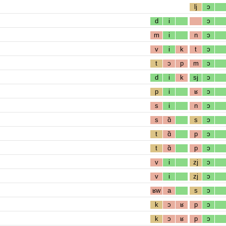
lj
ɔ
d
i
ɔ
m
i
n
ɔ
v
i
k
t
ɔ
t
ɔ
p
m
ɔ
d
i
k
sj
ɔ
p
i
ʁ
ɔ
s
i
n
ɔ
s
ɑ̃
s
ɔ
t
ɑ̃
p
ɔ
t
ɑ̃
p
ɔ
v
i
zj
ɔ
v
i
zj
ɔ
ʁw
a
s
ɔ
k
ɔ
ʁ
p
ɔ
k
ɔ
ʁ
p
ɔ