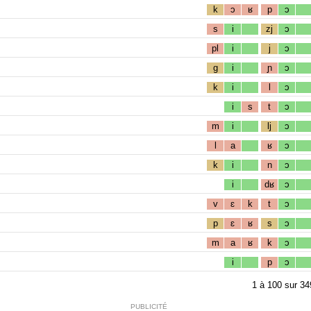
k
ɔ
ʁ
p
ɔ
s
i
zj
ɔ
pl
i
j
ɔ
g
i
ɲ
ɔ
k
i
l
ɔ
i
s
t
ɔ
m
i
lj
ɔ
l
a
ʁ
ɔ
k
i
n
ɔ
i
dʁ
ɔ
v
ɛ
k
t
ɔ
p
ɛ
ʁ
s
ɔ
m
a
ʁ
k
ɔ
i
p
ɔ
1
à
100
sur
34
PUBLICITÉ