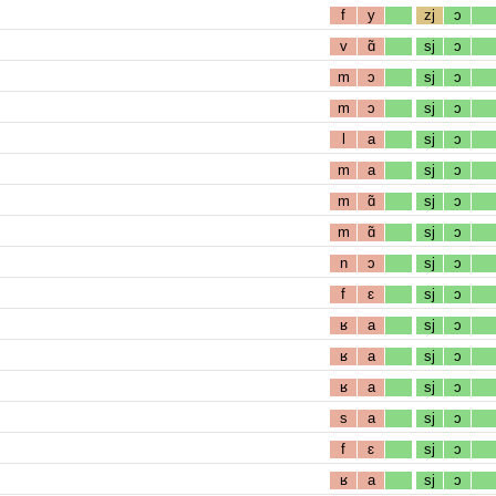
f
y
zj
ɔ
v
ɑ̃
sj
ɔ
m
ɔ
sj
ɔ
m
ɔ
sj
ɔ
l
a
sj
ɔ
m
a
sj
ɔ
m
ɑ̃
sj
ɔ
m
ɑ̃
sj
ɔ
n
ɔ
sj
ɔ
f
ɛ
sj
ɔ
ʁ
a
sj
ɔ
ʁ
a
sj
ɔ
ʁ
a
sj
ɔ
s
a
sj
ɔ
f
ɛ
sj
ɔ
ʁ
a
sj
ɔ