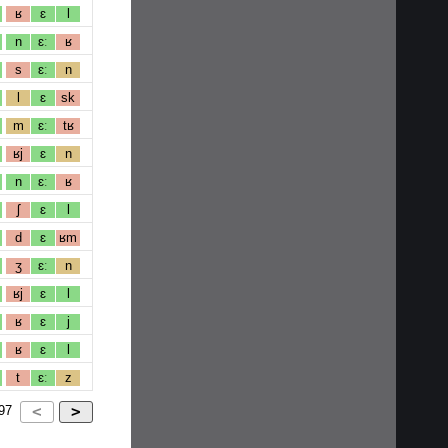
ʁ
ɛ
l
n
ɛː
ʁ
s
ɛː
n
l
ɛ
sk
m
ɛː
tʁ
ʁj
ɛ
n
n
ɛː
ʁ
ʃ
ɛ
l
d
ɛ
ʁm
ʒ
ɛː
n
ʁj
ɛ
l
ʁ
ɛ
j
ʁ
ɛ
l
t
ɛː
z
97