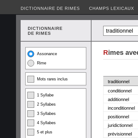
DICTIONNAIRE DE RIMES
CHAMPS LEXICAUX
DICTIONNAIRE
DE RIMES
R
imes avec
Assonance
Rime
Mots rares inclus
traditionnel
conditionnel
1 Syllabe
additionnel
2 Syllabes
inconditionnel
3 Syllabes
positionnel
4 Syllabes
juridictionnel
5 et plus
prévisionnel