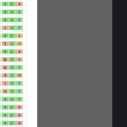
n
ɛː
ʁ
n
ɛ
l
n
ɛ
l
z
ɛ
l
n
ɛː
z
lj
ɛ
n
n
ɛː
ʁ
bj
ɛ
n
ʁj
ɛ
l
d
ɛ
m
t
ɛ
l
nj
ɛ
l
n
ɛ
l
n
ɛː
ʁ
n
ɛː
ʁ
n
ɛː
ʁ