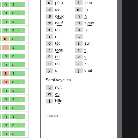
ɛː
p
è
re
l
l
oup
n
ɛ
l
ə
d
e
m
m
n
ɛ
l
ø
d
eu
x
n
n
n
ɛ
l
œ
n
eu
f
ɲ
si
gn
e
œ̃
un
p
p
n
ɛ
l
i
i
ʁ
r
m
ɛ
l
o
t
ô
t
s
s
ur
ɛ
l
ɔ
t
o
ge
t
t
n
ɛ
l
ɔ̃
on
v
v
u
ou
z
z
n
ɛ
l
y
u
ʃ
ch
at
z
ɛ
l
Semi-voyelles
b
ɛ
l
ɥ
n
u
it
n
ɛ
l
w
ou
i
n
ɛ
l
j
bi
ll
e
n
ɛ
l
n
ɛ
l
PUBLICITÉ
n
ɛ
l
n
ɛ
l