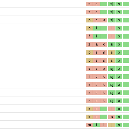
s
ɛ
sj
ɔ
s
ɛ
sj
ɔ
p
ɔ
ʁ
sj
ɔ
b
i
l
ɔ
f
i
l
ɔ
z
a
k
sj
ɔ
p
ɛ
ʁ
s
ɔ
p
ɛ
ʁ
s
ɔ
s
ɛ
p
sj
ɔ
f
ɔ̃
k
sj
ɔ
ʁ
ɛ
k
sj
ɔ
ʁ
ɛ
k
sj
ɔ
ʁ
ɛ
k
sj
ɔ
k
ɔ
l
ɔ
k
ɔ
ʁ
ɔ
m
i
l
j
ɔ