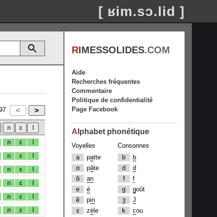
[ ʁim.sɔ.lid ]
R
IMESSOLIDES
.COM
Aide
Recherches fréquentes
Commentaire
Politique de confidentialité
Page Facebook
97
A
lphabet phonétique
n
ɛ
l
Voyelles
Consonnes
n
ɛ
l
a
p
a
tte
b
b
ɑ
p
â
te
d
d
n
ɛ
l
ɑ̃
an
f
f
n
ɛ
l
e
é
g
g
oût
n
ɛ
l
ẽ
p
in
ʒ
J
n
ɛ
l
ɛ
z
è
le
k
c
ou