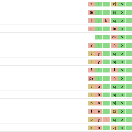
s
i
zj
ɔ
tʁ
i
sj
ɔ
f
i
k
sj
ɔ
s
i
tʁ
ɔ
i
dʁ
ɔ
ʁ
i
n
ɔ
t
y
sj
ɔ
t
y
sj
ɔ
f
i
l
ɔ
pʁ
i
n
ɔ
t
a
sj
ɔ
t
ɑ̃
sj
ɔ
p
a
sj
ɔ
l
e
zj
ɔ
p
y
l
sj
ɔ
k
a
zj
ɔ