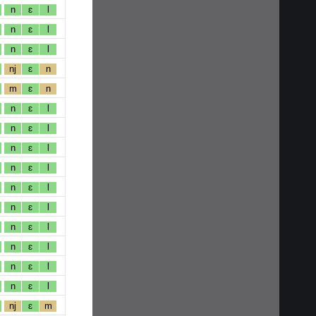
n
ɛ
l
n
ɛ
l
n
ɛ
l
nj
ɛ
n
m
ɛ
n
n
ɛ
l
n
ɛ
l
n
ɛ
l
n
ɛ
l
n
ɛ
l
n
ɛ
l
n
ɛ
l
n
ɛ
l
n
ɛ
l
n
ɛ
l
nj
ɛ
m