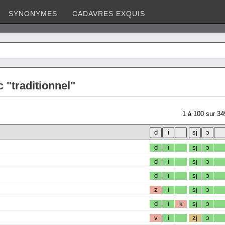
SYNONYMES
CADAVRES EXQUIS
 "traditionnel"
1
à
100
sur
34
d
i
sj
ɔ
d
i
sj
ɔ
d
i
sj
ɔ
z
i
sj
ɔ
d
i
k
sj
ɔ
v
i
zj
ɔ