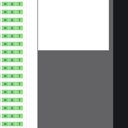
n
ɛ
l
n
ɛ
l
n
ɛ
l
n
ɛ
l
n
ɛ
l
n
ɛ
l
n
ɛ
l
n
ɛ
l
n
ɛ
l
n
ɛ
l
n
ɛ
l
n
ɛ
l
n
ɛ
l
n
ɛ
l
n
ɛ
l
n
ɛ
l