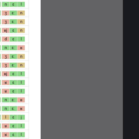
n
ɛ
l
ʒ
ɛː
n
ʒ
ɛː
n
ʁj
ɛ
n
d
ɛ
l
n
ɛː
ʁ
ʒ
ɛː
n
ʒ
ɛː
n
ʁj
ɛ
l
ʁ
ɛ
l
ʁ
ɛ
l
n
ɛː
ʁ
n
ɛː
ʁ
l
ɛ
j
ʁ
ɛ
l
ʁ
ɛ
l