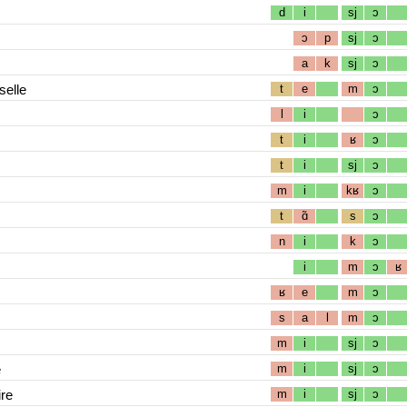
d
i
sj
ɔ
ɔ
p
sj
ɔ
a
k
sj
ɔ
selle
t
e
m
ɔ
l
i
ɔ
t
i
ʁ
ɔ
t
i
sj
ɔ
m
i
kʁ
ɔ
t
ɑ̃
s
ɔ
n
i
k
ɔ
i
m
ɔ
ʁ
ʁ
e
m
ɔ
s
a
l
m
ɔ
m
i
sj
ɔ
e
m
i
sj
ɔ
re
m
i
sj
ɔ