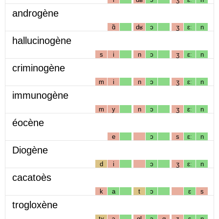
androgène
ɑ̃
dʁ
ɔ
ʒ
ɛː
n
hallucinogène
s
i
n
ɔ
ʒ
ɛː
n
criminogène
m
i
n
ɔ
ʒ
ɛː
n
immunogène
m
y
n
ɔ
ʒ
ɛː
n
éocène
e
ɔ
s
ɛː
n
Diogène
d
i
ɔ
ʒ
ɛː
n
cacatoès
k
a
t
ɔ
ɛ
s
trogloxène
tʁ
ɔ
gl
ɔ
g
z
ɛ
n