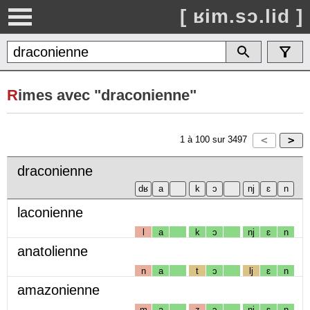
[ ʁim.sɔ.lid ]
R
imes avec "draconienne"
1
à
100
sur
3497
draconienne
laconienne
l
a
k
ɔ
nj
ɛ
n
anatolienne
n
a
t
ɔ
lj
ɛ
n
amazonienne
m
a
z
ɔ
nj
ɛ
n