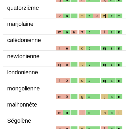
quatorzième
k
a
t
ɔ
ʁ
zj
ɛ
m
marjolaine
m
a
ʁ
ʒ
ɔ
l
ɛ
n
calédonienne
l
e
d
ɔ
nj
ɛ
n
newtonienne
nj
u
t
ɔ
nj
ɛ
n
londonienne
l
ɔ̃
d
ɔ
nj
ɛ
n
mongolienne
m
ɔ̃
g
ɔ
lj
ɛ
n
malhonnête
m
a
l
ɔ
n
ɛ
t
Ségolène
s
e
g
ɔ
l
ɛ
n