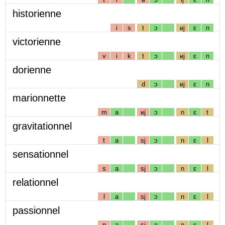
historienne
i
s
t
ɔ
ʁj
ɛ
n
victorienne
v
i
k
t
ɔ
ʁj
ɛ
n
dorienne
d
ɔ
ʁj
ɛ
n
marionnette
m
a
ʁj
ɔ
n
ɛ
t
gravitationnel
t
a
sj
ɔ
n
ɛ
l
sensationnel
s
a
sj
ɔ
n
ɛ
l
relationnel
l
a
sj
ɔ
n
ɛ
l
passionnel
p
a
sj
ɔ
n
ɛ
l