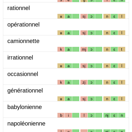
rationnel
ʁ
a
sj
ɔ
n
ɛ
l
opérationnel
ʁ
a
sj
ɔ
n
ɛ
l
camionnette
k
a
mj
ɔ
n
ɛ
t
irrationnel
ʁ
a
sj
ɔ
n
ɛ
l
occasionnel
k
a
zj
ɔ
n
ɛ
l
générationnel
ʁ
a
sj
ɔ
n
ɛ
l
babylonienne
b
i
l
ɔ
nj
ɛ
n
napoléonienne
l
e
ɔ
nj
ɛ
n