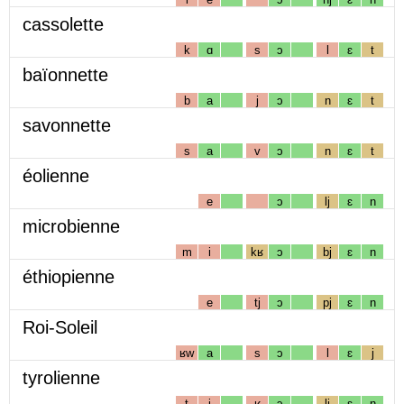
cassolette
k
ɑ
s
ɔ
l
ɛ
t
baïonnette
b
a
j
ɔ
n
ɛ
t
savonnette
s
a
v
ɔ
n
ɛ
t
éolienne
e
ɔ
lj
ɛ
n
microbienne
m
i
kʁ
ɔ
bj
ɛ
n
éthiopienne
e
tj
ɔ
pj
ɛ
n
Roi-Soleil
ʁw
a
s
ɔ
l
ɛ
j
tyrolienne
t
i
ʁ
ɔ
lj
ɛ
n