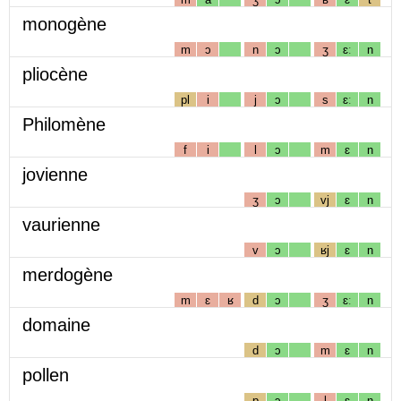
monogène
m
ɔ
n
ɔ
ʒ
ɛː
n
pliocène
pl
i
j
ɔ
s
ɛː
n
Philomène
f
i
l
ɔ
m
ɛ
n
jovienne
ʒ
ɔ
vj
ɛ
n
vaurienne
v
ɔ
ʁj
ɛ
n
merdogène
m
ɛ
ʁ
d
ɔ
ʒ
ɛː
n
domaine
d
ɔ
m
ɛ
n
pollen
p
ɔ
l
ɛ
n