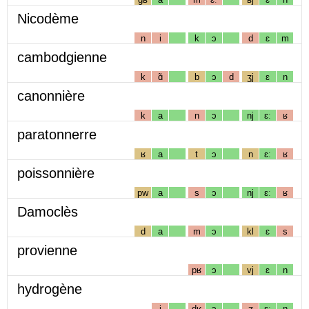
Nicodème
n
i
k
ɔ
d
ɛ
m
cambodgienne
k
ɑ̃
b
ɔ
d
ʒj
ɛ
n
canonnière
k
a
n
ɔ
nj
ɛː
ʁ
paratonnerre
ʁ
a
t
ɔ
n
ɛː
ʁ
poissonnière
pw
a
s
ɔ
nj
ɛː
ʁ
Damoclès
d
a
m
ɔ
kl
ɛ
s
provienne
pʁ
ɔ
vj
ɛ
n
hydrogène
i
dʁ
ɔ
ʒ
ɛː
n