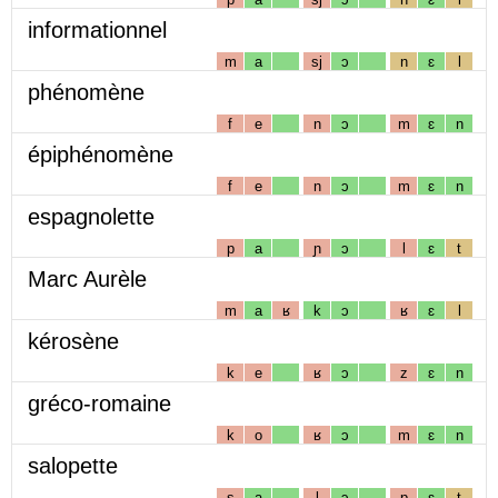
informationnel
m
a
sj
ɔ
n
ɛ
l
phénomène
f
e
n
ɔ
m
ɛ
n
épiphénomène
f
e
n
ɔ
m
ɛ
n
espagnolette
p
a
ɲ
ɔ
l
ɛ
t
Marc Aurèle
m
a
ʁ
k
ɔ
ʁ
ɛ
l
kérosène
k
e
ʁ
ɔ
z
ɛ
n
gréco-romaine
k
o
ʁ
ɔ
m
ɛ
n
salopette
s
a
l
ɔ
p
ɛ
t