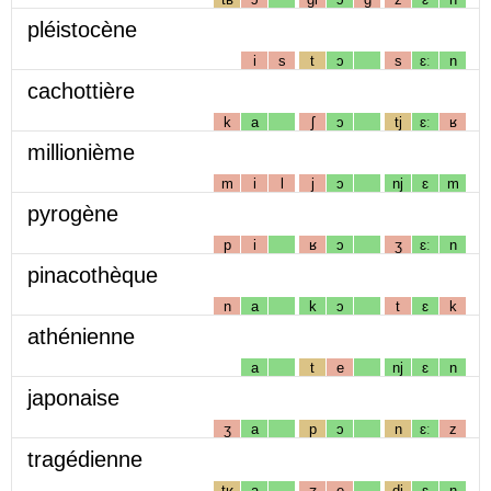
pléistocène
i
s
t
ɔ
s
ɛː
n
cachottière
k
a
ʃ
ɔ
tj
ɛː
ʁ
millionième
m
i
l
j
ɔ
nj
ɛ
m
pyrogène
p
i
ʁ
ɔ
ʒ
ɛː
n
pinacothèque
n
a
k
ɔ
t
ɛ
k
athénienne
a
t
e
nj
ɛ
n
japonaise
ʒ
a
p
ɔ
n
ɛː
z
tragédienne
tʁ
a
ʒ
e
dj
ɛ
n