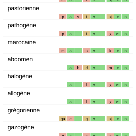
pastorienne
p
a
s
t
ɔ
ʁj
ɛ
n
pathogène
p
a
t
ɔ
ʒ
ɛː
n
marocaine
m
a
ʁ
ɔ
k
ɛ
n
abdomen
a
b
d
ɔ
m
ɛ
n
halogène
a
l
ɔ
ʒ
ɛː
n
allogène
a
l
ɔ
ʒ
ɛː
n
grégorienne
gʁ
e
g
ɔ
ʁj
ɛ
n
gazogène
g
a
z
ɔ
ʒ
ɛː
n