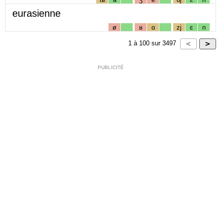
eurasienne
ø
ʁ
ɑ
zj
ɛ
n
1
à
100
sur
3497
PUBLICITÉ