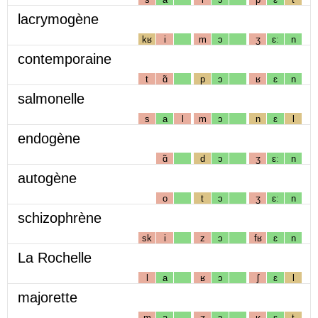
lacrymogène
kʁ
i
m
ɔ
ʒ
ɛː
n
contemporaine
t
ɑ̃
p
ɔ
ʁ
ɛ
n
salmonelle
s
a
l
m
ɔ
n
ɛ
l
endogène
ɑ̃
d
ɔ
ʒ
ɛː
n
autogène
o
t
ɔ
ʒ
ɛː
n
schizophrène
sk
i
z
ɔ
fʁ
ɛ
n
La Rochelle
l
a
ʁ
ɔ
ʃ
ɛ
l
majorette
m
a
ʒ
ɔ
ʁ
ɛ
t