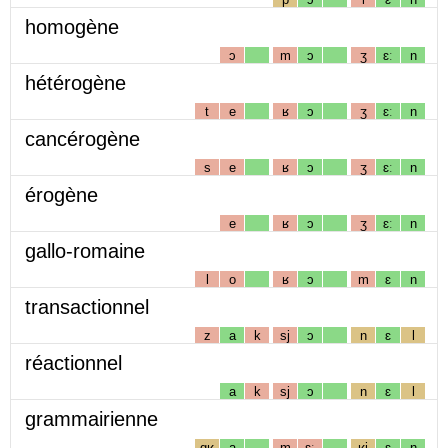
homogène
ɔ
m
ɔ
ʒ
ɛː
n
hétérogène
t
e
ʁ
ɔ
ʒ
ɛː
n
cancérogène
s
e
ʁ
ɔ
ʒ
ɛː
n
érogène
e
ʁ
ɔ
ʒ
ɛː
n
gallo-romaine
l
o
ʁ
ɔ
m
ɛ
n
transactionnel
z
a
k
sj
ɔ
n
ɛ
l
réactionnel
a
k
sj
ɔ
n
ɛ
l
grammairienne
gʁ
a
m
ɛː
ʁj
ɛ
n