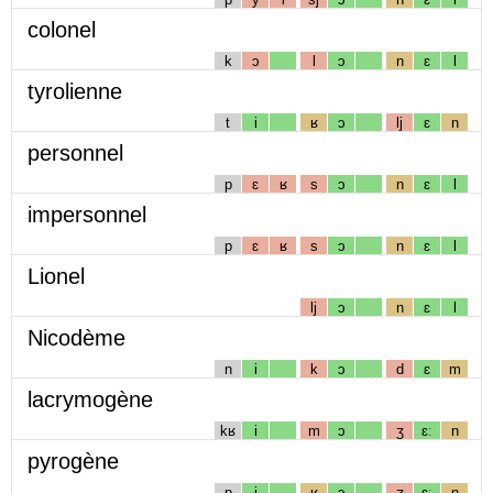
colonel
k
ɔ
l
ɔ
n
ɛ
l
tyrolienne
t
i
ʁ
ɔ
lj
ɛ
n
personnel
p
ɛ
ʁ
s
ɔ
n
ɛ
l
impersonnel
p
ɛ
ʁ
s
ɔ
n
ɛ
l
Lionel
lj
ɔ
n
ɛ
l
Nicodème
n
i
k
ɔ
d
ɛ
m
lacrymogène
kʁ
i
m
ɔ
ʒ
ɛː
n
pyrogène
p
i
ʁ
ɔ
ʒ
ɛː
n