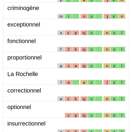
criminogène
m
i
n
ɔ
ʒ
ɛː
n
exceptionnel
s
ɛ
p
sj
ɔ
n
ɛ
l
fonctionnel
f
ɔ̃
k
sj
ɔ
n
ɛ
l
proportionnel
p
ɔ
ʁ
sj
ɔ
n
ɛ
l
La Rochelle
l
a
ʁ
ɔ
ʃ
ɛ
l
correctionnel
ʁ
ɛ
k
sj
ɔ
n
ɛ
l
optionnel
ɔ
p
sj
ɔ
n
ɛ
l
insurrectionnel
ʁ
ɛ
k
sj
ɔ
n
ɛ
l