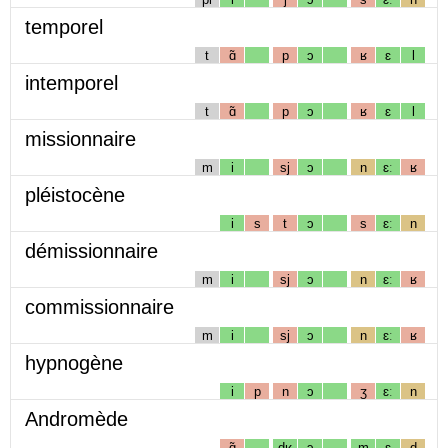
temporel
t
ɑ̃
p
ɔ
ʁ
ɛ
l
intemporel
t
ɑ̃
p
ɔ
ʁ
ɛ
l
missionnaire
m
i
sj
ɔ
n
ɛː
ʁ
pléistocène
i
s
t
ɔ
s
ɛː
n
démissionnaire
m
i
sj
ɔ
n
ɛː
ʁ
commissionnaire
m
i
sj
ɔ
n
ɛː
ʁ
hypnogène
i
p
n
ɔ
ʒ
ɛː
n
Andromède
ɑ̃
dʁ
ɔ
m
ɛ
d