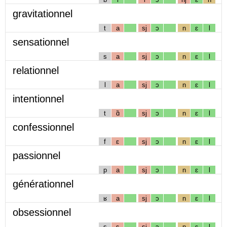
gravitationnel
t
a
sj
ɔ
n
ɛ
l
sensationnel
s
a
sj
ɔ
n
ɛ
l
relationnel
l
a
sj
ɔ
n
ɛ
l
intentionnel
t
ɑ̃
sj
ɔ
n
ɛ
l
confessionnel
f
ɛ
sj
ɔ
n
ɛ
l
passionnel
p
a
sj
ɔ
n
ɛ
l
générationnel
ʁ
a
sj
ɔ
n
ɛ
l
obsessionnel
s
ɛ
sj
ɔ
n
ɛ
l