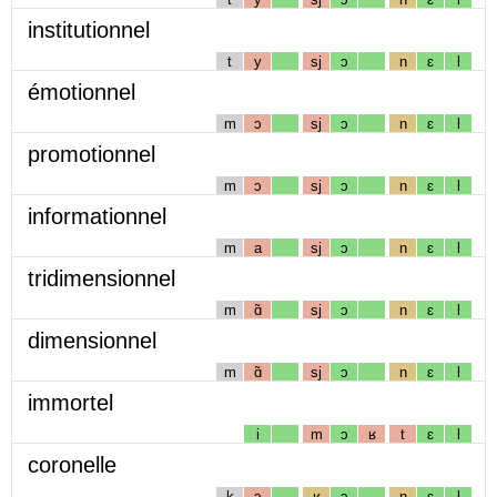
institutionnel
t
y
sj
ɔ
n
ɛ
l
émotionnel
m
ɔ
sj
ɔ
n
ɛ
l
promotionnel
m
ɔ
sj
ɔ
n
ɛ
l
informationnel
m
a
sj
ɔ
n
ɛ
l
tridimensionnel
m
ɑ̃
sj
ɔ
n
ɛ
l
dimensionnel
m
ɑ̃
sj
ɔ
n
ɛ
l
immortel
i
m
ɔ
ʁ
t
ɛ
l
coronelle
k
ɔ
ʁ
ɔ
n
ɛ
l