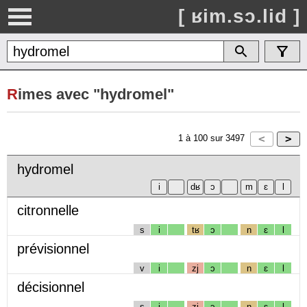
[ ʁim.sɔ.lid ]
R
imes avec "hydromel"
1
à
100
sur
3497
hydromel
citronnelle
s
i
tʁ
ɔ
n
ɛ
l
prévisionnel
v
i
zj
ɔ
n
ɛ
l
décisionnel
s
i
zj
ɔ
n
ɛ
l