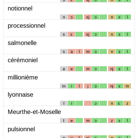
notionnel
n
ɔ
sj
ɔ
n
ɛ
l
processionnel
s
ɛ
sj
ɔ
n
ɛ
l
salmonelle
s
a
l
m
ɔ
n
ɛ
l
cérémoniel
ʁ
e
m
ɔ
nj
ɛ
l
millionième
m
i
l
j
ɔ
nj
ɛ
m
lyonnaise
l
i
ɔ
n
ɛː
z
Meurthe-et-Moselle
t
e
m
ɔ
z
ɛ
l
pulsionnel
p
y
l
sj
ɔ
n
ɛ
l