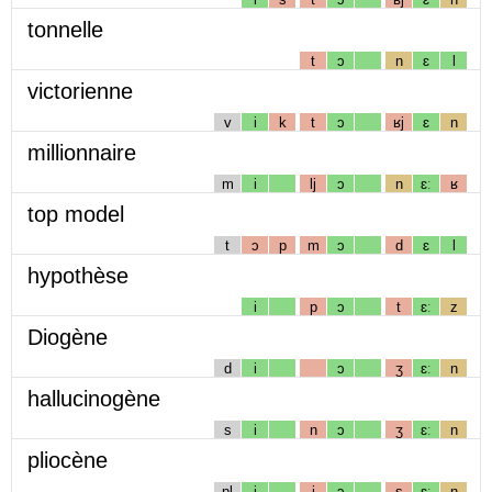
tonnelle
t
ɔ
n
ɛ
l
victorienne
v
i
k
t
ɔ
ʁj
ɛ
n
millionnaire
m
i
lj
ɔ
n
ɛː
ʁ
top model
t
ɔ
p
m
ɔ
d
ɛ
l
hypothèse
i
p
ɔ
t
ɛː
z
Diogène
d
i
ɔ
ʒ
ɛː
n
hallucinogène
s
i
n
ɔ
ʒ
ɛː
n
pliocène
pl
i
j
ɔ
s
ɛː
n