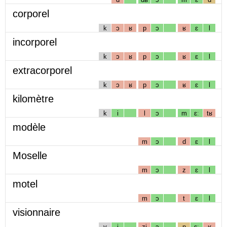
corporel
k
ɔ
ʁ
p
ɔ
ʁ
ɛ
l
incorporel
k
ɔ
ʁ
p
ɔ
ʁ
ɛ
l
extracorporel
k
ɔ
ʁ
p
ɔ
ʁ
ɛ
l
kilomètre
k
i
l
ɔ
m
ɛː
tʁ
modèle
m
ɔ
d
ɛ
l
Moselle
m
ɔ
z
ɛ
l
motel
m
ɔ
t
ɛ
l
visionnaire
v
i
zj
ɔ
n
ɛː
ʁ