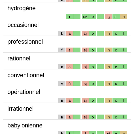
hydrogène
i
dʁ
ɔ
ʒ
ɛː
n
occasionnel
k
a
zj
ɔ
n
ɛ
l
professionnel
f
ɛ
sj
ɔ
n
ɛ
l
rationnel
ʁ
a
sj
ɔ
n
ɛ
l
conventionnel
v
ɑ̃
sj
ɔ
n
ɛ
l
opérationnel
ʁ
a
sj
ɔ
n
ɛ
l
irrationnel
ʁ
a
sj
ɔ
n
ɛ
l
babylonienne
b
i
l
ɔ
nj
ɛ
n