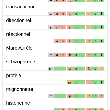
transactionnel
z
a
k
sj
ɔ
n
ɛ
l
directionnel
ʁ
ɛ
k
sj
ɔ
n
ɛ
l
réactionnel
a
k
sj
ɔ
n
ɛ
l
Marc Aurèle
m
a
ʁ
k
ɔ
ʁ
ɛ
l
schizophrène
sk
i
z
ɔ
fʁ
ɛ
n
protèle
pʁ
ɔ
t
ɛ
l
mignonnette
m
i
ɲ
ɔ
n
ɛ
t
historienne
i
s
t
ɔ
ʁj
ɛ
n