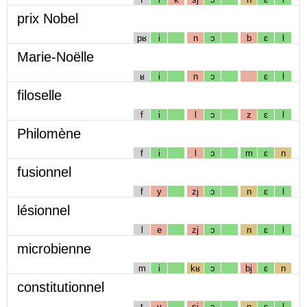
prix Nobel
pʁ
i
n
ɔ
b
ɛ
l
Marie-Noëlle
ʁ
i
n
ɔ
ɛ
l
filoselle
f
i
l
ɔ
z
ɛ
l
Philomène
f
i
l
ɔ
m
ɛ
n
fusionnel
f
y
zj
ɔ
n
ɛ
l
lésionnel
l
e
zj
ɔ
n
ɛ
l
microbienne
m
i
kʁ
ɔ
bj
ɛ
n
constitutionnel
t
y
sj
ɔ
n
ɛ
l