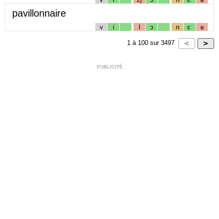
pavillonnaire
v
i
l
ɔ
n
ɛː
ʁ
1
à
100
sur
3497
PUBLICITÉ