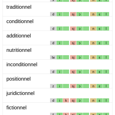
traditionnel
d
i
sj
ɔ
n
ɛ
l
conditionnel
d
i
sj
ɔ
n
ɛ
l
additionnel
d
i
sj
ɔ
n
ɛ
l
nutritionnel
tʁ
i
sj
ɔ
n
ɛ
l
inconditionnel
d
i
sj
ɔ
n
ɛ
l
positionnel
z
i
sj
ɔ
n
ɛ
l
juridictionnel
d
i
k
sj
ɔ
n
ɛ
l
fictionnel
f
i
k
sj
ɔ
n
ɛ
l