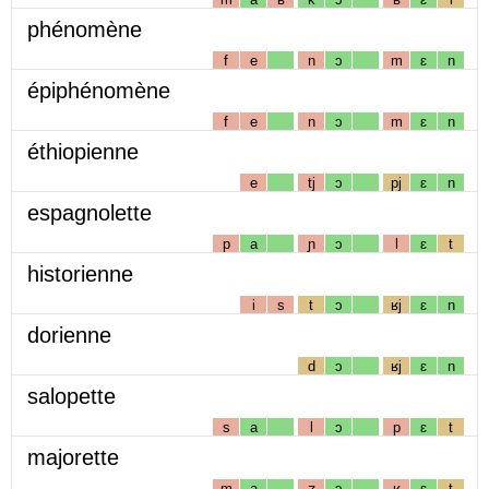
phénomène
f
e
n
ɔ
m
ɛ
n
épiphénomène
f
e
n
ɔ
m
ɛ
n
éthiopienne
e
tj
ɔ
pj
ɛ
n
espagnolette
p
a
ɲ
ɔ
l
ɛ
t
historienne
i
s
t
ɔ
ʁj
ɛ
n
dorienne
d
ɔ
ʁj
ɛ
n
salopette
s
a
l
ɔ
p
ɛ
t
majorette
m
a
ʒ
ɔ
ʁ
ɛ
t