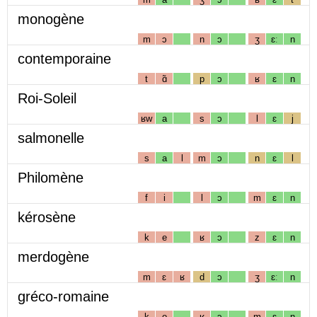
monogène
m
ɔ
n
ɔ
ʒ
ɛː
n
contemporaine
t
ɑ̃
p
ɔ
ʁ
ɛ
n
Roi-Soleil
ʁw
a
s
ɔ
l
ɛ
j
salmonelle
s
a
l
m
ɔ
n
ɛ
l
Philomène
f
i
l
ɔ
m
ɛ
n
kérosène
k
e
ʁ
ɔ
z
ɛ
n
merdogène
m
ɛ
ʁ
d
ɔ
ʒ
ɛː
n
gréco-romaine
k
o
ʁ
ɔ
m
ɛ
n