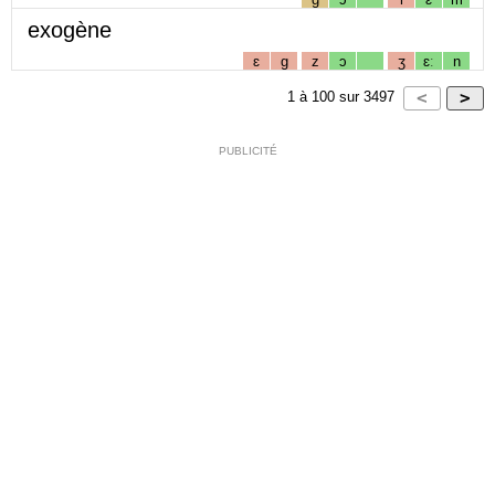
exogène
ɛ
g
z
ɔ
ʒ
ɛː
n
1
à
100
sur
3497
PUBLICITÉ