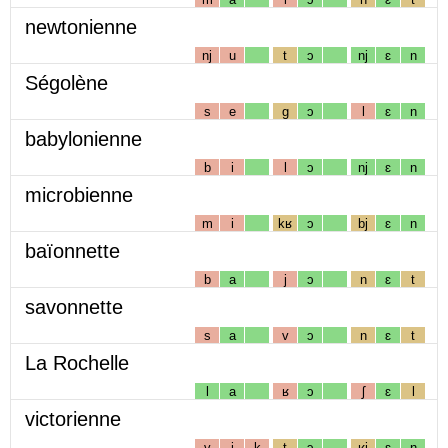
newtonienne
nj
u
t
ɔ
nj
ɛ
n
Ségolène
s
e
g
ɔ
l
ɛ
n
babylonienne
b
i
l
ɔ
nj
ɛ
n
microbienne
m
i
kʁ
ɔ
bj
ɛ
n
baïonnette
b
a
j
ɔ
n
ɛ
t
savonnette
s
a
v
ɔ
n
ɛ
t
La Rochelle
l
a
ʁ
ɔ
ʃ
ɛ
l
victorienne
v
i
k
t
ɔ
ʁj
ɛ
n