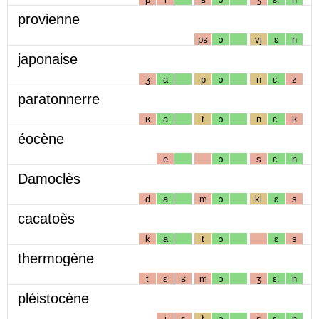
provienne
pʁ
ɔ
vj
ɛ
n
japonaise
ʒ
a
p
ɔ
n
ɛː
z
paratonnerre
ʁ
a
t
ɔ
n
ɛː
ʁ
éocène
e
ɔ
s
ɛː
n
Damoclès
d
a
m
ɔ
kl
ɛ
s
cacatoès
k
a
t
ɔ
ɛ
s
thermogène
t
ɛ
ʁ
m
ɔ
ʒ
ɛː
n
pléistocène
i
s
t
ɔ
s
ɛː
n