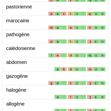
pastorienne
p
a
s
t
ɔ
ʁj
ɛ
n
marocaine
m
a
ʁ
ɔ
k
ɛ
n
pathogène
p
a
t
ɔ
ʒ
ɛː
n
calédonienne
l
e
d
ɔ
nj
ɛ
n
abdomen
a
b
d
ɔ
m
ɛ
n
gazogène
g
a
z
ɔ
ʒ
ɛː
n
halogène
a
l
ɔ
ʒ
ɛː
n
allogène
a
l
ɔ
ʒ
ɛː
n