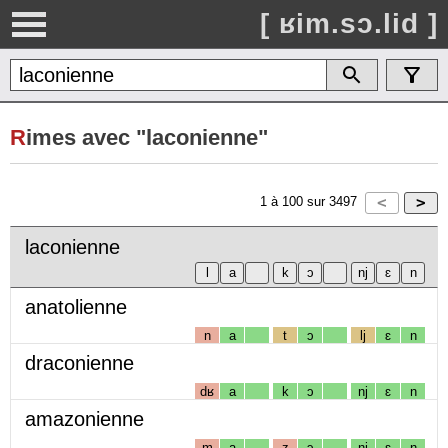
[ ʁim.sɔ.lid ]
R
imes avec "laconienne"
1
à
100
sur
3497
laconienne
anatolienne
n
a
t
ɔ
lj
ɛ
n
draconienne
dʁ
a
k
ɔ
nj
ɛ
n
amazonienne
m
a
z
ɔ
nj
ɛ
n