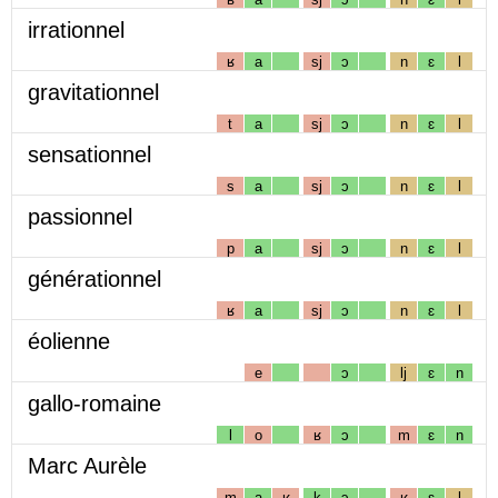
irrationnel
ʁ
a
sj
ɔ
n
ɛ
l
gravitationnel
t
a
sj
ɔ
n
ɛ
l
sensationnel
s
a
sj
ɔ
n
ɛ
l
passionnel
p
a
sj
ɔ
n
ɛ
l
générationnel
ʁ
a
sj
ɔ
n
ɛ
l
éolienne
e
ɔ
lj
ɛ
n
gallo-romaine
l
o
ʁ
ɔ
m
ɛ
n
Marc Aurèle
m
a
ʁ
k
ɔ
ʁ
ɛ
l