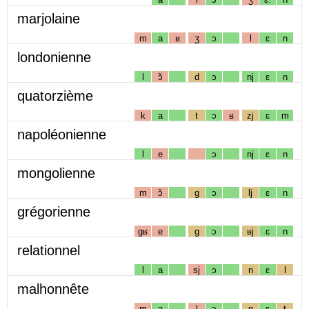
marjolaine
m
a
ʁ
ʒ
ɔ
l
ɛ
n
londonienne
l
ɔ̃
d
ɔ
nj
ɛ
n
quatorzième
k
a
t
ɔ
ʁ
zj
ɛ
m
napoléonienne
l
e
ɔ
nj
ɛ
n
mongolienne
m
ɔ̃
g
ɔ
lj
ɛ
n
grégorienne
gʁ
e
g
ɔ
ʁj
ɛ
n
relationnel
l
a
sj
ɔ
n
ɛ
l
malhonnête
m
a
l
ɔ
n
ɛ
t