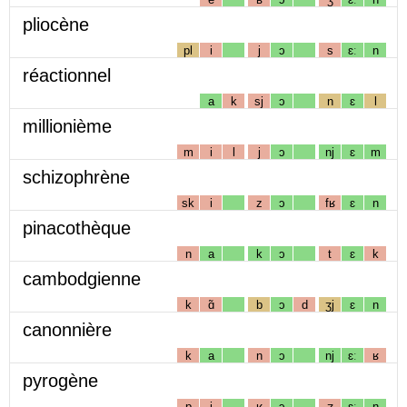
pliocène
pl
i
j
ɔ
s
ɛː
n
réactionnel
a
k
sj
ɔ
n
ɛ
l
millionième
m
i
l
j
ɔ
nj
ɛ
m
schizophrène
sk
i
z
ɔ
fʁ
ɛ
n
pinacothèque
n
a
k
ɔ
t
ɛ
k
cambodgienne
k
ɑ̃
b
ɔ
d
ʒj
ɛ
n
canonnière
k
a
n
ɔ
nj
ɛː
ʁ
pyrogène
p
i
ʁ
ɔ
ʒ
ɛː
n