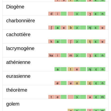
Diogène
d
i
ɔ
ʒ
ɛː
n
charbonnière
ʃ
a
ʁ
b
ɔ
nj
ɛː
ʁ
cachottière
k
a
ʃ
ɔ
tj
ɛː
ʁ
lacrymogène
kʁ
i
m
ɔ
ʒ
ɛː
n
athénienne
a
t
e
nj
ɛ
n
eurasienne
ø
ʁ
ɑ
zj
ɛ
n
théorème
t
e
ɔ
ʁ
ɛ
m
golem
g
ɔ
l
ɛ
m