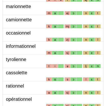
marionnette
m
a
ʁj
ɔ
n
ɛ
t
camionnette
k
a
mj
ɔ
n
ɛ
t
occasionnel
k
a
zj
ɔ
n
ɛ
l
informationnel
m
a
sj
ɔ
n
ɛ
l
tyrolienne
t
i
ʁ
ɔ
lj
ɛ
n
cassolette
k
ɑ
s
ɔ
l
ɛ
t
rationnel
ʁ
a
sj
ɔ
n
ɛ
l
opérationnel
ʁ
a
sj
ɔ
n
ɛ
l