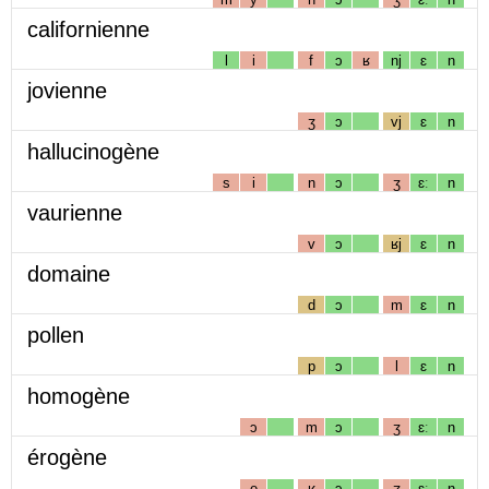
californienne
l
i
f
ɔ
ʁ
nj
ɛ
n
jovienne
ʒ
ɔ
vj
ɛ
n
hallucinogène
s
i
n
ɔ
ʒ
ɛː
n
vaurienne
v
ɔ
ʁj
ɛ
n
domaine
d
ɔ
m
ɛ
n
pollen
p
ɔ
l
ɛ
n
homogène
ɔ
m
ɔ
ʒ
ɛː
n
érogène
e
ʁ
ɔ
ʒ
ɛː
n