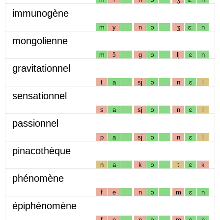
immunogène
m
y
n
ɔ
ʒ
ɛː
n
mongolienne
m
ɔ̃
g
ɔ
lj
ɛ
n
gravitationnel
t
a
sj
ɔ
n
ɛ
l
sensationnel
s
a
sj
ɔ
n
ɛ
l
passionnel
p
a
sj
ɔ
n
ɛ
l
pinacothèque
n
a
k
ɔ
t
ɛ
k
phénomène
f
e
n
ɔ
m
ɛ
n
épiphénomène
f
e
n
ɔ
m
ɛ
n