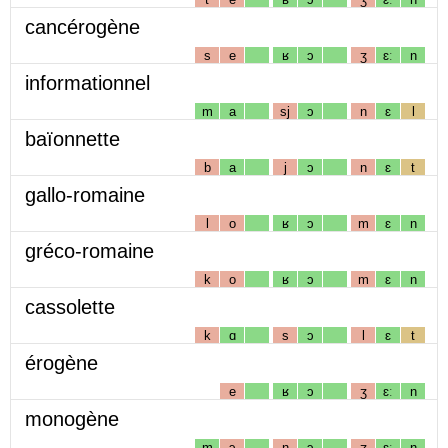
cancérogène
s
e
ʁ
ɔ
ʒ
ɛː
n
informationnel
m
a
sj
ɔ
n
ɛ
l
baïonnette
b
a
j
ɔ
n
ɛ
t
gallo-romaine
l
o
ʁ
ɔ
m
ɛ
n
gréco-romaine
k
o
ʁ
ɔ
m
ɛ
n
cassolette
k
ɑ
s
ɔ
l
ɛ
t
érogène
e
ʁ
ɔ
ʒ
ɛː
n
monogène
m
ɔ
n
ɔ
ʒ
ɛː
n