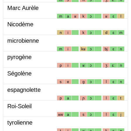
Marc Aurèle
m
a
ʁ
k
ɔ
ʁ
ɛ
l
Nicodème
n
i
k
ɔ
d
ɛ
m
microbienne
m
i
kʁ
ɔ
bj
ɛ
n
pyrogène
p
i
ʁ
ɔ
ʒ
ɛː
n
Ségolène
s
e
g
ɔ
l
ɛ
n
espagnolette
p
a
ɲ
ɔ
l
ɛ
t
Roi-Soleil
ʁw
a
s
ɔ
l
ɛ
j
tyrolienne
t
i
ʁ
ɔ
lj
ɛ
n