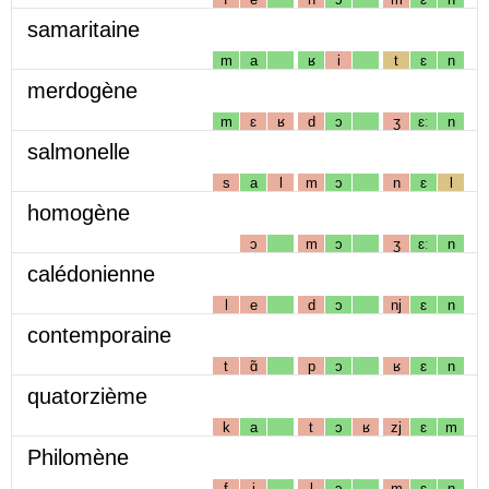
samaritaine
m
a
ʁ
i
t
ɛ
n
merdogène
m
ɛ
ʁ
d
ɔ
ʒ
ɛː
n
salmonelle
s
a
l
m
ɔ
n
ɛ
l
homogène
ɔ
m
ɔ
ʒ
ɛː
n
calédonienne
l
e
d
ɔ
nj
ɛ
n
contemporaine
t
ɑ̃
p
ɔ
ʁ
ɛ
n
quatorzième
k
a
t
ɔ
ʁ
zj
ɛ
m
Philomène
f
i
l
ɔ
m
ɛ
n