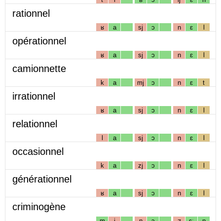
rationnel
ʁ
a
sj
ɔ
n
ɛ
l
opérationnel
ʁ
a
sj
ɔ
n
ɛ
l
camionnette
k
a
mj
ɔ
n
ɛ
t
irrationnel
ʁ
a
sj
ɔ
n
ɛ
l
relationnel
l
a
sj
ɔ
n
ɛ
l
occasionnel
k
a
zj
ɔ
n
ɛ
l
générationnel
ʁ
a
sj
ɔ
n
ɛ
l
criminogène
m
i
n
ɔ
ʒ
ɛː
n