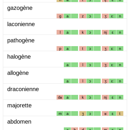
gazogène
g
a
z
ɔ
ʒ
ɛː
n
laconienne
l
a
k
ɔ
nj
ɛ
n
pathogène
p
a
t
ɔ
ʒ
ɛː
n
halogène
a
l
ɔ
ʒ
ɛː
n
allogène
a
l
ɔ
ʒ
ɛː
n
draconienne
dʁ
a
k
ɔ
nj
ɛ
n
majorette
m
a
ʒ
ɔ
ʁ
ɛ
t
abdomen
a
b
d
ɔ
m
ɛ
n