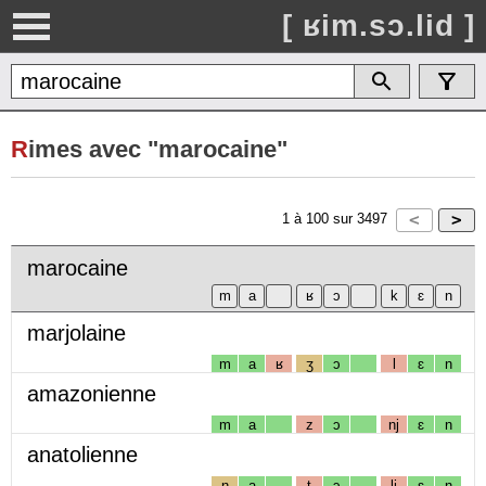
[ ʁim.sɔ.lid ]
R
imes avec "marocaine"
1
à
100
sur
3497
marocaine
marjolaine
m
a
ʁ
ʒ
ɔ
l
ɛ
n
amazonienne
m
a
z
ɔ
nj
ɛ
n
anatolienne
n
a
t
ɔ
lj
ɛ
n