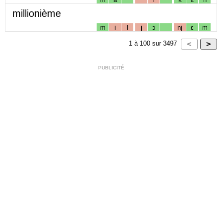
millionième
m
i
l
j
ɔ
nj
ɛ
m
1
à
100
sur
3497
PUBLICITÉ