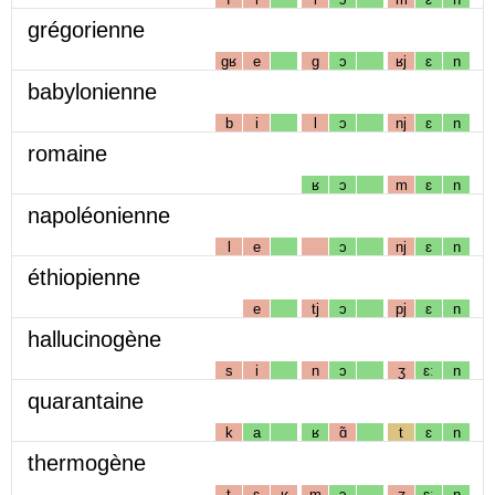
grégorienne
gʁ
e
g
ɔ
ʁj
ɛ
n
babylonienne
b
i
l
ɔ
nj
ɛ
n
romaine
ʁ
ɔ
m
ɛ
n
napoléonienne
l
e
ɔ
nj
ɛ
n
éthiopienne
e
tj
ɔ
pj
ɛ
n
hallucinogène
s
i
n
ɔ
ʒ
ɛː
n
quarantaine
k
a
ʁ
ɑ̃
t
ɛ
n
thermogène
t
ɛ
ʁ
m
ɔ
ʒ
ɛː
n