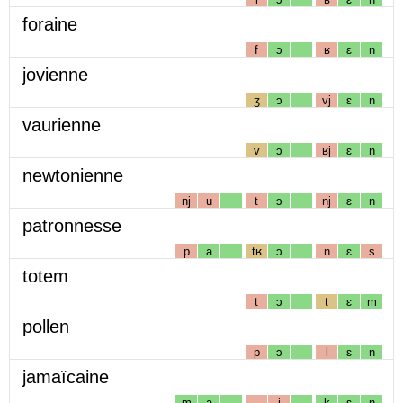
foraine
f
ɔ
ʁ
ɛ
n
jovienne
ʒ
ɔ
vj
ɛ
n
vaurienne
v
ɔ
ʁj
ɛ
n
newtonienne
nj
u
t
ɔ
nj
ɛ
n
patronnesse
p
a
tʁ
ɔ
n
ɛ
s
totem
t
ɔ
t
ɛ
m
pollen
p
ɔ
l
ɛ
n
jamaïcaine
m
a
i
k
ɛ
n