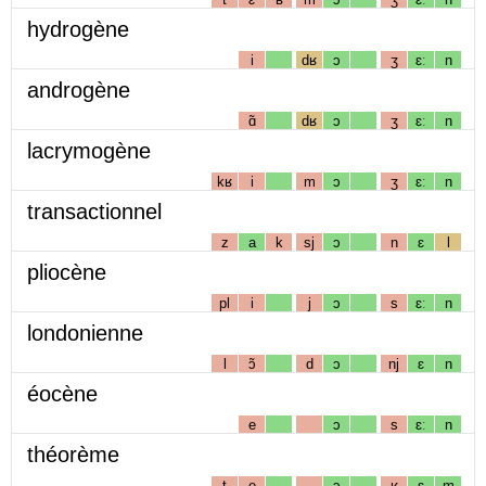
hydrogène
i
dʁ
ɔ
ʒ
ɛː
n
androgène
ɑ̃
dʁ
ɔ
ʒ
ɛː
n
lacrymogène
kʁ
i
m
ɔ
ʒ
ɛː
n
transactionnel
z
a
k
sj
ɔ
n
ɛ
l
pliocène
pl
i
j
ɔ
s
ɛː
n
londonienne
l
ɔ̃
d
ɔ
nj
ɛ
n
éocène
e
ɔ
s
ɛː
n
théorème
t
e
ɔ
ʁ
ɛ
m