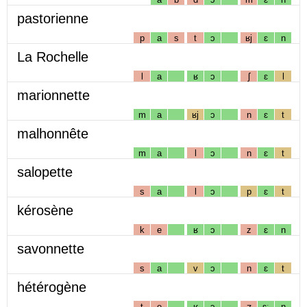
pastorienne
p
a
s
t
ɔ
ʁj
ɛ
n
La Rochelle
l
a
ʁ
ɔ
ʃ
ɛ
l
marionnette
m
a
ʁj
ɔ
n
ɛ
t
malhonnête
m
a
l
ɔ
n
ɛ
t
salopette
s
a
l
ɔ
p
ɛ
t
kérosène
k
e
ʁ
ɔ
z
ɛ
n
savonnette
s
a
v
ɔ
n
ɛ
t
hétérogène
t
e
ʁ
ɔ
ʒ
ɛː
n