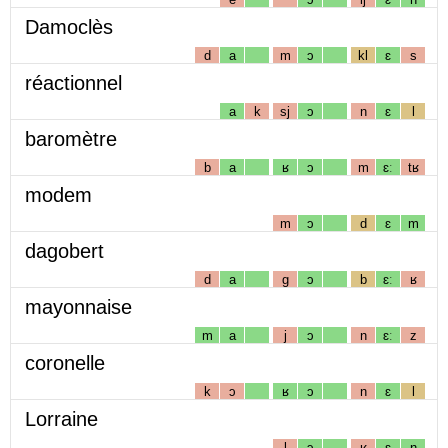
Damoclès
d
a
m
ɔ
kl
ɛ
s
réactionnel
a
k
sj
ɔ
n
ɛ
l
baromètre
b
a
ʁ
ɔ
m
ɛː
tʁ
modem
m
ɔ
d
ɛ
m
dagobert
d
a
g
ɔ
b
ɛː
ʁ
mayonnaise
m
a
j
ɔ
n
ɛː
z
coronelle
k
ɔ
ʁ
ɔ
n
ɛ
l
Lorraine
l
ɔ
ʁ
ɛ
n