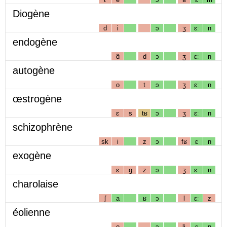
Diogène
d
i
ɔ
ʒ
ɛː
n
endogène
ɑ̃
d
ɔ
ʒ
ɛː
n
autogène
o
t
ɔ
ʒ
ɛː
n
œstrogène
ɛ
s
tʁ
ɔ
ʒ
ɛː
n
schizophrène
sk
i
z
ɔ
fʁ
ɛ
n
exogène
ɛ
g
z
ɔ
ʒ
ɛː
n
charolaise
ʃ
a
ʁ
ɔ
l
ɛː
z
éolienne
e
ɔ
lj
ɛ
n