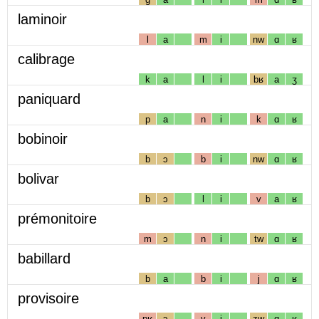
laminoir
l
a
m
i
nw
ɑ
ʁ
calibrage
k
a
l
i
bʁ
a
ʒ
paniquard
p
a
n
i
k
ɑ
ʁ
bobinoir
b
ɔ
b
i
nw
ɑ
ʁ
bolivar
b
ɔ
l
i
v
a
ʁ
prémonitoire
m
ɔ
n
i
tw
ɑ
ʁ
babillard
b
a
b
i
j
ɑ
ʁ
provisoire
pʁ
ɔ
v
i
zw
ɑ
ʁ