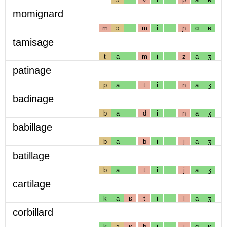
momignard
m
ɔ
m
i
ɲ
ɑ
ʁ
tamisage
t
a
m
i
z
a
ʒ
patinage
p
a
t
i
n
a
ʒ
badinage
b
a
d
i
n
a
ʒ
babillage
b
a
b
i
j
a
ʒ
batillage
b
a
t
i
j
a
ʒ
cartilage
k
a
ʁ
t
i
l
a
ʒ
corbillard
k
ɔ
ʁ
b
i
j
ɑ
ʁ