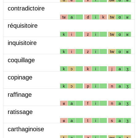
contradictoire
tʁ
a
d
i
k
tw
ɑ
ʁ
réquisitoire
k
i
z
i
tw
ɑ
ʁ
inquisitoire
k
i
z
i
tw
ɑ
ʁ
coquillage
k
ɔ
k
i
j
a
ʒ
copinage
k
ɔ
p
i
n
a
ʒ
raffinage
ʁ
a
f
i
n
a
ʒ
ratissage
ʁ
a
t
i
s
a
ʒ
carthaginoise
t
a
ʒ
i
nw
a
z