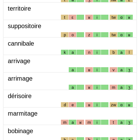
territoire
t
ɛ
ʁ
i
tw
ɑ
ʁ
suppositoire
p
o
z
i
tw
ɑ
ʁ
cannibale
k
a
n
i
b
a
l
arrivage
a
ʁ
i
v
a
ʒ
arrimage
a
ʁ
i
m
a
ʒ
dérisoire
d
e
ʁ
i
zw
ɑ
ʁ
marmitage
m
a
ʁ
m
i
t
a
ʒ
bobinage
b
ɔ
b
i
n
a
ʒ