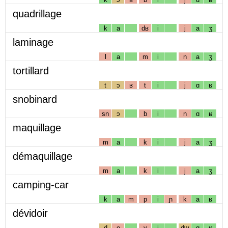
quadrillage
k
a
dʁ
i
j
a
ʒ
laminage
l
a
m
i
n
a
ʒ
tortillard
t
ɔ
ʁ
t
i
j
ɑ
ʁ
snobinard
sn
ɔ
b
i
n
ɑ
ʁ
maquillage
m
a
k
i
j
a
ʒ
démaquillage
m
a
k
i
j
a
ʒ
camping-car
k
a
m
p
i
ɲ
k
a
ʁ
dévidoir
d
e
v
i
dw
ɑ
ʁ