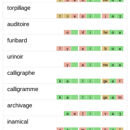
torpillage
t
ɔ
ʁ
p
i
j
a
ʒ
auditoire
o
d
i
tw
ɑ
ʁ
furibard
f
y
ʁ
i
b
ɑ
ʁ
urinoir
y
ʁ
i
nw
ɑ
ʁ
calligraphe
k
a
l
i
gʁ
a
f
calligramme
k
a
l
i
gʁ
a
m
archivage
a
ʁ
ʃ
i
v
a
ʒ
inamical
n
a
m
i
k
a
l