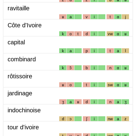
ravitaille
ʁ
a
v
i
t
ɑ
j
Côte d'Ivoire
k
o
t
d
i
vw
ɑ
ʁ
capital
k
a
p
i
t
a
l
combinard
k
ɔ̃
b
i
n
ɑ
ʁ
rôtissoire
ʁ
o
t
i
sw
ɑ
ʁ
jardinage
ʒ
a
ʁ
d
i
n
a
ʒ
indochinoise
d
ɔ
ʃ
i
nw
a
z
tour d'ivoire
t
u
ʁ
d
i
vw
ɑ
ʁ