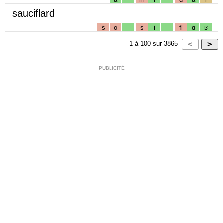
sauciflard
s
o
s
i
fl
ɑ
ʁ
1
à
100
sur
3865
PUBLICITÉ