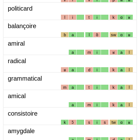
politicard
l
i
t
i
k
ɑ
ʁ
balançoire
b
a
l
ɑ̃
sw
ɑ
ʁ
amiral
a
m
i
ʁ
a
l
radical
ʁ
a
d
i
k
a
l
grammatical
m
a
t
i
k
a
l
amical
a
m
i
k
a
l
consistoire
k
ɔ̃
s
i
s
tw
ɑ
ʁ
amygdale
a
m
i
d
a
l