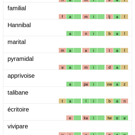
familial
f
a
m
i
lj
a
l
Hannibal
a
n
i
b
a
l
marital
m
a
ʁ
i
t
a
l
pyramidal
ʁ
a
m
i
d
a
l
apprivoise
a
pʁ
i
vw
a
z
talibane
t
a
l
i
b
a
n
écritoire
e
kʁ
i
tw
ɑ
ʁ
vivipare
v
i
v
i
p
a
ʁ