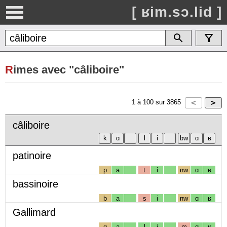
[ ʁim.sɔ.lid ]
R
imes avec "câliboire"
1
à
100
sur
3865
câliboire
patinoire
p
a
t
i
nw
ɑ
ʁ
bassinoire
b
a
s
i
nw
ɑ
ʁ
Gallimard
g
a
l
i
m
ɑ
ʁ