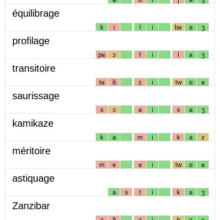
équilibrage
k
i
l
i
bʁ
a
ʒ
profilage
pʁ
ɔ
f
i
l
a
ʒ
transitoire
tʁ
ɑ̃
z
i
tw
ɑ
ʁ
saurissage
s
ɔ
ʁ
i
s
a
ʒ
kamikaze
k
a
m
i
k
a
z
méritoire
m
e
ʁ
i
tw
ɑ
ʁ
astiquage
a
s
t
i
k
a
ʒ
Zanzibar
z
ɑ̃
z
i
b
a
ʁ