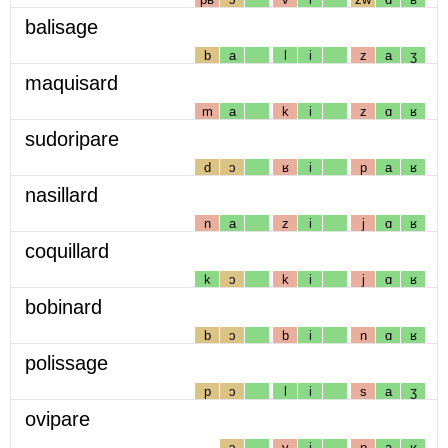
balisage
b
a
l
i
z
a
ʒ
maquisard
m
a
k
i
z
ɑ
ʁ
sudoripare
d
ɔ
ʁ
i
p
a
ʁ
nasillard
n
a
z
i
j
ɑ
ʁ
coquillard
k
ɔ
k
i
j
ɑ
ʁ
bobinard
b
ɔ
b
i
n
ɑ
ʁ
polissage
p
ɔ
l
i
s
a
ʒ
ovipare
ɔ
v
i
p
a
ʁ