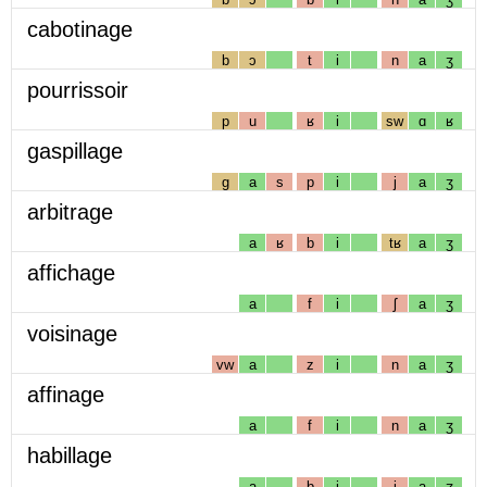
cabotinage
b
ɔ
t
i
n
a
ʒ
pourrissoir
p
u
ʁ
i
sw
ɑ
ʁ
gaspillage
g
a
s
p
i
j
a
ʒ
arbitrage
a
ʁ
b
i
tʁ
a
ʒ
affichage
a
f
i
ʃ
a
ʒ
voisinage
vw
a
z
i
n
a
ʒ
affinage
a
f
i
n
a
ʒ
habillage
a
b
i
j
a
ʒ