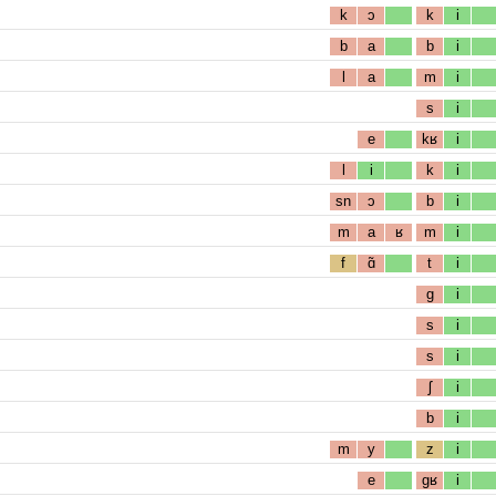
k
ɔ
k
i
b
a
b
i
l
a
m
i
s
i
e
kʁ
i
l
i
k
i
sn
ɔ
b
i
m
a
ʁ
m
i
f
ɑ̃
t
i
g
i
s
i
s
i
ʃ
i
b
i
m
y
z
i
e
gʁ
i