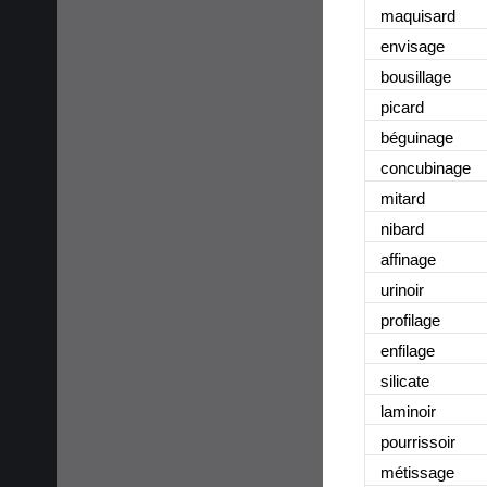
maquisard
envisage
bousillage
picard
béguinage
concubinage
mitard
nibard
affinage
urinoir
profilage
enfilage
silicate
laminoir
pourrissoir
métissage