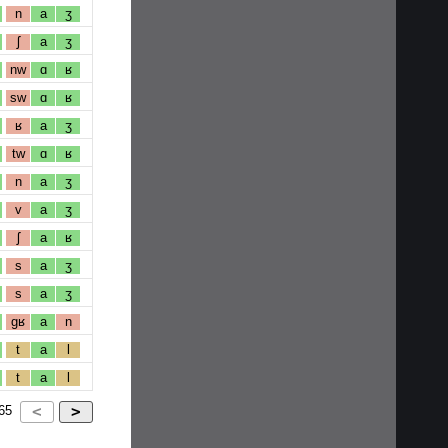
n
a
ʒ
ʃ
a
ʒ
nw
ɑ
ʁ
sw
ɑ
ʁ
ʁ
a
ʒ
tw
ɑ
ʁ
n
a
ʒ
v
a
ʒ
ʃ
a
ʁ
s
a
ʒ
s
a
ʒ
gʁ
a
n
t
a
l
t
a
l
65