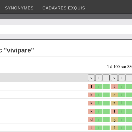
SYNONYMES
CADAVRES EXQUIS
 "vivipare"
1
à
100
sur
38
l
i
t
i
k
i
z
i
k
i
z
i
k
i
l
i
d
i
ʒ
i
t
i
f
i