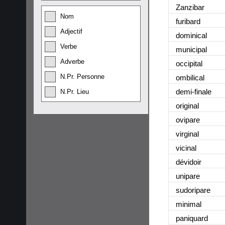
Zanzibar
Nom
furibard
Adjectif
dominical
Verbe
municipal
Adverbe
occipital
N.Pr. Personne
ombilical
demi-finale
N.Pr. Lieu
original
ovipare
virginal
vicinal
dévidoir
unipare
sudoripare
minimal
paniquard