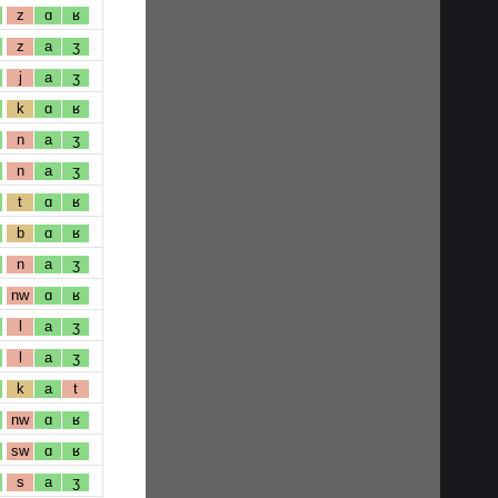
z
ɑ
ʁ
z
a
ʒ
j
a
ʒ
k
ɑ
ʁ
n
a
ʒ
n
a
ʒ
t
ɑ
ʁ
b
ɑ
ʁ
n
a
ʒ
nw
ɑ
ʁ
l
a
ʒ
l
a
ʒ
k
a
t
nw
ɑ
ʁ
sw
ɑ
ʁ
s
a
ʒ