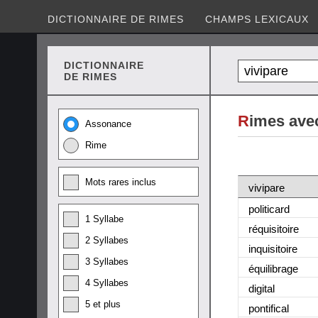
DICTIONNAIRE DE RIMES
CHAMPS LEXICAUX
DICTIONNAIRE
DE RIMES
R
imes avec
Assonance
Rime
Mots rares inclus
vivipare
politicard
1 Syllabe
réquisitoire
2 Syllabes
inquisitoire
3 Syllabes
équilibrage
4 Syllabes
digital
5 et plus
pontifical