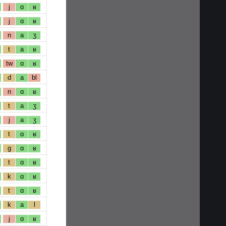
j
ɑ
ʁ
j
ɑ
ʁ
n
a
ʒ
t
a
ʁ
tw
ɑ
ʁ
d
a
bl
n
ɑ
ʁ
t
a
ʒ
j
a
ʒ
t
ɑ
ʁ
g
ɑ
ʁ
t
ɑ
ʁ
k
ɑ
ʁ
t
ɑ
ʁ
k
a
l
j
ɑ
ʁ