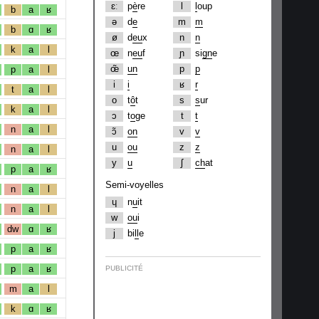
ɛː
p
è
re
l
l
oup
b
a
ʁ
ə
d
e
m
m
b
ɑ
ʁ
ø
d
eu
x
n
n
k
a
l
œ
n
eu
f
ɲ
si
gn
e
œ̃
un
p
p
p
a
l
i
i
ʁ
r
t
a
l
o
t
ô
t
s
s
ur
k
a
l
ɔ
t
o
ge
t
t
n
a
l
ɔ̃
on
v
v
u
ou
z
z
n
a
l
y
u
ʃ
ch
at
p
a
ʁ
Semi-voyelles
n
a
l
ɥ
n
u
it
n
a
l
w
ou
i
dw
ɑ
ʁ
j
bi
ll
e
p
a
ʁ
p
a
ʁ
PUBLICITÉ
m
a
l
k
ɑ
ʁ