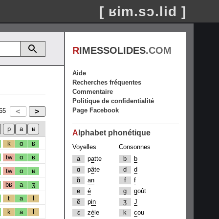
[ ʁim.sɔ.lid ]
R
IMESSOLIDES
.COM
Aide
Recherches fréquentes
Commentaire
Politique de confidentialité
Page Facebook
65
A
lphabet phonétique
k
ɑ
ʁ
Voyelles
Consonnes
tw
ɑ
ʁ
a
p
a
tte
b
b
ɑ
p
â
te
d
d
tw
ɑ
ʁ
ɑ̃
an
f
f
bʁ
a
ʒ
e
é
g
g
oût
t
a
l
ẽ
p
in
ʒ
J
k
a
l
ɛ
z
è
le
k
c
ou