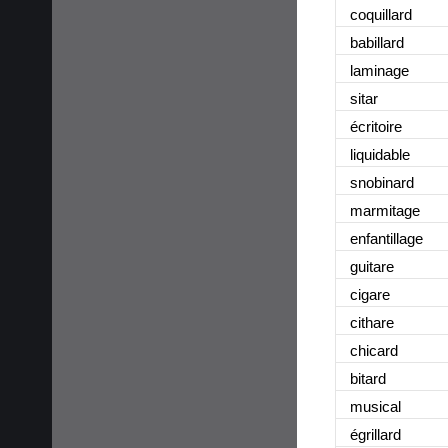
coquillard
babillard
laminage
sitar
écritoire
liquidable
snobinard
marmitage
enfantillage
guitare
cigare
cithare
chicard
bitard
musical
égrillard