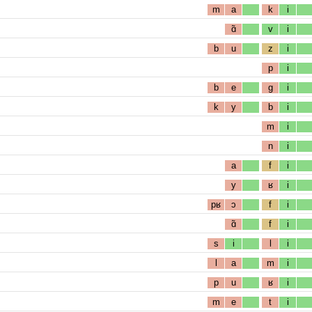
m
a
k
i
ɑ̃
v
i
b
u
z
i
p
i
b
e
g
i
k
y
b
i
m
i
n
i
a
f
i
y
ʁ
i
pʁ
ɔ
f
i
ɑ̃
f
i
s
i
l
i
l
a
m
i
p
u
ʁ
i
m
e
t
i