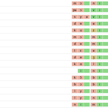
m
ɔ
n
i
pʁ
ɔ
v
i
s
y
ʁ
v
i
d
e
ʁ
i
k
u
z
i
m
ɔ
m
i
d
e
m
i
t
ɛ
ʁ
i
d
e
ʒ
i
k
ɑ
l
i
i
n
i
k
ɔ̃
b
i
b
ɔ
b
i
l
y
t
i
l
y
n
i
n
i
m
i