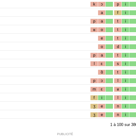
k
ɔ
p
i
a
f
i
p
a
t
i
ʁ
o
t
i
e
t
i
o
d
i
p
a
t
i
l
ɛ
s
i
ɑ̃
t
i
p
ɔ
l
i
m
ɛ
ʁ
i
f
i
l
i
ʒ
e
n
i
ʒ
e
n
i
1
à
100
sur
38
PUBLICITÉ