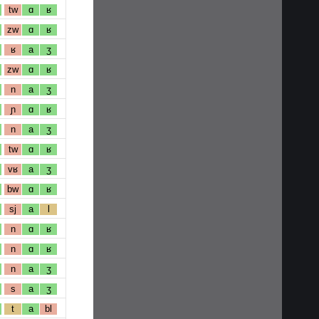
tw
ɑ
ʁ
zw
ɑ
ʁ
ʁ
a
ʒ
zw
ɑ
ʁ
n
a
ʒ
ɲ
ɑ
ʁ
n
a
ʒ
tw
ɑ
ʁ
vʁ
a
ʒ
bw
ɑ
ʁ
sj
a
l
n
ɑ
ʁ
n
ɑ
ʁ
n
a
ʒ
s
a
ʒ
t
a
bl