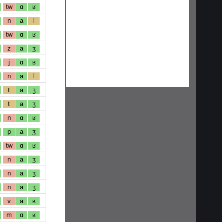
tw
ɑ
ʁ
n
a
l
tw
ɑ
ʁ
z
a
ʒ
j
ɑ
ʁ
n
a
l
t
a
ʒ
t
a
ʒ
n
ɑ
ʁ
p
a
ʒ
tw
ɑ
ʁ
n
a
ʒ
n
a
ʒ
n
a
ʒ
v
a
ʁ
m
ɑ
ʁ