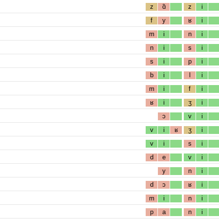
z
ɑ̃
z
i
f
y
ʁ
i
m
i
n
i
n
i
s
i
s
i
p
i
b
i
l
i
m
i
f
i
ʁ
i
ʒ
i
ɔ
v
i
v
i
ʁ
ʒ
i
v
i
s
i
d
e
v
i
y
n
i
d
ɔ
ʁ
i
m
i
n
i
p
a
n
i