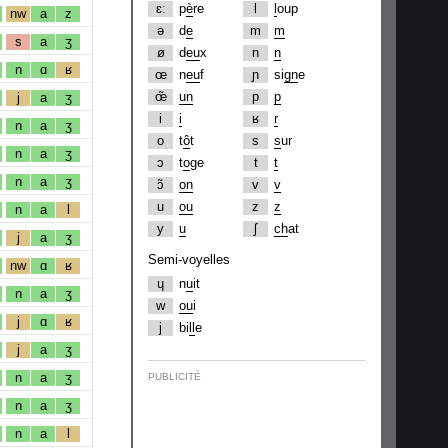
ɛː
p
è
re
l
l
oup
nw
a
z
ə
d
e
m
m
s
a
ʒ
ø
d
eu
x
n
n
n
ɑ
ʁ
œ
n
eu
f
ɲ
si
gn
e
œ̃
un
p
p
j
a
ʒ
i
i
ʁ
r
n
a
ʒ
o
t
ô
t
s
s
ur
n
a
ʒ
ɔ
t
o
ge
t
t
n
a
ʒ
ɔ̃
on
v
v
u
ou
z
z
n
a
l
y
u
ʃ
ch
at
j
a
ʒ
Semi-voyelles
nw
ɑ
ʁ
ɥ
n
u
it
n
a
ʒ
w
ou
i
j
ɑ
ʁ
j
bi
ll
e
j
a
ʒ
n
a
ʒ
PUBLICITÉ
n
a
ʒ
n
a
l