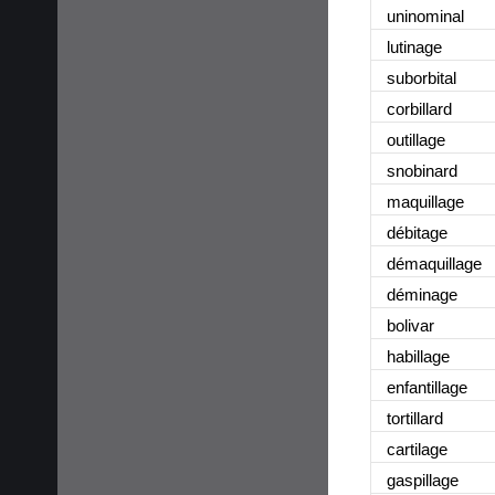
uninominal
lutinage
suborbital
corbillard
outillage
snobinard
maquillage
débitage
démaquillage
déminage
bolivar
habillage
enfantillage
tortillard
cartilage
gaspillage