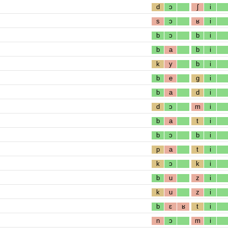
d
ɔ
ʃ
i
s
ɔ
ʁ
i
b
ɔ
b
i
b
a
b
i
k
y
b
i
b
e
g
i
b
a
d
i
d
ɔ
m
i
b
a
t
i
b
ɔ
b
i
p
a
t
i
k
ɔ
k
i
b
u
z
i
k
u
z
i
b
ɛ
ʁ
t
i
n
ɔ
m
i