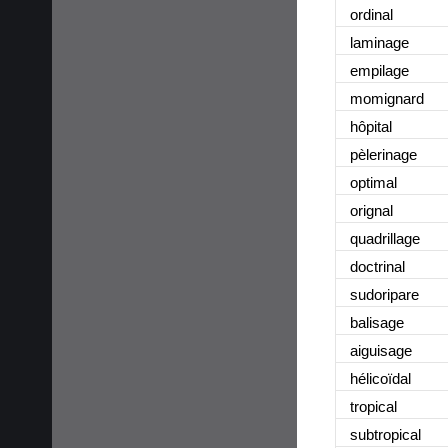
ordinal
laminage
empilage
momignard
hôpital
pèlerinage
optimal
orignal
quadrillage
doctrinal
sudoripare
balisage
aiguisage
hélicoïdal
tropical
subtropical