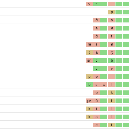
v
ɔ
i
p
i
ɑ̃
s
i
a
ʁ
i
ɑ̃
f
i
m
ɛ
ʁ
i
t
a
ʒ
i
sn
ɔ
b
i
ɔ
v
i
p
e
i
b
ɛ
ʁ
l
i
e
k
i
pʁ
ɑ̃
t
i
k
i
l
i
k
a
l
i
e
t
i