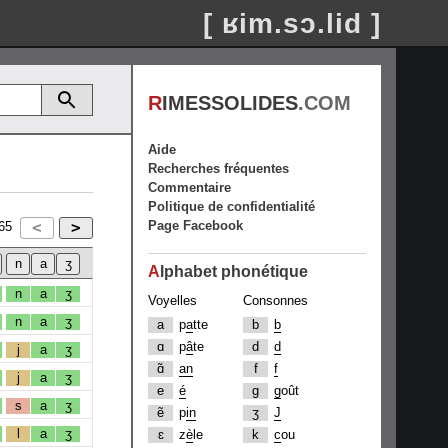
[ ʁim.sɔ.lid ]
R
IMESSOLIDES
.COM
Aide
Recherches fréquentes
Commentaire
Politique de confidentialité
Page Facebook
65
A
lphabet phonétique
n
a
ʒ
Voyelles
Consonnes
n
a
ʒ
a
p
a
tte
b
b
ɑ
p
â
te
d
d
j
a
ʒ
ɑ̃
an
f
f
j
a
ʒ
e
é
g
g
oût
s
a
ʒ
ẽ
p
in
ʒ
J
l
a
ʒ
ɛ
z
è
le
k
c
ou