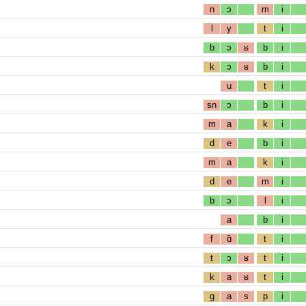
n
ɔ
m
i
l
y
t
i
b
ɔ
ʁ
b
i
k
ɔ
ʁ
b
i
u
t
i
sn
ɔ
b
i
m
a
k
i
d
e
b
i
m
a
k
i
d
e
m
i
b
ɔ
l
i
a
b
i
f
ɑ̃
t
i
t
ɔ
ʁ
t
i
k
a
ʁ
t
i
g
a
s
p
i