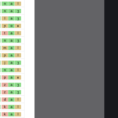
n
a
l
n
a
ʒ
l
a
ʒ
ɲ
ɑ
ʁ
t
a
l
n
a
ʒ
m
a
l
ɲ
a
l
j
a
ʒ
n
a
l
p
a
ʁ
z
a
ʒ
z
a
ʒ
d
a
l
k
a
l
k
a
l