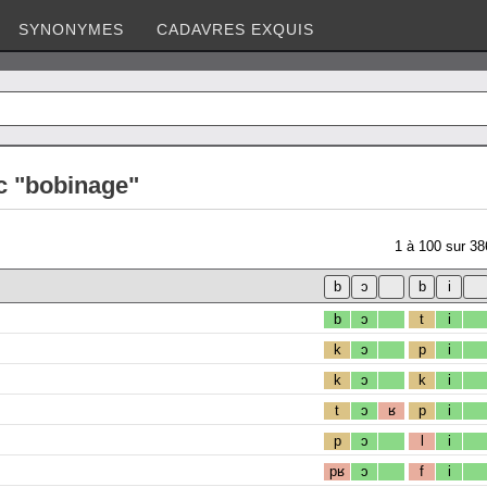
SYNONYMES
CADAVRES EXQUIS
c "bobinage"
1
à
100
sur
38
b
ɔ
t
i
k
ɔ
p
i
k
ɔ
k
i
t
ɔ
ʁ
p
i
p
ɔ
l
i
pʁ
ɔ
f
i