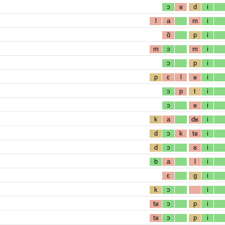
ɔ
ʁ
d
i
l
a
m
i
ɑ̃
p
i
m
ɔ
m
i
ɔ
p
i
p
ɛ
l
ʁ
i
ɔ
p
t
i
ɔ
ʁ
i
k
a
dʁ
i
d
ɔ
k
tʁ
i
d
ɔ
ʁ
i
b
a
l
i
ɛ
g
i
k
ɔ
i
tʁ
ɔ
p
i
tʁ
ɔ
p
i