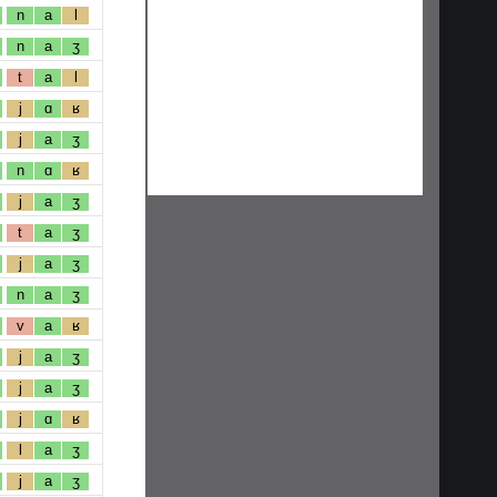
n
a
l
n
a
ʒ
t
a
l
j
ɑ
ʁ
j
a
ʒ
n
ɑ
ʁ
j
a
ʒ
t
a
ʒ
j
a
ʒ
n
a
ʒ
v
a
ʁ
j
a
ʒ
j
a
ʒ
j
ɑ
ʁ
l
a
ʒ
j
a
ʒ