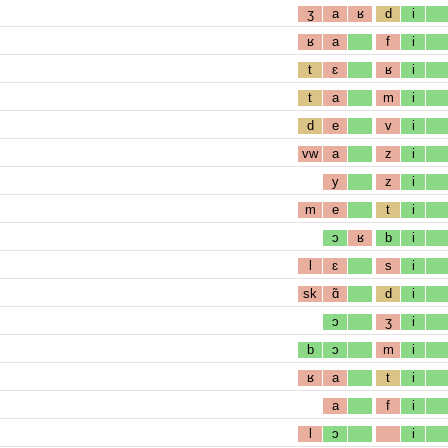
ʒ
a
ʁ
d
i
ʁ
a
f
i
t
ɛ
ʁ
i
t
a
m
i
d
e
v
i
vw
a
z
i
y
z
i
m
e
t
i
ɔ
ʁ
b
i
l
ɛ
s
i
sk
ɑ̃
d
i
ɔ
ʒ
i
b
ɔ
m
i
ʁ
a
t
i
a
f
i
l
ɔ
i