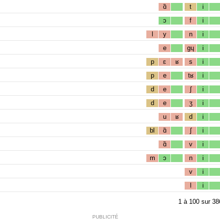
ɑ̃
t
i
ɔ
f
i
l
y
n
i
e
gɥ
i
p
ɛ
ʁ
s
i
p
e
tʁ
i
d
e
ʃ
i
d
e
ʒ
i
u
ʁ
d
i
bl
ɑ̃
ʃ
i
ɑ̃
v
i
m
ɔ
n
i
v
i
l
i
1
à
100
sur
38
PUBLICITÉ