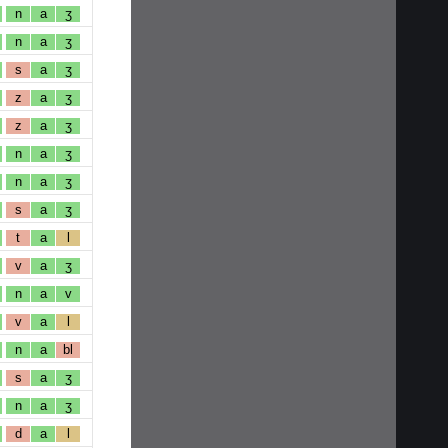
n
a
ʒ
n
a
ʒ
s
a
ʒ
z
a
ʒ
z
a
ʒ
n
a
ʒ
n
a
ʒ
s
a
ʒ
t
a
l
v
a
ʒ
n
a
v
v
a
l
n
a
bl
s
a
ʒ
n
a
ʒ
d
a
l