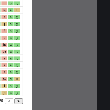
ɑ
ʒ
sj
a
l
s
a
ʒ
j
a
ʒ
fl
a
ʒ
s
a
ʒ
fʁ
a
ʒ
vʁ
a
ʒ
s
a
ʒ
s
a
ʒ
z
a
ʒ
tw
ɑ
ʁ
l
a
ʒ
ɲ
a
ʒ
65