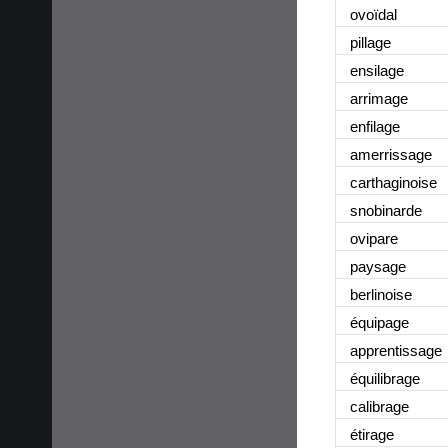
ovoïdal
pillage
ensilage
arrimage
enfilage
amerrissage
carthaginoise
snobinarde
ovipare
paysage
berlinoise
équipage
apprentissage
équilibrage
calibrage
étirage