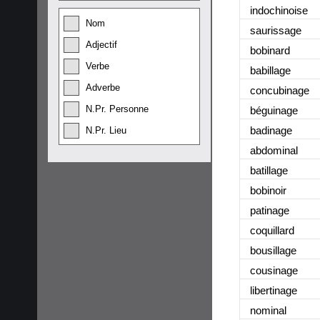
indochinoise
Nom
saurissage
Adjectif
bobinard
Verbe
babillage
Adverbe
concubinage
N.Pr. Personne
béguinage
badinage
N.Pr. Lieu
abdominal
batillage
bobinoir
patinage
coquillard
bousillage
cousinage
libertinage
nominal