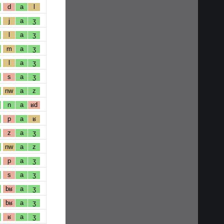
d
a
l
j
a
ʒ
l
a
ʒ
m
a
ʒ
l
a
ʒ
s
a
ʒ
nw
a
z
n
a
ʁd
p
a
ʁ
z
a
ʒ
nw
a
z
p
a
ʒ
s
a
ʒ
bʁ
a
ʒ
bʁ
a
ʒ
ʁ
a
ʒ