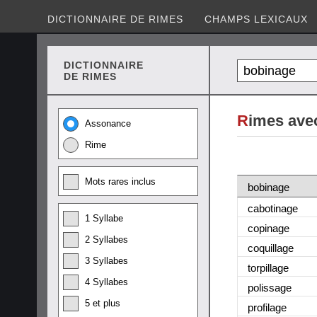
DICTIONNAIRE DE RIMES
CHAMPS LEXICAUX
DICTIONNAIRE
DE RIMES
R
imes ave
Assonance
Rime
Mots rares inclus
bobinage
cabotinage
1 Syllabe
copinage
2 Syllabes
coquillage
3 Syllabes
torpillage
4 Syllabes
polissage
5 et plus
profilage