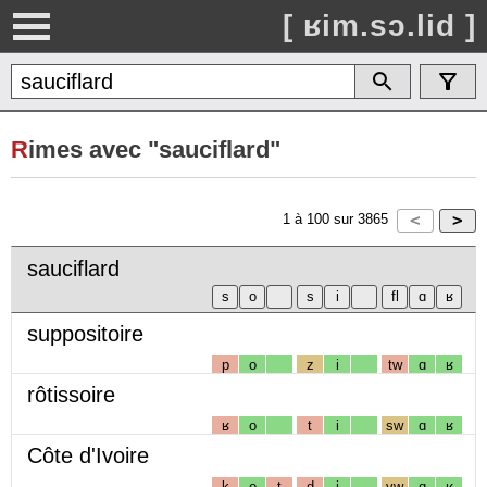
[ ʁim.sɔ.lid ]
R
imes avec "sauciflard"
1
à
100
sur
3865
sauciflard
suppositoire
p
o
z
i
tw
ɑ
ʁ
rôtissoire
ʁ
o
t
i
sw
ɑ
ʁ
Côte d'Ivoire
k
o
t
d
i
vw
ɑ
ʁ