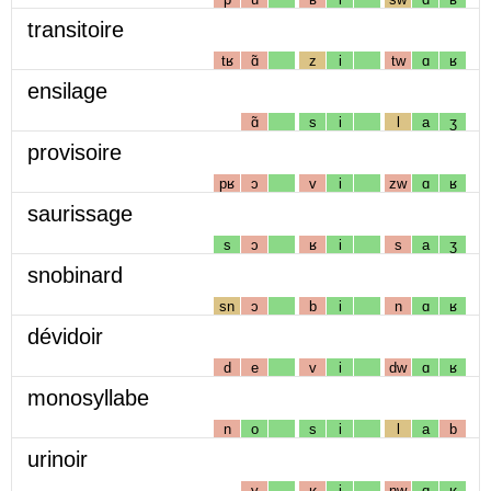
transitoire
tʁ
ɑ̃
z
i
tw
ɑ
ʁ
ensilage
ɑ̃
s
i
l
a
ʒ
provisoire
pʁ
ɔ
v
i
zw
ɑ
ʁ
saurissage
s
ɔ
ʁ
i
s
a
ʒ
snobinard
sn
ɔ
b
i
n
ɑ
ʁ
dévidoir
d
e
v
i
dw
ɑ
ʁ
monosyllabe
n
o
s
i
l
a
b
urinoir
y
ʁ
i
nw
ɑ
ʁ