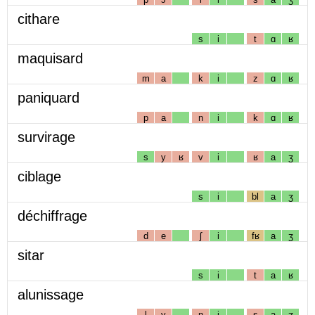
cithare
s
i
t
ɑ
ʁ
maquisard
m
a
k
i
z
ɑ
ʁ
paniquard
p
a
n
i
k
ɑ
ʁ
survirage
s
y
ʁ
v
i
ʁ
a
ʒ
ciblage
s
i
bl
a
ʒ
déchiffrage
d
e
ʃ
i
fʁ
a
ʒ
sitar
s
i
t
a
ʁ
alunissage
l
y
n
i
s
a
ʒ