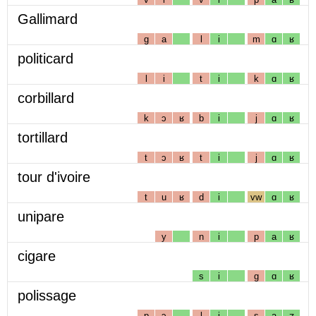
Gallimard
g
a
l
i
m
ɑ
ʁ
politicard
l
i
t
i
k
ɑ
ʁ
corbillard
k
ɔ
ʁ
b
i
j
ɑ
ʁ
tortillard
t
ɔ
ʁ
t
i
j
ɑ
ʁ
tour d'ivoire
t
u
ʁ
d
i
vw
ɑ
ʁ
unipare
y
n
i
p
a
ʁ
cigare
s
i
g
ɑ
ʁ
polissage
p
ɔ
l
i
s
a
ʒ