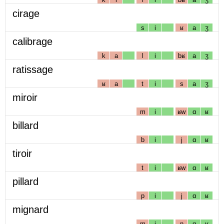
cirage
s
i
ʁ
a
ʒ
calibrage
k
a
l
i
bʁ
a
ʒ
ratissage
ʁ
a
t
i
s
a
ʒ
miroir
m
i
ʁw
ɑ
ʁ
billard
b
i
j
ɑ
ʁ
tiroir
t
i
ʁw
ɑ
ʁ
pillard
p
i
j
ɑ
ʁ
mignard
m
i
ɲ
ɑ
ʁ