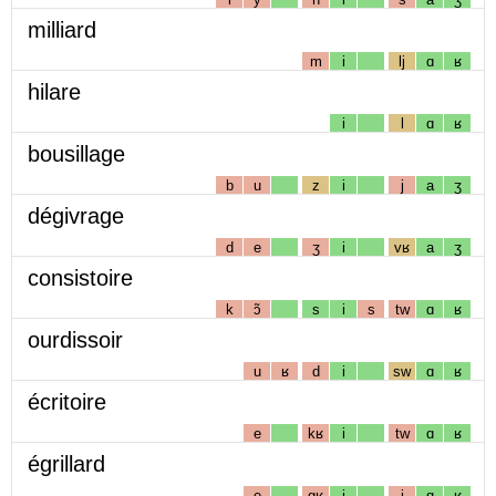
milliard
m
i
lj
ɑ
ʁ
hilare
i
l
ɑ
ʁ
bousillage
b
u
z
i
j
a
ʒ
dégivrage
d
e
ʒ
i
vʁ
a
ʒ
consistoire
k
ɔ̃
s
i
s
tw
ɑ
ʁ
ourdissoir
u
ʁ
d
i
sw
ɑ
ʁ
écritoire
e
kʁ
i
tw
ɑ
ʁ
égrillard
e
gʁ
i
j
ɑ
ʁ