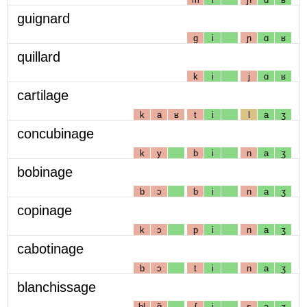
guignard
g
i
ɲ
ɑ
ʁ
quillard
k
i
j
ɑ
ʁ
cartilage
k
a
ʁ
t
i
l
a
ʒ
concubinage
k
y
b
i
n
a
ʒ
bobinage
b
ɔ
b
i
n
a
ʒ
copinage
k
ɔ
p
i
n
a
ʒ
cabotinage
b
ɔ
t
i
n
a
ʒ
blanchissage
bl
ɑ̃
ʃ
i
s
a
ʒ