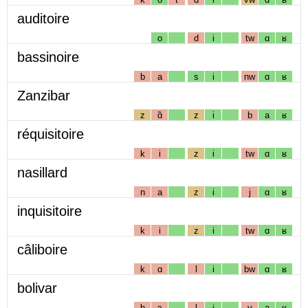
auditoire
o
d
i
tw
ɑ
ʁ
bassinoire
b
a
s
i
nw
ɑ
ʁ
Zanzibar
z
ɑ̃
z
i
b
a
ʁ
réquisitoire
k
i
z
i
tw
ɑ
ʁ
nasillard
n
a
z
i
j
ɑ
ʁ
inquisitoire
k
i
z
i
tw
ɑ
ʁ
câliboire
k
ɑ
l
i
bw
ɑ
ʁ
bolivar
b
ɔ
l
i
v
a
ʁ