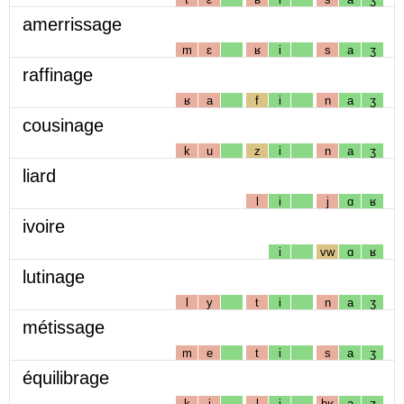
amerrissage
m
ɛ
ʁ
i
s
a
ʒ
raffinage
ʁ
a
f
i
n
a
ʒ
cousinage
k
u
z
i
n
a
ʒ
liard
l
i
j
ɑ
ʁ
ivoire
i
vw
ɑ
ʁ
lutinage
l
y
t
i
n
a
ʒ
métissage
m
e
t
i
s
a
ʒ
équilibrage
k
i
l
i
bʁ
a
ʒ