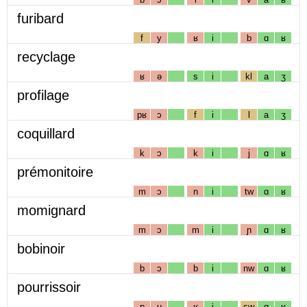
furibard
f
y
ʁ
i
b
ɑ
ʁ
recyclage
ʁ
ə
s
i
kl
a
ʒ
profilage
pʁ
ɔ
f
i
l
a
ʒ
coquillard
k
ɔ
k
i
j
ɑ
ʁ
prémonitoire
m
ɔ
n
i
tw
ɑ
ʁ
momignard
m
ɔ
m
i
ɲ
ɑ
ʁ
bobinoir
b
ɔ
b
i
nw
ɑ
ʁ
pourrissoir
p
u
ʁ
i
sw
ɑ
ʁ