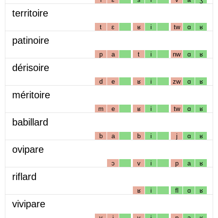
territoire
t
ɛ
ʁ
i
tw
ɑ
ʁ
patinoire
p
a
t
i
nw
ɑ
ʁ
dérisoire
d
e
ʁ
i
zw
ɑ
ʁ
méritoire
m
e
ʁ
i
tw
ɑ
ʁ
babillard
b
a
b
i
j
ɑ
ʁ
ovipare
ɔ
v
i
p
a
ʁ
riflard
ʁ
i
fl
ɑ
ʁ
vivipare
v
i
v
i
p
a
ʁ