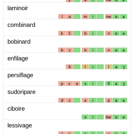
laminoir
l
a
m
i
nw
ɑ
ʁ
combinard
k
ɔ̃
b
i
n
ɑ
ʁ
bobinard
b
ɔ
b
i
n
ɑ
ʁ
enfilage
ɑ̃
f
i
l
a
ʒ
persiflage
p
ɛ
ʁ
s
i
fl
a
ʒ
sudoripare
d
ɔ
ʁ
i
p
a
ʁ
ciboire
s
i
bw
ɑ
ʁ
lessivage
l
ɛ
s
i
v
a
ʒ