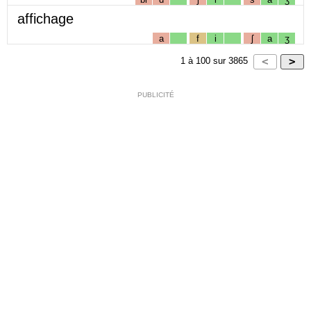
affichage
a
f
i
ʃ
a
ʒ
1
à
100
sur
3865
PUBLICITÉ