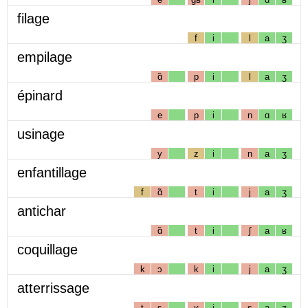
filage
f
i
l
a
ʒ
empilage
ɑ̃
p
i
l
a
ʒ
épinard
e
p
i
n
ɑ
ʁ
usinage
y
z
i
n
a
ʒ
enfantillage
f
ɑ̃
t
i
j
a
ʒ
antichar
ɑ̃
t
i
ʃ
a
ʁ
coquillage
k
ɔ
k
i
j
a
ʒ
atterrissage
t
ɛ
ʁ
i
s
a
ʒ