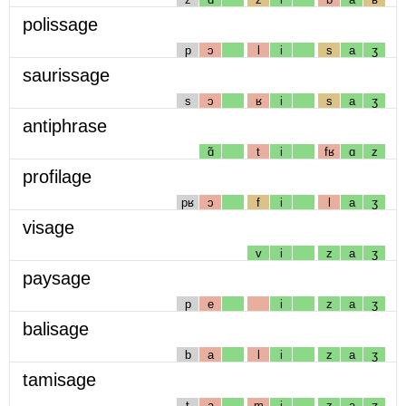
polissage
p
ɔ
l
i
s
a
ʒ
saurissage
s
ɔ
ʁ
i
s
a
ʒ
antiphrase
ɑ̃
t
i
fʁ
ɑ
z
profilage
pʁ
ɔ
f
i
l
a
ʒ
visage
v
i
z
a
ʒ
paysage
p
e
i
z
a
ʒ
balisage
b
a
l
i
z
a
ʒ
tamisage
t
a
m
i
z
a
ʒ