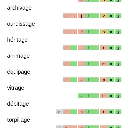
archivage
a
ʁ
ʃ
i
v
a
ʒ
ourdissage
u
ʁ
d
i
s
a
ʒ
héritage
e
ʁ
i
t
a
ʒ
arrimage
a
ʁ
i
m
a
ʒ
équipage
e
k
i
p
a
ʒ
vitrage
v
i
tʁ
a
ʒ
débitage
d
e
b
i
t
a
ʒ
torpillage
t
ɔ
ʁ
p
i
j
a
ʒ