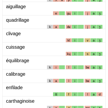
aiguillage
e
gɥ
i
j
a
ʒ
quadrillage
k
a
dʁ
i
j
a
ʒ
clivage
kl
i
v
a
ʒ
cuissage
kɥ
i
s
a
ʒ
équilibrage
k
i
l
i
bʁ
a
ʒ
calibrage
k
a
l
i
bʁ
a
ʒ
enfilade
ɑ̃
f
i
l
a
d
carthaginoise
t
a
ʒ
i
nw
a
z