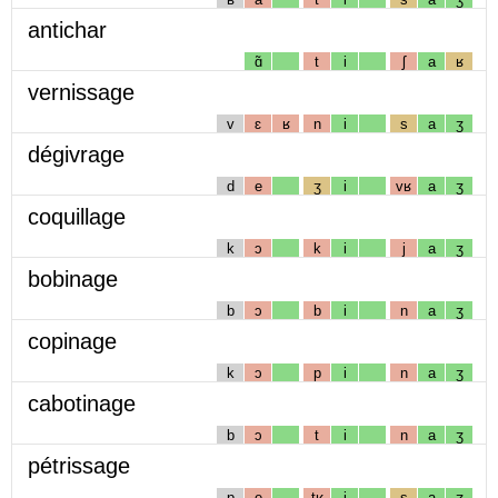
antichar
ɑ̃
t
i
ʃ
a
ʁ
vernissage
v
ɛ
ʁ
n
i
s
a
ʒ
dégivrage
d
e
ʒ
i
vʁ
a
ʒ
coquillage
k
ɔ
k
i
j
a
ʒ
bobinage
b
ɔ
b
i
n
a
ʒ
copinage
k
ɔ
p
i
n
a
ʒ
cabotinage
b
ɔ
t
i
n
a
ʒ
pétrissage
p
e
tʁ
i
s
a
ʒ