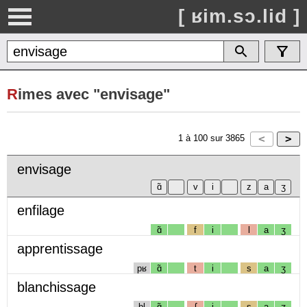
[ ʁim.sɔ.lid ]
R
imes avec "envisage"
1
à
100
sur
3865
envisage
enfilage
ɑ̃
f
i
l
a
ʒ
apprentissage
pʁ
ɑ̃
t
i
s
a
ʒ
blanchissage
bl
ɑ̃
ʃ
i
s
a
ʒ