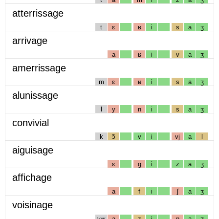
atterrissage
t
ɛ
ʁ
i
s
a
ʒ
arrivage
a
ʁ
i
v
a
ʒ
amerrissage
m
ɛ
ʁ
i
s
a
ʒ
alunissage
l
y
n
i
s
a
ʒ
convivial
k
ɔ̃
v
i
vj
a
l
aiguisage
ɛ
g
i
z
a
ʒ
affichage
a
f
i
ʃ
a
ʒ
voisinage
vw
a
z
i
n
a
ʒ