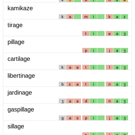
kamikaze
k
a
m
i
k
a
z
tirage
t
i
ʁ
a
ʒ
pillage
p
i
j
a
ʒ
cartilage
k
a
ʁ
t
i
l
a
ʒ
libertinage
b
ɛ
ʁ
t
i
n
a
ʒ
jardinage
ʒ
a
ʁ
d
i
n
a
ʒ
gaspillage
g
a
s
p
i
j
a
ʒ
sillage
s
i
j
a
ʒ