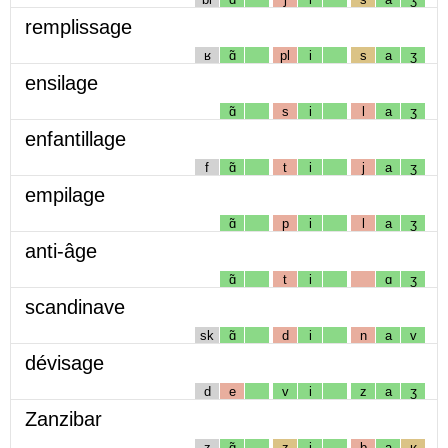
remplissage
ʁ
ɑ̃
pl
i
s
a
ʒ
ensilage
ɑ̃
s
i
l
a
ʒ
enfantillage
f
ɑ̃
t
i
j
a
ʒ
empilage
ɑ̃
p
i
l
a
ʒ
anti-âge
ɑ̃
t
i
ɑ
ʒ
scandinave
sk
ɑ̃
d
i
n
a
v
dévisage
d
e
v
i
z
a
ʒ
Zanzibar
z
ɑ̃
z
i
b
a
ʁ