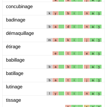
concubinage
k
y
b
i
n
a
ʒ
badinage
b
a
d
i
n
a
ʒ
démaquillage
m
a
k
i
j
a
ʒ
étirage
e
t
i
ʁ
a
ʒ
babillage
b
a
b
i
j
a
ʒ
batillage
b
a
t
i
j
a
ʒ
lutinage
l
y
t
i
n
a
ʒ
tissage
t
i
s
a
ʒ