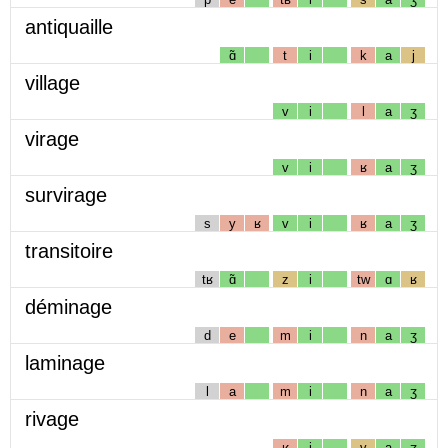
antiquaille
ɑ̃
t
i
k
a
j
village
v
i
l
a
ʒ
virage
v
i
ʁ
a
ʒ
survirage
s
y
ʁ
v
i
ʁ
a
ʒ
transitoire
tʁ
ɑ̃
z
i
tw
ɑ
ʁ
déminage
d
e
m
i
n
a
ʒ
laminage
l
a
m
i
n
a
ʒ
rivage
ʁ
i
v
a
ʒ