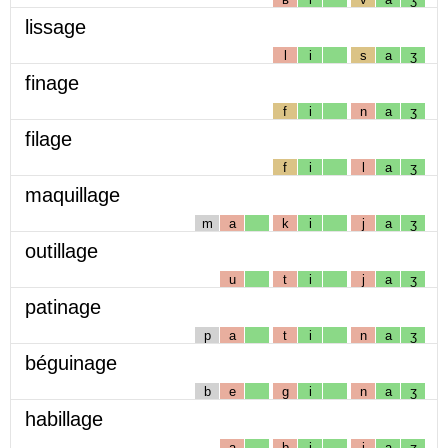
lissage
l
i
s
a
ʒ
finage
f
i
n
a
ʒ
filage
f
i
l
a
ʒ
maquillage
m
a
k
i
j
a
ʒ
outillage
u
t
i
j
a
ʒ
patinage
p
a
t
i
n
a
ʒ
béguinage
b
e
g
i
n
a
ʒ
habillage
a
b
i
j
a
ʒ