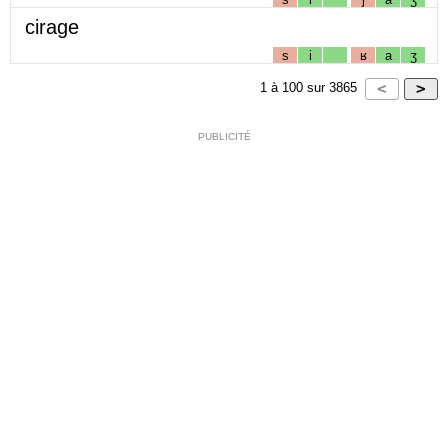
cirage
s
i
ʁ
a
ʒ
1
à
100
sur
3865
PUBLICITÉ