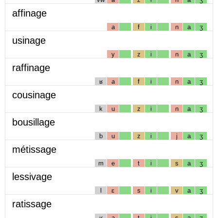
affinage
a
f
i
n
a
ʒ
usinage
y
z
i
n
a
ʒ
raffinage
ʁ
a
f
i
n
a
ʒ
cousinage
k
u
z
i
n
a
ʒ
bousillage
b
u
z
i
j
a
ʒ
métissage
m
e
t
i
s
a
ʒ
lessivage
l
ɛ
s
i
v
a
ʒ
ratissage
ʁ
a
t
i
s
a
ʒ