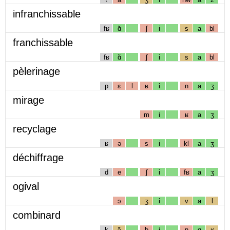
infranchissable
fʁ
ɑ̃
ʃ
i
s
a
bl
franchissable
fʁ
ɑ̃
ʃ
i
s
a
bl
pèlerinage
p
ɛ
l
ʁ
i
n
a
ʒ
mirage
m
i
ʁ
a
ʒ
recyclage
ʁ
ə
s
i
kl
a
ʒ
déchiffrage
d
e
ʃ
i
fʁ
a
ʒ
ogival
ɔ
ʒ
i
v
a
l
combinard
k
ɔ̃
b
i
n
ɑ
ʁ