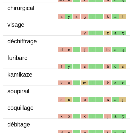
chirurgical
ʁ
y
ʁ
ʒ
i
k
a
l
visage
v
i
z
a
ʒ
déchiffrage
d
e
ʃ
i
fʁ
a
ʒ
furibard
f
y
ʁ
i
b
ɑ
ʁ
kamikaze
k
a
m
i
k
a
z
soupirail
s
u
p
i
ʁ
a
j
coquillage
k
ɔ
k
i
j
a
ʒ
débitage
d
e
b
i
t
a
ʒ