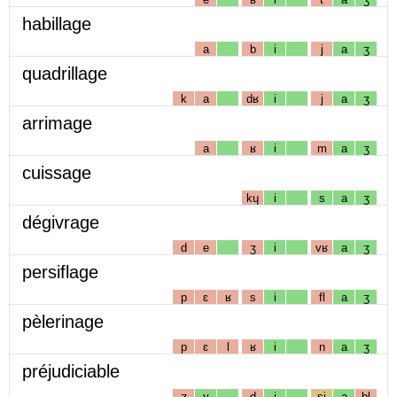
habillage
a
b
i
j
a
ʒ
quadrillage
k
a
dʁ
i
j
a
ʒ
arrimage
a
ʁ
i
m
a
ʒ
cuissage
kɥ
i
s
a
ʒ
dégivrage
d
e
ʒ
i
vʁ
a
ʒ
persiflage
p
ɛ
ʁ
s
i
fl
a
ʒ
pèlerinage
p
ɛ
l
ʁ
i
n
a
ʒ
préjudiciable
ʒ
y
d
i
sj
a
bl