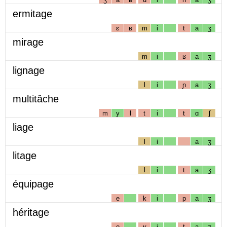
ermitage
ɛ
ʁ
m
i
t
a
ʒ
mirage
m
i
ʁ
a
ʒ
lignage
l
i
ɲ
a
ʒ
multitâche
m
y
l
t
i
t
ɑ
ʃ
liage
l
i
a
ʒ
litage
l
i
t
a
ʒ
équipage
e
k
i
p
a
ʒ
héritage
e
ʁ
i
t
a
ʒ