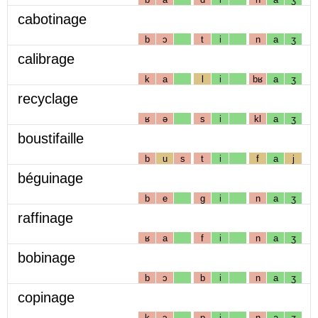
cabotinage
b
ɔ
t
i
n
a
ʒ
calibrage
k
a
l
i
bʁ
a
ʒ
recyclage
ʁ
ə
s
i
kl
a
ʒ
boustifaille
b
u
s
t
i
f
a
j
béguinage
b
e
g
i
n
a
ʒ
raffinage
ʁ
a
f
i
n
a
ʒ
bobinage
b
ɔ
b
i
n
a
ʒ
copinage
k
ɔ
p
i
n
a
ʒ