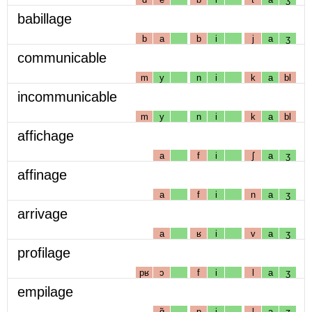
babillage
b
a
b
i
j
a
ʒ
communicable
m
y
n
i
k
a
bl
incommunicable
m
y
n
i
k
a
bl
affichage
a
f
i
ʃ
a
ʒ
affinage
a
f
i
n
a
ʒ
arrivage
a
ʁ
i
v
a
ʒ
profilage
pʁ
ɔ
f
i
l
a
ʒ
empilage
ɑ̃
p
i
l
a
ʒ