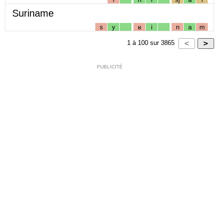
Suriname
s
y
ʁ
i
n
a
m
1
à
100
sur
3865
PUBLICITÉ