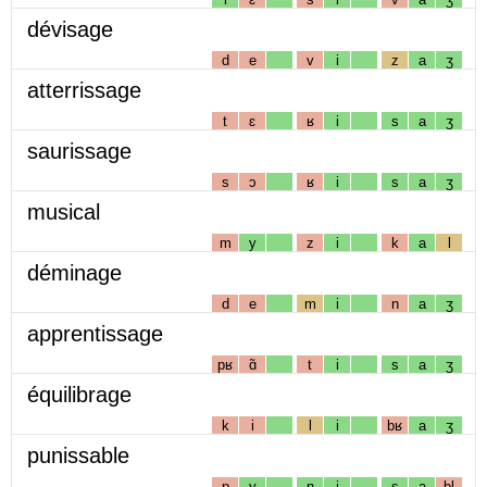
dévisage
d
e
v
i
z
a
ʒ
atterrissage
t
ɛ
ʁ
i
s
a
ʒ
saurissage
s
ɔ
ʁ
i
s
a
ʒ
musical
m
y
z
i
k
a
l
déminage
d
e
m
i
n
a
ʒ
apprentissage
pʁ
ɑ̃
t
i
s
a
ʒ
équilibrage
k
i
l
i
bʁ
a
ʒ
punissable
p
y
n
i
s
a
bl