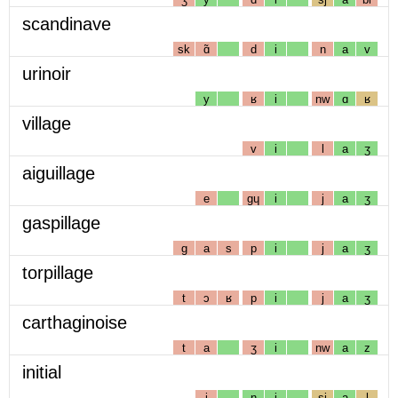
scandinave
sk
ɑ̃
d
i
n
a
v
urinoir
y
ʁ
i
nw
ɑ
ʁ
village
v
i
l
a
ʒ
aiguillage
e
gɥ
i
j
a
ʒ
gaspillage
g
a
s
p
i
j
a
ʒ
torpillage
t
ɔ
ʁ
p
i
j
a
ʒ
carthaginoise
t
a
ʒ
i
nw
a
z
initial
i
n
i
sj
a
l