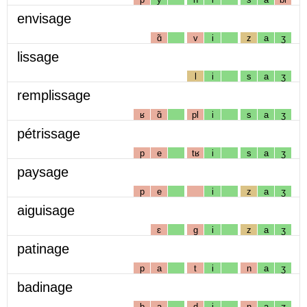
envisage
ɑ̃
v
i
z
a
ʒ
lissage
l
i
s
a
ʒ
remplissage
ʁ
ɑ̃
pl
i
s
a
ʒ
pétrissage
p
e
tʁ
i
s
a
ʒ
paysage
p
e
i
z
a
ʒ
aiguisage
ɛ
g
i
z
a
ʒ
patinage
p
a
t
i
n
a
ʒ
badinage
b
a
d
i
n
a
ʒ