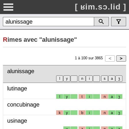
[ ʁim.sɔ.lid ]
R
imes avec "alunissage"
1
à
100
sur
3865
alunissage
lutinage
l
y
t
i
n
a
ʒ
concubinage
k
y
b
i
n
a
ʒ
usinage
y
z
i
n
a
ʒ