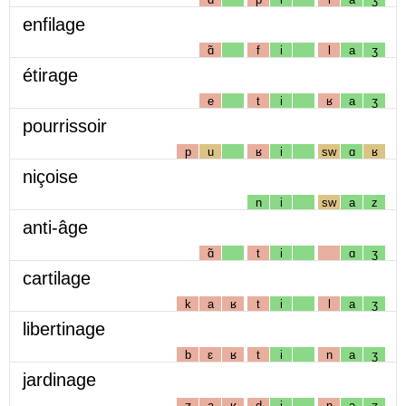
enfilage
ɑ̃
f
i
l
a
ʒ
étirage
e
t
i
ʁ
a
ʒ
pourrissoir
p
u
ʁ
i
sw
ɑ
ʁ
niçoise
n
i
sw
a
z
anti-âge
ɑ̃
t
i
ɑ
ʒ
cartilage
k
a
ʁ
t
i
l
a
ʒ
libertinage
b
ɛ
ʁ
t
i
n
a
ʒ
jardinage
ʒ
a
ʁ
d
i
n
a
ʒ