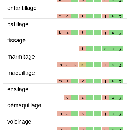
enfantillage
f
ɑ̃
t
i
j
a
ʒ
batillage
b
a
t
i
j
a
ʒ
tissage
t
i
s
a
ʒ
marmitage
m
a
ʁ
m
i
t
a
ʒ
maquillage
m
a
k
i
j
a
ʒ
ensilage
ɑ̃
s
i
l
a
ʒ
démaquillage
m
a
k
i
j
a
ʒ
voisinage
vw
a
z
i
n
a
ʒ