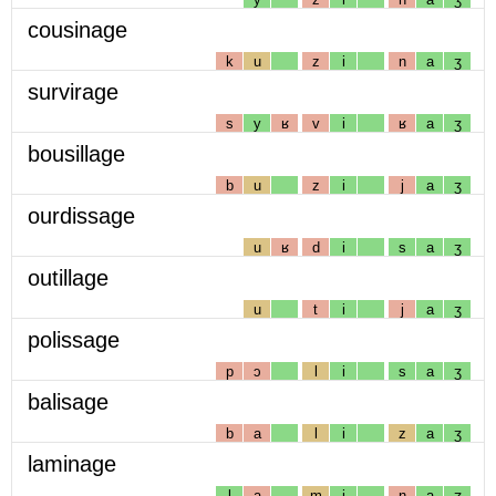
cousinage
k
u
z
i
n
a
ʒ
survirage
s
y
ʁ
v
i
ʁ
a
ʒ
bousillage
b
u
z
i
j
a
ʒ
ourdissage
u
ʁ
d
i
s
a
ʒ
outillage
u
t
i
j
a
ʒ
polissage
p
ɔ
l
i
s
a
ʒ
balisage
b
a
l
i
z
a
ʒ
laminage
l
a
m
i
n
a
ʒ