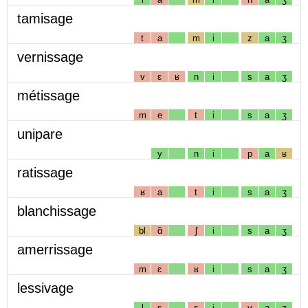
tamisage
t
a
m
i
z
a
ʒ
vernissage
v
ɛ
ʁ
n
i
s
a
ʒ
métissage
m
e
t
i
s
a
ʒ
unipare
y
n
i
p
a
ʁ
ratissage
ʁ
a
t
i
s
a
ʒ
blanchissage
bl
ɑ̃
ʃ
i
s
a
ʒ
amerrissage
m
ɛ
ʁ
i
s
a
ʒ
lessivage
l
ɛ
s
i
v
a
ʒ