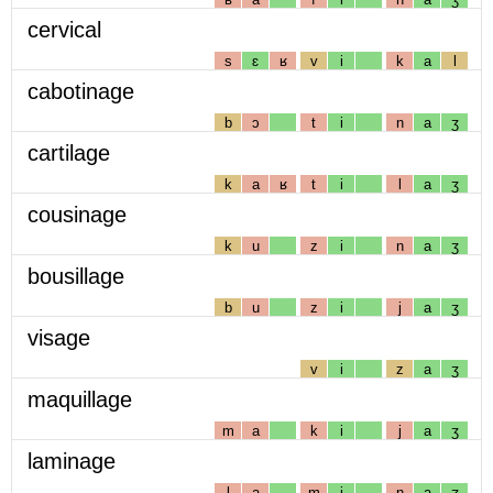
cervical
s
ɛ
ʁ
v
i
k
a
l
cabotinage
b
ɔ
t
i
n
a
ʒ
cartilage
k
a
ʁ
t
i
l
a
ʒ
cousinage
k
u
z
i
n
a
ʒ
bousillage
b
u
z
i
j
a
ʒ
visage
v
i
z
a
ʒ
maquillage
m
a
k
i
j
a
ʒ
laminage
l
a
m
i
n
a
ʒ