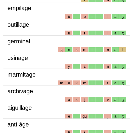
empilage
ɑ̃
p
i
l
a
ʒ
outillage
u
t
i
j
a
ʒ
germinal
ʒ
ɛ
ʁ
m
i
n
a
l
usinage
y
z
i
n
a
ʒ
marmitage
m
a
ʁ
m
i
t
a
ʒ
archivage
a
ʁ
ʃ
i
v
a
ʒ
aiguillage
e
gɥ
i
j
a
ʒ
anti-âge
ɑ̃
t
i
ɑ
ʒ