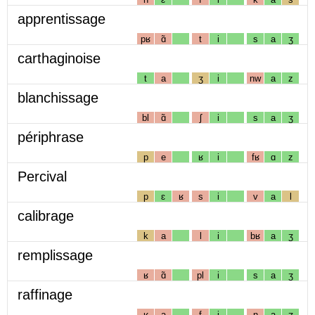
apprentissage
pʁ
ɑ̃
t
i
s
a
ʒ
carthaginoise
t
a
ʒ
i
nw
a
z
blanchissage
bl
ɑ̃
ʃ
i
s
a
ʒ
périphrase
p
e
ʁ
i
fʁ
ɑ
z
Percival
p
ɛ
ʁ
s
i
v
a
l
calibrage
k
a
l
i
bʁ
a
ʒ
remplissage
ʁ
ɑ̃
pl
i
s
a
ʒ
raffinage
ʁ
a
f
i
n
a
ʒ