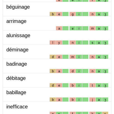
béguinage
b
e
g
i
n
a
ʒ
arrimage
a
ʁ
i
m
a
ʒ
alunissage
l
y
n
i
s
a
ʒ
déminage
d
e
m
i
n
a
ʒ
badinage
b
a
d
i
n
a
ʒ
débitage
d
e
b
i
t
a
ʒ
babillage
b
a
b
i
j
a
ʒ
inefficace
n
ɛ
f
i
k
a
s