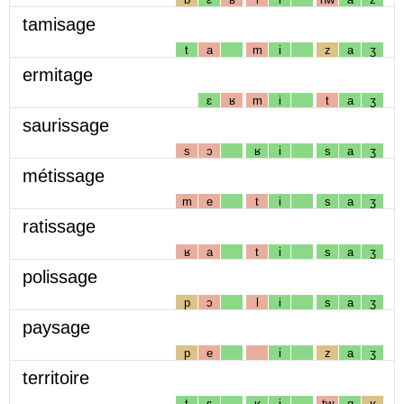
tamisage
t
a
m
i
z
a
ʒ
ermitage
ɛ
ʁ
m
i
t
a
ʒ
saurissage
s
ɔ
ʁ
i
s
a
ʒ
métissage
m
e
t
i
s
a
ʒ
ratissage
ʁ
a
t
i
s
a
ʒ
polissage
p
ɔ
l
i
s
a
ʒ
paysage
p
e
i
z
a
ʒ
territoire
t
ɛ
ʁ
i
tw
ɑ
ʁ