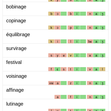
bobinage
b
ɔ
b
i
n
a
ʒ
copinage
k
ɔ
p
i
n
a
ʒ
équilibrage
k
i
l
i
bʁ
a
ʒ
survirage
s
y
ʁ
v
i
ʁ
a
ʒ
festival
f
ɛ
s
t
i
v
a
l
voisinage
vw
a
z
i
n
a
ʒ
affinage
a
f
i
n
a
ʒ
lutinage
l
y
t
i
n
a
ʒ