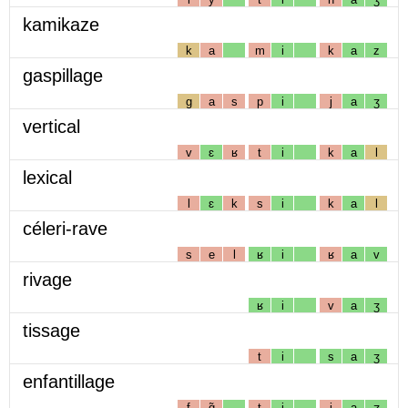
kamikaze
k
a
m
i
k
a
z
gaspillage
g
a
s
p
i
j
a
ʒ
vertical
v
ɛ
ʁ
t
i
k
a
l
lexical
l
ɛ
k
s
i
k
a
l
céleri-rave
s
e
l
ʁ
i
ʁ
a
v
rivage
ʁ
i
v
a
ʒ
tissage
t
i
s
a
ʒ
enfantillage
f
ɑ̃
t
i
j
a
ʒ