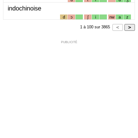
indochinoise
d
ɔ
ʃ
i
nw
a
z
1
à
100
sur
3865
PUBLICITÉ