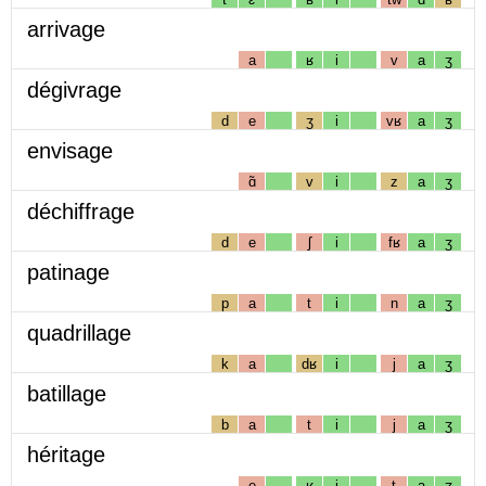
arrivage
a
ʁ
i
v
a
ʒ
dégivrage
d
e
ʒ
i
vʁ
a
ʒ
envisage
ɑ̃
v
i
z
a
ʒ
déchiffrage
d
e
ʃ
i
fʁ
a
ʒ
patinage
p
a
t
i
n
a
ʒ
quadrillage
k
a
dʁ
i
j
a
ʒ
batillage
b
a
t
i
j
a
ʒ
héritage
e
ʁ
i
t
a
ʒ