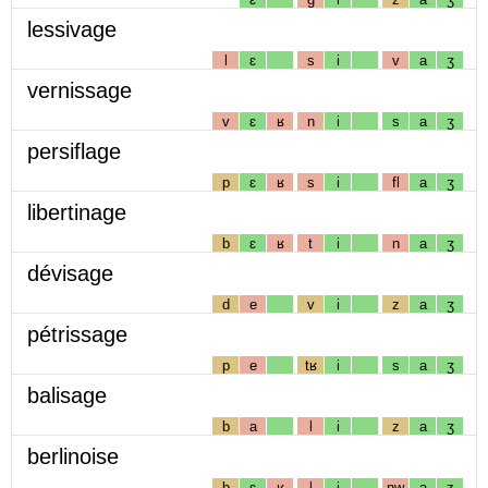
lessivage
l
ɛ
s
i
v
a
ʒ
vernissage
v
ɛ
ʁ
n
i
s
a
ʒ
persiflage
p
ɛ
ʁ
s
i
fl
a
ʒ
libertinage
b
ɛ
ʁ
t
i
n
a
ʒ
dévisage
d
e
v
i
z
a
ʒ
pétrissage
p
e
tʁ
i
s
a
ʒ
balisage
b
a
l
i
z
a
ʒ
berlinoise
b
ɛ
ʁ
l
i
nw
a
z