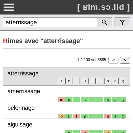
[ ʁim.sɔ.lid ]
R
imes avec "atterrissage"
1
à
100
sur
3865
atterrissage
amerrissage
m
ɛ
ʁ
i
s
a
ʒ
pèlerinage
p
ɛ
l
ʁ
i
n
a
ʒ
aiguisage
ɛ
g
i
z
a
ʒ