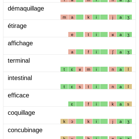
démaquillage
m
a
k
i
j
a
ʒ
étirage
e
t
i
ʁ
a
ʒ
affichage
a
f
i
ʃ
a
ʒ
terminal
t
ɛ
ʁ
m
i
n
a
l
intestinal
t
ɛ
s
t
i
n
a
l
efficace
ɛ
f
i
k
a
s
coquillage
k
ɔ
k
i
j
a
ʒ
concubinage
k
y
b
i
n
a
ʒ