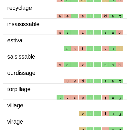
recyclage
ʁ
ə
s
i
kl
a
ʒ
insaisissable
s
ɛ
z
i
s
a
bl
estival
ɛ
s
t
i
v
a
l
saisissable
s
ɛ
z
i
s
a
bl
ourdissage
u
ʁ
d
i
s
a
ʒ
torpillage
t
ɔ
ʁ
p
i
j
a
ʒ
village
v
i
l
a
ʒ
virage
v
i
ʁ
a
ʒ