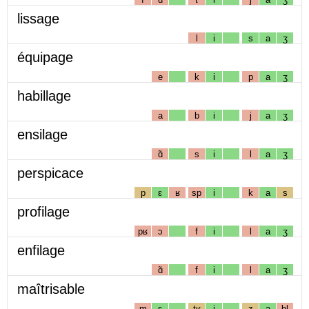
lissage
l
i
s
a
ʒ
équipage
e
k
i
p
a
ʒ
habillage
a
b
i
j
a
ʒ
ensilage
ɑ̃
s
i
l
a
ʒ
perspicace
p
ɛ
ʁ
sp
i
k
a
s
profilage
pʁ
ɔ
f
i
l
a
ʒ
enfilage
ɑ̃
f
i
l
a
ʒ
maîtrisable
m
ɛ
tʁ
i
z
a
bl