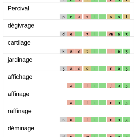
Percival
p
ɛ
ʁ
s
i
v
a
l
dégivrage
d
e
ʒ
i
vʁ
a
ʒ
cartilage
k
a
ʁ
t
i
l
a
ʒ
jardinage
ʒ
a
ʁ
d
i
n
a
ʒ
affichage
a
f
i
ʃ
a
ʒ
affinage
a
f
i
n
a
ʒ
raffinage
ʁ
a
f
i
n
a
ʒ
déminage
d
e
m
i
n
a
ʒ