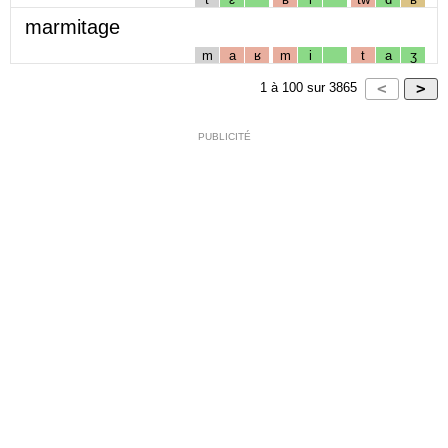
marmitage
m
a
ʁ
m
i
t
a
ʒ
1
à
100
sur
3865
PUBLICITÉ