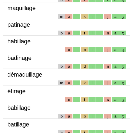
maquillage
m
a
k
i
j
a
ʒ
patinage
p
a
t
i
n
a
ʒ
habillage
a
b
i
j
a
ʒ
badinage
b
a
d
i
n
a
ʒ
démaquillage
m
a
k
i
j
a
ʒ
étirage
e
t
i
ʁ
a
ʒ
babillage
b
a
b
i
j
a
ʒ
batillage
b
a
t
i
j
a
ʒ