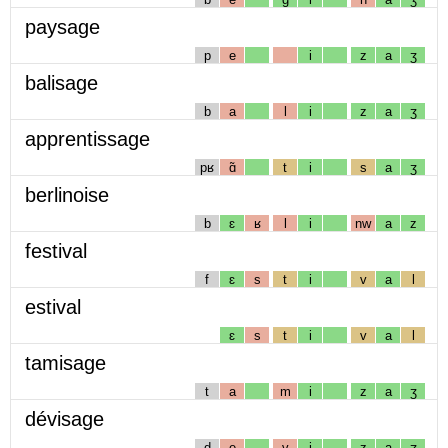
paysage
p
e
i
z
a
ʒ
balisage
b
a
l
i
z
a
ʒ
apprentissage
pʁ
ɑ̃
t
i
s
a
ʒ
berlinoise
b
ɛ
ʁ
l
i
nw
a
z
festival
f
ɛ
s
t
i
v
a
l
estival
ɛ
s
t
i
v
a
l
tamisage
t
a
m
i
z
a
ʒ
dévisage
d
e
v
i
z
a
ʒ