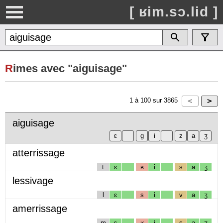
[ ʁim.sɔ.lid ]
R
imes avec "aiguisage"
1
à
100
sur
3865
aiguisage
atterrissage
t
ɛ
ʁ
i
s
a
ʒ
lessivage
l
ɛ
s
i
v
a
ʒ
amerrissage
m
ɛ
ʁ
i
s
a
ʒ