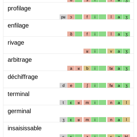
profilage
pʁ
ɔ
f
i
l
a
ʒ
enfilage
ɑ̃
f
i
l
a
ʒ
rivage
ʁ
i
v
a
ʒ
arbitrage
a
ʁ
b
i
tʁ
a
ʒ
déchiffrage
d
e
ʃ
i
fʁ
a
ʒ
terminal
t
ɛ
ʁ
m
i
n
a
l
germinal
ʒ
ɛ
ʁ
m
i
n
a
l
insaisissable
s
ɛ
z
i
s
a
bl