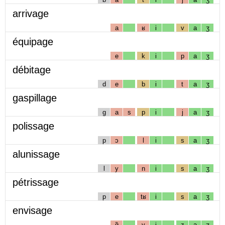
arrivage
a
ʁ
i
v
a
ʒ
équipage
e
k
i
p
a
ʒ
débitage
d
e
b
i
t
a
ʒ
gaspillage
g
a
s
p
i
j
a
ʒ
polissage
p
ɔ
l
i
s
a
ʒ
alunissage
l
y
n
i
s
a
ʒ
pétrissage
p
e
tʁ
i
s
a
ʒ
envisage
ɑ̃
v
i
z
a
ʒ