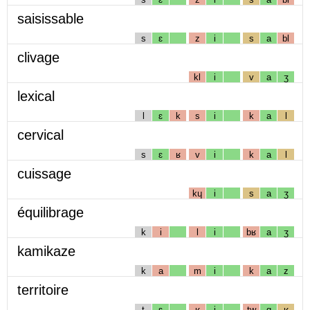
saisissable
s
ɛ
z
i
s
a
bl
clivage
kl
i
v
a
ʒ
lexical
l
ɛ
k
s
i
k
a
l
cervical
s
ɛ
ʁ
v
i
k
a
l
cuissage
kɥ
i
s
a
ʒ
équilibrage
k
i
l
i
bʁ
a
ʒ
kamikaze
k
a
m
i
k
a
z
territoire
t
ɛ
ʁ
i
tw
ɑ
ʁ