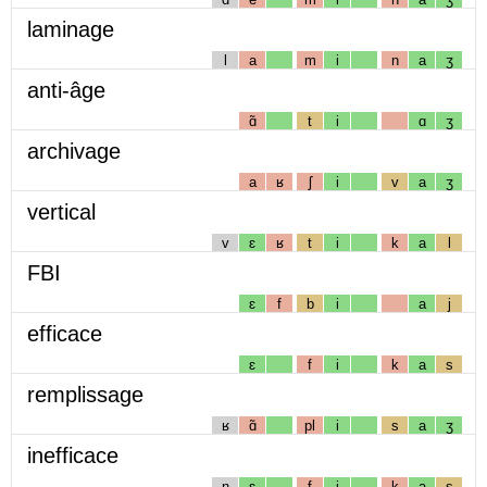
laminage
l
a
m
i
n
a
ʒ
anti-âge
ɑ̃
t
i
ɑ
ʒ
archivage
a
ʁ
ʃ
i
v
a
ʒ
vertical
v
ɛ
ʁ
t
i
k
a
l
FBI
ɛ
f
b
i
a
j
efficace
ɛ
f
i
k
a
s
remplissage
ʁ
ɑ̃
pl
i
s
a
ʒ
inefficace
n
ɛ
f
i
k
a
s