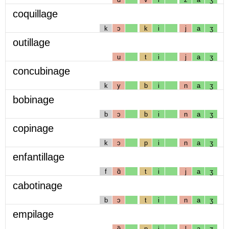
coquillage
k
ɔ
k
i
j
a
ʒ
outillage
u
t
i
j
a
ʒ
concubinage
k
y
b
i
n
a
ʒ
bobinage
b
ɔ
b
i
n
a
ʒ
copinage
k
ɔ
p
i
n
a
ʒ
enfantillage
f
ɑ̃
t
i
j
a
ʒ
cabotinage
b
ɔ
t
i
n
a
ʒ
empilage
ɑ̃
p
i
l
a
ʒ