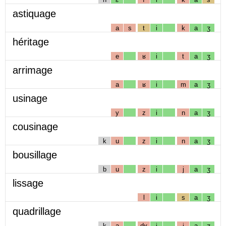
astiquage
a
s
t
i
k
a
ʒ
héritage
e
ʁ
i
t
a
ʒ
arrimage
a
ʁ
i
m
a
ʒ
usinage
y
z
i
n
a
ʒ
cousinage
k
u
z
i
n
a
ʒ
bousillage
b
u
z
i
j
a
ʒ
lissage
l
i
s
a
ʒ
quadrillage
k
a
dʁ
i
j
a
ʒ