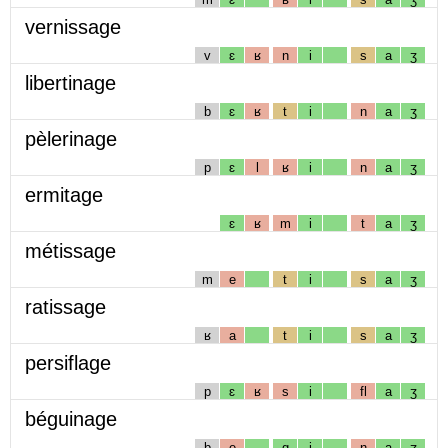
vernissage
v
ɛ
ʁ
n
i
s
a
ʒ
libertinage
b
ɛ
ʁ
t
i
n
a
ʒ
pèlerinage
p
ɛ
l
ʁ
i
n
a
ʒ
ermitage
ɛ
ʁ
m
i
t
a
ʒ
métissage
m
e
t
i
s
a
ʒ
ratissage
ʁ
a
t
i
s
a
ʒ
persiflage
p
ɛ
ʁ
s
i
fl
a
ʒ
béguinage
b
e
g
i
n
a
ʒ