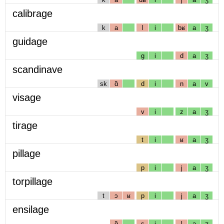
calibrage
k
a
l
i
bʁ
a
ʒ
guidage
g
i
d
a
ʒ
scandinave
sk
ɑ̃
d
i
n
a
v
visage
v
i
z
a
ʒ
tirage
t
i
ʁ
a
ʒ
pillage
p
i
j
a
ʒ
torpillage
t
ɔ
ʁ
p
i
j
a
ʒ
ensilage
ɑ̃
s
i
l
a
ʒ