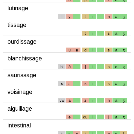
lutinage
l
y
t
i
n
a
ʒ
tissage
t
i
s
a
ʒ
ourdissage
u
ʁ
d
i
s
a
ʒ
blanchissage
bl
ɑ̃
ʃ
i
s
a
ʒ
saurissage
s
ɔ
ʁ
i
s
a
ʒ
voisinage
vw
a
z
i
n
a
ʒ
aiguillage
e
gɥ
i
j
a
ʒ
intestinal
t
ɛ
s
t
i
n
a
l