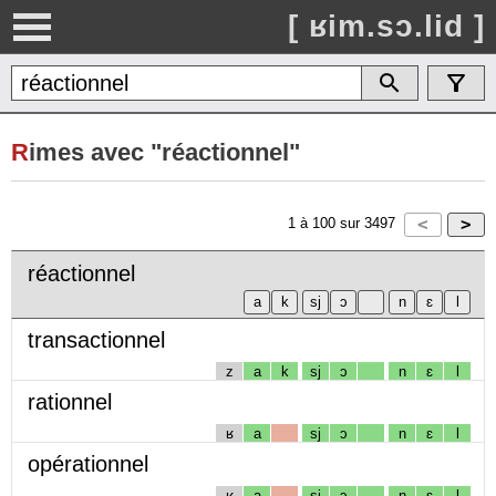
[ ʁim.sɔ.lid ]
R
imes avec "réactionnel"
1
à
100
sur
3497
réactionnel
transactionnel
z
a
k
sj
ɔ
n
ɛ
l
rationnel
ʁ
a
sj
ɔ
n
ɛ
l
opérationnel
ʁ
a
sj
ɔ
n
ɛ
l