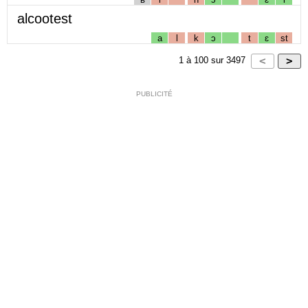
alcootest
a
l
k
ɔ
t
ɛ
st
1
à
100
sur
3497
PUBLICITÉ