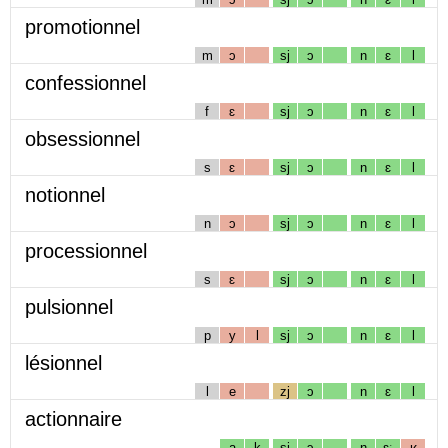
promotionnel
m
ɔ
sj
ɔ
n
ɛ
l
confessionnel
f
ɛ
sj
ɔ
n
ɛ
l
obsessionnel
s
ɛ
sj
ɔ
n
ɛ
l
notionnel
n
ɔ
sj
ɔ
n
ɛ
l
processionnel
s
ɛ
sj
ɔ
n
ɛ
l
pulsionnel
p
y
l
sj
ɔ
n
ɛ
l
lésionnel
l
e
zj
ɔ
n
ɛ
l
actionnaire
a
k
sj
ɔ
n
ɛː
ʁ