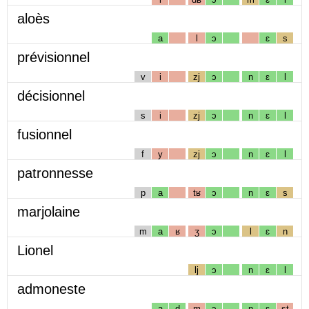
aloès
a
l
ɔ
ɛ
s
prévisionnel
v
i
zj
ɔ
n
ɛ
l
décisionnel
s
i
zj
ɔ
n
ɛ
l
fusionnel
f
y
zj
ɔ
n
ɛ
l
patronnesse
p
a
tʁ
ɔ
n
ɛ
s
marjolaine
m
a
ʁ
ʒ
ɔ
l
ɛ
n
Lionel
lj
ɔ
n
ɛ
l
admoneste
a
d
m
ɔ
n
ɛ
st