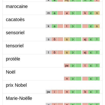
marocaine
m
a
ʁ
ɔ
k
ɛ
n
cacatoès
k
a
t
ɔ
ɛ
s
sensoriel
s
ɑ̃
s
ɔ
ʁj
ɛ
l
tensoriel
t
ɑ̃
s
ɔ
ʁj
ɛ
l
protèle
pʁ
ɔ
t
ɛ
l
Noël
n
ɔ
ɛ
l
prix Nobel
pʁ
i
n
ɔ
b
ɛ
l
Marie-Noëlle
ʁ
i
n
ɔ
ɛ
l