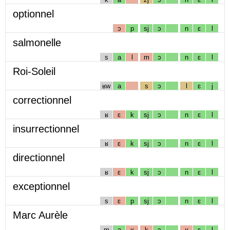
optionnel
ɔ
p
sj
ɔ
n
ɛ
l
salmonelle
s
a
l
m
ɔ
n
ɛ
l
Roi-Soleil
ʁw
a
s
ɔ
l
ɛ
j
correctionnel
ʁ
ɛ
k
sj
ɔ
n
ɛ
l
insurrectionnel
ʁ
ɛ
k
sj
ɔ
n
ɛ
l
directionnel
ʁ
ɛ
k
sj
ɔ
n
ɛ
l
exceptionnel
s
ɛ
p
sj
ɔ
n
ɛ
l
Marc Aurèle
m
a
ʁ
k
ɔ
ʁ
ɛ
l