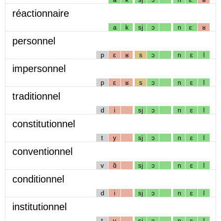
réactionnaire
a
k
sj
ɔ
n
ɛː
ʁ
personnel
p
ɛ
ʁ
s
ɔ
n
ɛ
l
impersonnel
p
ɛ
ʁ
s
ɔ
n
ɛ
l
traditionnel
d
i
sj
ɔ
n
ɛ
l
constitutionnel
t
y
sj
ɔ
n
ɛ
l
conventionnel
v
ɑ̃
sj
ɔ
n
ɛ
l
conditionnel
d
i
sj
ɔ
n
ɛ
l
institutionnel
t
y
sj
ɔ
n
ɛ
l