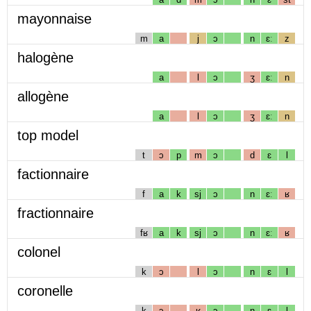
mayonnaise
m
a
j
ɔ
n
ɛː
z
halogène
a
l
ɔ
ʒ
ɛː
n
allogène
a
l
ɔ
ʒ
ɛː
n
top model
t
ɔ
p
m
ɔ
d
ɛ
l
factionnaire
f
a
k
sj
ɔ
n
ɛː
ʁ
fractionnaire
fʁ
a
k
sj
ɔ
n
ɛː
ʁ
colonel
k
ɔ
l
ɔ
n
ɛ
l
coronelle
k
ɔ
ʁ
ɔ
n
ɛ
l