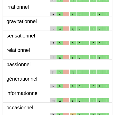
irrationnel
ʁ
a
sj
ɔ
n
ɛ
l
gravitationnel
t
a
sj
ɔ
n
ɛ
l
sensationnel
s
a
sj
ɔ
n
ɛ
l
relationnel
l
a
sj
ɔ
n
ɛ
l
passionnel
p
a
sj
ɔ
n
ɛ
l
générationnel
ʁ
a
sj
ɔ
n
ɛ
l
informationnel
m
a
sj
ɔ
n
ɛ
l
occasionnel
k
a
zj
ɔ
n
ɛ
l