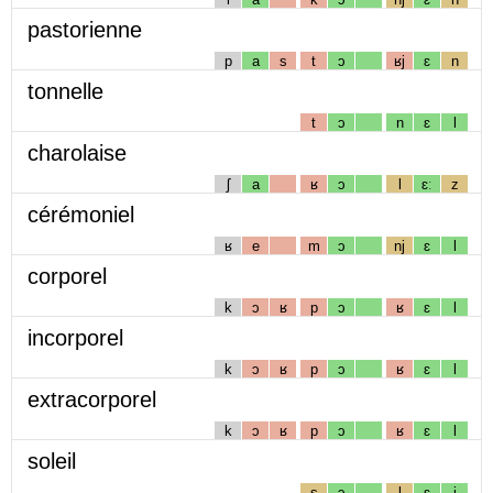
pastorienne
p
a
s
t
ɔ
ʁj
ɛ
n
tonnelle
t
ɔ
n
ɛ
l
charolaise
ʃ
a
ʁ
ɔ
l
ɛː
z
cérémoniel
ʁ
e
m
ɔ
nj
ɛ
l
corporel
k
ɔ
ʁ
p
ɔ
ʁ
ɛ
l
incorporel
k
ɔ
ʁ
p
ɔ
ʁ
ɛ
l
extracorporel
k
ɔ
ʁ
p
ɔ
ʁ
ɛ
l
soleil
s
ɔ
l
ɛ
j