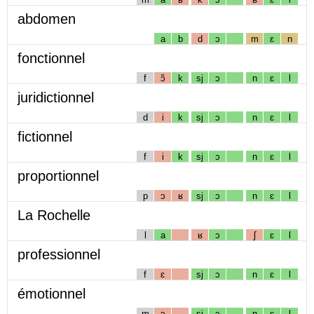
abdomen
a
b
d
ɔ
m
ɛ
n
fonctionnel
f
ɔ̃
k
sj
ɔ
n
ɛ
l
juridictionnel
d
i
k
sj
ɔ
n
ɛ
l
fictionnel
f
i
k
sj
ɔ
n
ɛ
l
proportionnel
p
ɔ
ʁ
sj
ɔ
n
ɛ
l
La Rochelle
l
a
ʁ
ɔ
ʃ
ɛ
l
professionnel
f
ɛ
sj
ɔ
n
ɛ
l
émotionnel
m
ɔ
sj
ɔ
n
ɛ
l