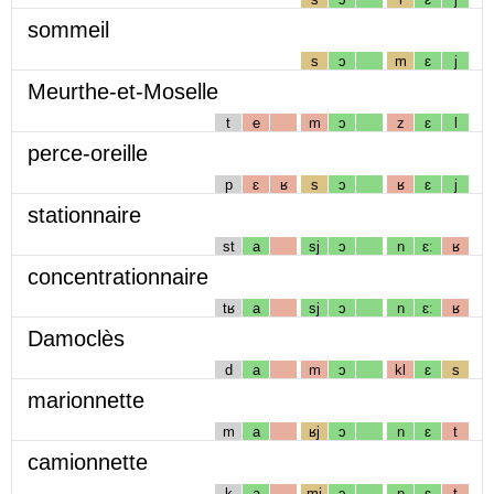
sommeil
s
ɔ
m
ɛ
j
Meurthe-et-Moselle
t
e
m
ɔ
z
ɛ
l
perce-oreille
p
ɛ
ʁ
s
ɔ
ʁ
ɛ
j
stationnaire
st
a
sj
ɔ
n
ɛː
ʁ
concentrationnaire
tʁ
a
sj
ɔ
n
ɛː
ʁ
Damoclès
d
a
m
ɔ
kl
ɛ
s
marionnette
m
a
ʁj
ɔ
n
ɛ
t
camionnette
k
a
mj
ɔ
n
ɛ
t