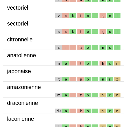
vectoriel
v
ɛ
k
t
ɔ
ʁj
ɛ
l
sectoriel
s
ɛ
k
t
ɔ
ʁj
ɛ
l
citronnelle
s
i
tʁ
ɔ
n
ɛ
l
anatolienne
n
a
t
ɔ
lj
ɛ
n
japonaise
ʒ
a
p
ɔ
n
ɛː
z
amazonienne
m
a
z
ɔ
nj
ɛ
n
draconienne
dʁ
a
k
ɔ
nj
ɛ
n
laconienne
l
a
k
ɔ
nj
ɛ
n