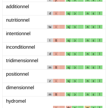
additionnel
d
i
sj
ɔ
n
ɛ
l
nutritionnel
tʁ
i
sj
ɔ
n
ɛ
l
intentionnel
t
ɑ̃
sj
ɔ
n
ɛ
l
inconditionnel
d
i
sj
ɔ
n
ɛ
l
tridimensionnel
m
ɑ̃
sj
ɔ
n
ɛ
l
positionnel
z
i
sj
ɔ
n
ɛ
l
dimensionnel
m
ɑ̃
sj
ɔ
n
ɛ
l
hydromel
i
dʁ
ɔ
m
ɛ
l