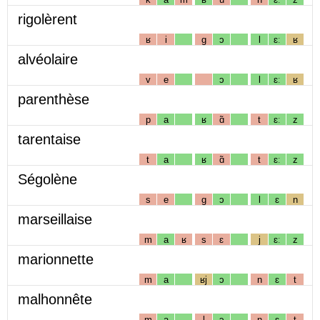
rigolèrent
ʁ
i
g
ɔ
l
ɛː
ʁ
alvéolaire
v
e
ɔ
l
ɛː
ʁ
parenthèse
p
a
ʁ
ɑ̃
t
ɛː
z
tarentaise
t
a
ʁ
ɑ̃
t
ɛː
z
Ségolène
s
e
g
ɔ
l
ɛ
n
marseillaise
m
a
ʁ
s
ɛ
j
ɛː
z
marionnette
m
a
ʁj
ɔ
n
ɛ
t
malhonnête
m
a
l
ɔ
n
ɛ
t