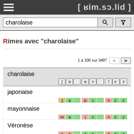
[ ʁim.sɔ.lid ]
R
imes avec "charolaise"
1
à
100
sur
3497
charolaise
japonaise
ʒ
a
p
ɔ
n
ɛː
z
mayonnaise
m
a
j
ɔ
n
ɛː
z
Véronèse
v
e
ʁ
ɔ
n
ɛː
z