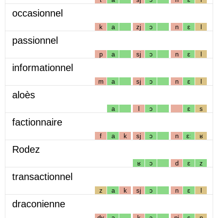
occasionnel
k
a
zj
ɔ
n
ɛ
l
passionnel
p
a
sj
ɔ
n
ɛ
l
informationnel
m
a
sj
ɔ
n
ɛ
l
aloès
a
l
ɔ
ɛ
s
factionnaire
f
a
k
sj
ɔ
n
ɛː
ʁ
Rodez
ʁ
ɔ
d
ɛ
z
transactionnel
z
a
k
sj
ɔ
n
ɛ
l
draconienne
dʁ
a
k
ɔ
nj
ɛ
n