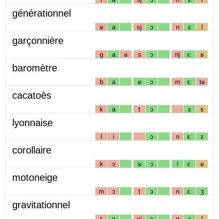
générationnel
ʁ
a
sj
ɔ
n
ɛ
l
garçonnière
g
a
ʁ
s
ɔ
nj
ɛː
ʁ
baromètre
b
a
ʁ
ɔ
m
ɛː
tʁ
cacatoès
k
a
t
ɔ
ɛ
s
lyonnaise
l
i
ɔ
n
ɛː
z
corollaire
k
ɔ
ʁ
ɔ
l
ɛː
ʁ
motoneige
m
ɔ
t
ɔ
n
ɛː
ʒ
gravitationnel
t
a
sj
ɔ
n
ɛ
l