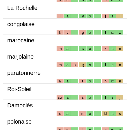
La Rochelle
l
a
ʁ
ɔ
ʃ
ɛ
l
congolaise
k
ɔ̃
g
ɔ
l
ɛː
z
marocaine
m
a
ʁ
ɔ
k
ɛ
n
marjolaine
m
a
ʁ
ʒ
ɔ
l
ɛ
n
paratonnerre
ʁ
a
t
ɔ
n
ɛː
ʁ
Roi-Soleil
ʁw
a
s
ɔ
l
ɛ
j
Damoclès
d
a
m
ɔ
kl
ɛ
s
polonaise
p
ɔ
l
ɔ
n
ɛː
z