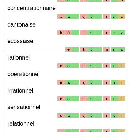
concentrationnaire
tʁ
a
sj
ɔ
n
ɛː
ʁ
cantonaise
k
ɑ̃
t
ɔ
n
ɛː
z
écossaise
e
k
ɔ
s
ɛː
z
rationnel
ʁ
a
sj
ɔ
n
ɛ
l
opérationnel
ʁ
a
sj
ɔ
n
ɛ
l
irrationnel
ʁ
a
sj
ɔ
n
ɛ
l
sensationnel
s
a
sj
ɔ
n
ɛ
l
relationnel
l
a
sj
ɔ
n
ɛ
l