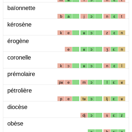
baïonnette
b
a
j
ɔ
n
ɛ
t
kérosène
k
e
ʁ
ɔ
z
ɛ
n
érogène
e
ʁ
ɔ
ʒ
ɛː
n
coronelle
k
ɔ
ʁ
ɔ
n
ɛ
l
prémolaire
pʁ
e
m
ɔ
l
ɛː
ʁ
pétrolière
p
e
tʁ
ɔ
lj
ɛː
ʁ
diocèse
dj
ɔ
s
ɛː
z
obèse
ɔ
b
ɛː
z