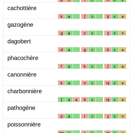
cachottière
k
a
ʃ
ɔ
tj
ɛː
ʁ
gazogène
g
a
z
ɔ
ʒ
ɛː
n
dagobert
d
a
g
ɔ
b
ɛː
ʁ
phacochère
f
a
k
ɔ
ʃ
ɛː
ʁ
canonnière
k
a
n
ɔ
nj
ɛː
ʁ
charbonnière
ʃ
a
ʁ
b
ɔ
nj
ɛː
ʁ
pathogène
p
a
t
ɔ
ʒ
ɛː
n
poissonnière
pw
a
s
ɔ
nj
ɛː
ʁ