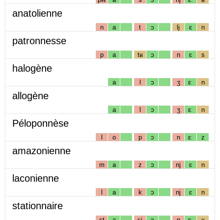
anatolienne
n
a
t
ɔ
lj
ɛ
n
patronnesse
p
a
tʁ
ɔ
n
ɛ
s
halogène
a
l
ɔ
ʒ
ɛː
n
allogène
a
l
ɔ
ʒ
ɛː
n
Péloponnèse
l
o
p
ɔ
n
ɛː
z
amazonienne
m
a
z
ɔ
nj
ɛ
n
laconienne
l
a
k
ɔ
nj
ɛ
n
stationnaire
st
a
sj
ɔ
n
ɛː
ʁ