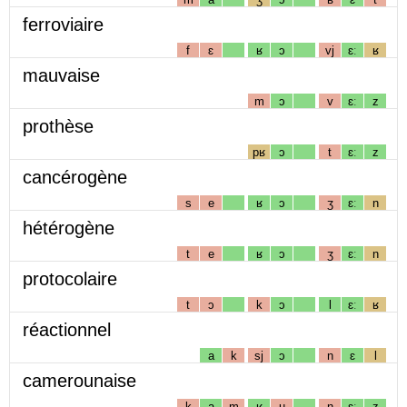
ferroviaire
f
ɛ
ʁ
ɔ
vj
ɛː
ʁ
mauvaise
m
ɔ
v
ɛː
z
prothèse
pʁ
ɔ
t
ɛː
z
cancérogène
s
e
ʁ
ɔ
ʒ
ɛː
n
hétérogène
t
e
ʁ
ɔ
ʒ
ɛː
n
protocolaire
t
ɔ
k
ɔ
l
ɛː
ʁ
réactionnel
a
k
sj
ɔ
n
ɛ
l
camerounaise
k
a
m
ʁ
u
n
ɛː
z