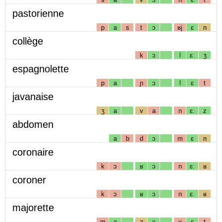
pastorienne
p
a
s
t
ɔ
ʁj
ɛ
n
collège
k
ɔ
l
ɛː
ʒ
espagnolette
p
a
ɲ
ɔ
l
ɛ
t
javanaise
ʒ
a
v
a
n
ɛː
z
abdomen
a
b
d
ɔ
m
ɛ
n
coronaire
k
ɔ
ʁ
ɔ
n
ɛː
ʁ
coroner
k
ɔ
ʁ
ɔ
n
ɛː
ʁ
majorette
m
a
ʒ
ɔ
ʁ
ɛ
t