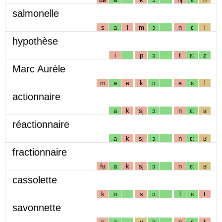
salmonelle
s
a
l
m
ɔ
n
ɛ
l
hypothèse
i
p
ɔ
t
ɛː
z
Marc Aurèle
m
a
ʁ
k
ɔ
ʁ
ɛ
l
actionnaire
a
k
sj
ɔ
n
ɛː
ʁ
réactionnaire
a
k
sj
ɔ
n
ɛː
ʁ
fractionnaire
fʁ
a
k
sj
ɔ
n
ɛː
ʁ
cassolette
k
ɑ
s
ɔ
l
ɛ
t
savonnette
s
a
v
ɔ
n
ɛ
t