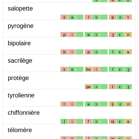
salopette
s
a
l
ɔ
p
ɛ
t
pyrogène
p
i
ʁ
ɔ
ʒ
ɛː
n
bipolaire
b
i
p
ɔ
l
ɛː
ʁ
sacrilège
s
a
kʁ
i
l
ɛː
ʒ
protège
pʁ
ɔ
t
ɛː
ʒ
tyrolienne
t
i
ʁ
ɔ
lj
ɛ
n
chiffonnière
ʃ
i
f
ɔ
nj
ɛː
ʁ
télomère
t
e
l
ɔ
m
ɛː
ʁ