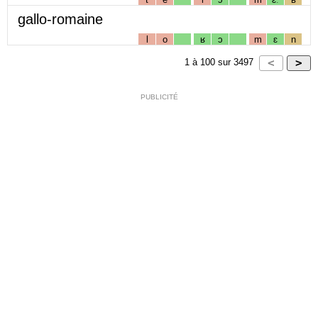
gallo-romaine
l
o
ʁ
ɔ
m
ɛ
n
1
à
100
sur
3497
PUBLICITÉ