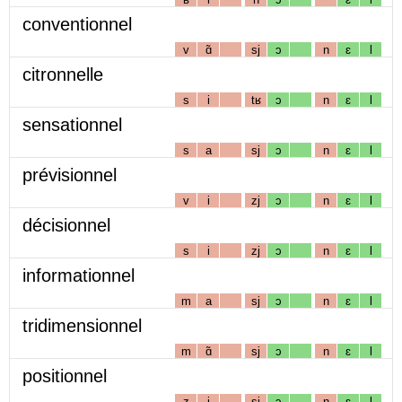
conventionnel
v
ɑ̃
sj
ɔ
n
ɛ
l
citronnelle
s
i
tʁ
ɔ
n
ɛ
l
sensationnel
s
a
sj
ɔ
n
ɛ
l
prévisionnel
v
i
zj
ɔ
n
ɛ
l
décisionnel
s
i
zj
ɔ
n
ɛ
l
informationnel
m
a
sj
ɔ
n
ɛ
l
tridimensionnel
m
ɑ̃
sj
ɔ
n
ɛ
l
positionnel
z
i
sj
ɔ
n
ɛ
l