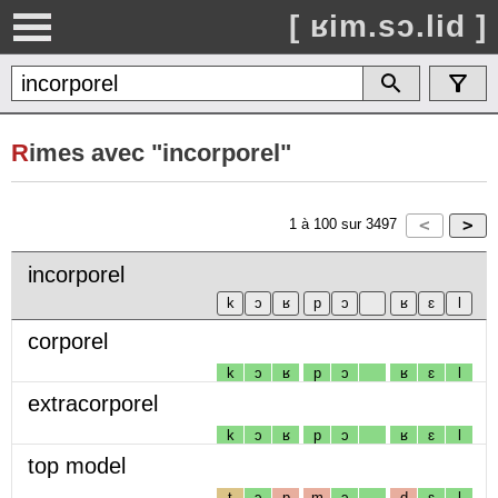
[ ʁim.sɔ.lid ]
R
imes avec "incorporel"
1
à
100
sur
3497
incorporel
corporel
k
ɔ
ʁ
p
ɔ
ʁ
ɛ
l
extracorporel
k
ɔ
ʁ
p
ɔ
ʁ
ɛ
l
top model
t
ɔ
p
m
ɔ
d
ɛ
l