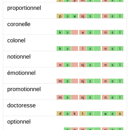
proportionnel
p
ɔ
ʁ
sj
ɔ
n
ɛ
l
coronelle
k
ɔ
ʁ
ɔ
n
ɛ
l
colonel
k
ɔ
l
ɔ
n
ɛ
l
notionnel
n
ɔ
sj
ɔ
n
ɛ
l
émotionnel
m
ɔ
sj
ɔ
n
ɛ
l
promotionnel
m
ɔ
sj
ɔ
n
ɛ
l
doctoresse
d
ɔ
k
t
ɔ
ʁ
ɛ
s
optionnel
ɔ
p
sj
ɔ
n
ɛ
l