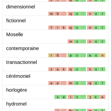
dimensionnel
m
ɑ̃
sj
ɔ
n
ɛ
l
fictionnel
f
i
k
sj
ɔ
n
ɛ
l
Moselle
m
ɔ
z
ɛ
l
contemporaine
t
ɑ̃
p
ɔ
ʁ
ɛ
n
transactionnel
z
a
k
sj
ɔ
n
ɛ
l
cérémoniel
ʁ
e
m
ɔ
nj
ɛ
l
horlogère
ɔ
ʁ
l
ɔ
ʒ
ɛː
ʁ
hydromel
i
dʁ
ɔ
m
ɛ
l