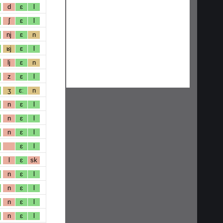
d
ɛ
l
ʃ
ɛ
l
nj
ɛ
n
ʁj
ɛ
l
lj
ɛ
n
z
ɛ
l
ʒ
ɛː
n
n
ɛ
l
n
ɛ
l
n
ɛ
l
ɛ
l
l
ɛ
sk
n
ɛ
l
n
ɛ
l
n
ɛ
l
n
ɛ
l