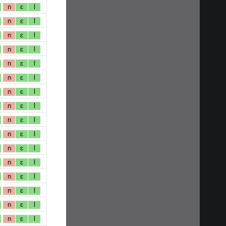
n
ɛ
l
n
ɛ
l
n
ɛ
l
n
ɛ
l
n
ɛ
l
n
ɛ
l
n
ɛ
l
n
ɛ
l
n
ɛ
l
n
ɛ
l
n
ɛ
l
n
ɛ
l
n
ɛ
l
n
ɛ
l
n
ɛ
l
n
ɛ
l