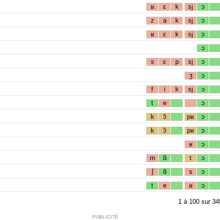
ʁ
ɛ
k
sj
ɔ
z
a
k
sj
ɔ
ʁ
ɛ
k
sj
ɔ
ɔ
s
ɛ
p
sj
ɔ
ʒ
ɔ
f
i
k
sj
ɔ
t
e
ɔ
k
ɔ̃
pʁ
ɔ
k
ɔ̃
pʁ
ɔ
ʁ
ɔ
m
ɑ̃
t
ɔ
ʃ
ɑ̃
s
ɔ
t
e
ʁ
ɔ
1
à
100
sur
34
PUBLICITÉ