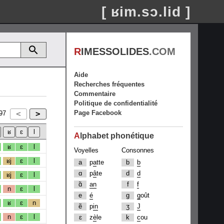
[ ʁim.sɔ.lid ]
R
IMESSOLIDES
.COM
Aide
Recherches fréquentes
Commentaire
Politique de confidentialité
Page Facebook
97
A
lphabet phonétique
ʁ
ɛ
l
Voyelles
Consonnes
ʁj
ɛ
l
a
p
a
tte
b
b
ɑ
p
â
te
d
d
ʁj
ɛ
l
ɑ̃
an
f
f
n
ɛ
l
e
é
g
g
oût
ʁ
ɛ
n
ẽ
p
in
ʒ
J
n
ɛ
l
ɛ
z
è
le
k
c
ou