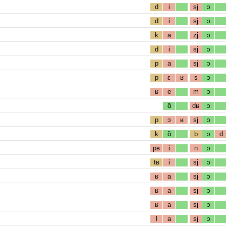
d
i
sj
ɔ
d
i
sj
ɔ
k
a
zj
ɔ
d
i
sj
ɔ
p
a
sj
ɔ
p
ɛ
ʁ
s
ɔ
ʁ
e
m
ɔ
ɑ̃
dʁ
ɔ
p
ɔ
ʁ
sj
ɔ
k
ɑ̃
b
ɔ
d
pʁ
i
n
ɔ
tʁ
i
sj
ɔ
ʁ
a
sj
ɔ
ʁ
a
sj
ɔ
ʁ
a
sj
ɔ
l
a
sj
ɔ