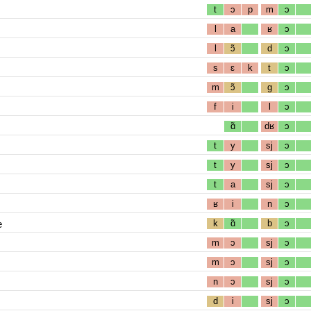
t
ɔ
p
m
ɔ
l
a
ʁ
ɔ
l
ɔ̃
d
ɔ
s
ɛ
k
t
ɔ
m
ɔ̃
g
ɔ
f
i
l
ɔ
ɑ̃
dʁ
ɔ
t
y
sj
ɔ
t
y
sj
ɔ
t
a
sj
ɔ
ʁ
i
n
ɔ
e
k
ɑ̃
b
ɔ
m
ɔ
sj
ɔ
m
ɔ
sj
ɔ
n
ɔ
sj
ɔ
d
i
sj
ɔ