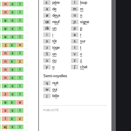
ɛː
p
è
re
l
l
oup
n
ɛ
l
ə
d
e
m
m
n
ɛ
l
ø
d
eu
x
n
n
ʁ
ɛ
l
œ
n
eu
f
ɲ
si
gn
e
œ̃
un
p
p
ʁ
ɛ
l
i
i
ʁ
r
ʁ
ɛ
l
o
t
ô
t
s
s
ur
ʒ
ɛː
n
ɔ
t
o
ge
t
t
n
ɛ
l
ɔ̃
on
v
v
u
ou
z
z
n
ɛː
z
y
u
ʃ
ch
at
n
ɛ
l
Semi-voyelles
n
ɛ
l
ɥ
n
u
it
ʁ
ɛ
l
w
ou
i
z
ɛ
l
j
bi
ll
e
ʁ
ɛː
ʁ
s
ɛ
l
PUBLICITÉ
l
ɛː
z
ʁj
ɛ
l