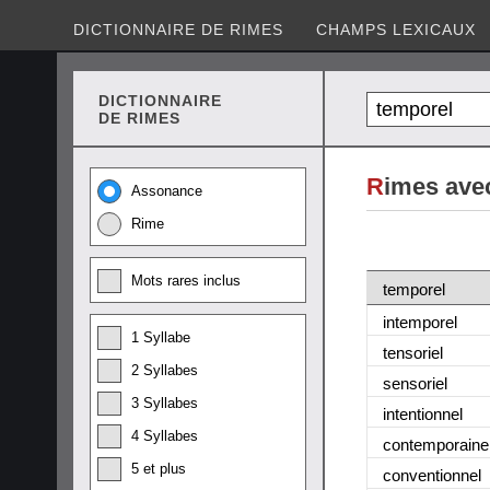
DICTIONNAIRE DE RIMES
CHAMPS LEXICAUX
DICTIONNAIRE
DE RIMES
R
imes ave
Assonance
Rime
Mots rares inclus
temporel
intemporel
1 Syllabe
tensoriel
2 Syllabes
sensoriel
3 Syllabes
intentionnel
4 Syllabes
contemporaine
5 et plus
conventionnel