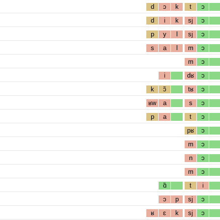
d
ɔ
k
t
ɔ
d
i
k
sj
ɔ
p
y
l
sj
ɔ
s
a
l
m
ɔ
m
ɔ
i
dʁ
ɔ
k
ɔ̃
tʁ
ɔ
ʁw
a
s
ɔ
p
a
t
ɔ
pʁ
ɔ
m
ɔ
n
ɔ
m
ɔ
ɑ̃
t
i
ɔ
p
sj
ɔ
ʁ
ɛ
k
sj
ɔ