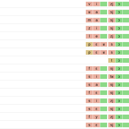
v
i
zj
ɔ
ʁ
a
sj
ɔ
m
a
sj
ɔ
z
i
sj
ɔ
l
e
zj
ɔ
p
ɛ
ʁ
s
ɔ
p
ɛ
ʁ
s
ɔ
t
ɔ
f
ɛ
sj
ɔ
s
i
tʁ
ɔ
s
a
sj
ɔ
f
ɛ
sj
ɔ
s
i
zj
ɔ
s
ɛ
sj
ɔ
f
y
zj
ɔ
s
ɛ
sj
ɔ