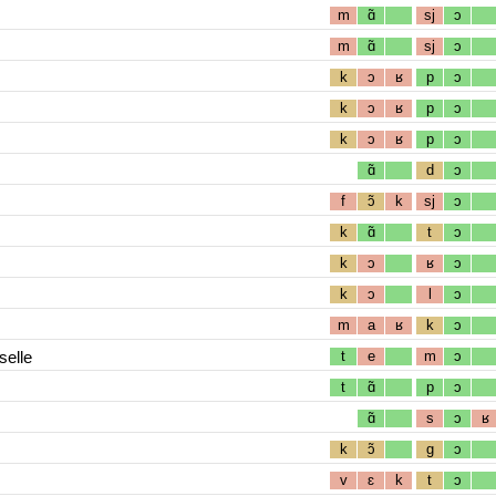
m
ɑ̃
sj
ɔ
m
ɑ̃
sj
ɔ
k
ɔ
ʁ
p
ɔ
k
ɔ
ʁ
p
ɔ
k
ɔ
ʁ
p
ɔ
ɑ̃
d
ɔ
f
ɔ̃
k
sj
ɔ
k
ɑ̃
t
ɔ
k
ɔ
ʁ
ɔ
k
ɔ
l
ɔ
m
a
ʁ
k
ɔ
selle
t
e
m
ɔ
t
ɑ̃
p
ɔ
ɑ̃
s
ɔ
ʁ
k
ɔ̃
g
ɔ
v
ɛ
k
t
ɔ