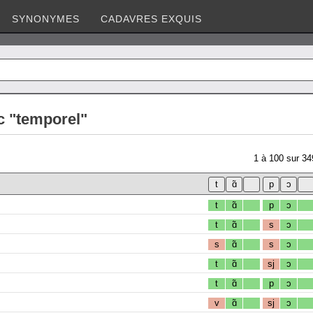
SYNONYMES
CADAVRES EXQUIS
c "temporel"
1
à
100
sur
34
t
ɑ̃
p
ɔ
t
ɑ̃
s
ɔ
s
ɑ̃
s
ɔ
t
ɑ̃
sj
ɔ
t
ɑ̃
p
ɔ
v
ɑ̃
sj
ɔ