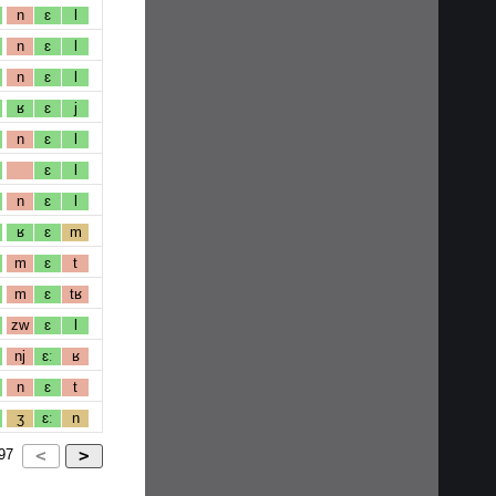
n
ɛ
l
n
ɛ
l
n
ɛ
l
ʁ
ɛ
j
n
ɛ
l
ɛ
l
n
ɛ
l
ʁ
ɛ
m
m
ɛ
t
m
ɛ
tʁ
zw
ɛ
l
nj
ɛː
ʁ
n
ɛ
t
ʒ
ɛː
n
97