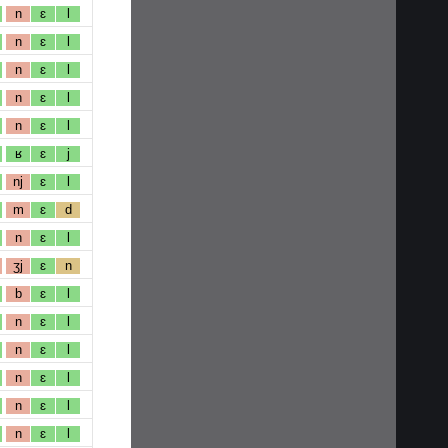
n
ɛ
l
n
ɛ
l
n
ɛ
l
n
ɛ
l
n
ɛ
l
ʁ
ɛ
j
nj
ɛ
l
m
ɛ
d
n
ɛ
l
ʒj
ɛ
n
b
ɛ
l
n
ɛ
l
n
ɛ
l
n
ɛ
l
n
ɛ
l
n
ɛ
l