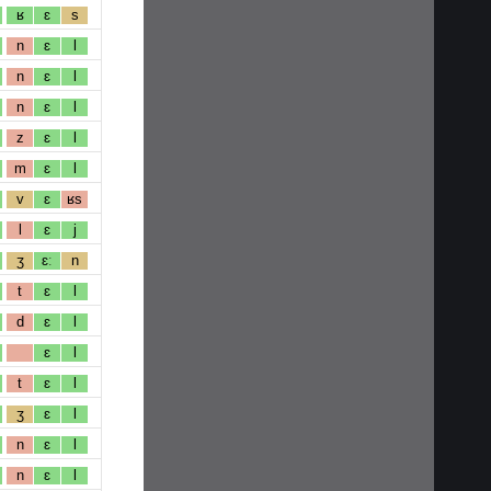
ʁ
ɛ
s
n
ɛ
l
n
ɛ
l
n
ɛ
l
z
ɛ
l
m
ɛ
l
v
ɛ
ʁs
l
ɛ
j
ʒ
ɛː
n
t
ɛ
l
d
ɛ
l
ɛ
l
t
ɛ
l
ʒ
ɛ
l
n
ɛ
l
n
ɛ
l