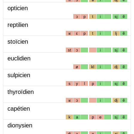
opticien
ɔ
p
t
i
sj
ẽ
reptilien
ʁ
ɛ
p
t
i
lj
ẽ
stoïcien
st
ɔ
i
sj
ẽ
euclidien
ø
kl
i
dj
ẽ
sulpicien
s
y
l
p
i
sj
ẽ
thyroïdien
ʁ
ɔ
i
dj
ẽ
capétien
k
a
p
e
sj
ẽ
dionysien
dj
ɔ
n
i
zj
ẽ