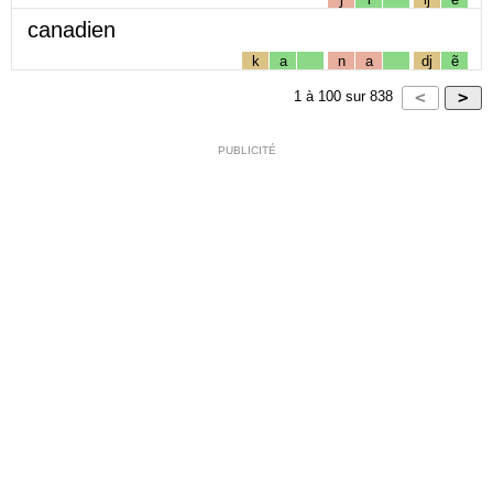
canadien
k
a
n
a
dj
ẽ
1
à
100
sur
838
PUBLICITÉ