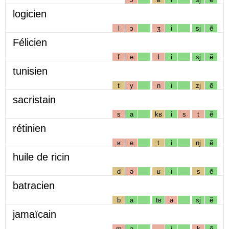
logicien
l
ɔ
ʒ
i
sj
ẽ
Félicien
f
e
l
i
sj
ẽ
tunisien
t
y
n
i
zj
ẽ
sacristain
s
a
kʁ
i
s
t
ẽ
rétinien
ʁ
e
t
i
nj
ẽ
huile de ricin
d
ə
ʁ
i
s
ẽ
batracien
b
a
tʁ
a
sj
ẽ
jamaïcain
m
a
i
k
ẽ