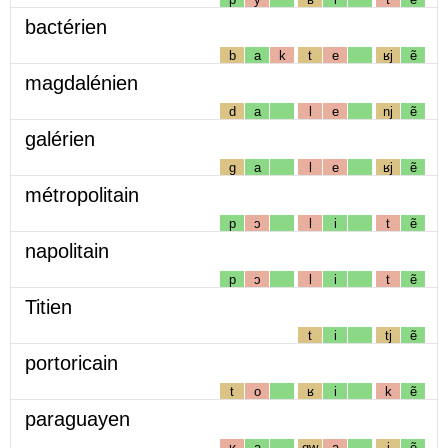
bactérien
b
a
k
t
e
ʁj
ẽ
magdalénien
d
a
l
e
nj
ẽ
galérien
g
a
l
e
ʁj
ẽ
métropolitain
p
ɔ
l
i
t
ẽ
napolitain
p
ɔ
l
i
t
ẽ
Titien
t
i
tj
ẽ
portoricain
t
o
ʁ
i
k
ẽ
paraguayen
ʁ
a
gw
a
j
ẽ