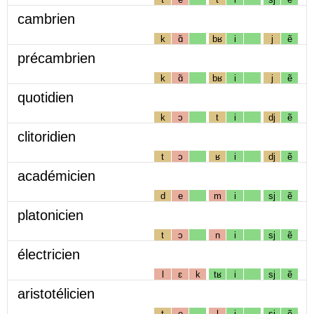
cambrien
k
ɑ̃
bʁ
i
j
ẽ
précambrien
k
ɑ̃
bʁ
i
j
ẽ
quotidien
k
ɔ
t
i
dj
ẽ
clitoridien
t
ɔ
ʁ
i
dj
ẽ
académicien
d
e
m
i
sj
ẽ
platonicien
t
ɔ
n
i
sj
ẽ
électricien
l
ɛ
k
tʁ
i
sj
ẽ
aristotélicien
t
e
l
i
sj
ẽ