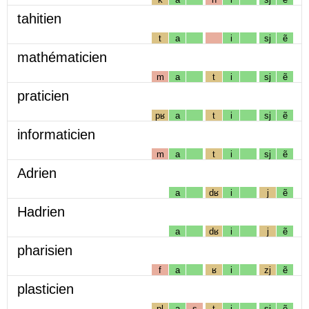
tahitien
t
a
i
sj
ẽ
mathématicien
m
a
t
i
sj
ẽ
praticien
pʁ
a
t
i
sj
ẽ
informaticien
m
a
t
i
sj
ẽ
Adrien
a
dʁ
i
j
ẽ
Hadrien
a
dʁ
i
j
ẽ
pharisien
f
a
ʁ
i
zj
ẽ
plasticien
pl
a
s
t
i
sj
ẽ