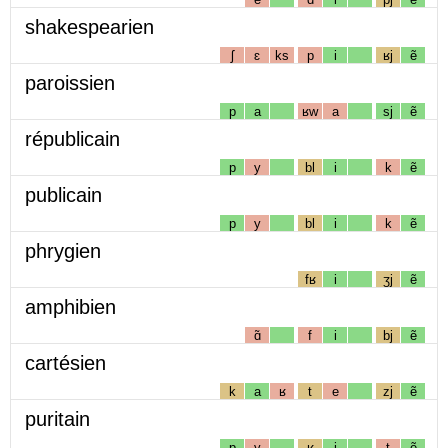
shakespearien
ʃ
ɛ
ks
p
i
ʁj
ẽ
paroissien
p
a
ʁw
a
sj
ẽ
républicain
p
y
bl
i
k
ẽ
publicain
p
y
bl
i
k
ẽ
phrygien
fʁ
i
ʒj
ẽ
amphibien
ɑ̃
f
i
bj
ẽ
cartésien
k
a
ʁ
t
e
zj
ẽ
puritain
p
y
ʁ
i
t
ẽ