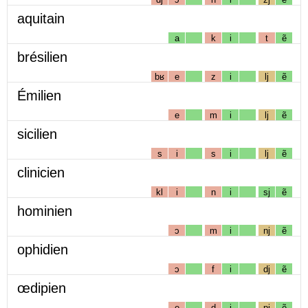
aquitain
a
k
i
t
ẽ
brésilien
bʁ
e
z
i
lj
ẽ
Émilien
e
m
i
lj
ẽ
sicilien
s
i
s
i
lj
ẽ
clinicien
kl
i
n
i
sj
ẽ
hominien
ɔ
m
i
nj
ẽ
ophidien
ɔ
f
i
dj
ẽ
œdipien
e
d
i
pj
ẽ