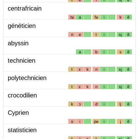
centrafricain
tʁ
a
fʁ
i
k
ẽ
généticien
n
e
t
i
sj
ẽ
abyssin
a
b
i
s
ẽ
technicien
t
ɛ
k
n
i
sj
ẽ
polytechnicien
t
ɛ
k
n
i
sj
ẽ
crocodilien
k
ɔ
d
i
lj
ẽ
Cyprien
s
i
pʁ
i
j
ẽ
statisticien
t
i
s
t
i
sj
ẽ