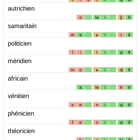
autrichien
o
tʁ
i
ʃj
ẽ
samaritain
m
a
ʁ
i
t
ẽ
politicien
l
i
t
i
sj
ẽ
méridien
m
e
ʁ
i
dj
ẽ
africain
a
fʁ
i
k
ẽ
vénitien
v
e
n
i
sj
ẽ
phénicien
f
e
n
i
sj
ẽ
théoricien
ɔ
ʁ
i
sj
ẽ