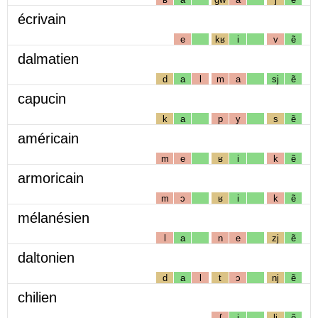
écrivain
e
kʁ
i
v
ẽ
dalmatien
d
a
l
m
a
sj
ẽ
capucin
k
a
p
y
s
ẽ
américain
m
e
ʁ
i
k
ẽ
armoricain
m
ɔ
ʁ
i
k
ẽ
mélanésien
l
a
n
e
zj
ẽ
daltonien
d
a
l
t
ɔ
nj
ẽ
chilien
ʃ
i
lj
ẽ