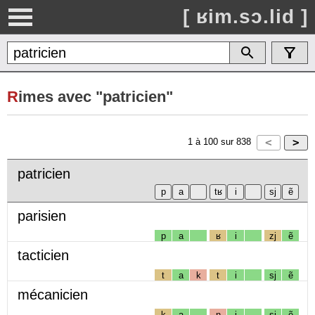
[ ʁim.sɔ.lid ]
R
imes avec "patricien"
1
à
100
sur
838
patricien
parisien
p
a
ʁ
i
zj
ẽ
tacticien
t
a
k
t
i
sj
ẽ
mécanicien
k
a
n
i
sj
ẽ