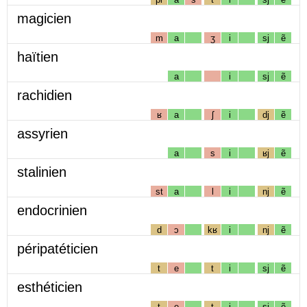
magicien
m
a
ʒ
i
sj
ẽ
haïtien
a
i
sj
ẽ
rachidien
ʁ
a
ʃ
i
dj
ẽ
assyrien
a
s
i
ʁj
ẽ
stalinien
st
a
l
i
nj
ẽ
endocrinien
d
ɔ
kʁ
i
nj
ẽ
péripatéticien
t
e
t
i
sj
ẽ
esthéticien
t
e
t
i
sj
ẽ