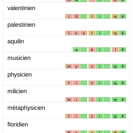
valentinien
l
ɑ̃
t
i
nj
ẽ
palestinien
l
ɛ
s
t
i
nj
ẽ
aquilin
a
k
i
l
ẽ
musicien
m
y
z
i
sj
ẽ
physicien
f
i
z
i
sj
ẽ
milicien
m
i
l
i
sj
ẽ
métaphysicien
f
i
z
i
sj
ẽ
floridien
fl
ɔ
ʁ
i
dj
ẽ