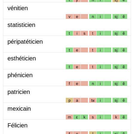
vénitien
v
e
n
i
sj
ẽ
statisticien
t
i
s
t
i
sj
ẽ
péripatéticien
t
e
t
i
sj
ẽ
esthéticien
t
e
t
i
sj
ẽ
phénicien
f
e
n
i
sj
ẽ
patricien
p
a
tʁ
i
sj
ẽ
mexicain
m
ɛ
k
s
i
k
ẽ
Félicien
f
e
l
i
sj
ẽ