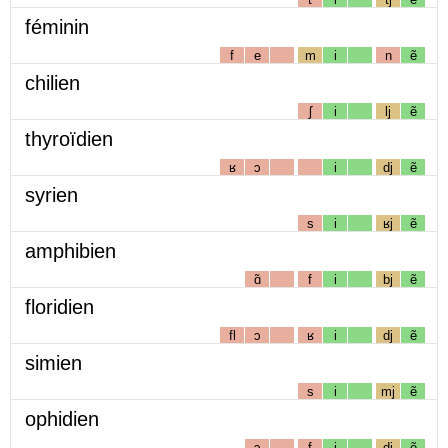
féminin
f
e
m
i
n
ẽ
chilien
ʃ
i
lj
ẽ
thyroïdien
ʁ
ɔ
i
dj
ẽ
syrien
s
i
ʁj
ẽ
amphibien
ɑ̃
f
i
bj
ẽ
floridien
fl
ɔ
ʁ
i
dj
ẽ
simien
s
i
mj
ẽ
ophidien
ɔ
f
i
dj
ẽ