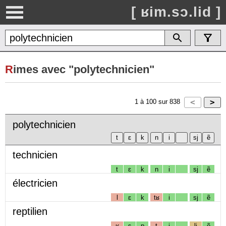
[ ʁim.sɔ.lid ]
R
imes avec "polytechnicien"
1
à
100
sur
838
polytechnicien
technicien
t
ɛ
k
n
i
sj
ẽ
électricien
l
ɛ
k
tʁ
i
sj
ẽ
reptilien
ʁ
ɛ
p
t
i
lj
ẽ