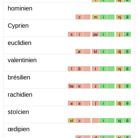
hominien
ɔ
m
i
nj
ẽ
Cyprien
s
i
pʁ
i
j
ẽ
euclidien
ø
kl
i
dj
ẽ
valentinien
l
ɑ̃
t
i
nj
ẽ
brésilien
bʁ
e
z
i
lj
ẽ
rachidien
ʁ
a
ʃ
i
dj
ẽ
stoïcien
st
ɔ
i
sj
ẽ
œdipien
e
d
i
pj
ẽ