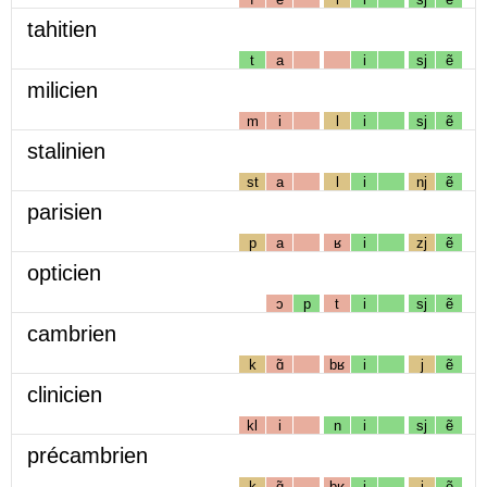
tahitien
t
a
i
sj
ẽ
milicien
m
i
l
i
sj
ẽ
stalinien
st
a
l
i
nj
ẽ
parisien
p
a
ʁ
i
zj
ẽ
opticien
ɔ
p
t
i
sj
ẽ
cambrien
k
ɑ̃
bʁ
i
j
ẽ
clinicien
kl
i
n
i
sj
ẽ
précambrien
k
ɑ̃
bʁ
i
j
ẽ