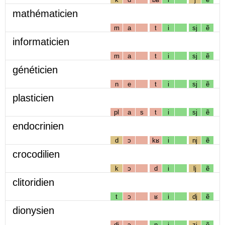
mathématicien
m
a
t
i
sj
ẽ
informaticien
m
a
t
i
sj
ẽ
généticien
n
e
t
i
sj
ẽ
plasticien
pl
a
s
t
i
sj
ẽ
endocrinien
d
ɔ
kʁ
i
nj
ẽ
crocodilien
k
ɔ
d
i
lj
ẽ
clitoridien
t
ɔ
ʁ
i
dj
ẽ
dionysien
dj
ɔ
n
i
zj
ẽ