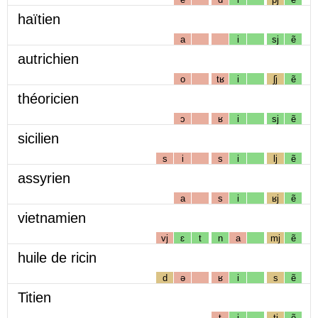
haïtien
a
i
sj
ẽ
autrichien
o
tʁ
i
ʃj
ẽ
théoricien
ɔ
ʁ
i
sj
ẽ
sicilien
s
i
s
i
lj
ẽ
assyrien
a
s
i
ʁj
ẽ
vietnamien
vj
ɛ
t
n
a
mj
ẽ
huile de ricin
d
ə
ʁ
i
s
ẽ
Titien
t
i
tj
ẽ