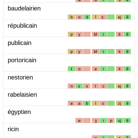
baudelairien
b
o
d
l
ɛː
ʁj
ẽ
républicain
p
y
bl
i
k
ẽ
publicain
p
y
bl
i
k
ẽ
portoricain
t
o
ʁ
i
k
ẽ
nestorien
n
ɛ
s
t
ɔ
ʁj
ẽ
rabelaisien
ʁ
a
b
l
ɛ
zj
ẽ
égyptien
e
ʒ
i
p
sj
ẽ
ricin
ʁ
i
s
ẽ