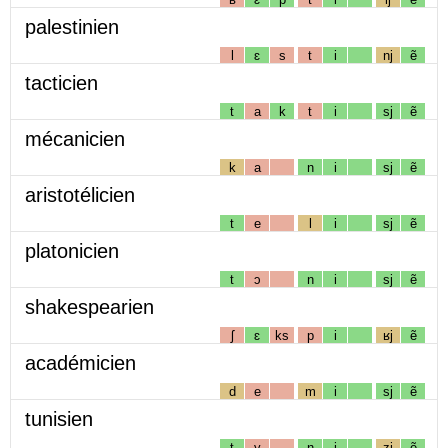
palestinien
l
ɛ
s
t
i
nj
ẽ
tacticien
t
a
k
t
i
sj
ẽ
mécanicien
k
a
n
i
sj
ẽ
aristotélicien
t
e
l
i
sj
ẽ
platonicien
t
ɔ
n
i
sj
ẽ
shakespearien
ʃ
ɛ
ks
p
i
ʁj
ẽ
académicien
d
e
m
i
sj
ẽ
tunisien
t
y
n
i
zj
ẽ