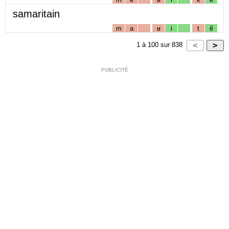
samaritain
m
a
ʁ
i
t
ẽ
1
à
100
sur
838
PUBLICITÉ