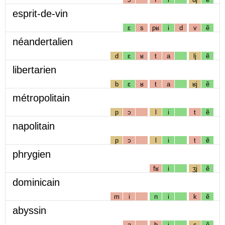
esprit-de-vin
ɛ
s
pʁ
i
d
v
ẽ
néandertalien
d
ɛ
ʁ
t
a
lj
ẽ
libertarien
b
ɛ
ʁ
t
a
ʁj
ẽ
métropolitain
p
ɔ
l
i
t
ẽ
napolitain
p
ɔ
l
i
t
ẽ
phrygien
fʁ
i
ʒj
ẽ
dominicain
m
i
n
i
k
ẽ
abyssin
a
b
i
s
ẽ