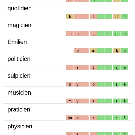
quotidien
k
ɔ
t
i
dj
ẽ
magicien
m
a
ʒ
i
sj
ẽ
Émilien
e
m
i
lj
ẽ
politicien
l
i
t
i
sj
ẽ
sulpicien
s
y
l
p
i
sj
ẽ
musicien
m
y
z
i
sj
ẽ
praticien
pʁ
a
t
i
sj
ẽ
physicien
f
i
z
i
sj
ẽ