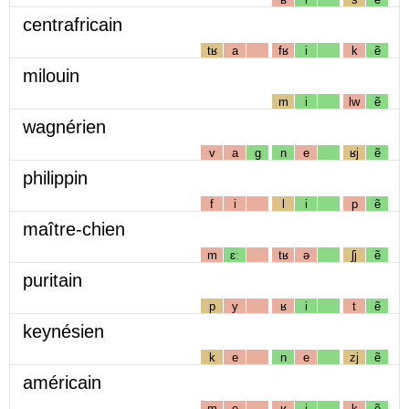
centrafricain
tʁ
a
fʁ
i
k
ẽ
milouin
m
i
lw
ẽ
wagnérien
v
a
g
n
e
ʁj
ẽ
philippin
f
i
l
i
p
ẽ
maître-chien
m
ɛː
tʁ
ə
ʃj
ẽ
puritain
p
y
ʁ
i
t
ẽ
keynésien
k
e
n
e
zj
ẽ
américain
m
e
ʁ
i
k
ẽ