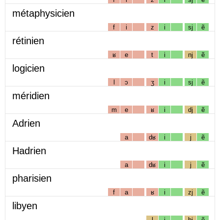
métaphysicien
f
i
z
i
sj
ẽ
rétinien
ʁ
e
t
i
nj
ẽ
logicien
l
ɔ
ʒ
i
sj
ẽ
méridien
m
e
ʁ
i
dj
ẽ
Adrien
a
dʁ
i
j
ẽ
Hadrien
a
dʁ
i
j
ẽ
pharisien
f
a
ʁ
i
zj
ẽ
libyen
l
i
bj
ẽ