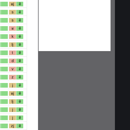
ʁj
ẽ
s
ẽ
s
ẽ
ʁ
ẽ
k
ẽ
lj
ẽ
t
ẽ
d
ẽ
v
ẽ
z
ẽ
j
ẽ
ʁj
ẽ
lj
ẽ
j
ẽ
j
ẽ
zj
ẽ