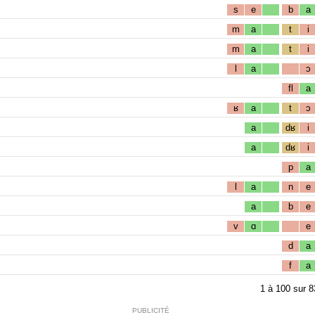
s
e
b
a
m
a
t
i
m
a
t
i
l
a
ɔ
fl
a
ʁ
a
t
ɔ
a
dʁ
i
a
dʁ
i
p
a
l
a
n
e
a
b
e
v
ɑ
e
d
a
f
a
1
à
100
sur
8
PUBLICITÉ