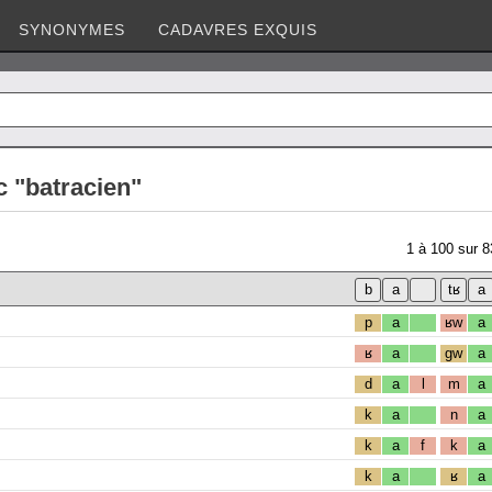
SYNONYMES
CADAVRES EXQUIS
 "batracien"
1
à
100
sur
8
p
a
ʁw
a
ʁ
a
gw
a
d
a
l
m
a
k
a
n
a
k
a
f
k
a
k
a
ʁ
a