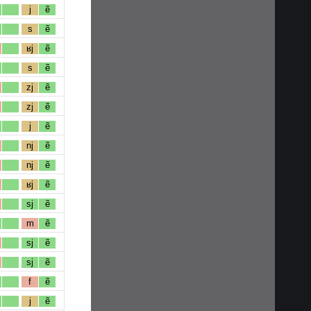
j
ẽ
s
ẽ
ʁj
ẽ
s
ẽ
zj
ẽ
zj
ẽ
j
ẽ
nj
ẽ
nj
ẽ
ʁj
ẽ
sj
ẽ
m
ẽ
sj
ẽ
sj
ẽ
f
ẽ
j
ẽ