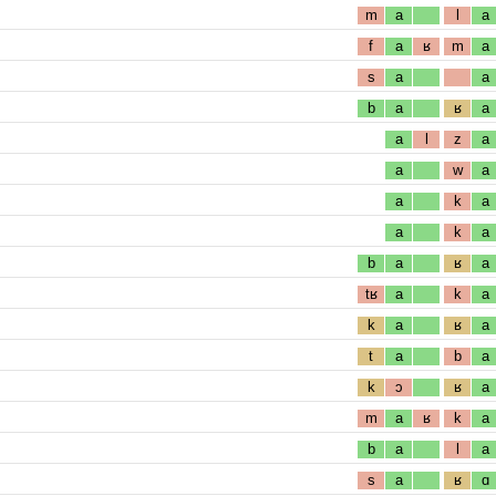
m
a
l
a
f
a
ʁ
m
a
s
a
a
b
a
ʁ
a
a
l
z
a
a
w
a
a
k
a
a
k
a
b
a
ʁ
a
tʁ
a
k
a
k
a
ʁ
a
t
a
b
a
k
ɔ
ʁ
a
m
a
ʁ
k
a
b
a
l
a
s
a
ʁ
ɑ