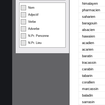
himalayen
Nom
pharmacien
Adjectif
saharien
Verbe
baragouin
Adverbe
alsacien
N.Pr. Personne
hawaïen
acadien
N.Pr. Lieu
acarien
baratin
tracassin
carabin
tabarin
corallien
marcassin
baladin
sarrasin