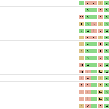
b
ɛ
ʁ
t
a
a
s
a
sp
a
d
a
t
a
ʁ
t
a
b
a
l
d
a
d
ɛ
ʁ
t
a
p
a
l
a
p
a
l
a
k
a
v
a
m
a
g
a
m
i
tw
a
l
e
t
a
ʒ
e
t
a
s
i
tw
a
s
i
tw
a
k
o
k
a