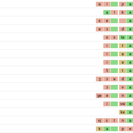
ʁ
i
ɲ
a
a
l
k
a
s
e
a
ʁ
ɔ
d
a
o
s
tʁ
a
i
t
a
i
ʁ
a
i
ʁ
a
ɔ̃
t
a
ʒ
ɔ
ʁ
d
a
ɔ
v
a
gʁ
ə
n
a
i
vw
ɑ
kʁ
ɑ
vj
ɛ
t
n
a
k
a
p
e