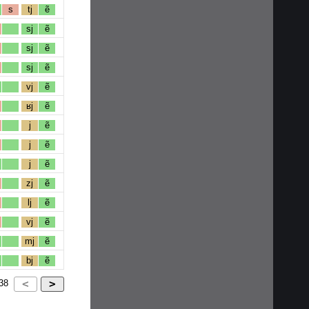
s
tj
ẽ
sj
ẽ
sj
ẽ
sj
ẽ
vj
ẽ
ʁj
ẽ
j
ẽ
j
ẽ
j
ẽ
zj
ẽ
lj
ẽ
vj
ẽ
mj
ẽ
bj
ẽ
38