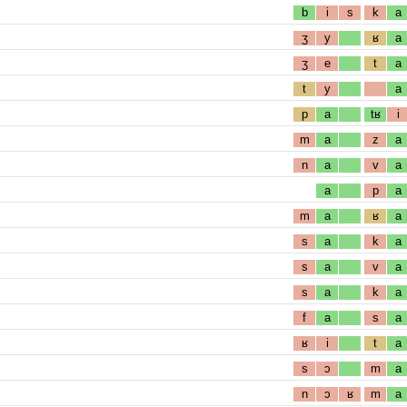
b
i
s
k
a
ʒ
y
ʁ
a
ʒ
e
t
a
t
y
a
p
a
tʁ
i
m
a
z
a
n
a
v
a
a
p
a
m
a
ʁ
a
s
a
k
a
s
a
v
a
s
a
k
a
f
a
s
a
ʁ
i
t
a
s
ɔ
m
a
n
ɔ
ʁ
m
a