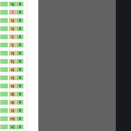
sj
ẽ
l
ẽ
nj
ẽ
nj
ẽ
lj
ẽ
lj
ẽ
nj
ẽ
kj
ẽ
ʁj
ẽ
nj
ẽ
ʁj
ẽ
dj
ẽ
ʁj
ẽ
nj
ẽ
mj
ẽ
sj
ẽ