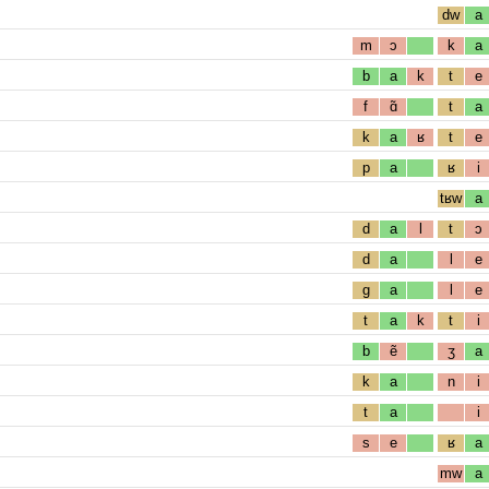
dw
a
m
ɔ
k
a
b
a
k
t
e
f
ɑ̃
t
a
k
a
ʁ
t
e
p
a
ʁ
i
tʁw
a
d
a
l
t
ɔ
d
a
l
e
g
a
l
e
t
a
k
t
i
b
ẽ
ʒ
a
k
a
n
i
t
a
i
s
e
ʁ
a
mw
a