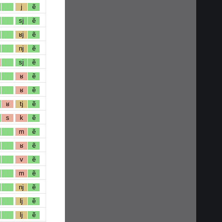
j
ẽ
sj
ẽ
ʁj
ẽ
nj
ẽ
sj
ẽ
ʁ
ẽ
ʁ
ẽ
ʁ
tj
ẽ
s
k
ẽ
m
ẽ
ʁ
ẽ
v
ẽ
m
ẽ
nj
ẽ
lj
ẽ
lj
ẽ