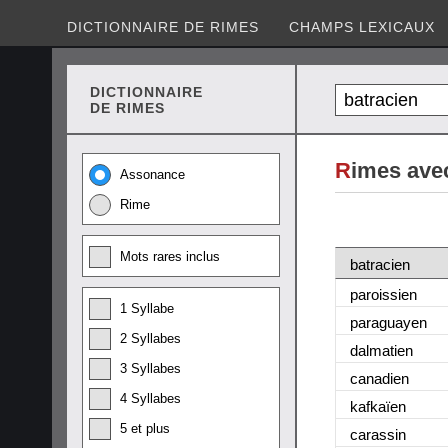
DICTIONNAIRE DE RIMES
CHAMPS LEXICAUX
DICTIONNAIRE
DE RIMES
R
imes avec
Assonance
Rime
Mots rares inclus
batracien
paroissien
1 Syllabe
paraguayen
2 Syllabes
dalmatien
3 Syllabes
canadien
4 Syllabes
kafkaïen
5 et plus
carassin