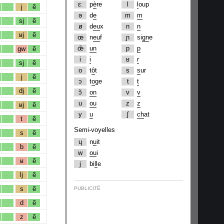
ɛː
p
è
re
l
l
oup
j
ẽ
ə
d
e
m
m
sj
ẽ
ø
d
eu
x
n
n
ʁj
ẽ
œ
n
eu
f
ɲ
si
gn
e
œ̃
un
p
p
gw
ẽ
i
i
ʁ
r
sj
ẽ
o
t
ô
t
s
s
ur
j
ẽ
ɔ
t
o
ge
t
t
dj
ẽ
ɔ̃
on
v
v
u
ou
z
z
ʁj
ẽ
y
u
ʃ
ch
at
t
ẽ
Semi-voyelles
s
ẽ
ɥ
n
u
it
b
ẽ
w
ou
i
ʁ
ẽ
j
bi
ll
e
lj
ẽ
s
ẽ
PUBLICITÉ
d
ẽ
z
ẽ