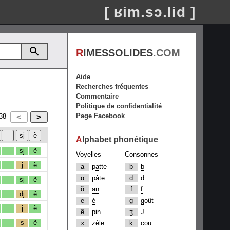
[ ʁim.sɔ.lid ]
R
IMESSOLIDES
.COM
Aide
Recherches fréquentes
Commentaire
Politique de confidentialité
Page Facebook
38
A
lphabet phonétique
sj
ẽ
Voyelles
Consonnes
j
ẽ
a
p
a
tte
b
b
ɑ
p
â
te
d
d
sj
ẽ
ɑ̃
an
f
f
dj
ẽ
e
é
g
g
oût
j
ẽ
ẽ
p
in
ʒ
J
s
ẽ
ɛ
z
è
le
k
c
ou