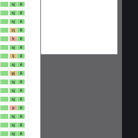
sj
ẽ
sj
ẽ
sj
ẽ
zj
ẽ
k
ẽ
sj
ẽ
lj
ẽ
sj
ẽ
pj
ẽ
sj
ẽ
sj
ẽ
sj
ẽ
p
ẽ
sj
ẽ
sj
ẽ
sj
ẽ