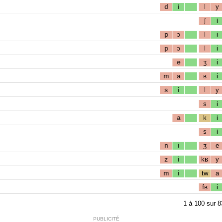
d
i
l
y
ʃ
i
p
ɔ
l
i
p
ɔ
l
i
e
ʒ
i
m
a
ʁ
i
s
i
l
y
s
i
a
k
i
s
i
n
i
ʒ
e
z
i
kʁ
y
m
i
tw
a
fʁ
i
1
à
100
sur
8
PUBLICITÉ