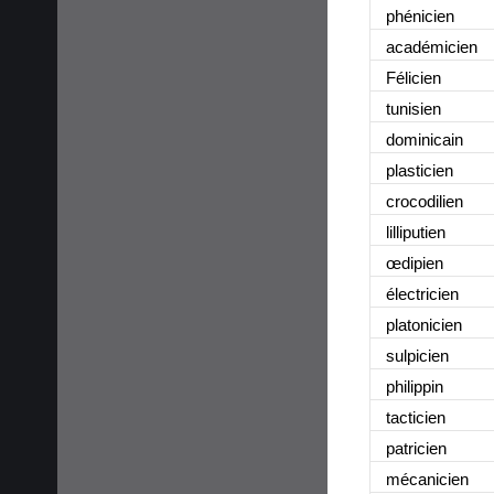
phénicien
académicien
Félicien
tunisien
dominicain
plasticien
crocodilien
lilliputien
œdipien
électricien
platonicien
sulpicien
philippin
tacticien
patricien
mécanicien