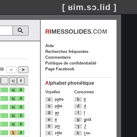
[ ʁim.sɔ.lid ]
R
IMESSOLIDES
.COM
Aide
Recherches fréquentes
Commentaire
Politique de confidentialité
Page Facebook
38
A
lphabet phonétique
sj
ẽ
Voyelles
Consonnes
sj
ẽ
a
p
a
tte
b
b
ɑ
p
â
te
d
d
sj
ẽ
ɑ̃
an
f
f
sj
ẽ
e
é
g
g
oût
sj
ẽ
ẽ
p
in
ʒ
J
lj
ẽ
ɛ
z
è
le
k
c
ou