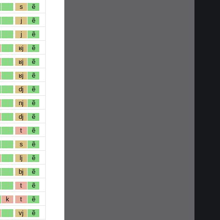
s
ẽ
j
ẽ
j
ẽ
ʁj
ẽ
ʁj
ẽ
ʁj
ẽ
dj
ẽ
nj
ẽ
dj
ẽ
t
ẽ
s
ẽ
lj
ẽ
bj
ẽ
t
ẽ
k
t
ẽ
vj
ẽ