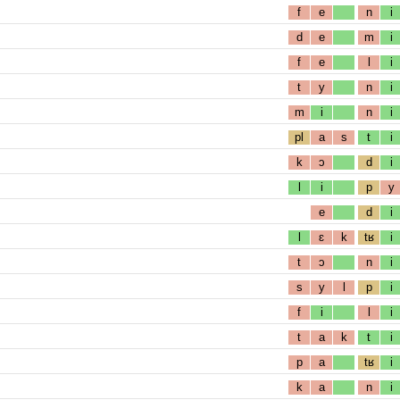
f
e
n
i
d
e
m
i
f
e
l
i
t
y
n
i
m
i
n
i
pl
a
s
t
i
k
ɔ
d
i
l
i
p
y
e
d
i
l
ɛ
k
tʁ
i
t
ɔ
n
i
s
y
l
p
i
f
i
l
i
t
a
k
t
i
p
a
tʁ
i
k
a
n
i