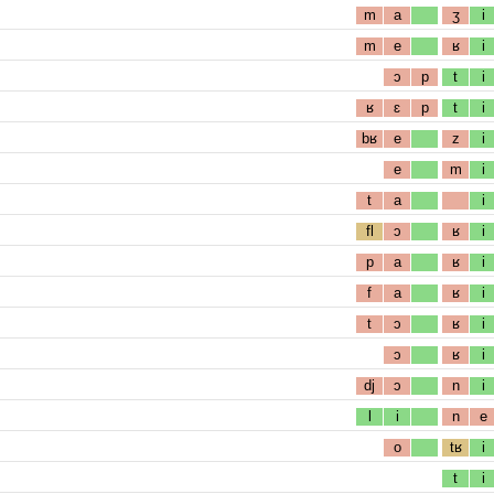
m
a
ʒ
i
m
e
ʁ
i
ɔ
p
t
i
ʁ
ɛ
p
t
i
bʁ
e
z
i
e
m
i
t
a
i
fl
ɔ
ʁ
i
p
a
ʁ
i
f
a
ʁ
i
t
ɔ
ʁ
i
ɔ
ʁ
i
dj
ɔ
n
i
l
i
n
e
o
tʁ
i
t
i