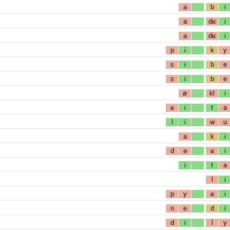
a
b
i
a
dʁ
i
a
dʁ
i
p
i
k
y
s
i
b
e
s
i
b
e
ø
kl
i
ʁ
i
t
a
l
i
w
u
a
k
i
d
ə
ʁ
i
i
t
a
l
i
p
y
ʁ
i
n
e
d
i
d
i
l
y