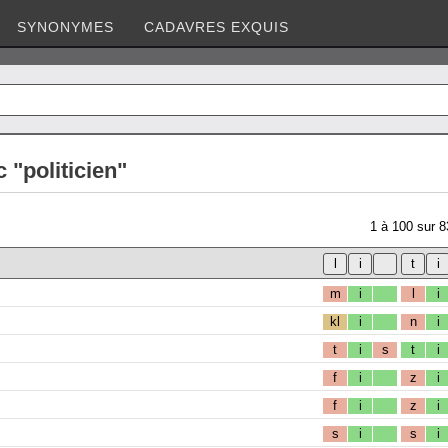
SYNONYMES
CADAVRES EXQUIS
 "politicien"
1
à
100
sur
8
m
i
l
i
kl
i
n
i
t
i
s
t
i
f
i
z
i
f
i
z
i
s
i
s
i