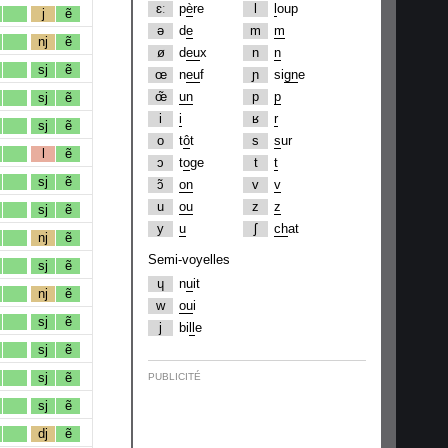
ɛː
p
è
re
l
l
oup
j
ẽ
ə
d
e
m
m
nj
ẽ
ø
d
eu
x
n
n
sj
ẽ
œ
n
eu
f
ɲ
si
gn
e
œ̃
un
p
p
sj
ẽ
i
i
ʁ
r
sj
ẽ
o
t
ô
t
s
s
ur
l
ẽ
ɔ
t
o
ge
t
t
sj
ẽ
ɔ̃
on
v
v
u
ou
z
z
sj
ẽ
y
u
ʃ
ch
at
nj
ẽ
Semi-voyelles
sj
ẽ
ɥ
n
u
it
nj
ẽ
w
ou
i
sj
ẽ
j
bi
ll
e
sj
ẽ
sj
ẽ
PUBLICITÉ
sj
ẽ
dj
ẽ