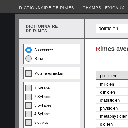
DICTIONNAIRE DE RIMES
CHAMPS LEXICAUX
DICTIONNAIRE
DE RIMES
R
imes avec
Assonance
Rime
Mots rares inclus
politicien
milicien
1 Syllabe
clinicien
2 Syllabes
statisticien
3 Syllabes
physicien
4 Syllabes
métaphysicien
5 et plus
sicilien