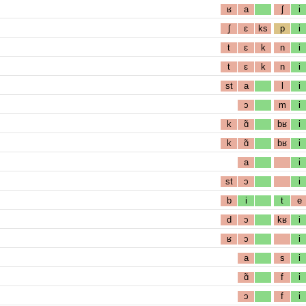
ʁ
a
ʃ
i
ʃ
ɛ
ks
p
i
t
ɛ
k
n
i
t
ɛ
k
n
i
st
a
l
i
ɔ
m
i
k
ɑ̃
bʁ
i
k
ɑ̃
bʁ
i
a
i
st
ɔ
i
b
i
t
e
d
ɔ
kʁ
i
ʁ
ɔ
i
a
s
i
ɑ̃
f
i
ɔ
f
i