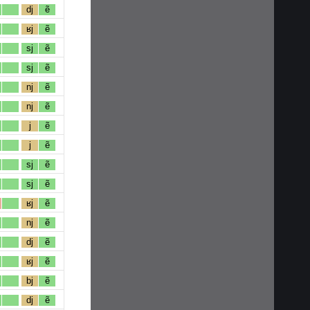
dj
ẽ
ʁj
ẽ
sj
ẽ
sj
ẽ
nj
ẽ
nj
ẽ
j
ẽ
j
ẽ
sj
ẽ
sj
ẽ
ʁj
ẽ
nj
ẽ
dj
ẽ
ʁj
ẽ
bj
ẽ
dj
ẽ