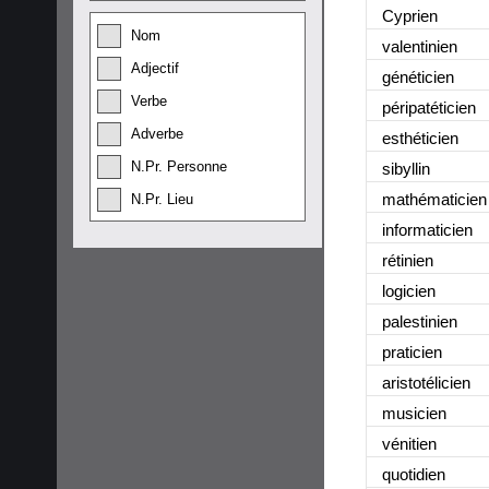
Cyprien
Nom
valentinien
Adjectif
généticien
Verbe
péripatéticien
Adverbe
esthéticien
N.Pr. Personne
sibyllin
mathématicien
N.Pr. Lieu
informaticien
rétinien
logicien
palestinien
praticien
aristotélicien
musicien
vénitien
quotidien