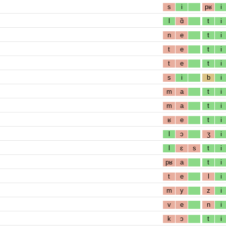
s
i
pʁ
i
l
ɑ̃
t
i
n
e
t
i
t
e
t
i
t
e
t
i
s
i
b
i
m
a
t
i
m
a
t
i
ʁ
e
t
i
l
ɔ
ʒ
i
l
ɛ
s
t
i
pʁ
a
t
i
t
e
l
i
m
y
z
i
v
e
n
i
k
ɔ
t
i