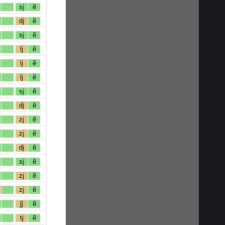
sj
ẽ
dj
ẽ
sj
ẽ
lj
ẽ
lj
ẽ
lj
ẽ
sj
ẽ
dj
ẽ
zj
ẽ
zj
ẽ
dj
ẽ
sj
ẽ
zj
ẽ
zj
ẽ
ʃj
ẽ
tj
ẽ