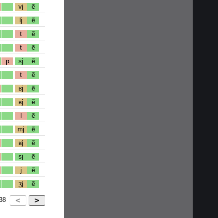
vj
ẽ
lj
ẽ
t
ẽ
t
ẽ
p
sj
ẽ
t
ẽ
ʁj
ẽ
ʁj
ẽ
l
ẽ
mj
ẽ
ʁj
ẽ
sj
ẽ
j
ẽ
ʒj
ẽ
38