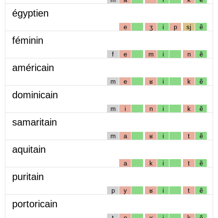
égyptien
e
ʒ
i
p
sj
ẽ
féminin
f
e
m
i
n
ẽ
américain
m
e
ʁ
i
k
ẽ
dominicain
m
i
n
i
k
ẽ
samaritain
m
a
ʁ
i
t
ẽ
aquitain
a
k
i
t
ẽ
puritain
p
y
ʁ
i
t
ẽ
portoricain
t
o
ʁ
i
k
ẽ