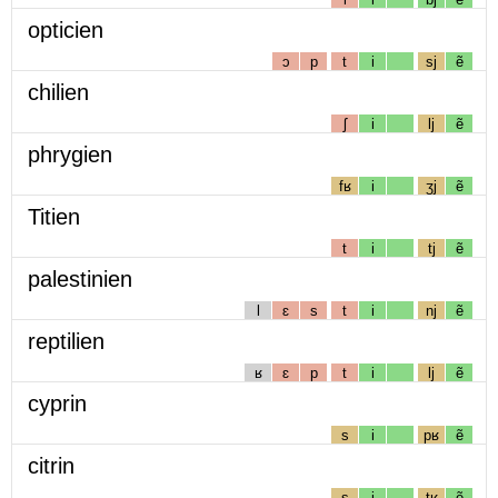
opticien
ɔ
p
t
i
sj
ẽ
chilien
ʃ
i
lj
ẽ
phrygien
fʁ
i
ʒj
ẽ
Titien
t
i
tj
ẽ
palestinien
l
ɛ
s
t
i
nj
ẽ
reptilien
ʁ
ɛ
p
t
i
lj
ẽ
cyprin
s
i
pʁ
ẽ
citrin
s
i
tʁ
ẽ