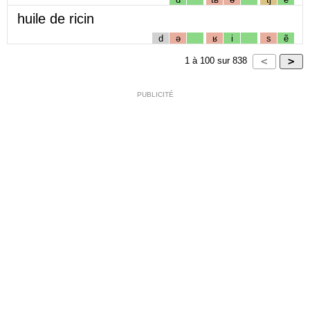
huile de ricin
d
ə
ʁ
i
s
ẽ
1
à
100
sur
838
PUBLICITÉ