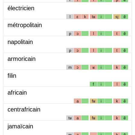
électricien
l
ɛ
k
tʁ
i
sj
ẽ
métropolitain
p
ɔ
l
i
t
ẽ
napolitain
p
ɔ
l
i
t
ẽ
armoricain
m
ɔ
ʁ
i
k
ẽ
filin
f
i
l
ẽ
africain
a
fʁ
i
k
ẽ
centrafricain
tʁ
a
fʁ
i
k
ẽ
jamaïcain
m
a
i
k
ẽ