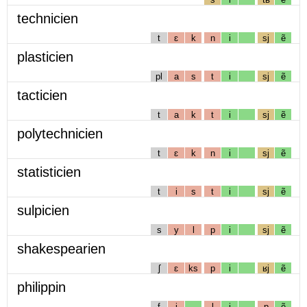
technicien
t
ɛ
k
n
i
sj
ẽ
plasticien
pl
a
s
t
i
sj
ẽ
tacticien
t
a
k
t
i
sj
ẽ
polytechnicien
t
ɛ
k
n
i
sj
ẽ
statisticien
t
i
s
t
i
sj
ẽ
sulpicien
s
y
l
p
i
sj
ẽ
shakespearien
ʃ
ɛ
ks
p
i
ʁj
ẽ
philippin
f
i
l
i
p
ẽ