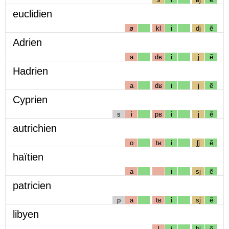
euclidien
ø
kl
i
dj
ẽ
Adrien
a
dʁ
i
j
ẽ
Hadrien
a
dʁ
i
j
ẽ
Cyprien
s
i
pʁ
i
j
ẽ
autrichien
o
tʁ
i
ʃj
ẽ
haïtien
a
i
sj
ẽ
patricien
p
a
tʁ
i
sj
ẽ
libyen
l
i
bj
ẽ