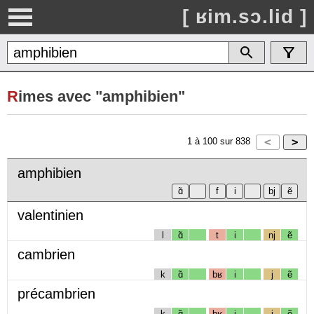
[ ʁim.sɔ.lid ]
R
imes avec "amphibien"
1
à
100
sur
838
amphibien
valentinien
l
ɑ̃
t
i
nj
ẽ
cambrien
k
ɑ̃
bʁ
i
j
ẽ
précambrien
k
ɑ̃
bʁ
i
j
ẽ