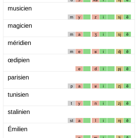
musicien
m
y
z
i
sj
ẽ
magicien
m
a
ʒ
i
sj
ẽ
méridien
m
e
ʁ
i
dj
ẽ
œdipien
e
d
i
pj
ẽ
parisien
p
a
ʁ
i
zj
ẽ
tunisien
t
y
n
i
zj
ẽ
stalinien
st
a
l
i
nj
ẽ
Émilien
e
m
i
lj
ẽ