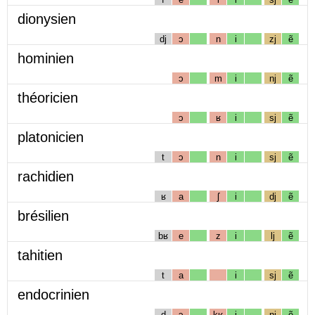
dionysien
dj
ɔ
n
i
zj
ẽ
hominien
ɔ
m
i
nj
ẽ
théoricien
ɔ
ʁ
i
sj
ẽ
platonicien
t
ɔ
n
i
sj
ẽ
rachidien
ʁ
a
ʃ
i
dj
ẽ
brésilien
bʁ
e
z
i
lj
ẽ
tahitien
t
a
i
sj
ẽ
endocrinien
d
ɔ
kʁ
i
nj
ẽ