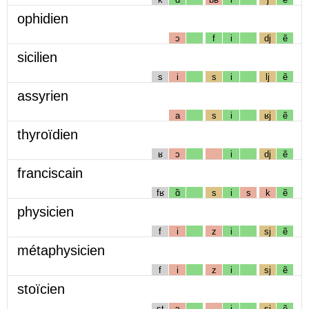
ophidien
ɔ
f
i
dj
ẽ
sicilien
s
i
s
i
lj
ẽ
assyrien
a
s
i
ʁj
ẽ
thyroïdien
ʁ
ɔ
i
dj
ẽ
franciscain
fʁ
ɑ̃
s
i
s
k
ẽ
physicien
f
i
z
i
sj
ẽ
métaphysicien
f
i
z
i
sj
ẽ
stoïcien
st
ɔ
i
sj
ẽ