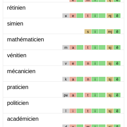
rétinien
ʁ
e
t
i
nj
ẽ
simien
s
i
mj
ẽ
mathématicien
m
a
t
i
sj
ẽ
vénitien
v
e
n
i
sj
ẽ
mécanicien
k
a
n
i
sj
ẽ
praticien
pʁ
a
t
i
sj
ẽ
politicien
l
i
t
i
sj
ẽ
académicien
d
e
m
i
sj
ẽ