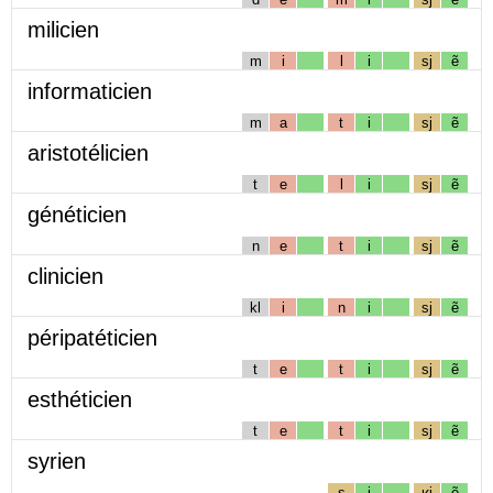
milicien
m
i
l
i
sj
ẽ
informaticien
m
a
t
i
sj
ẽ
aristotélicien
t
e
l
i
sj
ẽ
généticien
n
e
t
i
sj
ẽ
clinicien
kl
i
n
i
sj
ẽ
péripatéticien
t
e
t
i
sj
ẽ
esthéticien
t
e
t
i
sj
ẽ
syrien
s
i
ʁj
ẽ