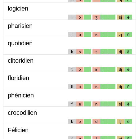
logicien
l
ɔ
ʒ
i
sj
ẽ
pharisien
f
a
ʁ
i
zj
ẽ
quotidien
k
ɔ
t
i
dj
ẽ
clitoridien
t
ɔ
ʁ
i
dj
ẽ
floridien
fl
ɔ
ʁ
i
dj
ẽ
phénicien
f
e
n
i
sj
ẽ
crocodilien
k
ɔ
d
i
lj
ẽ
Félicien
f
e
l
i
sj
ẽ