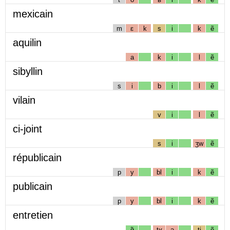
mexicain
m
ɛ
k
s
i
k
ẽ
aquilin
a
k
i
l
ẽ
sibyllin
s
i
b
i
l
ẽ
vilain
v
i
l
ẽ
ci-joint
s
i
ʒw
ẽ
républicain
p
y
bl
i
k
ẽ
publicain
p
y
bl
i
k
ẽ
entretien
ɑ̃
tʁ
ə
tj
ẽ