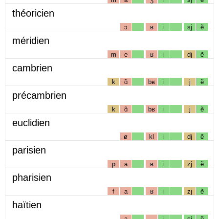
théoricien
ɔ
ʁ
i
sj
ẽ
méridien
m
e
ʁ
i
dj
ẽ
cambrien
k
ɑ̃
bʁ
i
j
ẽ
précambrien
k
ɑ̃
bʁ
i
j
ẽ
euclidien
ø
kl
i
dj
ẽ
parisien
p
a
ʁ
i
zj
ẽ
pharisien
f
a
ʁ
i
zj
ẽ
haïtien
a
i
sj
ẽ