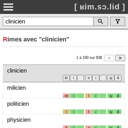
[ ʁim.sɔ.lid ]
R
imes avec "clinicien"
1
à
100
sur
838
clinicien
milicien
m
i
l
i
sj
ẽ
politicien
l
i
t
i
sj
ẽ
physicien
f
i
z
i
sj
ẽ