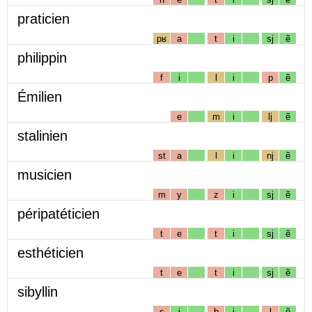
praticien
pʁ
a
t
i
sj
ẽ
philippin
f
i
l
i
p
ẽ
Émilien
e
m
i
lj
ẽ
stalinien
st
a
l
i
nj
ẽ
musicien
m
y
z
i
sj
ẽ
péripatéticien
t
e
t
i
sj
ẽ
esthéticien
t
e
t
i
sj
ẽ
sibyllin
s
i
b
i
l
ẽ