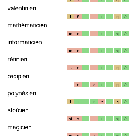
valentinien
l
ɑ̃
t
i
nj
ẽ
mathématicien
m
a
t
i
sj
ẽ
informaticien
m
a
t
i
sj
ẽ
rétinien
ʁ
e
t
i
nj
ẽ
œdipien
e
d
i
pj
ẽ
polynésien
l
i
n
e
zj
ẽ
stoïcien
st
ɔ
i
sj
ẽ
magicien
m
a
ʒ
i
sj
ẽ