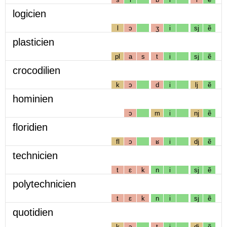
logicien
l
ɔ
ʒ
i
sj
ẽ
plasticien
pl
a
s
t
i
sj
ẽ
crocodilien
k
ɔ
d
i
lj
ẽ
hominien
ɔ
m
i
nj
ẽ
floridien
fl
ɔ
ʁ
i
dj
ẽ
technicien
t
ɛ
k
n
i
sj
ẽ
polytechnicien
t
ɛ
k
n
i
sj
ẽ
quotidien
k
ɔ
t
i
dj
ẽ