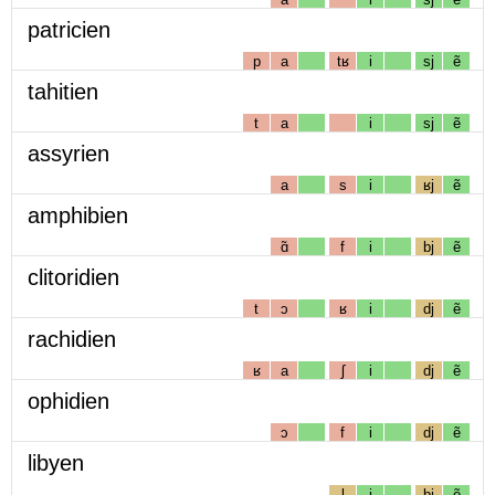
patricien
p
a
tʁ
i
sj
ẽ
tahitien
t
a
i
sj
ẽ
assyrien
a
s
i
ʁj
ẽ
amphibien
ɑ̃
f
i
bj
ẽ
clitoridien
t
ɔ
ʁ
i
dj
ẽ
rachidien
ʁ
a
ʃ
i
dj
ẽ
ophidien
ɔ
f
i
dj
ẽ
libyen
l
i
bj
ẽ