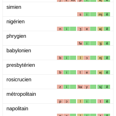
simien
s
i
mj
ẽ
nigérien
n
i
ʒ
e
ʁj
ẽ
phrygien
fʁ
i
ʒj
ẽ
babylonien
b
i
l
ɔ
nj
ẽ
presbytérien
b
i
t
e
ʁj
ẽ
rosicrucien
z
i
kʁ
y
sj
ẽ
métropolitain
p
ɔ
l
i
t
ẽ
napolitain
p
ɔ
l
i
t
ẽ