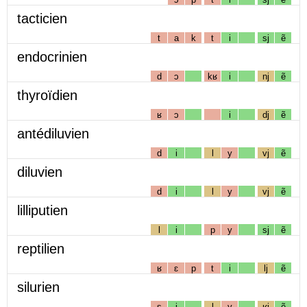
tacticien
t
a
k
t
i
sj
ẽ
endocrinien
d
ɔ
kʁ
i
nj
ẽ
thyroïdien
ʁ
ɔ
i
dj
ẽ
antédiluvien
d
i
l
y
vj
ẽ
diluvien
d
i
l
y
vj
ẽ
lilliputien
l
i
p
y
sj
ẽ
reptilien
ʁ
ɛ
p
t
i
lj
ẽ
silurien
s
i
l
y
ʁj
ẽ