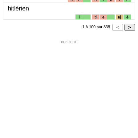
hitlérien
i
tl
e
ʁj
ẽ
1
à
100
sur
838
PUBLICITÉ