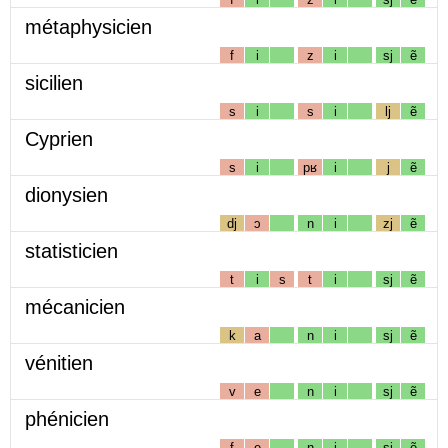
métaphysicien
f
i
z
i
sj
ẽ
sicilien
s
i
s
i
lj
ẽ
Cyprien
s
i
pʁ
i
j
ẽ
dionysien
dj
ɔ
n
i
zj
ẽ
statisticien
t
i
s
t
i
sj
ẽ
mécanicien
k
a
n
i
sj
ẽ
vénitien
v
e
n
i
sj
ẽ
phénicien
f
e
n
i
sj
ẽ