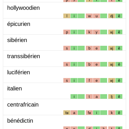
hollywoodien
l
i
w
u
dj
ẽ
épicurien
p
i
k
y
ʁj
ẽ
sibérien
s
i
b
e
ʁj
ẽ
transsibérien
s
i
b
e
ʁj
ẽ
luciférien
s
i
f
e
ʁj
ẽ
italien
i
t
a
lj
ẽ
centrafricain
tʁ
a
fʁ
i
k
ẽ
bénédictin
n
e
d
i
k
t
ẽ