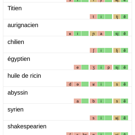
Titien
t
i
tj
ẽ
aurignacien
ʁ
i
ɲ
a
sj
ẽ
chilien
ʃ
i
lj
ẽ
égyptien
e
ʒ
i
p
sj
ẽ
huile de ricin
d
ə
ʁ
i
s
ẽ
abyssin
a
b
i
s
ẽ
syrien
s
i
ʁj
ẽ
shakespearien
ʃ
ɛ
ks
p
i
ʁj
ẽ