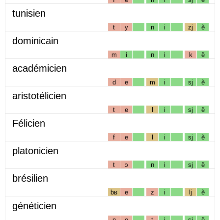
tunisien
t
y
n
i
zj
ẽ
dominicain
m
i
n
i
k
ẽ
académicien
d
e
m
i
sj
ẽ
aristotélicien
t
e
l
i
sj
ẽ
Félicien
f
e
l
i
sj
ẽ
platonicien
t
ɔ
n
i
sj
ẽ
brésilien
bʁ
e
z
i
lj
ẽ
généticien
n
e
t
i
sj
ẽ