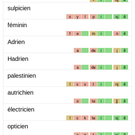
sulpicien
s
y
l
p
i
sj
ẽ
féminin
f
e
m
i
n
ẽ
Adrien
a
dʁ
i
j
ẽ
Hadrien
a
dʁ
i
j
ẽ
palestinien
l
ɛ
s
t
i
nj
ẽ
autrichien
o
tʁ
i
ʃj
ẽ
électricien
l
ɛ
k
tʁ
i
sj
ẽ
opticien
ɔ
p
t
i
sj
ẽ