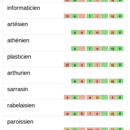
informaticien
m
a
t
i
sj
ẽ
artésien
a
ʁ
t
e
zj
ẽ
athénien
a
t
e
nj
ẽ
plasticien
pl
a
s
t
i
sj
ẽ
arthurien
a
ʁ
t
y
ʁj
ẽ
sarrasin
s
a
ʁ
ɑ
z
ẽ
rabelaisien
ʁ
a
b
l
ɛ
zj
ẽ
paroissien
p
a
ʁw
a
sj
ẽ