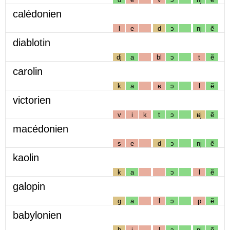
calédonien
l
e
d
ɔ
nj
ẽ
diablotin
dj
a
bl
ɔ
t
ẽ
carolin
k
a
ʁ
ɔ
l
ẽ
victorien
v
i
k
t
ɔ
ʁj
ẽ
macédonien
s
e
d
ɔ
nj
ẽ
kaolin
k
a
ɔ
l
ẽ
galopin
g
a
l
ɔ
p
ẽ
babylonien
b
i
l
ɔ
nj
ẽ