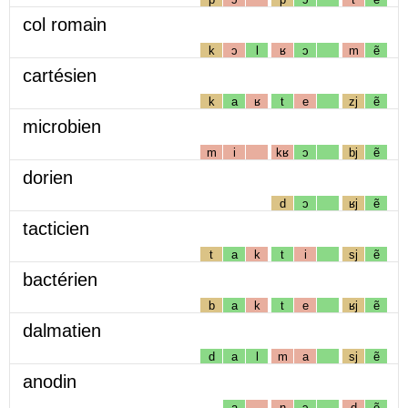
col romain
k
ɔ
l
ʁ
ɔ
m
ẽ
cartésien
k
a
ʁ
t
e
zj
ẽ
microbien
m
i
kʁ
ɔ
bj
ẽ
dorien
d
ɔ
ʁj
ẽ
tacticien
t
a
k
t
i
sj
ẽ
bactérien
b
a
k
t
e
ʁj
ẽ
dalmatien
d
a
l
m
a
sj
ẽ
anodin
a
n
ɔ
d
ẽ