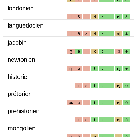
londonien
l
ɔ̃
d
ɔ
nj
ẽ
languedocien
l
ɑ̃
g
d
ɔ
sj
ẽ
jacobin
ʒ
a
k
ɔ
b
ẽ
newtonien
nj
u
t
ɔ
nj
ẽ
historien
i
s
t
ɔ
ʁj
ẽ
prétorien
pʁ
e
t
ɔ
ʁj
ẽ
préhistorien
i
s
t
ɔ
ʁj
ẽ
mongolien
m
ɔ̃
g
ɔ
lj
ẽ