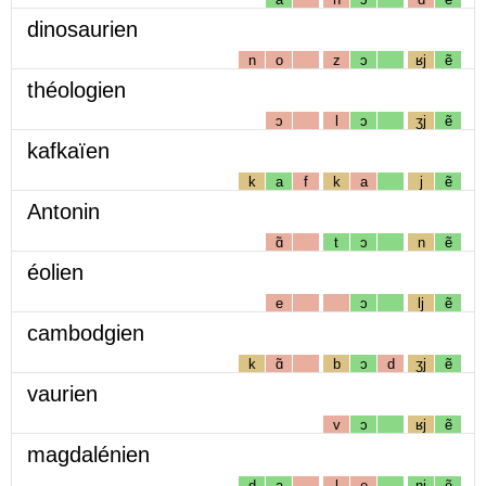
dinosaurien
n
o
z
ɔ
ʁj
ẽ
théologien
ɔ
l
ɔ
ʒj
ẽ
kafkaïen
k
a
f
k
a
j
ẽ
Antonin
ɑ̃
t
ɔ
n
ẽ
éolien
e
ɔ
lj
ẽ
cambodgien
k
ɑ̃
b
ɔ
d
ʒj
ẽ
vaurien
v
ɔ
ʁj
ẽ
magdalénien
d
a
l
e
nj
ẽ