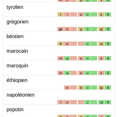
tyrolien
t
i
ʁ
ɔ
lj
ẽ
grégorien
gʁ
e
g
ɔ
ʁj
ẽ
béotien
b
e
ɔ
sj
ẽ
marocain
m
a
ʁ
ɔ
k
ẽ
maroquin
m
a
ʁ
ɔ
k
ẽ
éthiopien
e
tj
ɔ
pj
ẽ
napoléonien
l
e
ɔ
nj
ẽ
popotin
p
ɔ
p
ɔ
t
ẽ