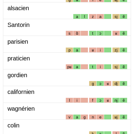
alsacien
a
l
z
a
sj
ẽ
Santorin
s
ɑ̃
t
ɔ
ʁ
ẽ
parisien
p
a
ʁ
i
zj
ẽ
praticien
pʁ
a
t
i
sj
ẽ
gordien
g
ɔ
ʁ
dj
ẽ
californien
l
i
f
ɔ
ʁ
nj
ẽ
wagnérien
v
a
g
n
e
ʁj
ẽ
colin
k
ɔ
l
ẽ