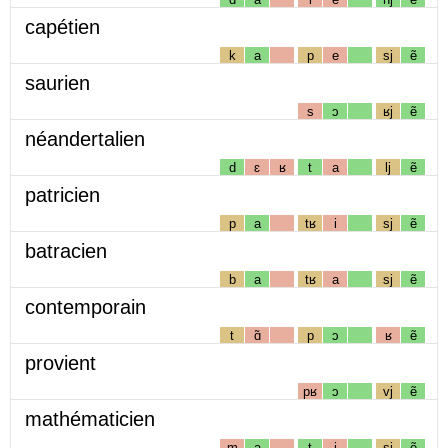
capétien
k
a
p
e
sj
ẽ
saurien
s
ɔ
ʁj
ẽ
néandertalien
d
ɛ
ʁ
t
a
lj
ẽ
patricien
p
a
tʁ
i
sj
ẽ
batracien
b
a
tʁ
a
sj
ẽ
contemporain
t
ɑ̃
p
ɔ
ʁ
ẽ
provient
pʁ
ɔ
vj
ẽ
mathématicien
m
a
t
i
sj
ẽ