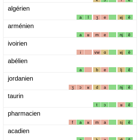
algérien
a
l
ʒ
e
ʁj
ẽ
arménien
a
ʁ
m
e
nj
ẽ
ivoirien
i
vw
ɑ
ʁj
ẽ
abélien
a
b
e
lj
ẽ
jordanien
ʒ
ɔ
ʁ
d
a
nj
ẽ
taurin
t
ɔ
ʁ
ẽ
pharmacien
f
a
ʁ
m
a
sj
ẽ
acadien
a
k
a
dj
ẽ