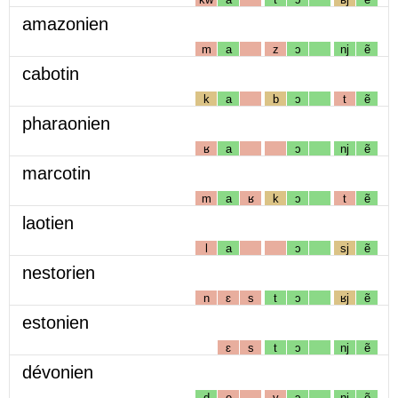
amazonien
m
a
z
ɔ
nj
ẽ
cabotin
k
a
b
ɔ
t
ẽ
pharaonien
ʁ
a
ɔ
nj
ẽ
marcotin
m
a
ʁ
k
ɔ
t
ẽ
laotien
l
a
ɔ
sj
ẽ
nestorien
n
ɛ
s
t
ɔ
ʁj
ẽ
estonien
ɛ
s
t
ɔ
nj
ẽ
dévonien
d
e
v
ɔ
nj
ẽ