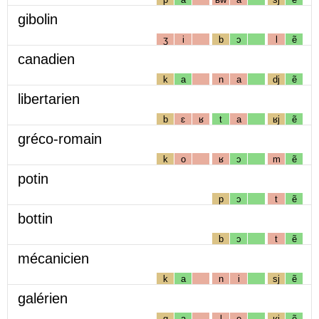
gibolin
ʒ
i
b
ɔ
l
ẽ
canadien
k
a
n
a
dj
ẽ
libertarien
b
ɛ
ʁ
t
a
ʁj
ẽ
gréco-romain
k
o
ʁ
ɔ
m
ẽ
potin
p
ɔ
t
ẽ
bottin
b
ɔ
t
ẽ
mécanicien
k
a
n
i
sj
ẽ
galérien
g
a
l
e
ʁj
ẽ