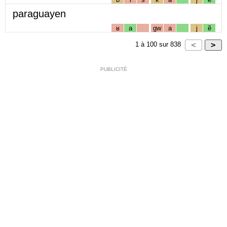
paraguayen
ʁ
a
gw
a
j
ẽ
1
à
100
sur
838
PUBLICITÉ