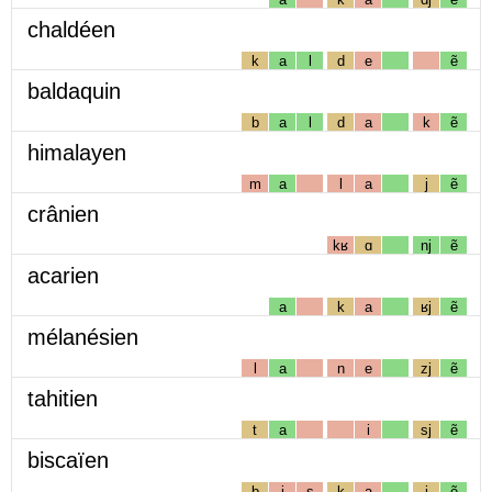
chaldéen
k
a
l
d
e
ẽ
baldaquin
b
a
l
d
a
k
ẽ
himalayen
m
a
l
a
j
ẽ
crânien
kʁ
ɑ
nj
ẽ
acarien
a
k
a
ʁj
ẽ
mélanésien
l
a
n
e
zj
ẽ
tahitien
t
a
i
sj
ẽ
biscaïen
b
i
s
k
a
j
ẽ