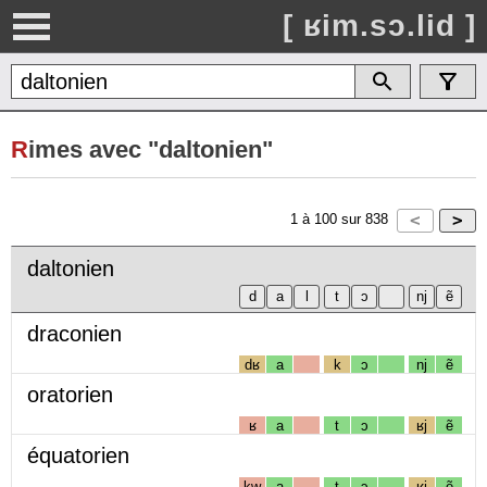
[ ʁim.sɔ.lid ]
R
imes avec "daltonien"
1
à
100
sur
838
daltonien
draconien
dʁ
a
k
ɔ
nj
ẽ
oratorien
ʁ
a
t
ɔ
ʁj
ẽ
équatorien
kw
a
t
ɔ
ʁj
ẽ