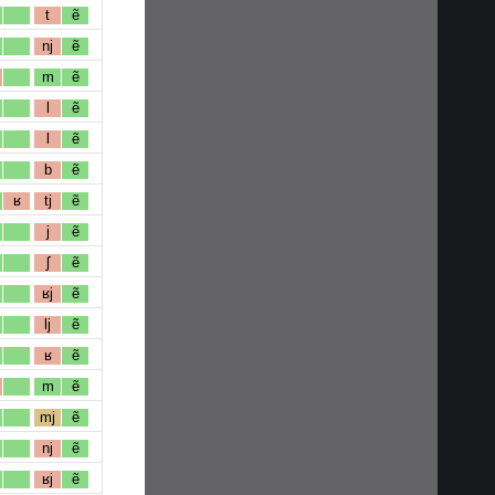
t
ẽ
nj
ẽ
m
ẽ
l
ẽ
l
ẽ
b
ẽ
ʁ
tj
ẽ
j
ẽ
ʃ
ẽ
ʁj
ẽ
lj
ẽ
ʁ
ẽ
m
ẽ
mj
ẽ
nj
ẽ
ʁj
ẽ