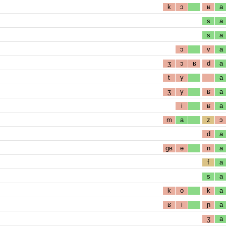
k
ɔ
ʁ
a
s
a
s
a
ɔ
v
a
ʒ
ɔ
ʁ
d
a
t
y
a
ʒ
y
ʁ
a
i
ʁ
a
m
a
z
ɔ
d
a
gʁ
ə
n
a
f
a
s
a
k
o
k
a
ʁ
i
ɲ
a
ʒ
a