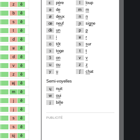
ɛː
p
è
re
l
l
oup
z
ẽ
ə
d
e
m
m
b
ẽ
ø
d
eu
x
n
n
s
ẽ
œ
n
eu
f
ɲ
si
gn
e
œ̃
un
p
p
t
ẽ
i
i
ʁ
r
d
ẽ
o
t
ô
t
s
s
ur
ʁ
ẽ
ɔ
t
o
ge
t
t
d
ẽ
ɔ̃
on
v
v
u
ou
z
z
v
ẽ
y
u
ʃ
ch
at
z
ẽ
Semi-voyelles
ʁj
ẽ
ɥ
n
u
it
m
ẽ
w
ou
i
j
ẽ
j
bi
ll
e
j
ẽ
s
ẽ
PUBLICITÉ
s
ẽ
sj
ẽ