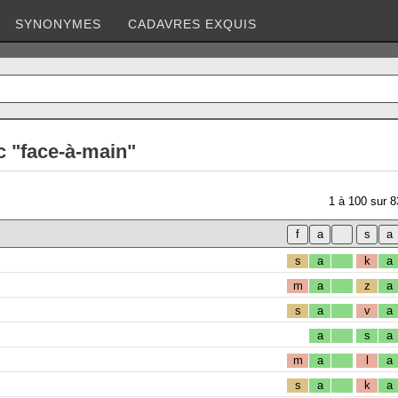
SYNONYMES
CADAVRES EXQUIS
c "face-à-main"
1
à
100
sur
8
s
a
k
a
m
a
z
a
s
a
v
a
a
s
a
m
a
l
a
s
a
k
a