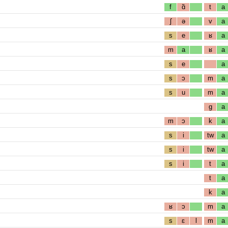
f
ɑ̃
t
a
ʃ
ə
v
a
s
e
ʁ
a
m
a
ʁ
a
s
e
a
s
ɔ
m
a
s
u
m
a
g
a
m
ɔ
k
a
s
i
tw
a
s
i
tw
a
s
i
t
a
t
a
k
a
ʁ
ɔ
m
a
s
ɛ
l
m
a