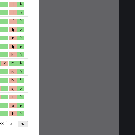
j
ẽ
l
ẽ
f
ẽ
lj
ẽ
ʁ
ẽ
lj
ẽ
kj
ẽ
ʁ
m
ẽ
ʁj
ẽ
bj
ẽ
ʁj
ẽ
zj
ẽ
s
ẽ
b
ẽ
38