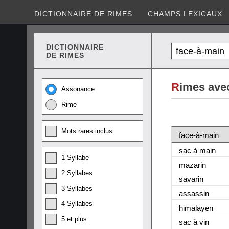
DICTIONNAIRE DE RIMES
CHAMPS LEXICAUX
DICTIONNAIRE
DE RIMES
R
imes ave
Assonance
Rime
Mots rares inclus
face-à-main
sac à main
1 Syllabe
mazarin
2 Syllabes
savarin
3 Syllabes
assassin
4 Syllabes
himalayen
5 et plus
sac à vin