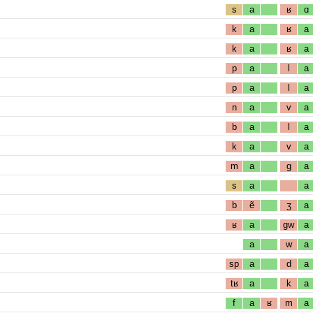
s
a
ʁ
ɑ
k
a
ʁ
a
k
a
ʁ
a
p
a
l
a
p
a
l
a
n
a
v
a
b
a
l
a
k
a
v
a
m
a
g
a
s
a
a
b
ẽ
ʒ
a
ʁ
a
gw
a
a
w
a
sp
a
d
a
tʁ
a
k
a
f
a
ʁ
m
a