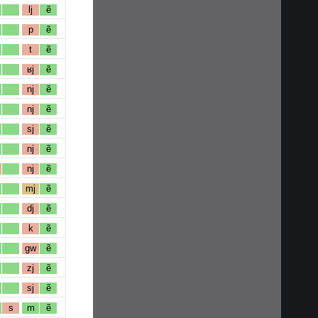
lj
ẽ
p
ẽ
t
ẽ
ʁj
ẽ
nj
ẽ
nj
ẽ
sj
ẽ
nj
ẽ
nj
ẽ
mj
ẽ
dj
ẽ
k
ẽ
gw
ẽ
zj
ẽ
sj
ẽ
s
m
ẽ