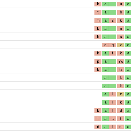
b
a
ʁ
a
t
a
b
a
m
a
ʁ
k
a
k
a
n
a
b
a
ʁ
a
ɛ
g
z
a
k
a
f
k
a
p
a
ʁw
a
b
a
tʁ
a
a
k
a
a
k
a
a
l
z
a
a
l
k
a
b
a
l
d
a
t
a
ʁ
t
a
d
a
l
m
a