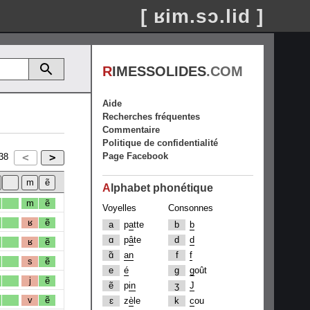
[ ʁim.sɔ.lid ]
R
IMESSOLIDES
.COM
Aide
Recherches fréquentes
Commentaire
Politique de confidentialité
Page Facebook
38
A
lphabet phonétique
m
ẽ
Voyelles
Consonnes
ʁ
ẽ
a
p
a
tte
b
b
ɑ
p
â
te
d
d
ʁ
ẽ
ɑ̃
an
f
f
s
ẽ
e
é
g
g
oût
j
ẽ
ẽ
p
in
ʒ
J
v
ẽ
ɛ
z
è
le
k
c
ou