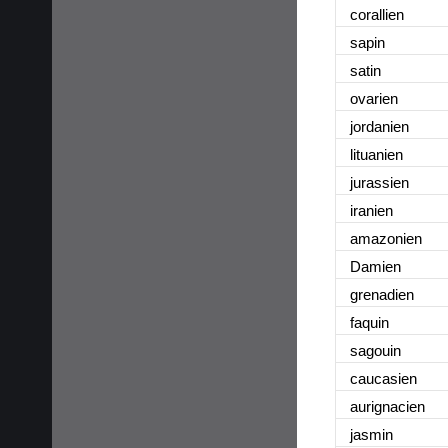
corallien
sapin
satin
ovarien
jordanien
lituanien
jurassien
iranien
amazonien
Damien
grenadien
faquin
sagouin
caucasien
aurignacien
jasmin