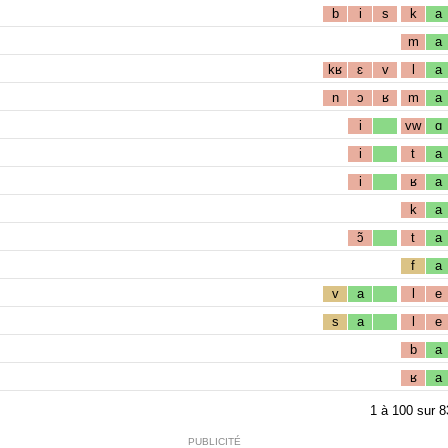
b
i
s
k
a
m
a
kʁ
ɛ
v
l
a
n
ɔ
ʁ
m
a
i
vw
ɑ
i
t
a
i
ʁ
a
k
a
ɔ̃
t
a
f
a
v
a
l
e
s
a
l
e
b
a
ʁ
a
1
à
100
sur
8
PUBLICITÉ