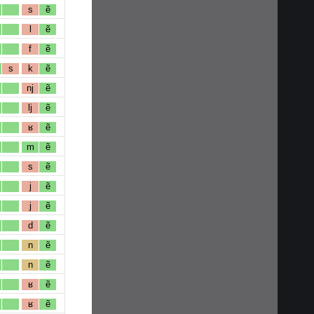
s
ẽ
l
ẽ
f
ẽ
s
k
ẽ
nj
ẽ
lj
ẽ
ʁ
ẽ
m
ẽ
s
ẽ
j
ẽ
j
ẽ
d
ẽ
n
ẽ
n
ẽ
ʁ
ẽ
ʁ
ẽ