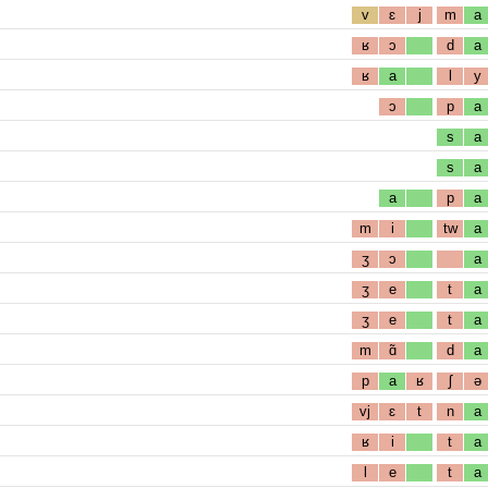
v
ɛ
j
m
a
ʁ
ɔ
d
a
ʁ
a
l
y
ɔ
p
a
s
a
s
a
a
p
a
m
i
tw
a
ʒ
ɔ
a
ʒ
e
t
a
ʒ
e
t
a
m
ɑ̃
d
a
p
a
ʁ
ʃ
ə
vj
ɛ
t
n
a
ʁ
i
t
a
l
e
t
a