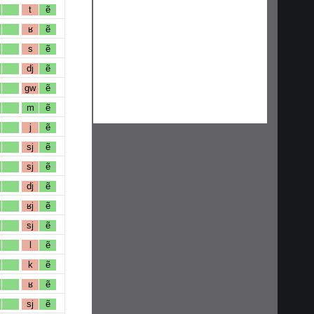
t
ẽ
ʁ
ẽ
s
ẽ
dj
ẽ
gw
ẽ
m
ẽ
j
ẽ
sj
ẽ
sj
ẽ
dj
ẽ
ʁj
ẽ
sj
ẽ
l
ẽ
k
ẽ
ʁ
ẽ
sj
ẽ