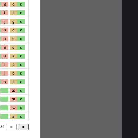
ʁ
d
ɑ
f
t
ɑ
j
g
ɑ
ʁ
d
ɑ
ʁ
d
ɑ
ʁ
d
ɑ
ʁ
k
ɑ
l
t
ɑ
l
p
ɑ
s
t
a
tʁ
ɑ
tʁ
ɑ
tw
a
bj
ɑ
08