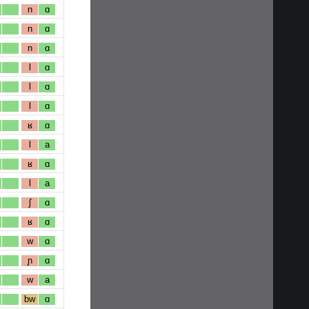
n
ɑ
n
ɑ
n
ɑ
l
ɑ
l
ɑ
l
ɑ
ʁ
ɑ
l
a
ʁ
ɑ
l
a
ʃ
ɑ
ʁ
ɑ
w
ɑ
ɲ
ɑ
w
a
bw
ɑ