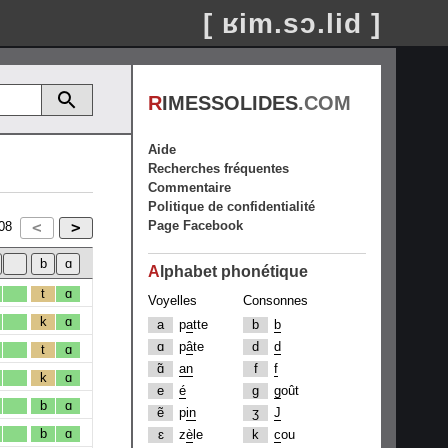
[ ʁim.sɔ.lid ]
R
IMESSOLIDES
.COM
Aide
Recherches fréquentes
Commentaire
Politique de confidentialité
Page Facebook
08
A
lphabet phonétique
t
ɑ
Voyelles
Consonnes
k
ɑ
a
p
a
tte
b
b
ɑ
p
â
te
d
d
t
ɑ
ɑ̃
an
f
f
k
ɑ
e
é
g
g
oût
b
ɑ
ẽ
p
in
ʒ
J
b
ɑ
ɛ
z
è
le
k
c
ou