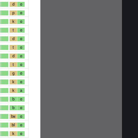
d
ɑ
p
ɑ
k
ɑ
t
ɑ
d
ɑ
t
ɑ
d
ɑ
t
ɑ
g
ɑ
k
ɑ
k
a
b
ɑ
b
ɑ
bʁ
ɑ
bl
ɑ
k
ɑ