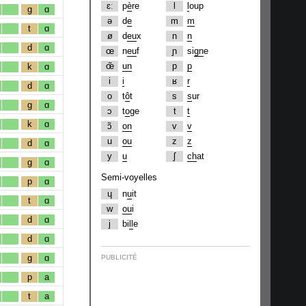
ɛː
p
è
re
l
l
oup
g
ɑ
ə
d
e
m
m
t
ɑ
ø
d
eu
x
n
n
d
ɑ
œ
n
eu
f
ɲ
si
gn
e
œ̃
un
p
p
k
ɑ
i
i
ʁ
r
d
ɑ
o
t
ô
t
s
s
ur
g
ɑ
ɔ
t
o
ge
t
t
k
ɑ
ɔ̃
on
v
v
u
ou
z
z
d
ɑ
y
u
ʃ
ch
at
g
ɑ
Semi-voyelles
p
ɑ
ɥ
n
u
it
t
ɑ
w
ou
i
d
ɑ
j
bi
ll
e
d
ɑ
g
ɑ
PUBLICITÉ
p
a
t
a