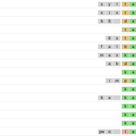
s
y
l
t
a
s
i
s
t
a
b
ɑ̃
d
a
t
a
ẽ
s
t
a
f
a
l
b
a
m
a
s
k
a
a
b
d
a
k
a
i
m
p
a
k
a
b
a
k
a
k
a
k
a
k
a
pw
ɑ
l
a