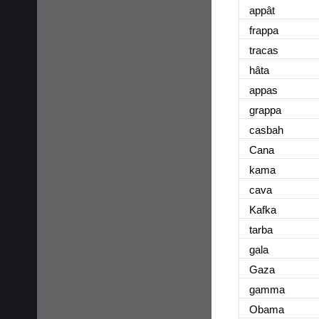
appât
frappa
tracas
hâta
appas
grappa
casbah
Cana
kama
cava
Kafka
tarba
gala
Gaza
gamma
Obama