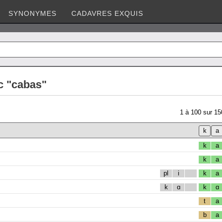
SYNONYMES
CADAVRES EXQUIS
c "cabas"
1
à
100
sur
15
k
a
k
a
pl
i
k
a
k
ɑ
k
ɑ
t
a
b
a