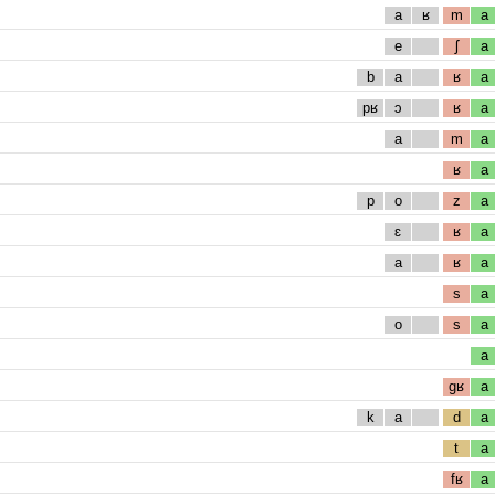
a
ʁ
m
a
e
ʃ
a
b
a
ʁ
a
pʁ
ɔ
ʁ
a
a
m
a
ʁ
a
p
o
z
a
ɛ
ʁ
a
a
ʁ
a
s
a
o
s
a
a
gʁ
a
k
a
d
a
t
a
fʁ
a