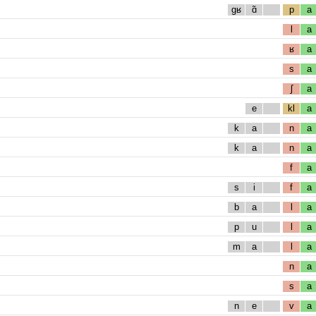
gʁ
ɑ̃
p
a
l
a
ʁ
a
s
a
ʃ
a
e
kl
a
k
a
n
a
k
a
n
a
f
a
s
i
f
a
b
a
l
a
p
u
l
a
m
a
l
a
n
a
s
a
n
e
v
a