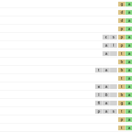
g
a
d
a
d
a
p
a
ɛ
s
p
a
a
l
p
a
a
t
a
b
a
t
a
b
a
t
a
ʁ
a
t
a
l
ɑ̃
b
a
fl
a
g
a
p
a
s
t
a
p
a
t
a