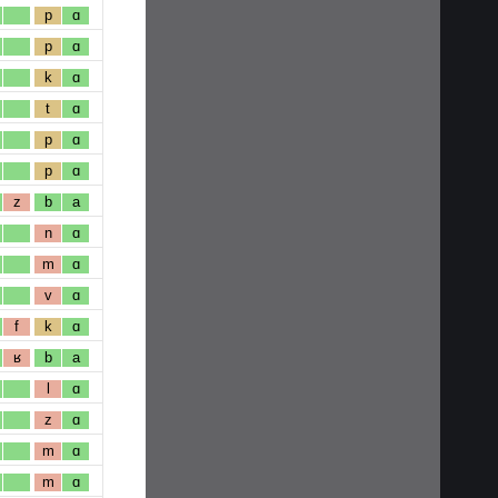
p
ɑ
p
ɑ
k
ɑ
t
ɑ
p
ɑ
p
ɑ
z
b
a
n
ɑ
m
ɑ
v
ɑ
f
k
ɑ
ʁ
b
a
l
ɑ
z
ɑ
m
ɑ
m
ɑ