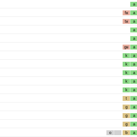
a
fʁ
a
tʁ
a
a
a
gʁ
a
k
a
k
a
k
a
k
a
k
a
t
a
g
a
g
a
g
a
o
b
a