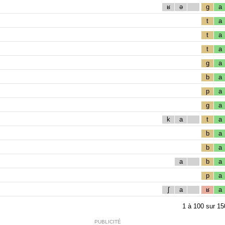
ʁ
ə
g
a
t
a
t
a
t
a
g
a
b
a
p
a
g
a
k
a
t
a
b
a
b
a
a
b
a
p
a
ʃ
a
ʁ
a
1
à
100
sur
15
PUBLICITÉ