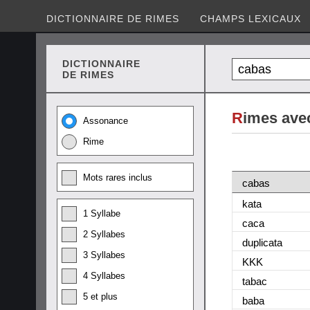
DICTIONNAIRE DE RIMES
CHAMPS LEXICAUX
DICTIONNAIRE
DE RIMES
R
imes ave
Assonance
Rime
Mots rares inclus
cabas
kata
1 Syllabe
caca
2 Syllabes
duplicata
3 Syllabes
KKK
4 Syllabes
tabac
5 et plus
baba