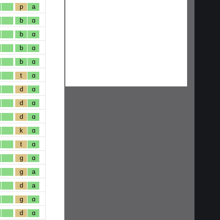
p
a
b
ɑ
b
ɑ
b
ɑ
b
ɑ
t
ɑ
d
ɑ
d
ɑ
d
ɑ
k
ɑ
t
ɑ
g
ɑ
g
a
d
a
g
ɑ
d
ɑ