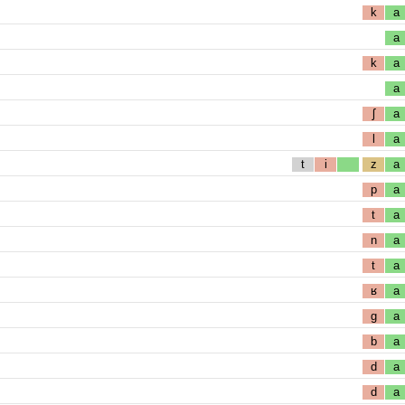
k
a
a
k
a
a
ʃ
a
l
a
t
i
z
a
p
a
t
a
n
a
t
a
ʁ
a
g
a
b
a
d
a
d
a