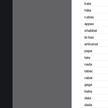
kata
hâta
cabas
appas
shabbat
là-bas
artisanat
papa
tata
nada
tabac
rabat
gaga
baba
data
dada