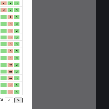
ʁ
k
ɑ
ʁ
k
ɑ
l
a
n
ɑ
n
ɑ
n
ɑ
n
ɑ
n
ɑ
s
ɑ
w
ɑ
m
ɑ
m
ɑ
ʁ
a
ʁ
a
08