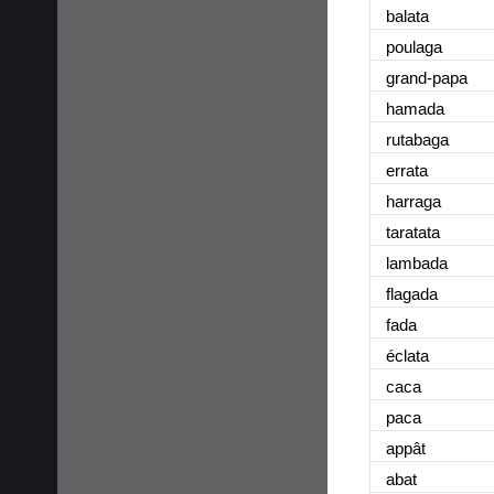
balata
poulaga
grand-papa
hamada
rutabaga
errata
harraga
taratata
lambada
flagada
fada
éclata
caca
paca
appât
abat