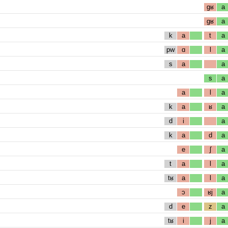
gʁ
a
gʁ
a
k
a
t
a
pw
ɑ
l
a
s
a
a
s
a
a
l
a
k
a
ʁ
a
d
i
a
k
a
d
a
e
ʃ
a
t
a
l
a
tʁ
a
l
a
ɔ
ʁj
a
d
e
z
a
tʁ
i
j
a