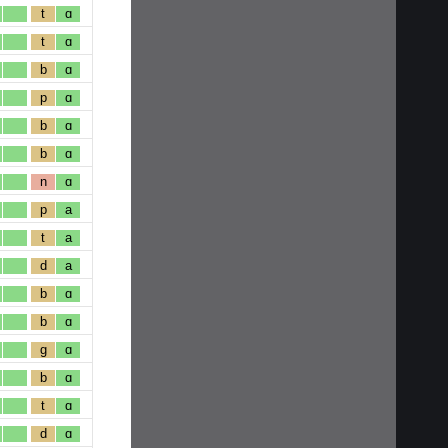
t
ɑ
t
ɑ
b
ɑ
p
ɑ
b
ɑ
b
ɑ
n
ɑ
p
a
t
a
d
a
b
ɑ
b
ɑ
g
ɑ
b
ɑ
t
ɑ
d
ɑ