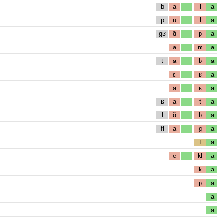
b
a
l
a
p
u
l
a
gʁ
ɑ̃
p
a
a
m
a
t
a
b
a
ɛ
ʁ
a
a
ʁ
a
ʁ
a
t
a
l
ɑ̃
b
a
fl
a
g
a
f
a
e
kl
a
k
a
p
a
a
a