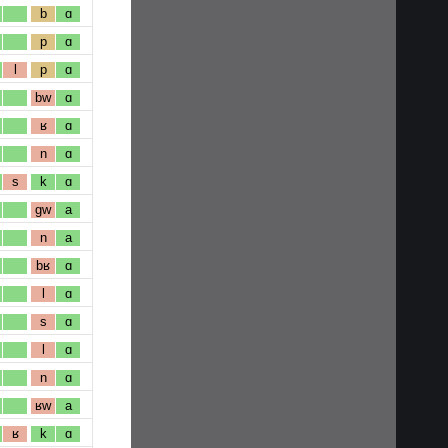
b
ɑ
p
ɑ
l
p
ɑ
bw
ɑ
ʁ
ɑ
n
ɑ
s
k
ɑ
gw
a
n
a
bʁ
ɑ
l
ɑ
s
ɑ
l
ɑ
n
ɑ
ʁw
a
ʁ
k
ɑ