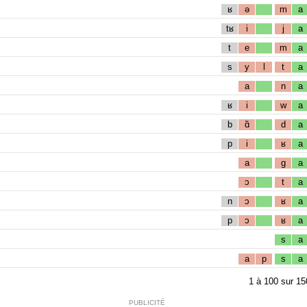
ʁ
ə
m
a
tʁ
i
j
a
t
e
m
a
s
y
l
t
a
a
n
a
ʁ
i
w
a
b
ɑ̃
d
a
p
i
ʁ
a
a
g
a
ɔ
t
a
n
ɔ
ʁ
a
p
ɔ
ʁ
a
s
a
a
p
s
a
1
à
100
sur
15
PUBLICITÉ