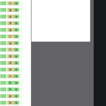
t
ɑ
g
ɑ
p
a
d
ɑ
g
ɑ
t
ɑ
g
ɑ
t
ɑ
d
ɑ
d
ɑ
d
ɑ
t
ɑ
k
ɑ
k
ɑ
p
ɑ
b
ɑ