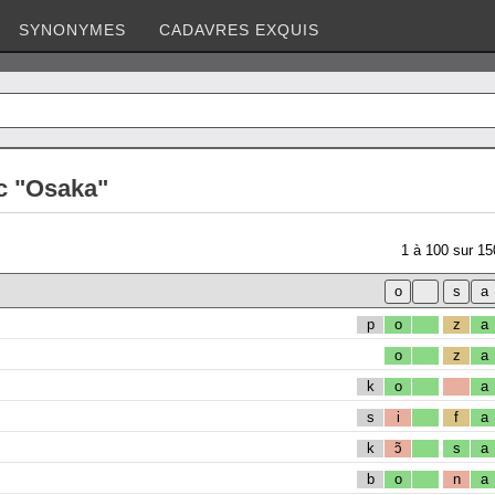
SYNONYMES
CADAVRES EXQUIS
c "Osaka"
1
à
100
sur
15
p
o
z
a
o
z
a
k
o
a
s
i
f
a
k
ɔ̃
s
a
b
o
n
a