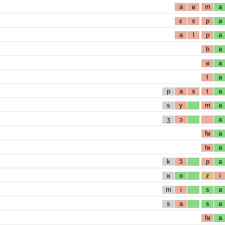
a
ʁ
m
a
ɛ
s
p
a
a
l
p
a
b
a
ʁ
a
t
a
p
a
s
t
a
s
y
m
a
ʒ
ɔ
a
fʁ
a
tʁ
a
k
ɔ̃
p
a
ʁ
o
z
i
m
i
s
a
s
a
s
a
fʁ
a