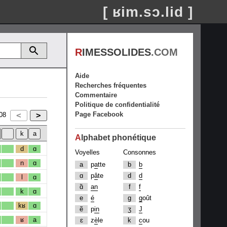
[ ʁim.sɔ.lid ]
R
IMESSOLIDES
.COM
Aide
Recherches fréquentes
Commentaire
Politique de confidentialité
Page Facebook
08
A
lphabet phonétique
d
ɑ
Voyelles
Consonnes
n
ɑ
a
p
a
tte
b
b
ɑ
p
â
te
d
d
l
ɑ
ɑ̃
an
f
f
k
ɑ
e
é
g
g
oût
kʁ
ɑ
ẽ
p
in
ʒ
J
ʁ
a
ɛ
z
è
le
k
c
ou