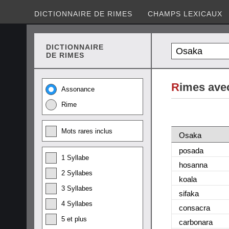
DICTIONNAIRE DE RIMES
CHAMPS LEXICAUX
DICTIONNAIRE
DE RIMES
R
imes ave
Assonance
Rime
Mots rares inclus
Osaka
posada
1 Syllabe
hosanna
2 Syllabes
koala
3 Syllabes
sifaka
4 Syllabes
consacra
5 et plus
carbonara