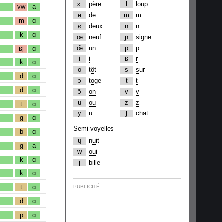
ɛː
p
è
re
l
l
oup
vw
a
ə
d
e
m
m
m
ɑ
ø
d
eu
x
n
n
k
ɑ
œ
n
eu
f
ɲ
si
gn
e
œ̃
un
p
p
ʁj
ɑ
i
i
ʁ
r
k
ɑ
o
t
ô
t
s
s
ur
d
ɑ
ɔ
t
o
ge
t
t
d
ɑ
ɔ̃
on
v
v
u
ou
z
z
t
ɑ
y
u
ʃ
ch
at
g
ɑ
Semi-voyelles
b
ɑ
ɥ
n
u
it
g
a
w
ou
i
k
ɑ
j
bi
ll
e
k
ɑ
t
ɑ
PUBLICITÉ
d
ɑ
p
ɑ