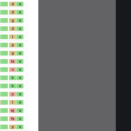
d
ɑ
d
ɑ
g
ɑ
d
ɑ
t
ɑ
p
ɑ
g
ɑ
tʁ
ɑ
n
ɑ
k
ɑ
k
ɑ
ɲ
ɑ
t
ɑ
ʁj
ɑ
fʁ
ɑ
p
ɑ