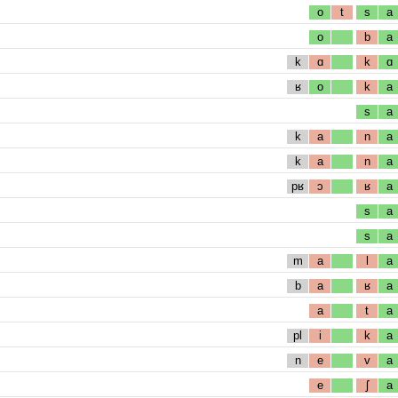
o
t
s
a
o
b
a
k
ɑ
k
ɑ
ʁ
o
k
a
s
a
k
a
n
a
k
a
n
a
pʁ
ɔ
ʁ
a
s
a
s
a
m
a
l
a
b
a
ʁ
a
a
t
a
pl
i
k
a
n
e
v
a
e
ʃ
a