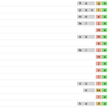
fl
a
g
a
p
a
s
t
a
m
e
ʁ
a
tʁ
i
j
a
m
a
ʁ
ə
m
a
ʁ
a
tʁ
i
j
a
m
a
ʃ
a
v
a
l
a
s
u
l
a
e
kʁ
ɑ
l
a
k
a
d
a