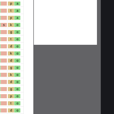
p
a
t
a
p
a
s
k
ɑ
g
ɑ
t
ɑ
d
ɑ
k
ɑ
d
ɑ
g
ɑ
k
ɑ
d
ɑ
g
ɑ
p
ɑ
t
ɑ
d
ɑ