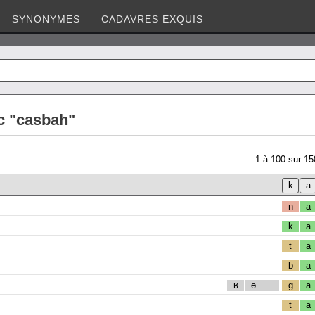
SYNONYMES
CADAVRES EXQUIS
c "casbah"
1
à
100
sur
15
n
a
k
a
t
a
b
a
ʁ
ə
g
a
t
a