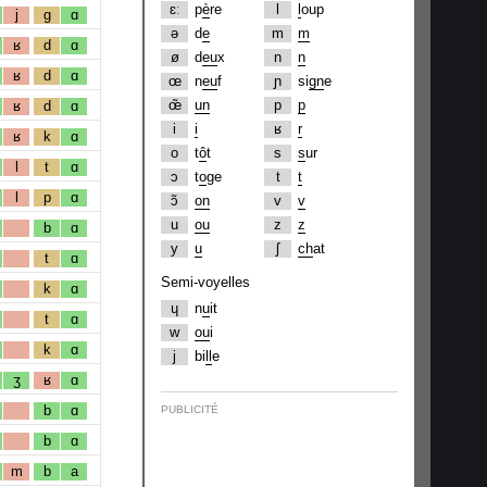
ɛː
p
è
re
l
l
oup
j
g
ɑ
ə
d
e
m
m
ʁ
d
ɑ
ø
d
eu
x
n
n
ʁ
d
ɑ
œ
n
eu
f
ɲ
si
gn
e
œ̃
un
p
p
ʁ
d
ɑ
i
i
ʁ
r
ʁ
k
ɑ
o
t
ô
t
s
s
ur
l
t
ɑ
ɔ
t
o
ge
t
t
l
p
ɑ
ɔ̃
on
v
v
u
ou
z
z
b
ɑ
y
u
ʃ
ch
at
t
ɑ
Semi-voyelles
k
ɑ
ɥ
n
u
it
t
ɑ
w
ou
i
k
ɑ
j
bi
ll
e
ʒ
ʁ
ɑ
b
ɑ
PUBLICITÉ
b
ɑ
m
b
a