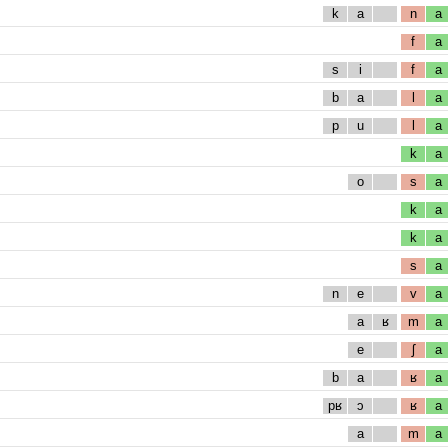
k
a
n
a
f
a
s
i
f
a
b
a
l
a
p
u
l
a
k
a
o
s
a
k
a
k
a
s
a
n
e
v
a
a
ʁ
m
a
e
ʃ
a
b
a
ʁ
a
pʁ
ɔ
ʁ
a
a
m
a