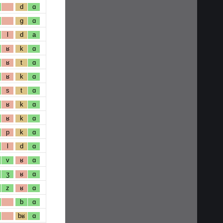
d
ɑ
g
ɑ
l
d
a
ʁ
k
ɑ
ʁ
t
ɑ
ʁ
k
ɑ
s
t
ɑ
ʁ
k
ɑ
ʁ
k
ɑ
p
k
ɑ
l
d
ɑ
v
ʁ
ɑ
ʒ
ʁ
ɑ
z
ʁ
ɑ
b
ɑ
bʁ
ɑ