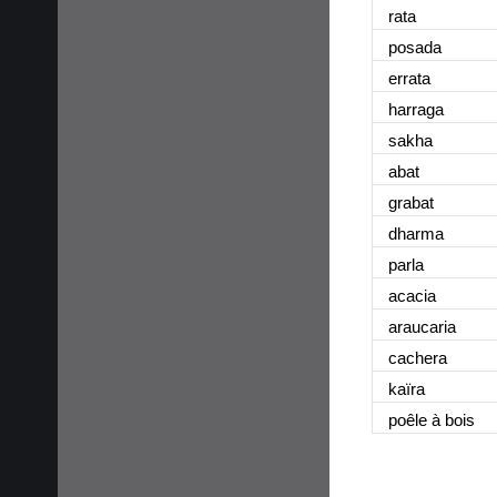
rata
posada
errata
harraga
sakha
abat
grabat
dharma
parla
acacia
araucaria
cachera
kaïra
poêle à bois