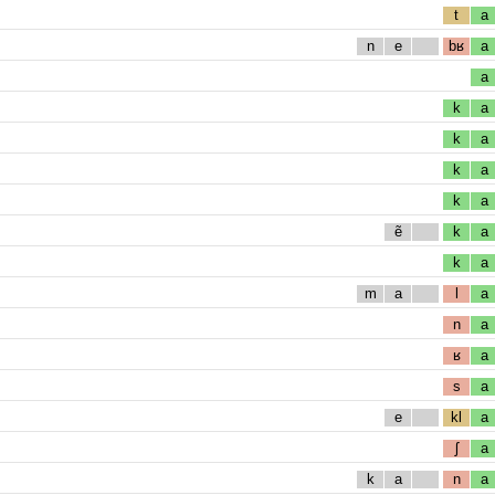
t
a
n
e
bʁ
a
a
k
a
k
a
k
a
k
a
ẽ
k
a
k
a
m
a
l
a
n
a
ʁ
a
s
a
e
kl
a
ʃ
a
k
a
n
a