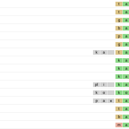
t
a
t
a
g
a
b
a
p
a
g
a
k
a
t
a
k
a
k
a
k
a
pl
i
k
a
k
ɑ
k
ɑ
p
a
ʁ
t
a
t
a
b
a
m
a