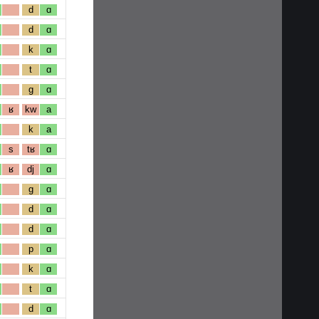
d
ɑ
d
ɑ
k
ɑ
t
ɑ
g
ɑ
ʁ
kw
a
k
a
s
tʁ
ɑ
ʁ
dj
ɑ
g
ɑ
d
ɑ
d
ɑ
p
ɑ
k
ɑ
t
ɑ
d
ɑ