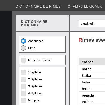
DICTIONNAIRE DE RIMES
CHAMPS LEXICAUX
DICTIONNAIRE
DE RIMES
R
imes ave
Assonance
Rime
Mots rares inclus
casbah
nazca
1 Syllabe
Kafka
2 Syllabes
tarba
3 Syllabes
basta
4 Syllabes
regarda
5 et plus
taffetas