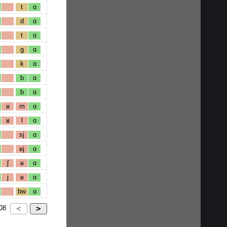
t
ɑ
d
ɑ
t
ɑ
g
ɑ
k
ɑ
b
ɑ
b
ɑ
ʁ
m
ɑ
ʁ
l
ɑ
sj
ɑ
ʁj
ɑ
ʃ
ʁ
ɑ
j
ʁ
ɑ
bw
ɑ
08