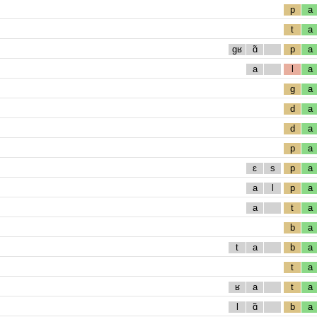
p
a
t
a
gʁ
ɑ̃
p
a
a
l
a
g
a
d
a
d
a
p
a
ɛ
s
p
a
a
l
p
a
a
t
a
b
a
t
a
b
a
t
a
ʁ
a
t
a
l
ɑ̃
b
a