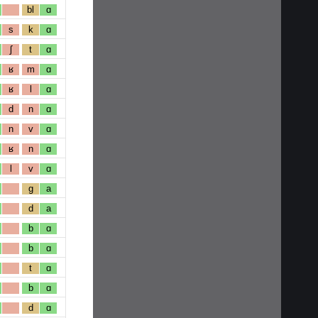
bl
ɑ
s
k
ɑ
ʃ
t
ɑ
ʁ
m
ɑ
ʁ
l
ɑ
d
n
ɑ
n
v
ɑ
ʁ
n
ɑ
l
v
ɑ
g
a
d
a
b
ɑ
b
ɑ
t
ɑ
b
ɑ
d
ɑ