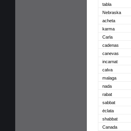
tabla
Nebraska
acheta
karma
Carla
cadenas
canevas
incarnat
calva
malaga
nada
rabat
sabbat
éclata
shabbat
Canada