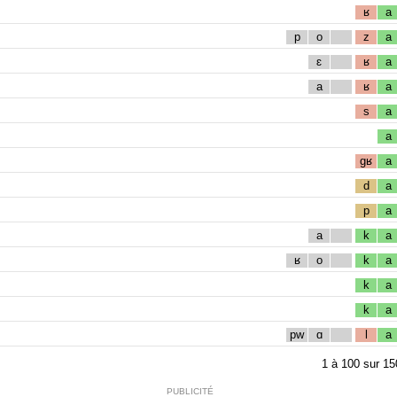
ʁ
a
p
o
z
a
ɛ
ʁ
a
a
ʁ
a
s
a
a
gʁ
a
d
a
p
a
a
k
a
ʁ
o
k
a
k
a
k
a
pw
ɑ
l
a
1
à
100
sur
15
PUBLICITÉ