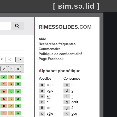
[ ʁim.sɔ.lid ]
R
IMESSOLIDES
.COM
Aide
Recherches fréquentes
Commentaire
Politique de confidentialité
Page Facebook
08
A
lphabet phonétique
z
k
ɑ
Voyelles
Consonnes
f
k
ɑ
a
p
a
tte
b
b
ɑ
p
â
te
d
d
ʁ
b
a
ɑ̃
an
f
f
s
t
a
e
é
g
g
oût
ʁ
d
ɑ
ẽ
p
in
ʒ
J
f
t
ɑ
ɛ
z
è
le
k
c
ou