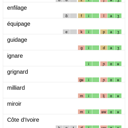
enfilage
ɑ̃
f
i
l
a
ʒ
équipage
e
k
i
p
a
ʒ
guidage
g
i
d
a
ʒ
ignare
i
ɲ
ɑ
ʁ
grignard
gʁ
i
ɲ
ɑ
ʁ
milliard
m
i
lj
ɑ
ʁ
miroir
m
i
ʁw
ɑ
ʁ
Côte d'Ivoire
k
o
t
d
i
vw
ɑ
ʁ