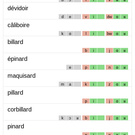
dévidoir
d
e
v
i
dw
ɑ
ʁ
câliboire
k
ɑ
l
i
bw
ɑ
ʁ
billard
b
i
j
ɑ
ʁ
épinard
e
p
i
n
ɑ
ʁ
maquisard
m
a
k
i
z
ɑ
ʁ
pillard
p
i
j
ɑ
ʁ
corbillard
k
ɔ
ʁ
b
i
j
ɑ
ʁ
pinard
p
i
n
ɑ
ʁ