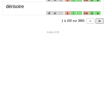
dérisoire
d
e
ʁ
i
zw
ɑ
ʁ
1
à
100
sur
3865
PUBLICITÉ