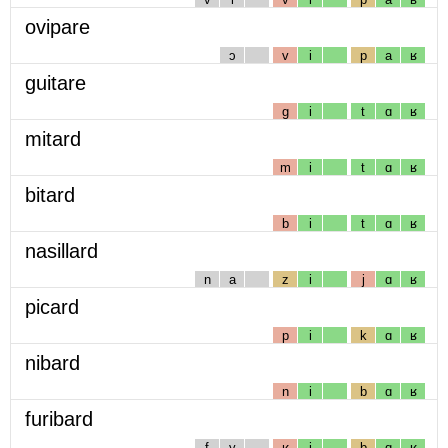
ovipare
ɔ
v
i
p
a
ʁ
guitare
g
i
t
ɑ
ʁ
mitard
m
i
t
ɑ
ʁ
bitard
b
i
t
ɑ
ʁ
nasillard
n
a
z
i
j
ɑ
ʁ
picard
p
i
k
ɑ
ʁ
nibard
n
i
b
ɑ
ʁ
furibard
f
y
ʁ
i
b
ɑ
ʁ