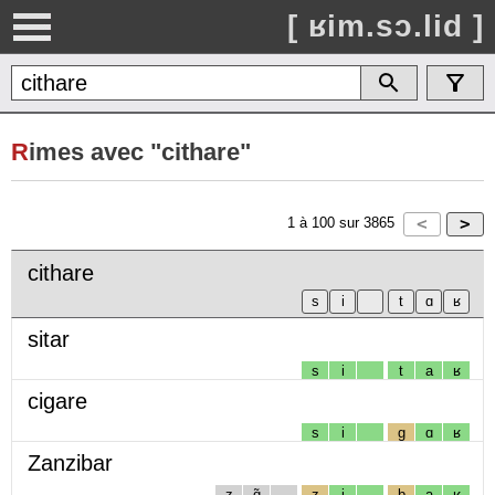
[ ʁim.sɔ.lid ]
R
imes avec "cithare"
1
à
100
sur
3865
cithare
sitar
s
i
t
a
ʁ
cigare
s
i
g
ɑ
ʁ
Zanzibar
z
ɑ̃
z
i
b
a
ʁ