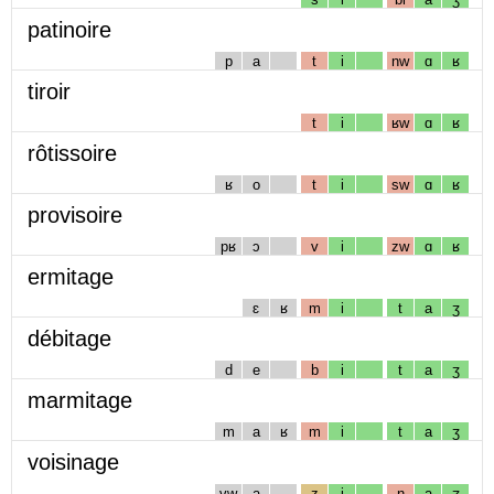
patinoire
p
a
t
i
nw
ɑ
ʁ
tiroir
t
i
ʁw
ɑ
ʁ
rôtissoire
ʁ
o
t
i
sw
ɑ
ʁ
provisoire
pʁ
ɔ
v
i
zw
ɑ
ʁ
ermitage
ɛ
ʁ
m
i
t
a
ʒ
débitage
d
e
b
i
t
a
ʒ
marmitage
m
a
ʁ
m
i
t
a
ʒ
voisinage
vw
a
z
i
n
a
ʒ