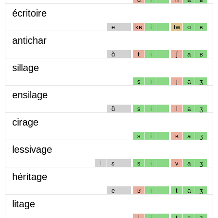
écritoire
e
kʁ
i
tw
ɑ
ʁ
antichar
ɑ̃
t
i
ʃ
a
ʁ
sillage
s
i
j
a
ʒ
ensilage
ɑ̃
s
i
l
a
ʒ
cirage
s
i
ʁ
a
ʒ
lessivage
l
ɛ
s
i
v
a
ʒ
héritage
e
ʁ
i
t
a
ʒ
litage
l
i
t
a
ʒ