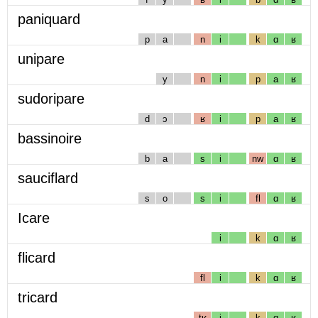
paniquard
p
a
n
i
k
ɑ
ʁ
unipare
y
n
i
p
a
ʁ
sudoripare
d
ɔ
ʁ
i
p
a
ʁ
bassinoire
b
a
s
i
nw
ɑ
ʁ
sauciflard
s
o
s
i
fl
ɑ
ʁ
Icare
i
k
ɑ
ʁ
flicard
fl
i
k
ɑ
ʁ
tricard
tʁ
i
k
ɑ
ʁ