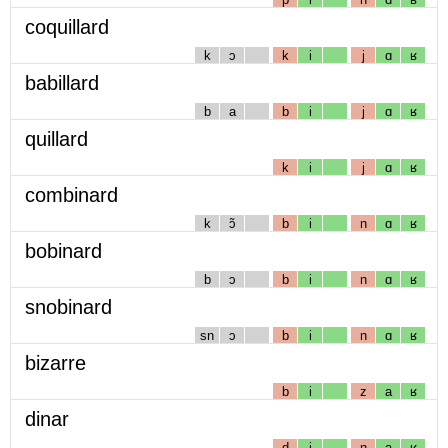
coquillard
k
ɔ
k
i
j
ɑ
ʁ
babillard
b
a
b
i
j
ɑ
ʁ
quillard
k
i
j
ɑ
ʁ
combinard
k
ɔ̃
b
i
n
ɑ
ʁ
bobinard
b
ɔ
b
i
n
ɑ
ʁ
snobinard
sn
ɔ
b
i
n
ɑ
ʁ
bizarre
b
i
z
a
ʁ
dinar
d
i
n
a
ʁ