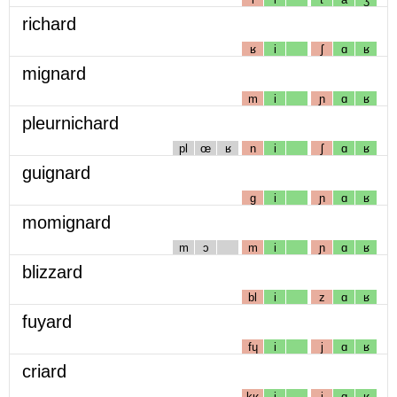
richard
ʁ
i
ʃ
ɑ
ʁ
mignard
m
i
ɲ
ɑ
ʁ
pleurnichard
pl
œ
ʁ
n
i
ʃ
ɑ
ʁ
guignard
g
i
ɲ
ɑ
ʁ
momignard
m
ɔ
m
i
ɲ
ɑ
ʁ
blizzard
bl
i
z
ɑ
ʁ
fuyard
fɥ
i
j
ɑ
ʁ
criard
kʁ
i
j
ɑ
ʁ