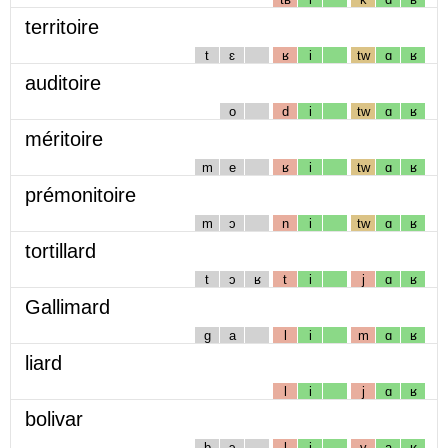
territoire
t
ɛ
ʁ
i
tw
ɑ
ʁ
auditoire
o
d
i
tw
ɑ
ʁ
méritoire
m
e
ʁ
i
tw
ɑ
ʁ
prémonitoire
m
ɔ
n
i
tw
ɑ
ʁ
tortillard
t
ɔ
ʁ
t
i
j
ɑ
ʁ
Gallimard
g
a
l
i
m
ɑ
ʁ
liard
l
i
j
ɑ
ʁ
bolivar
b
ɔ
l
i
v
a
ʁ