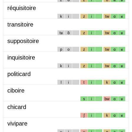
réquisitoire
k
i
z
i
tw
ɑ
ʁ
transitoire
tʁ
ɑ̃
z
i
tw
ɑ
ʁ
suppositoire
p
o
z
i
tw
ɑ
ʁ
inquisitoire
k
i
z
i
tw
ɑ
ʁ
politicard
l
i
t
i
k
ɑ
ʁ
ciboire
s
i
bw
ɑ
ʁ
chicard
ʃ
i
k
ɑ
ʁ
vivipare
v
i
v
i
p
a
ʁ