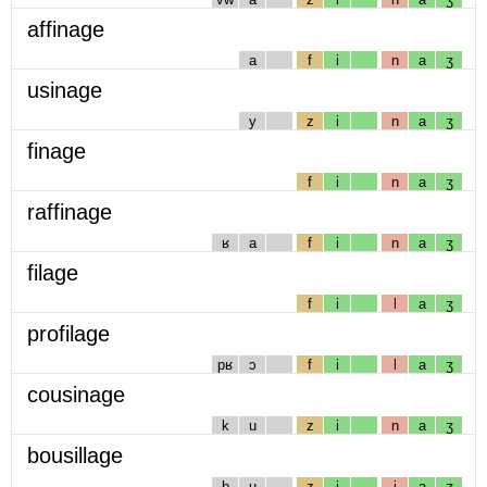
affinage
a
f
i
n
a
ʒ
usinage
y
z
i
n
a
ʒ
finage
f
i
n
a
ʒ
raffinage
ʁ
a
f
i
n
a
ʒ
filage
f
i
l
a
ʒ
profilage
pʁ
ɔ
f
i
l
a
ʒ
cousinage
k
u
z
i
n
a
ʒ
bousillage
b
u
z
i
j
a
ʒ