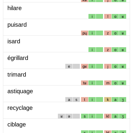
hilare
i
l
ɑ
ʁ
puisard
pɥ
i
z
ɑ
ʁ
isard
i
z
ɑ
ʁ
égrillard
e
gʁ
i
j
ɑ
ʁ
trimard
tʁ
i
m
ɑ
ʁ
astiquage
a
s
t
i
k
a
ʒ
recyclage
ʁ
ə
s
i
kl
a
ʒ
ciblage
s
i
bl
a
ʒ