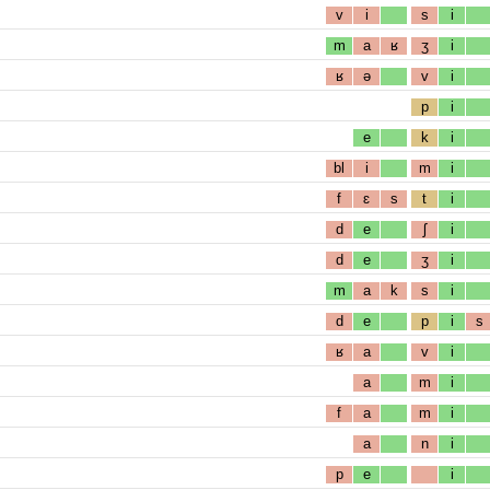
v
i
s
i
m
a
ʁ
ʒ
i
ʁ
ə
v
i
p
i
e
k
i
bl
i
m
i
f
ɛ
s
t
i
d
e
ʃ
i
d
e
ʒ
i
m
a
k
s
i
d
e
p
i
s
ʁ
a
v
i
a
m
i
f
a
m
i
a
n
i
p
e
i