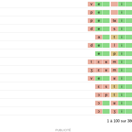
v
e
i
p
e
i
p
e
tʁ
i
d
e
s
i
a
t
i
d
e
l
i
e
p
i
t
ɛ
ʁ
m
i
ʒ
ɛ
ʁ
m
i
v
e
ʁ
i
ɛ
s
t
i
ɔ
p
t
i
ɔ
ʁ
i
ɔ
ʒ
i
1
à
100
sur
38
PUBLICITÉ