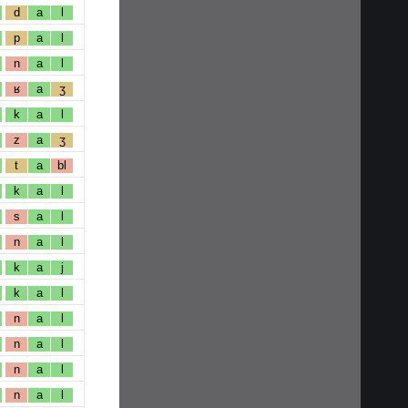
d
a
l
p
a
l
n
a
l
ʁ
a
ʒ
k
a
l
z
a
ʒ
t
a
bl
k
a
l
s
a
l
n
a
l
k
a
j
k
a
l
n
a
l
n
a
l
n
a
l
n
a
l