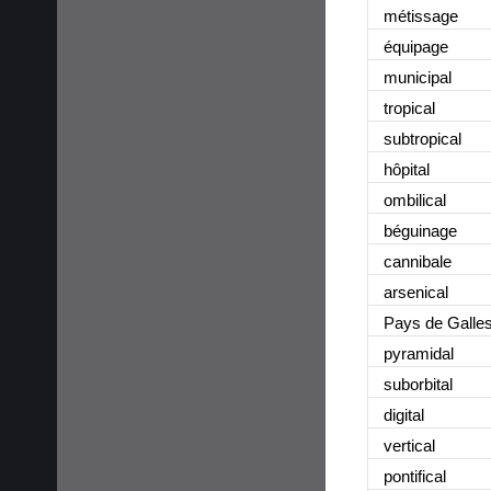
métissage
équipage
municipal
tropical
subtropical
hôpital
ombilical
béguinage
cannibale
arsenical
Pays de Galle
pyramidal
suborbital
digital
vertical
pontifical