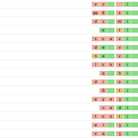
v
ɔ
i
pʁ
ẽ
s
i
d
ɔ
m
i
e
t
i
s
ɛ
ʁ
v
i
d
e
v
i
n
e
v
i
l
ɛ
k
s
i
a
b
i
d
i
s
i
ɑ̃
t
i
ʁ
y
ʁ
ʒ
i
ɔ
ʁ
d
i
t
ɛ
s
t
i
ʁ
i
ʒ
i
v
a
ʒ
i