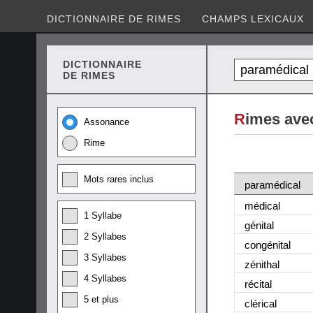
DICTIONNAIRE DE RIMES
CHAMPS LEXICAUX
DICTIONNAIRE
DE RIMES
R
imes ave
Assonance
Rime
Mots rares inclus
paramédical
médical
1 Syllabe
génital
2 Syllabes
congénital
3 Syllabes
zénithal
4 Syllabes
récital
5 et plus
clérical