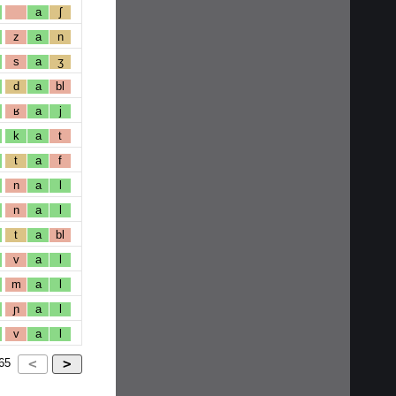
a
ʃ
z
a
n
s
a
ʒ
d
a
bl
ʁ
a
j
k
a
t
t
a
f
n
a
l
n
a
l
t
a
bl
v
a
l
m
a
l
ɲ
a
l
v
a
l
65