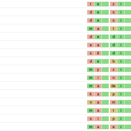
t
e
z
i
d
e
s
i
d
e
s
i
m
a
t
i
d
e
d
i
ʁ
a
d
i
s
ẽ
d
i
d
e
b
i
m
y
z
i
m
i
n
i
m
a
dʁ
i
k
a
p
i
n
a
m
i
m
a
t
i
s
i
p
i
m
a
ʁ
i