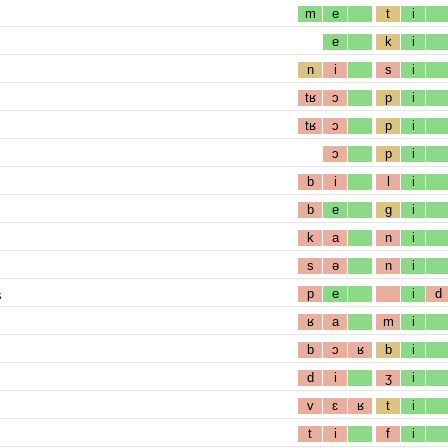
m
e
t
i
e
k
i
n
i
s
i
tʁ
ɔ
p
i
tʁ
ɔ
p
i
ɔ
p
i
b
i
l
i
b
e
g
i
k
a
n
i
s
ə
n
i
s
p
e
i
d
ʁ
a
m
i
b
ɔ
ʁ
b
i
d
i
ʒ
i
v
ɛ
ʁ
t
i
t
i
f
i