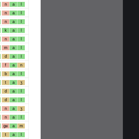
n
a
l
n
a
l
n
a
l
k
a
l
n
a
l
m
a
l
d
a
l
f
a
n
b
a
l
t
a
ʒ
d
a
l
d
a
l
n
a
ʒ
n
a
l
gʁ
a
m
t
a
l