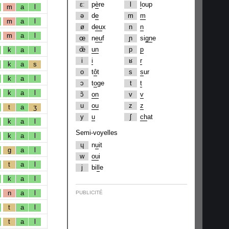
ɛː
p
è
re
l
l
oup
m
a
l
ə
d
e
m
m
m
a
l
ø
d
eu
x
n
n
m
a
l
œ
n
eu
f
ɲ
si
gn
e
œ̃
un
p
p
k
a
l
i
i
ʁ
r
k
a
s
o
t
ô
t
s
s
ur
k
a
l
ɔ
t
o
ge
t
t
k
a
l
ɔ̃
on
v
v
u
ou
z
z
t
a
ʒ
y
u
ʃ
ch
at
k
a
l
Semi-voyelles
k
a
l
ɥ
n
u
it
g
a
l
w
ou
i
t
a
l
j
bi
ll
e
k
a
l
n
a
l
PUBLICITÉ
t
a
l
t
a
l