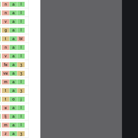
n
a
l
n
a
l
v
a
l
g
a
l
t
a
bl
n
a
l
v
a
l
fʁ
a
ʒ
vʁ
a
ʒ
m
a
l
t
a
ʒ
t
ɑ
j
ʁ
a
l
lj
a
l
m
a
l
z
a
ʒ