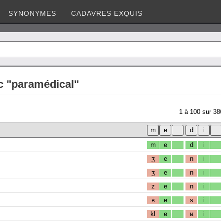
SYNONYMES
CADAVRES EXQUIS
c "paramédical"
1
à
100
sur
38
m
e
d
i
ʒ
e
n
i
ʒ
e
n
i
z
e
n
i
ʁ
e
s
i
kl
e
ʁ
i