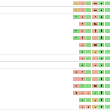
n
ɔ
m
i
n
ɔ
m
i
m
i
f
i
a
m
i
m
a
ʃ
i
m
i
n
i
a
m
i
e
p
i
a
n
i
e
ʁ
i
k
ɔ
i
l
ɔ
i
d
e
m
i
k
a
ʁ
d
i
e
p
i
ɔ
ʁ
b
i