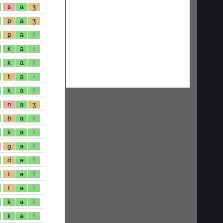
s
a
ʒ
p
a
ʒ
p
a
l
k
a
l
k
a
l
t
a
l
k
a
l
n
a
ʒ
b
a
l
k
a
l
g
a
l
d
a
l
t
a
l
t
a
l
k
a
l
k
a
l