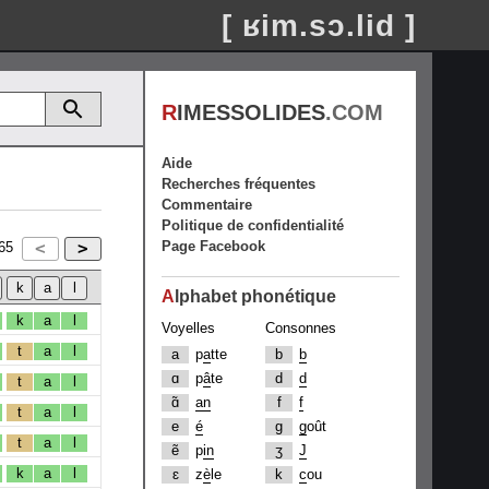
[ ʁim.sɔ.lid ]
R
IMESSOLIDES
.COM
Aide
Recherches fréquentes
Commentaire
Politique de confidentialité
Page Facebook
65
A
lphabet phonétique
k
a
l
Voyelles
Consonnes
t
a
l
a
p
a
tte
b
b
ɑ
p
â
te
d
d
t
a
l
ɑ̃
an
f
f
t
a
l
e
é
g
g
oût
t
a
l
ẽ
p
in
ʒ
J
k
a
l
ɛ
z
è
le
k
c
ou