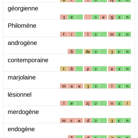
géorgienne
ʒ
e
ɔ
ʁ
ʒj
ɛ
n
Philomène
f
i
l
ɔ
m
ɛ
n
androgène
ɑ̃
dʁ
ɔ
ʒ
ɛː
n
contemporaine
t
ɑ̃
p
ɔ
ʁ
ɛ
n
marjolaine
m
a
ʁ
ʒ
ɔ
l
ɛ
n
lésionnel
l
e
zj
ɔ
n
ɛ
l
merdogène
m
ɛ
ʁ
d
ɔ
ʒ
ɛː
n
endogène
ɑ̃
d
ɔ
ʒ
ɛː
n