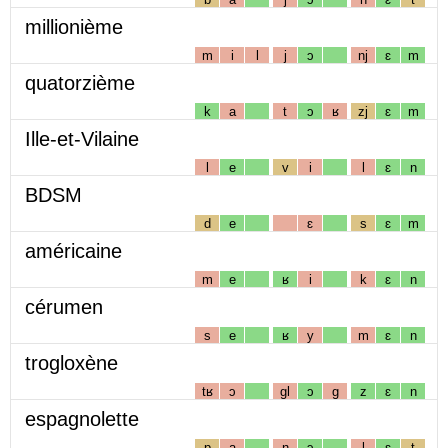
millionième
m
i
l
j
ɔ
nj
ɛ
m
quatorzième
k
a
t
ɔ
ʁ
zj
ɛ
m
Ille-et-Vilaine
l
e
v
i
l
ɛ
n
BDSM
d
e
ɛ
s
ɛ
m
américaine
m
e
ʁ
i
k
ɛ
n
cérumen
s
e
ʁ
y
m
ɛ
n
trogloxène
tʁ
ɔ
gl
ɔ
g
z
ɛ
n
espagnolette
p
a
ɲ
ɔ
l
ɛ
t