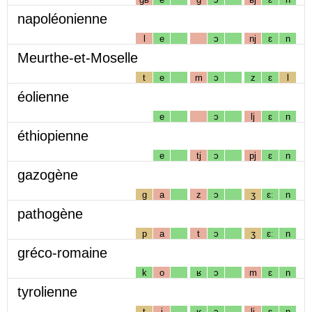
napoléonienne
l
e
ɔ
nj
ɛ
n
Meurthe-et-Moselle
t
e
m
ɔ
z
ɛ
l
éolienne
e
ɔ
lj
ɛ
n
éthiopienne
e
tj
ɔ
pj
ɛ
n
gazogène
g
a
z
ɔ
ʒ
ɛː
n
pathogène
p
a
t
ɔ
ʒ
ɛː
n
gréco-romaine
k
o
ʁ
ɔ
m
ɛ
n
tyrolienne
t
i
ʁ
ɔ
lj
ɛ
n