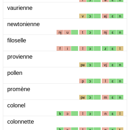
vaurienne
v
ɔ
ʁj
ɛ
n
newtonienne
nj
u
t
ɔ
nj
ɛ
n
filoselle
f
i
l
ɔ
z
ɛ
l
provienne
pʁ
ɔ
vj
ɛ
n
pollen
p
ɔ
l
ɛ
n
promène
pʁ
ɔ
m
ɛ
n
colonel
k
ɔ
l
ɔ
n
ɛ
l
colonnette
k
ɔ
l
ɔ
n
ɛ
t