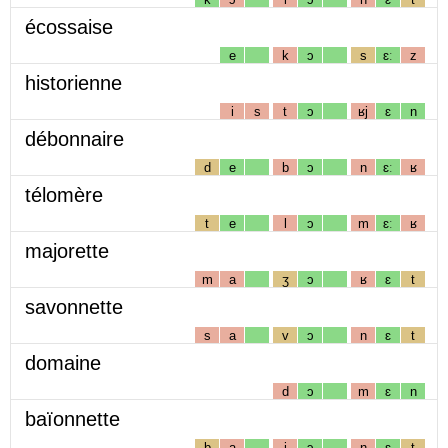
écossaise
e
k
ɔ
s
ɛː
z
historienne
i
s
t
ɔ
ʁj
ɛ
n
débonnaire
d
e
b
ɔ
n
ɛː
ʁ
télomère
t
e
l
ɔ
m
ɛː
ʁ
majorette
m
a
ʒ
ɔ
ʁ
ɛ
t
savonnette
s
a
v
ɔ
n
ɛ
t
domaine
d
ɔ
m
ɛ
n
baïonnette
b
a
j
ɔ
n
ɛ
t