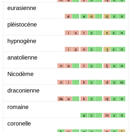
eurasienne
ø
ʁ
ɑ
zj
ɛ
n
pléistocène
i
s
t
ɔ
s
ɛː
n
hypnogène
i
p
n
ɔ
ʒ
ɛː
n
anatolienne
n
a
t
ɔ
lj
ɛ
n
Nicodème
n
i
k
ɔ
d
ɛ
m
draconienne
dʁ
a
k
ɔ
nj
ɛ
n
romaine
ʁ
ɔ
m
ɛ
n
coronelle
k
ɔ
ʁ
ɔ
n
ɛ
l