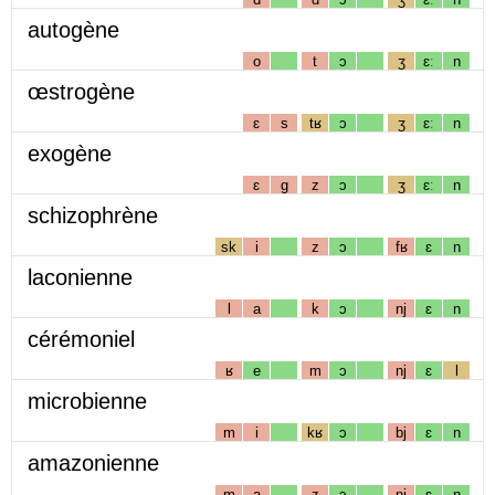
autogène
o
t
ɔ
ʒ
ɛː
n
œstrogène
ɛ
s
tʁ
ɔ
ʒ
ɛː
n
exogène
ɛ
g
z
ɔ
ʒ
ɛː
n
schizophrène
sk
i
z
ɔ
fʁ
ɛ
n
laconienne
l
a
k
ɔ
nj
ɛ
n
cérémoniel
ʁ
e
m
ɔ
nj
ɛ
l
microbienne
m
i
kʁ
ɔ
bj
ɛ
n
amazonienne
m
a
z
ɔ
nj
ɛ
n