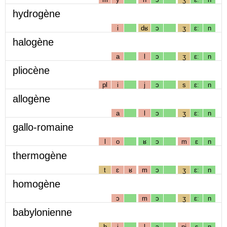
hydrogène
i
dʁ
ɔ
ʒ
ɛː
n
halogène
a
l
ɔ
ʒ
ɛː
n
pliocène
pl
i
j
ɔ
s
ɛː
n
allogène
a
l
ɔ
ʒ
ɛː
n
gallo-romaine
l
o
ʁ
ɔ
m
ɛ
n
thermogène
t
ɛ
ʁ
m
ɔ
ʒ
ɛː
n
homogène
ɔ
m
ɔ
ʒ
ɛː
n
babylonienne
b
i
l
ɔ
nj
ɛ
n