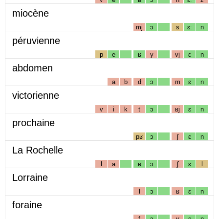
miocène
mj
ɔ
s
ɛː
n
péruvienne
p
e
ʁ
y
vj
ɛ
n
abdomen
a
b
d
ɔ
m
ɛ
n
victorienne
v
i
k
t
ɔ
ʁj
ɛ
n
prochaine
pʁ
ɔ
ʃ
ɛ
n
La Rochelle
l
a
ʁ
ɔ
ʃ
ɛ
l
Lorraine
l
ɔ
ʁ
ɛ
n
foraine
f
ɔ
ʁ
ɛ
n