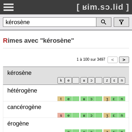
[ ʁim.sɔ.lid ]
R
imes avec "kérosène"
1
à
100
sur
3497
kérosène
hétérogène
t
e
ʁ
ɔ
ʒ
ɛː
n
cancérogène
s
e
ʁ
ɔ
ʒ
ɛː
n
érogène
e
ʁ
ɔ
ʒ
ɛː
n