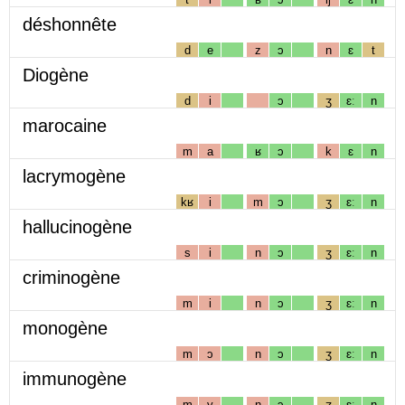
déshonnête
d
e
z
ɔ
n
ɛ
t
Diogène
d
i
ɔ
ʒ
ɛː
n
marocaine
m
a
ʁ
ɔ
k
ɛ
n
lacrymogène
kʁ
i
m
ɔ
ʒ
ɛː
n
hallucinogène
s
i
n
ɔ
ʒ
ɛː
n
criminogène
m
i
n
ɔ
ʒ
ɛː
n
monogène
m
ɔ
n
ɔ
ʒ
ɛː
n
immunogène
m
y
n
ɔ
ʒ
ɛː
n