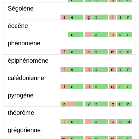
Ségolène
s
e
g
ɔ
l
ɛ
n
éocène
e
ɔ
s
ɛː
n
phénomène
f
e
n
ɔ
m
ɛ
n
épiphénomène
f
e
n
ɔ
m
ɛ
n
calédonienne
l
e
d
ɔ
nj
ɛ
n
pyrogène
p
i
ʁ
ɔ
ʒ
ɛː
n
théorème
t
e
ɔ
ʁ
ɛ
m
grégorienne
gʁ
e
g
ɔ
ʁj
ɛ
n