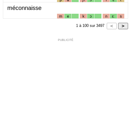
méconnaisse
m
e
k
ɔ
n
ɛː
s
1
à
100
sur
3497
PUBLICITÉ