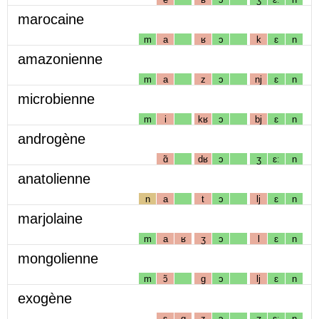
marocaine
m
a
ʁ
ɔ
k
ɛ
n
amazonienne
m
a
z
ɔ
nj
ɛ
n
microbienne
m
i
kʁ
ɔ
bj
ɛ
n
androgène
ɑ̃
dʁ
ɔ
ʒ
ɛː
n
anatolienne
n
a
t
ɔ
lj
ɛ
n
marjolaine
m
a
ʁ
ʒ
ɔ
l
ɛ
n
mongolienne
m
ɔ̃
g
ɔ
lj
ɛ
n
exogène
ɛ
g
z
ɔ
ʒ
ɛː
n