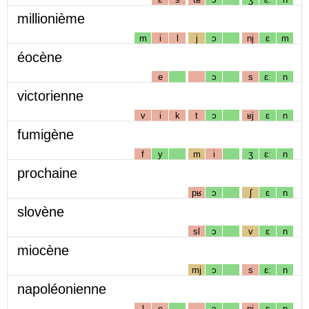
millionième
m
i
l
j
ɔ
nj
ɛ
m
éocène
e
ɔ
s
ɛː
n
victorienne
v
i
k
t
ɔ
ʁj
ɛ
n
fumigène
f
y
m
i
ʒ
ɛː
n
prochaine
pʁ
ɔ
ʃ
ɛ
n
slovène
sl
ɔ
v
ɛ
n
miocène
mj
ɔ
s
ɛː
n
napoléonienne
l
e
ɔ
nj
ɛ
n