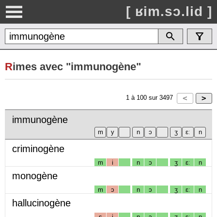
[ ʁim.sɔ.lid ]
R
imes avec "immunogène"
1
à
100
sur
3497
immunogène
criminogène
m
i
n
ɔ
ʒ
ɛː
n
monogène
m
ɔ
n
ɔ
ʒ
ɛː
n
hallucinogène
s
i
n
ɔ
ʒ
ɛː
n