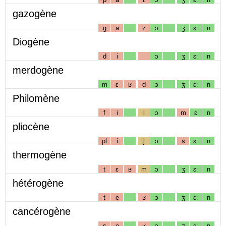
gazogène
g
a
z
ɔ
ʒ
ɛː
n
Diogène
d
i
ɔ
ʒ
ɛː
n
merdogène
m
ɛ
ʁ
d
ɔ
ʒ
ɛː
n
Philomène
f
i
l
ɔ
m
ɛ
n
pliocène
pl
i
j
ɔ
s
ɛː
n
thermogène
t
ɛ
ʁ
m
ɔ
ʒ
ɛː
n
hétérogène
t
e
ʁ
ɔ
ʒ
ɛː
n
cancérogène
s
e
ʁ
ɔ
ʒ
ɛː
n