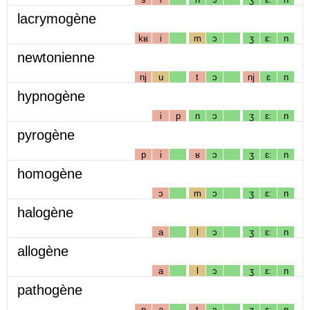
lacrymogène
kʁ
i
m
ɔ
ʒ
ɛː
n
newtonienne
nj
u
t
ɔ
nj
ɛ
n
hypnogène
i
p
n
ɔ
ʒ
ɛː
n
pyrogène
p
i
ʁ
ɔ
ʒ
ɛː
n
homogène
ɔ
m
ɔ
ʒ
ɛː
n
halogène
a
l
ɔ
ʒ
ɛː
n
allogène
a
l
ɔ
ʒ
ɛː
n
pathogène
p
a
t
ɔ
ʒ
ɛː
n