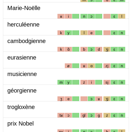
Marie-Noëlle
ʁ
i
n
ɔ
ɛ
l
herculéenne
k
y
l
e
ɛ
n
cambodgienne
k
ɑ̃
b
ɔ
d
ʒj
ɛ
n
eurasienne
ø
ʁ
ɑ
zj
ɛ
n
musicienne
m
y
z
i
sj
ɛ
n
géorgienne
ʒ
e
ɔ
ʁ
ʒj
ɛ
n
trogloxène
tʁ
ɔ
gl
ɔ
g
z
ɛ
n
prix Nobel
pʁ
i
n
ɔ
b
ɛ
l