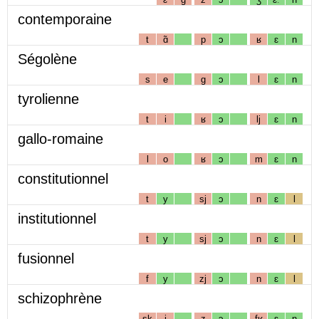
contemporaine
t
ɑ̃
p
ɔ
ʁ
ɛ
n
Ségolène
s
e
g
ɔ
l
ɛ
n
tyrolienne
t
i
ʁ
ɔ
lj
ɛ
n
gallo-romaine
l
o
ʁ
ɔ
m
ɛ
n
constitutionnel
t
y
sj
ɔ
n
ɛ
l
institutionnel
t
y
sj
ɔ
n
ɛ
l
fusionnel
f
y
zj
ɔ
n
ɛ
l
schizophrène
sk
i
z
ɔ
fʁ
ɛ
n