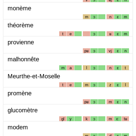
monème
m
ɔ
n
ɛ
m
théorème
t
e
ɔ
ʁ
ɛ
m
provienne
pʁ
ɔ
vj
ɛ
n
malhonnête
m
a
l
ɔ
n
ɛ
t
Meurthe-et-Moselle
t
e
m
ɔ
z
ɛ
l
promène
pʁ
ɔ
m
ɛ
n
glucomètre
gl
y
k
ɔ
m
ɛː
tʁ
modem
m
ɔ
d
ɛ
m