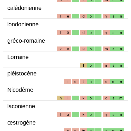
calédonienne
l
e
d
ɔ
nj
ɛ
n
londonienne
l
ɔ̃
d
ɔ
nj
ɛ
n
gréco-romaine
k
o
ʁ
ɔ
m
ɛ
n
Lorraine
l
ɔ
ʁ
ɛ
n
pléistocène
i
s
t
ɔ
s
ɛː
n
Nicodème
n
i
k
ɔ
d
ɛ
m
laconienne
l
a
k
ɔ
nj
ɛ
n
œstrogène
ɛ
s
tʁ
ɔ
ʒ
ɛː
n