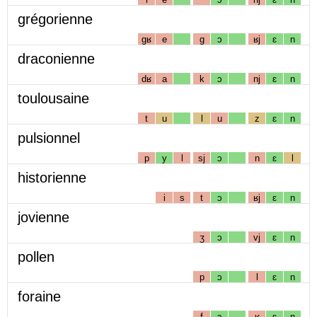
grégorienne
gʁ
e
g
ɔ
ʁj
ɛ
n
draconienne
dʁ
a
k
ɔ
nj
ɛ
n
toulousaine
t
u
l
u
z
ɛ
n
pulsionnel
p
y
l
sj
ɔ
n
ɛ
l
historienne
i
s
t
ɔ
ʁj
ɛ
n
jovienne
ʒ
ɔ
vj
ɛ
n
pollen
p
ɔ
l
ɛ
n
foraine
f
ɔ
ʁ
ɛ
n