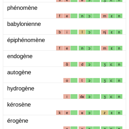
phénomène
f
e
n
ɔ
m
ɛ
n
babylonienne
b
i
l
ɔ
nj
ɛ
n
épiphénomène
f
e
n
ɔ
m
ɛ
n
endogène
ɑ̃
d
ɔ
ʒ
ɛː
n
autogène
o
t
ɔ
ʒ
ɛː
n
hydrogène
i
dʁ
ɔ
ʒ
ɛː
n
kérosène
k
e
ʁ
ɔ
z
ɛ
n
érogène
e
ʁ
ɔ
ʒ
ɛː
n