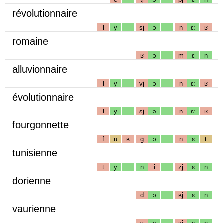
révolutionnaire
l
y
sj
ɔ
n
ɛː
ʁ
romaine
ʁ
ɔ
m
ɛ
n
alluvionnaire
l
y
vj
ɔ
n
ɛː
ʁ
évolutionnaire
l
y
sj
ɔ
n
ɛː
ʁ
fourgonnette
f
u
ʁ
g
ɔ
n
ɛ
t
tunisienne
t
y
n
i
zj
ɛ
n
dorienne
d
ɔ
ʁj
ɛ
n
vaurienne
v
ɔ
ʁj
ɛ
n