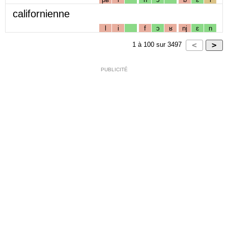
californienne
l
i
f
ɔ
ʁ
nj
ɛ
n
1
à
100
sur
3497
PUBLICITÉ