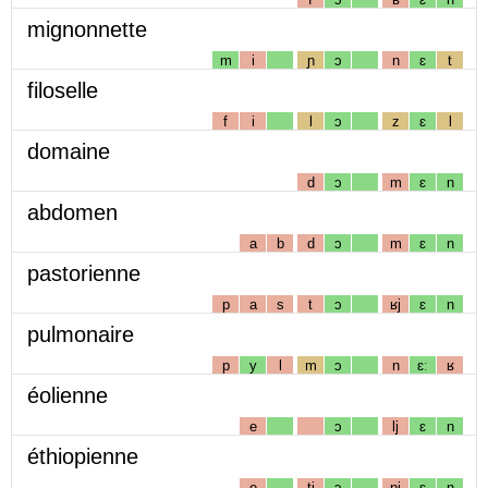
mignonnette
m
i
ɲ
ɔ
n
ɛ
t
filoselle
f
i
l
ɔ
z
ɛ
l
domaine
d
ɔ
m
ɛ
n
abdomen
a
b
d
ɔ
m
ɛ
n
pastorienne
p
a
s
t
ɔ
ʁj
ɛ
n
pulmonaire
p
y
l
m
ɔ
n
ɛː
ʁ
éolienne
e
ɔ
lj
ɛ
n
éthiopienne
e
tj
ɔ
pj
ɛ
n