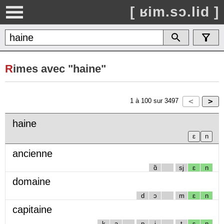
[ ʁim.sɔ.lid ]
R
imes avec "haine"
1
à
100
sur
3497
haine
ancienne
ɑ̃
sj
ɛ
n
domaine
d
ɔ
m
ɛ
n
capitaine
k
a
p
i
t
ɛ
n