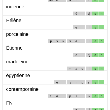
indienne
ẽ
dj
ɛ
n
Hélène
e
l
ɛ
n
porcelaine
p
ɔ
ʁ
s
ə
l
ɛ
n
Étienne
e
tj
ɛ
n
madeleine
m
a
d
l
ɛ
n
égyptienne
e
ʒ
i
p
sj
ɛ
n
contemporaine
t
ɑ̃
p
ɔ
ʁ
ɛ
n
FN
ɛ
f
ɛ
n