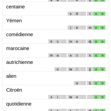
centaine
s
ɑ̃
t
ɛ
n
Yémen
j
e
m
ɛ
n
comédienne
k
ɔ
m
e
dj
ɛ
n
marocaine
m
a
ʁ
ɔ
k
ɛ
n
autrichienne
o
tʁ
i
ʃj
ɛ
n
alien
a
lj
ɛ
n
Citroën
s
i
tʁ
o
ɛ
n
quotidienne
k
ɔ
t
i
dj
ɛ
n