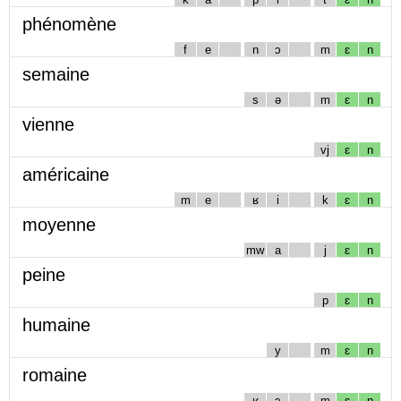
phénomène
f
e
n
ɔ
m
ɛ
n
semaine
s
ə
m
ɛ
n
vienne
vj
ɛ
n
américaine
m
e
ʁ
i
k
ɛ
n
moyenne
mw
a
j
ɛ
n
peine
p
ɛ
n
humaine
y
m
ɛ
n
romaine
ʁ
ɔ
m
ɛ
n