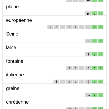
plaine
pl
ɛ
n
européenne
ʁ
ɔ
p
e
ɛ
n
Seine
s
ɛ
n
laine
l
ɛ
n
fontaine
f
ɔ̃
t
ɛ
n
italienne
i
t
a
lj
ɛ
n
graine
gʁ
ɛ
n
chrétienne
kʁ
e
tj
ɛ
n