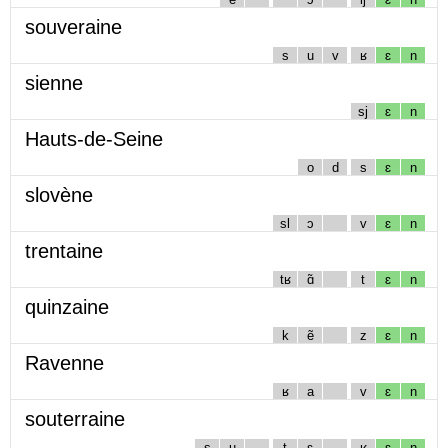
souveraine
s
u
v
ʁ
ɛ
n
sienne
sj
ɛ
n
Hauts-de-Seine
o
d
s
ɛ
n
slovène
sl
ɔ
v
ɛ
n
trentaine
tʁ
ɑ̃
t
ɛ
n
quinzaine
k
ẽ
z
ɛ
n
Ravenne
ʁ
a
v
ɛ
n
souterraine
s
u
t
ɛ
ʁ
ɛ
n