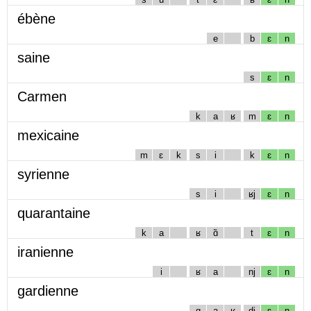
ébène
e
b
ɛ
n
saine
s
ɛ
n
Carmen
k
a
ʁ
m
ɛ
n
mexicaine
m
ɛ
k
s
i
k
ɛ
n
syrienne
s
i
ʁj
ɛ
n
quarantaine
k
a
ʁ
ɑ̃
t
ɛ
n
iranienne
i
ʁ
a
nj
ɛ
n
gardienne
g
a
ʁ
dj
ɛ
n