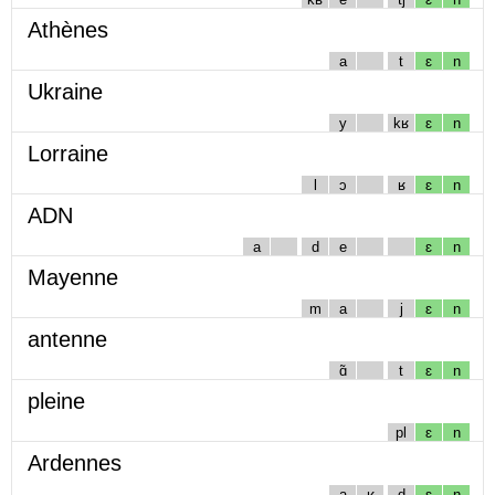
Athènes
a
t
ɛ
n
Ukraine
y
kʁ
ɛ
n
Lorraine
l
ɔ
ʁ
ɛ
n
ADN
a
d
e
ɛ
n
Mayenne
m
a
j
ɛ
n
antenne
ɑ̃
t
ɛ
n
pleine
pl
ɛ
n
Ardennes
a
ʁ
d
ɛ
n