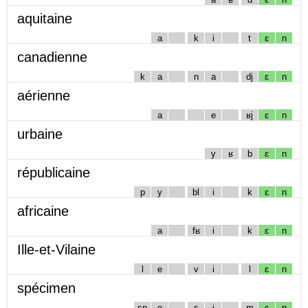
aquitaine
a
k
i
t
ɛ
n
canadienne
k
a
n
a
dj
ɛ
n
aérienne
a
e
ʁj
ɛ
n
urbaine
y
ʁ
b
ɛ
n
républicaine
p
y
bl
i
k
ɛ
n
africaine
a
fʁ
i
k
ɛ
n
Ille-et-Vilaine
l
e
v
i
l
ɛ
n
spécimen
sp
e
s
i
m
ɛ
n