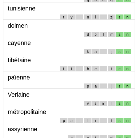
tunisienne
t
y
n
i
zj
ɛ
n
dolmen
d
ɔ
l
m
ɛ
n
cayenne
k
a
j
ɛ
n
tibétaine
t
i
b
e
t
ɛ
n
païenne
p
a
j
ɛ
n
Verlaine
v
ɛ
ʁ
l
ɛ
n
métropolitaine
p
ɔ
l
i
t
ɛ
n
assyrienne
a
s
i
ʁj
ɛ
n