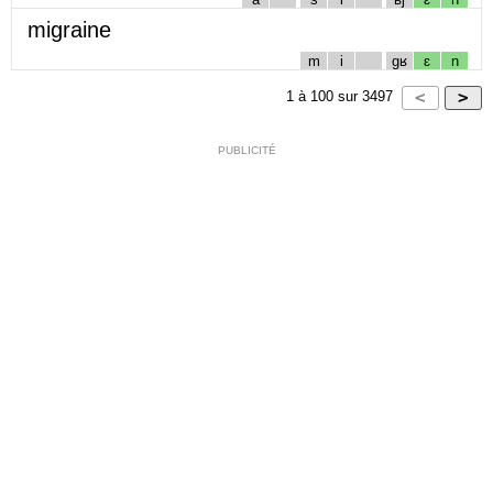
migraine
m
i
gʁ
ɛ
n
1
à
100
sur
3497
PUBLICITÉ