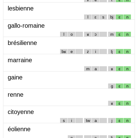
lesbienne
l
ɛ
s
bj
ɛ
n
gallo-romaine
l
o
ʁ
ɔ
m
ɛ
n
brésilienne
bʁ
e
z
i
lj
ɛ
n
marraine
m
a
ʁ
ɛ
n
gaine
g
ɛ
n
renne
ʁ
ɛ
n
citoyenne
s
i
tw
a
j
ɛ
n
éolienne
e
ɔ
lj
ɛ
n