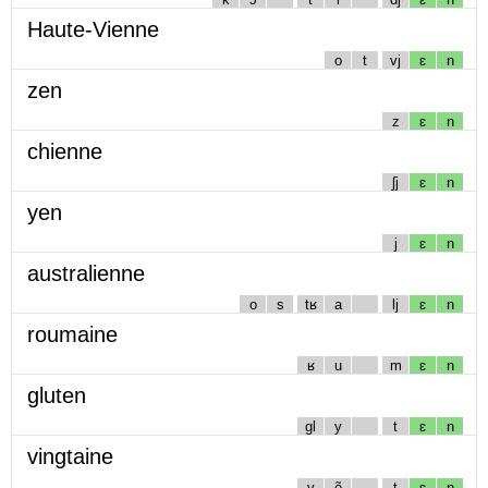
Haute-Vienne
o
t
vj
ɛ
n
zen
z
ɛ
n
chienne
ʃj
ɛ
n
yen
j
ɛ
n
australienne
o
s
tʁ
a
lj
ɛ
n
roumaine
ʁ
u
m
ɛ
n
gluten
gl
y
t
ɛ
n
vingtaine
v
ẽ
t
ɛ
n