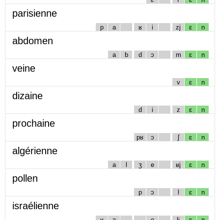
parisienne
p
a
ʁ
i
zj
ɛ
n
abdomen
a
b
d
ɔ
m
ɛ
n
veine
v
ɛ
n
dizaine
d
i
z
ɛ
n
prochaine
pʁ
ɔ
ʃ
ɛ
n
algérienne
a
l
ʒ
e
ʁj
ɛ
n
pollen
p
ɔ
l
ɛ
n
israélienne
ʁ
a
e
lj
ɛ
n