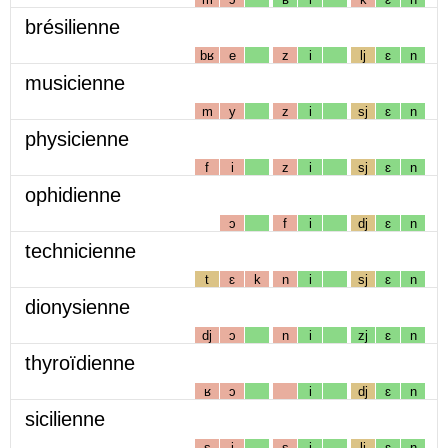
brésilienne
bʁ
e
z
i
lj
ɛ
n
musicienne
m
y
z
i
sj
ɛ
n
physicienne
f
i
z
i
sj
ɛ
n
ophidienne
ɔ
f
i
dj
ɛ
n
technicienne
t
ɛ
k
n
i
sj
ɛ
n
dionysienne
dj
ɔ
n
i
zj
ɛ
n
thyroïdienne
ʁ
ɔ
i
dj
ɛ
n
sicilienne
s
i
s
i
lj
ɛ
n