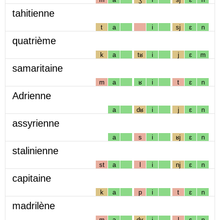
tahitienne
t
a
i
sj
ɛ
n
quatrième
k
a
tʁ
i
j
ɛ
m
samaritaine
m
a
ʁ
i
t
ɛ
n
Adrienne
a
dʁ
i
j
ɛ
n
assyrienne
a
s
i
ʁj
ɛ
n
stalinienne
st
a
l
i
nj
ɛ
n
capitaine
k
a
p
i
t
ɛ
n
madrilène
m
a
dʁ
i
l
ɛ
n