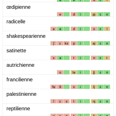
œdipienne
e
d
i
pj
ɛ
n
radicelle
ʁ
a
d
i
s
ɛ
l
shakespearienne
ʃ
ɛ
ks
p
i
ʁj
ɛ
n
satinette
s
a
t
i
n
ɛ
t
autrichienne
o
tʁ
i
ʃj
ɛ
n
francilienne
fʁ
ɑ̃
s
i
lj
ɛ
n
palestinienne
l
ɛ
s
t
i
nj
ɛ
n
reptilienne
ʁ
ɛ
p
t
i
lj
ɛ
n