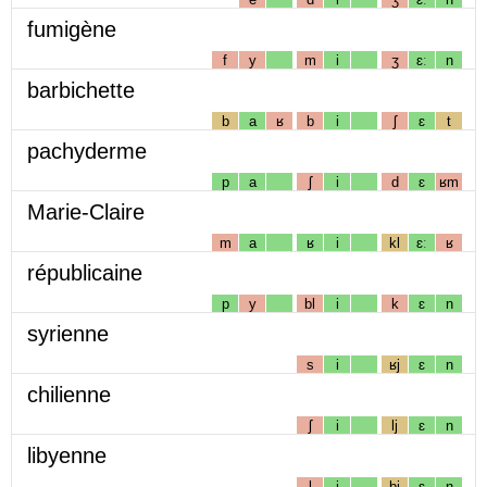
fumigène
f
y
m
i
ʒ
ɛː
n
barbichette
b
a
ʁ
b
i
ʃ
ɛ
t
pachyderme
p
a
ʃ
i
d
ɛ
ʁm
Marie-Claire
m
a
ʁ
i
kl
ɛː
ʁ
républicaine
p
y
bl
i
k
ɛ
n
syrienne
s
i
ʁj
ɛ
n
chilienne
ʃ
i
lj
ɛ
n
libyenne
l
i
bj
ɛ
n