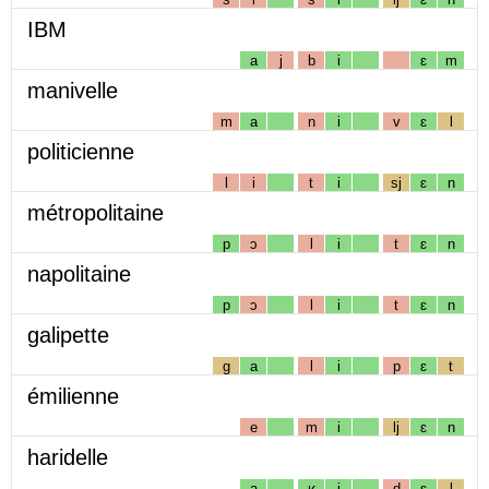
IBM
a
j
b
i
ɛ
m
manivelle
m
a
n
i
v
ɛ
l
politicienne
l
i
t
i
sj
ɛ
n
métropolitaine
p
ɔ
l
i
t
ɛ
n
napolitaine
p
ɔ
l
i
t
ɛ
n
galipette
g
a
l
i
p
ɛ
t
émilienne
e
m
i
lj
ɛ
n
haridelle
a
ʁ
i
d
ɛ
l