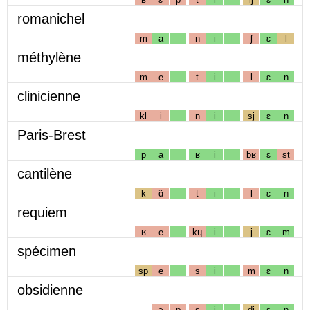
romanichel
m
a
n
i
ʃ
ɛ
l
méthylène
m
e
t
i
l
ɛ
n
clinicienne
kl
i
n
i
sj
ɛ
n
Paris-Brest
p
a
ʁ
i
bʁ
ɛ
st
cantilène
k
ɑ̃
t
i
l
ɛ
n
requiem
ʁ
e
kɥ
i
j
ɛ
m
spécimen
sp
e
s
i
m
ɛ
n
obsidienne
ɔ
p
s
i
dj
ɛ
n