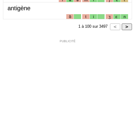
antigène
ɑ̃
t
i
ʒ
ɛː
n
1
à
100
sur
3497
PUBLICITÉ