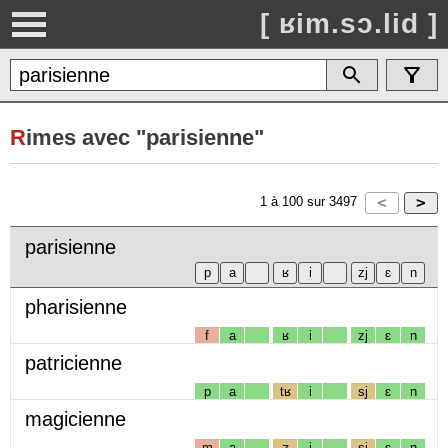
[ ʁim.sɔ.lid ]
R
imes avec "parisienne"
1
à
100
sur
3497
parisienne
pharisienne
f
a
ʁ
i
zj
ɛ
n
patricienne
p
a
tʁ
i
sj
ɛ
n
magicienne
m
a
ʒ
i
sj
ɛ
n