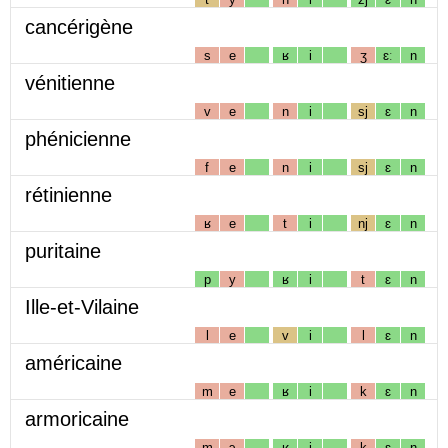
cancérigène
s
e
ʁ
i
ʒ
ɛː
n
vénitienne
v
e
n
i
sj
ɛ
n
phénicienne
f
e
n
i
sj
ɛ
n
rétinienne
ʁ
e
t
i
nj
ɛ
n
puritaine
p
y
ʁ
i
t
ɛ
n
Ille-et-Vilaine
l
e
v
i
l
ɛ
n
américaine
m
e
ʁ
i
k
ɛ
n
armoricaine
m
ɔ
ʁ
i
k
ɛ
n