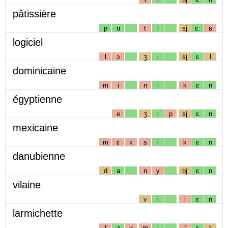
pâtissière
p
ɑ
t
i
sj
ɛː
ʁ
logiciel
l
ɔ
ʒ
i
sj
ɛ
l
dominicaine
m
i
n
i
k
ɛ
n
égyptienne
e
ʒ
i
p
sj
ɛ
n
mexicaine
m
ɛ
k
s
i
k
ɛ
n
danubienne
d
a
n
y
bj
ɛ
n
vilaine
v
i
l
ɛ
n
larmichette
l
a
ʁ
m
i
ʃ
ɛ
t