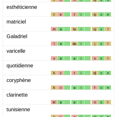
esthéticienne
t
e
t
i
sj
ɛ
n
matriciel
m
a
tʁ
i
sj
ɛ
l
Galadriel
l
a
dʁ
i
j
ɛ
l
varicelle
v
a
ʁ
i
s
ɛ
l
quotidienne
k
ɔ
t
i
dj
ɛ
n
coryphène
k
ɔ
ʁ
i
f
ɛ
n
clarinette
kl
a
ʁ
i
n
ɛ
t
tunisienne
t
y
n
i
zj
ɛ
n