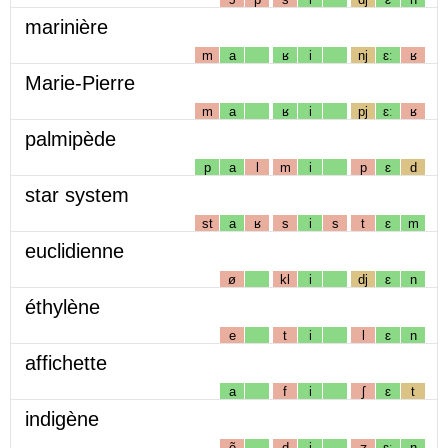
marinière
m
a
ʁ
i
nj
ɛː
ʁ
Marie-Pierre
m
a
ʁ
i
pj
ɛː
ʁ
palmipède
p
a
l
m
i
p
ɛ
d
star system
st
a
ʁ
s
i
s
t
ɛ
m
euclidienne
ø
kl
i
dj
ɛ
n
éthylène
e
t
i
l
ɛ
n
affichette
a
f
i
ʃ
ɛ
t
indigène
ẽ
d
i
ʒ
ɛː
n