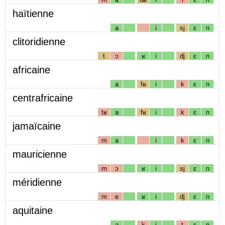
haïtienne
a
i
sj
ɛ
n
clitoridienne
t
ɔ
ʁ
i
dj
ɛ
n
africaine
a
fʁ
i
k
ɛ
n
centrafricaine
tʁ
a
fʁ
i
k
ɛ
n
jamaïcaine
m
a
i
k
ɛ
n
mauricienne
m
ɔ
ʁ
i
sj
ɛ
n
méridienne
m
e
ʁ
i
dj
ɛ
n
aquitaine
a
k
i
t
ɛ
n