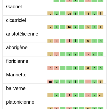
Gabriel
g
a
bʁ
i
j
ɛ
l
cicatriciel
k
a
tʁ
i
sj
ɛ
l
aristotélicienne
t
e
l
i
sj
ɛ
n
aborigène
b
ɔ
ʁ
i
ʒ
ɛː
n
floridienne
fl
ɔ
ʁ
i
dj
ɛ
n
Marinette
m
a
ʁ
i
n
ɛ
t
baliverne
b
a
l
i
v
ɛ
ʁn
platonicienne
t
ɔ
n
i
sj
ɛ
n