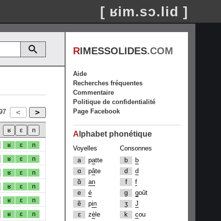
[ ʁim.sɔ.lid ]
R
IMESSOLIDES
.COM
Aide
Recherches fréquentes
Commentaire
Politique de confidentialité
Page Facebook
97
A
lphabet phonétique
ʁ
ɛ
n
Voyelles
Consonnes
ʁ
ɛ
n
a
p
a
tte
b
b
ɑ
p
â
te
d
d
ʁ
ɛ
n
ɑ̃
an
f
f
ʁ
ɛ
n
e
é
g
g
oût
ʁ
ɛ
n
ẽ
p
in
ʒ
J
ʁ
ɛ
n
ɛ
z
è
le
k
c
ou