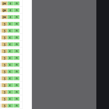
pʁ
ɛ
n
gʁ
ɛ
n
pʁ
ɛ
n
ʒ
ɛː
n
ʒ
ɛː
n
ʒ
ɛː
n
ʒ
ɛː
n
ʒ
ɛː
n
ʒ
ɛː
n
ʒ
ɛː
n
ʒ
ɛː
n
ʒ
ɛː
n
ʒ
ɛː
n
ʒ
ɛː
n
ʒ
ɛː
n
ʒ
ɛː
n