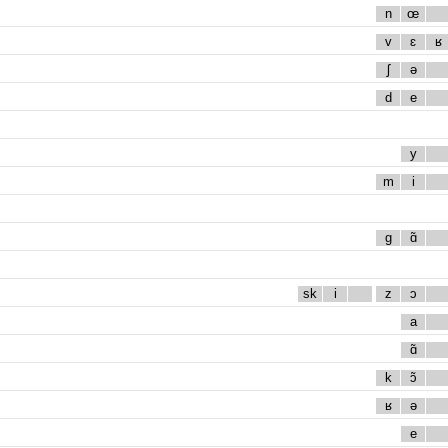
n
œ
v
ɛ
ʁ
ʃ
ə
d
e
y
m
i
g
ɑ̃
sk
i
z
ɔ
a
ɑ̃
k
ɔ̃
ʁ
ə
e