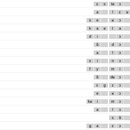
ɛ
s
tʁ
ɔ
a
l
ɛ
ʁ
s
e
ʁ
ɔ
k
a
ʁ
t
a
d
i
ɔ
ɑ̃
d
ɔ
a
l
ɔ
s
i
n
ɔ
f
y
m
i
ɑ̃
dʁ
ɔ
ɛ
g
z
ɔ
e
ʁ
ɔ
kʁ
i
m
ɔ
a
l
ɔ
s
ɑ̃
g
a
z
ɔ