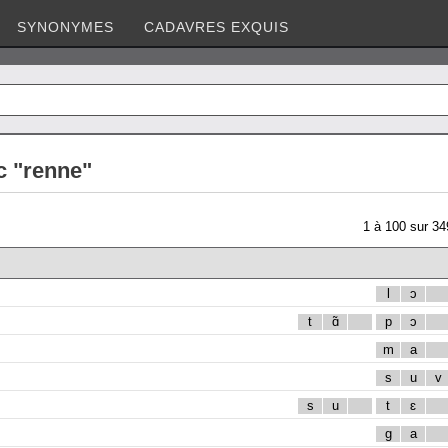
SYNONYMES
CADAVRES EXQUIS
c "renne"
1
à
100
sur
34
l
ɔ
t
ɑ̃
p
ɔ
m
a
s
u
v
s
u
t
ɛ
g
a