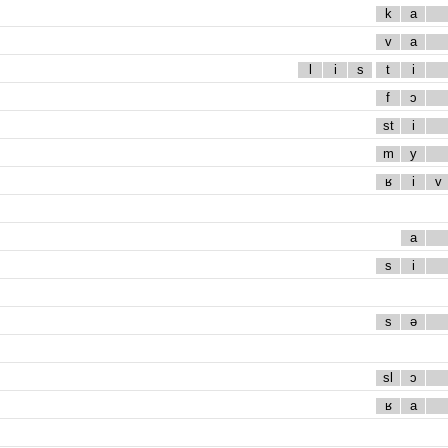
k
a
v
a
l
i
s
t
i
f
ɔ
st
i
m
y
ʁ
i
v
a
s
i
s
ə
sl
ɔ
ʁ
a