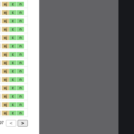
ʁj
ɛ
n
ʁj
ɛ
n
ʁj
ɛ
n
ʁj
ɛ
n
ʁj
ɛ
n
ʁj
ɛ
n
ʁj
ɛ
n
ʁj
ɛ
n
ʁj
ɛ
n
ʁj
ɛ
n
ʁj
ɛ
n
ʁj
ɛ
n
ʁj
ɛ
n
ʁj
ɛ
n
97