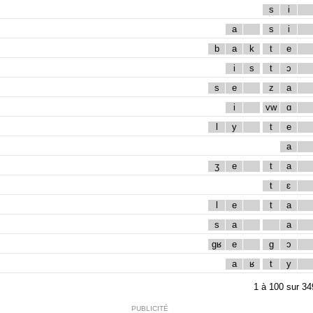
s
i
a
s
i
b
a
k
t
e
i
s
t
ɔ
s
e
z
a
i
vw
ɑ
l
y
t
e
a
ʒ
e
t
a
t
ɛ
l
e
t
a
s
a
a
gʁ
e
g
ɔ
a
ʁ
t
y
1
à
100
sur
34
PUBLICITÉ