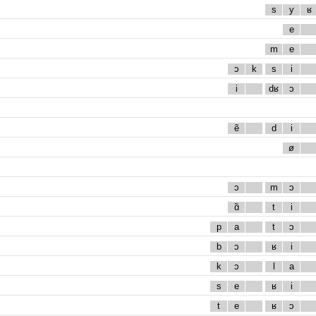
s
y
ʁ
e
m
e
ɔ
k
s
i
i
dʁ
ɔ
ẽ
d
i
ø
ɔ
m
ɔ
ɑ̃
t
i
p
a
t
ɔ
b
ɔ
ʁ
i
k
ɔ
l
a
s
e
ʁ
i
t
e
ʁ
ɔ