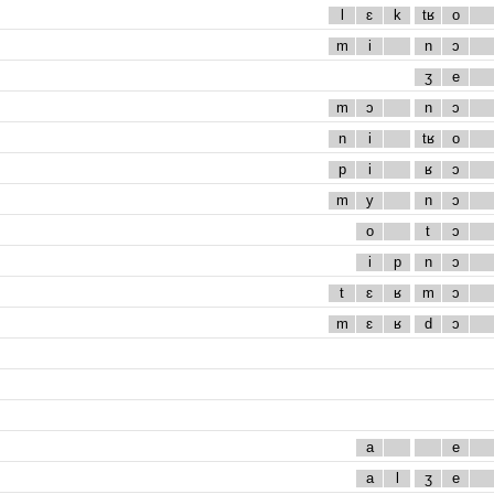
l
ɛ
k
tʁ
o
m
i
n
ɔ
ʒ
e
m
ɔ
n
ɔ
n
i
tʁ
o
p
i
ʁ
ɔ
m
y
n
ɔ
o
t
ɔ
i
p
n
ɔ
t
ɛ
ʁ
m
ɔ
m
ɛ
ʁ
d
ɔ
a
e
a
l
ʒ
e