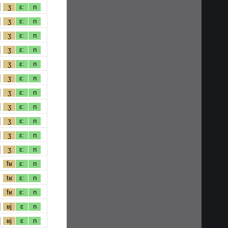
ʒ
ɛː
n
ʒ
ɛː
n
ʒ
ɛː
n
ʒ
ɛː
n
ʒ
ɛː
n
ʒ
ɛː
n
ʒ
ɛː
n
ʒ
ɛː
n
ʒ
ɛː
n
ʒ
ɛː
n
ʒ
ɛː
n
fʁ
ɛː
n
tʁ
ɛː
n
fʁ
ɛː
n
ʁj
ɛ
n
ʁj
ɛ
n