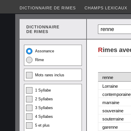
DICTIONNAIRE DE RIMES
CHAMPS LEXICAUX
DICTIONNAIRE
DE RIMES
R
imes ave
Assonance
Rime
Mots rares inclus
renne
Lorraine
1 Syllabe
contemporaine
2 Syllabes
marraine
3 Syllabes
souveraine
4 Syllabes
souterraine
5 et plus
garenne