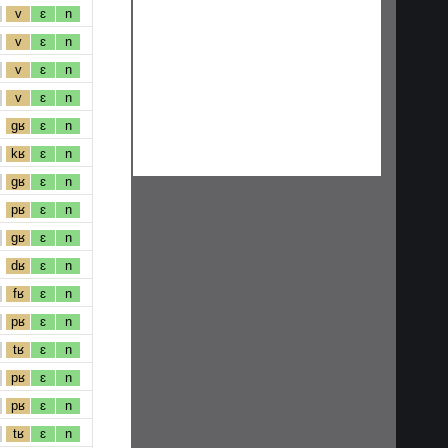
v
ɛ
n
v
ɛ
n
v
ɛ
n
v
ɛ
n
gʁ
ɛ
n
kʁ
ɛ
n
gʁ
ɛ
n
pʁ
ɛ
n
gʁ
ɛ
n
dʁ
ɛ
n
fʁ
ɛ
n
pʁ
ɛ
n
tʁ
ɛ
n
pʁ
ɛ
n
pʁ
ɛ
n
tʁ
ɛ
n