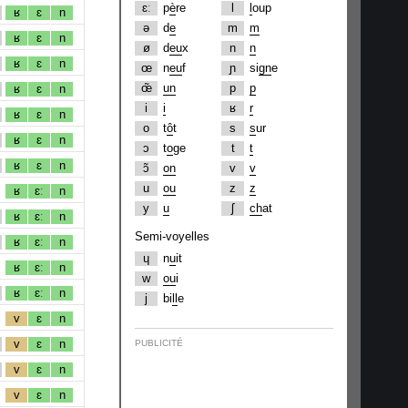
ɛː
p
è
re
l
l
oup
ʁ
ɛ
n
ə
d
e
m
m
ʁ
ɛ
n
ø
d
eu
x
n
n
ʁ
ɛ
n
œ
n
eu
f
ɲ
si
gn
e
œ̃
un
p
p
ʁ
ɛ
n
i
i
ʁ
r
ʁ
ɛ
n
o
t
ô
t
s
s
ur
ʁ
ɛ
n
ɔ
t
o
ge
t
t
ʁ
ɛ
n
ɔ̃
on
v
v
u
ou
z
z
ʁ
ɛː
n
y
u
ʃ
ch
at
ʁ
ɛː
n
Semi-voyelles
ʁ
ɛː
n
ɥ
n
u
it
ʁ
ɛː
n
w
ou
i
ʁ
ɛː
n
j
bi
ll
e
v
ɛ
n
v
ɛ
n
PUBLICITÉ
v
ɛ
n
v
ɛ
n