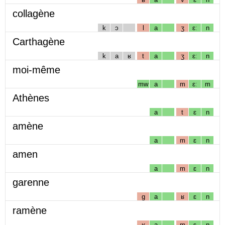
collagène
k
ɔ
l
a
ʒ
ɛː
n
Carthagène
k
a
ʁ
t
a
ʒ
ɛː
n
moi-même
mw
a
m
ɛː
m
Athènes
a
t
ɛ
n
amène
a
m
ɛ
n
amen
a
m
ɛ
n
garenne
g
a
ʁ
ɛ
n
ramène
ʁ
a
m
ɛ
n