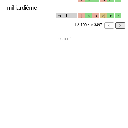
milliardième
m
i
lj
a
ʁ
dj
ɛ
m
1
à
100
sur
3497
PUBLICITÉ