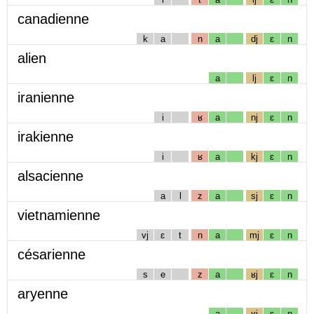
canadienne
k
a
n
a
dj
ɛ
n
alien
a
lj
ɛ
n
iranienne
i
ʁ
a
nj
ɛ
n
irakienne
i
ʁ
a
kj
ɛ
n
alsacienne
a
l
z
a
sj
ɛ
n
vietnamienne
vj
ɛ
t
n
a
mj
ɛ
n
césarienne
s
e
z
a
ʁj
ɛ
n
aryenne
a
ʁj
ɛ
n