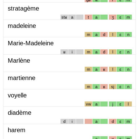
stratagème
stʁ
a
t
a
ʒ
ɛ
m
madeleine
m
a
d
l
ɛ
n
Marie-Madeleine
ʁ
i
m
a
d
l
ɛ
n
Marlène
m
a
ʁ
l
ɛ
n
martienne
m
a
ʁ
sj
ɛ
n
voyelle
vw
a
j
ɛ
l
diadème
d
i
a
d
ɛ
m
harem
a
ʁ
ɛ
m