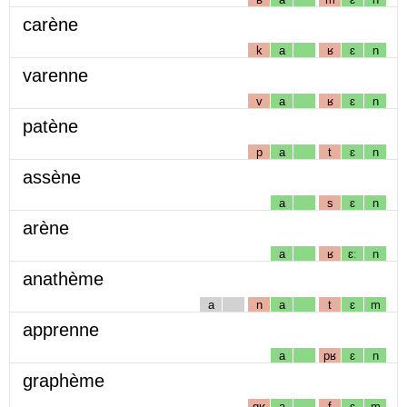
carène
k
a
ʁ
ɛ
n
varenne
v
a
ʁ
ɛ
n
patène
p
a
t
ɛ
n
assène
a
s
ɛ
n
arène
a
ʁ
ɛː
n
anathème
a
n
a
t
ɛ
m
apprenne
a
pʁ
ɛ
n
graphème
gʁ
a
f
ɛ
m