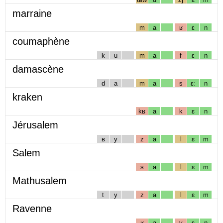
marraine
m
a
ʁ
ɛ
n
coumaphène
k
u
m
a
f
ɛ
n
damascène
d
a
m
a
s
ɛː
n
kraken
kʁ
a
k
ɛ
n
Jérusalem
ʁ
y
z
a
l
ɛ
m
Salem
s
a
l
ɛ
m
Mathusalem
t
y
z
a
l
ɛ
m
Ravenne
ʁ
a
v
ɛ
n