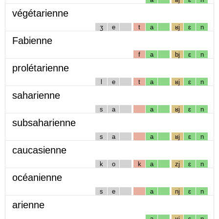
végétarienne
ʒ
e
t
a
ʁj
ɛ
n
Fabienne
f
a
bj
ɛ
n
prolétarienne
l
e
t
a
ʁj
ɛ
n
saharienne
s
a
a
ʁj
ɛ
n
subsaharienne
s
a
a
ʁj
ɛ
n
caucasienne
k
o
k
a
zj
ɛ
n
océanienne
s
e
a
nj
ɛ
n
arienne
a
ʁj
ɛ
n