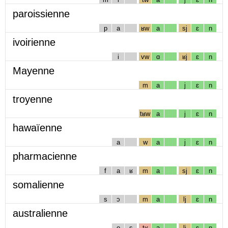
paroissienne
p
a
ʁw
a
sj
ɛ
n
ivoirienne
i
vw
ɑ
ʁj
ɛ
n
Mayenne
m
a
j
ɛ
n
troyenne
tʁw
a
j
ɛ
n
hawaïenne
a
w
a
j
ɛ
n
pharmacienne
f
a
ʁ
m
a
sj
ɛ
n
somalienne
s
ɔ
m
a
lj
ɛ
n
australienne
o
s
tʁ
a
lj
ɛ
n