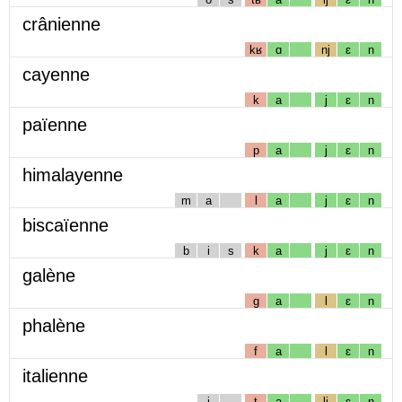
crânienne
kʁ
ɑ
nj
ɛ
n
cayenne
k
a
j
ɛ
n
païenne
p
a
j
ɛ
n
himalayenne
m
a
l
a
j
ɛ
n
biscaïenne
b
i
s
k
a
j
ɛ
n
galène
g
a
l
ɛ
n
phalène
f
a
l
ɛ
n
italienne
i
t
a
lj
ɛ
n