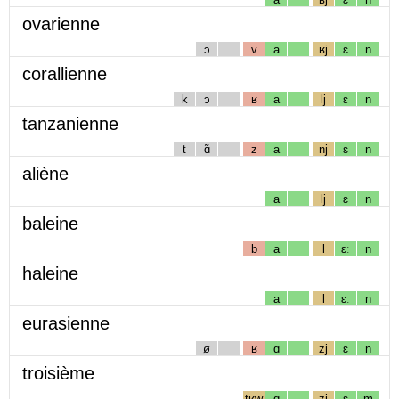
ovarienne
ɔ
v
a
ʁj
ɛ
n
corallienne
k
ɔ
ʁ
a
lj
ɛ
n
tanzanienne
t
ɑ̃
z
a
nj
ɛ
n
aliène
a
lj
ɛ
n
baleine
b
a
l
ɛː
n
haleine
a
l
ɛː
n
eurasienne
ø
ʁ
ɑ
zj
ɛ
n
troisième
tʁw
ɑ
zj
ɛ
m