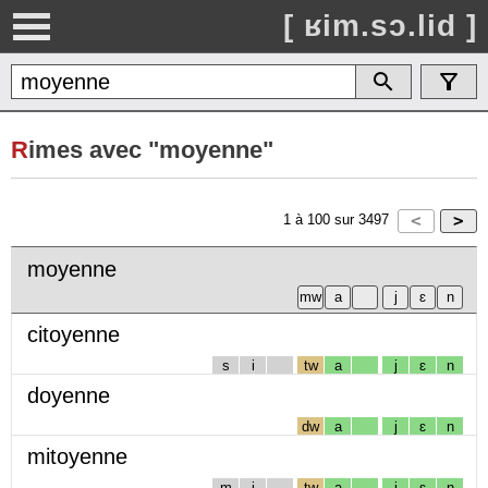
[ ʁim.sɔ.lid ]
R
imes avec "moyenne"
1
à
100
sur
3497
moyenne
citoyenne
s
i
tw
a
j
ɛ
n
doyenne
dw
a
j
ɛ
n
mitoyenne
m
i
tw
a
j
ɛ
n