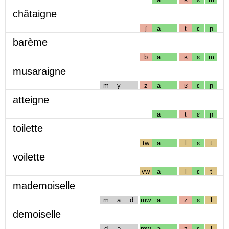
châtaigne
ʃ
a
t
ɛ
ɲ
barème
b
a
ʁ
ɛ
m
musaraigne
m
y
z
a
ʁ
ɛ
ɲ
atteigne
a
t
ɛ
ɲ
toilette
tw
a
l
ɛ
t
voilette
vw
a
l
ɛ
t
mademoiselle
m
a
d
mw
a
z
ɛ
l
demoiselle
d
ə
mw
a
z
ɛ
l