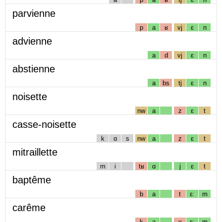
parvienne
p
a
ʁ
vj
ɛ
n
advienne
a
d
vj
ɛ
n
abstienne
a
bs
tj
ɛ
n
noisette
nw
a
z
ɛ
t
casse-noisette
k
ɑ
s
nw
a
z
ɛ
t
mitraillette
m
i
tʁ
ɑ
j
ɛ
t
baptême
b
a
t
ɛː
m
carême
k
a
ʁ
ɛː
m