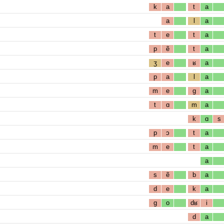
k
a
t
a
a
l
a
t
e
t
a
p
ẽ
t
a
ʒ
e
ʁ
a
p
a
l
a
m
e
g
a
t
ɑ
m
a
k
ɑ
s
p
ɔ
t
a
m
e
t
a
a
s
ẽ
b
a
d
e
k
a
g
o
dʁ
i
d
a