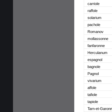
carriole
raffole
solarium
pachole
Romanov
mollassonne
fanfaronne
Herculanum
espagnol
bagnole
Pagnol
vivarium
affole
tafiole
tapiole
Tarn-et-Garon