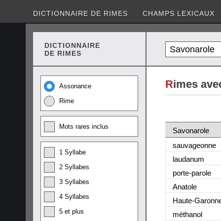
DICTIONNAIRE DE RIMES
CHAMPS LEXICAUX
DICTIONNAIRE
DE RIMES
R
imes ave
Assonance
Rime
Mots rares inclus
Savonarole
sauvageonne
1 Syllabe
laudanum
2 Syllabes
porte-parole
3 Syllabes
Anatole
4 Syllabes
Haute-Garonn
5 et plus
méthanol