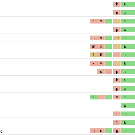
k
a
ʁ
a
s
ɔ
l
a
p
a
ʁ
ɔ
m
a
m
ɔ
l
a
f
ɑ̃
f
a
k
y
l
a
ɛ
s
p
a
b
a
p
a
v
i
v
a
a
t
a
t
a
ne
n
e
g
a