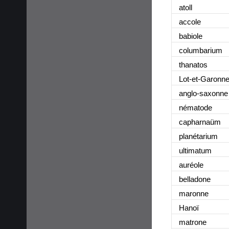
atoll
accole
babiole
columbarium
thanatos
Lot-et-Garonn
anglo-saxonne
nématode
capharnaüm
planétarium
ultimatum
auréole
belladone
maronne
Hanoï
matrone