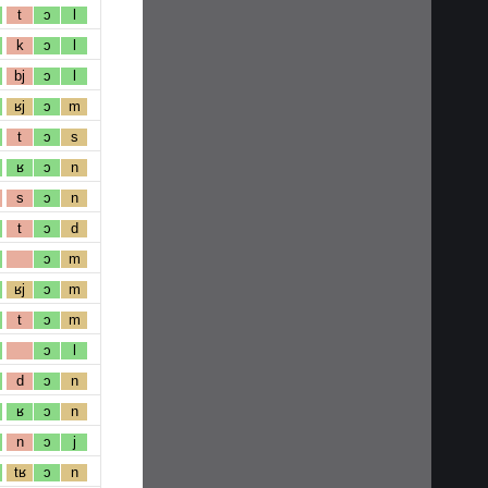
t
ɔ
l
k
ɔ
l
bj
ɔ
l
ʁj
ɔ
m
t
ɔ
s
ʁ
ɔ
n
s
ɔ
n
t
ɔ
d
ɔ
m
ʁj
ɔ
m
t
ɔ
m
ɔ
l
d
ɔ
n
ʁ
ɔ
n
n
ɔ
j
tʁ
ɔ
n