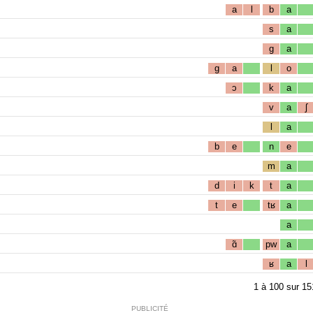
a
l
b
a
s
a
g
a
g
a
l
o
ɔ
k
a
v
a
ʃ
l
a
b
e
n
e
m
a
d
i
k
t
a
t
e
tʁ
a
a
ɑ̃
pw
a
ʁ
a
l
1
à
100
sur
15
PUBLICITÉ