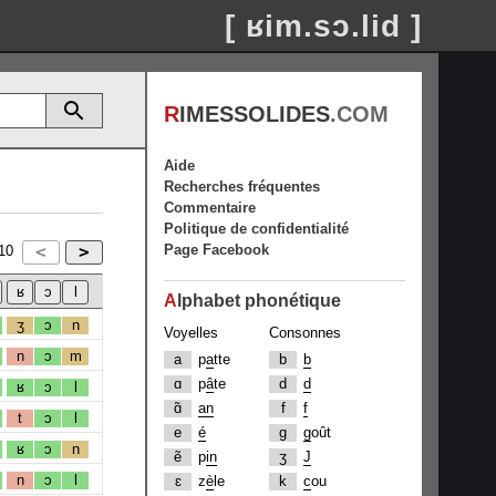
[ ʁim.sɔ.lid ]
R
IMESSOLIDES
.COM
Aide
Recherches fréquentes
Commentaire
Politique de confidentialité
Page Facebook
10
A
lphabet phonétique
ʒ
ɔ
n
Voyelles
Consonnes
n
ɔ
m
a
p
a
tte
b
b
ɑ
p
â
te
d
d
ʁ
ɔ
l
ɑ̃
an
f
f
t
ɔ
l
e
é
g
g
oût
ʁ
ɔ
n
ẽ
p
in
ʒ
J
n
ɔ
l
ɛ
z
è
le
k
c
ou