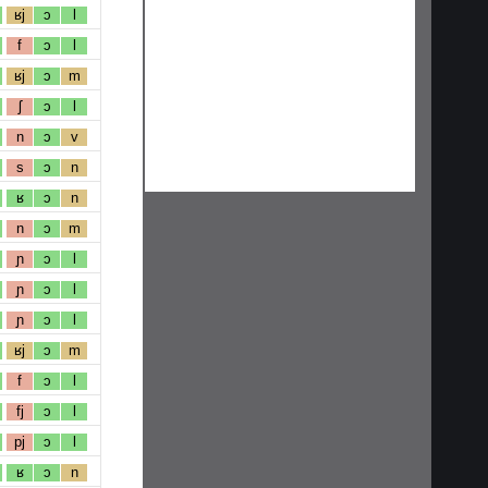
ʁj
ɔ
l
f
ɔ
l
ʁj
ɔ
m
ʃ
ɔ
l
n
ɔ
v
s
ɔ
n
ʁ
ɔ
n
n
ɔ
m
ɲ
ɔ
l
ɲ
ɔ
l
ɲ
ɔ
l
ʁj
ɔ
m
f
ɔ
l
fj
ɔ
l
pj
ɔ
l
ʁ
ɔ
n