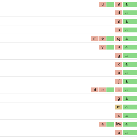
u
ʁ
a
d
a
ʁ
a
ʁ
a
m
e
dj
a
y
ʁ
a
g
a
k
a
b
a
ʃ
a
d
e
k
a
g
a
m
a
s
a
a
kw
a
p
a