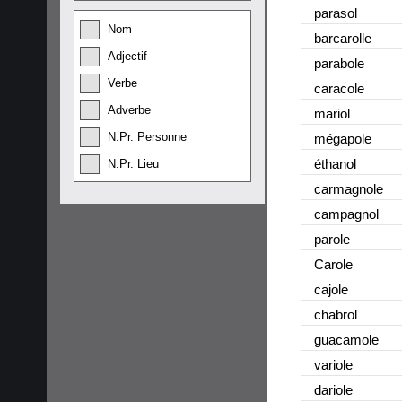
parasol
Nom
barcarolle
Adjectif
parabole
Verbe
caracole
Adverbe
mariol
N.Pr. Personne
mégapole
éthanol
N.Pr. Lieu
carmagnole
campagnol
parole
Carole
cajole
chabrol
guacamole
variole
dariole