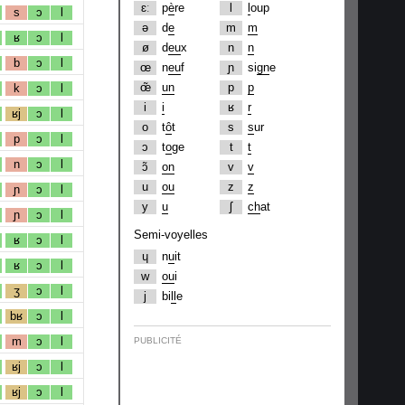
ɛː
p
è
re
l
l
oup
s
ɔ
l
ə
d
e
m
m
ʁ
ɔ
l
ø
d
eu
x
n
n
b
ɔ
l
œ
n
eu
f
ɲ
si
gn
e
œ̃
un
p
p
k
ɔ
l
i
i
ʁ
r
ʁj
ɔ
l
o
t
ô
t
s
s
ur
p
ɔ
l
ɔ
t
o
ge
t
t
n
ɔ
l
ɔ̃
on
v
v
u
ou
z
z
ɲ
ɔ
l
y
u
ʃ
ch
at
ɲ
ɔ
l
Semi-voyelles
ʁ
ɔ
l
ɥ
n
u
it
ʁ
ɔ
l
w
ou
i
ʒ
ɔ
l
j
bi
ll
e
bʁ
ɔ
l
m
ɔ
l
PUBLICITÉ
ʁj
ɔ
l
ʁj
ɔ
l