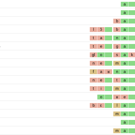
a
a
b
a
l
ɔ̃
b
a
t
a
n
a
e
t
e
g
a
gl
o
s
a
k
n
e
m
a
f
a
ʁ
n
a
n
e
t
a
t
i
m
a
o
ʁ
e
b
ɛ
l
a
m
a
a
m
a