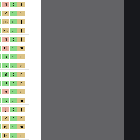
n
ɔ
s
v
ɔ
s
pʁ
ɔ
ʃ
kʁ
ɔ
ʃ
n
ɔ
ʃ
nj
ɔ
m
ʁ
ɔ
n
ʁ
ɔ
s
ʁ
ɔ
n
ʁ
ɔ
ɲ
p
ɔ
d
ʁ
ɔ
m
j
ɔ
ʃ
v
ɔ
n
ʁj
ɔ
m
tʁ
ɔ
n