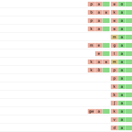
p
a
ʁ
ɑ
b
a
ʁ
k
a
p
a
ʁ
a
k
a
ʁ
a
m
a
m
e
g
a
e
t
a
k
a
ʁ
m
a
k
ɑ̃
p
a
p
a
k
a
k
a
ʃ
a
gw
a
k
a
v
a
d
a