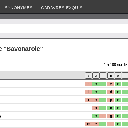
SYNONYMES
CADAVRES EXQUIS
c "Savonarole"
1
à
100
sur
15
s
o
v
a
l
o
d
a
t
ə
p
a
a
n
a
e
o
t
g
a
m
e
t
a