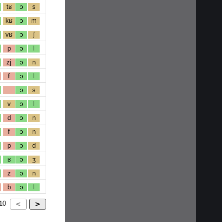
tʁ
ɔ
s
kʁ
ɔ
m
vʁ
ɔ
ʃ
p
ɔ
l
zj
ɔ
n
f
ɔ
l
ɔ
s
v
ɔ
l
d
ɔ
n
f
ɔ
n
p
ɔ
d
ʁ
ɔ
ʒ
z
ɔ
n
b
ɔ
l
10