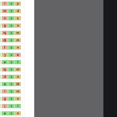
l
ɔ
ɲ
m
ɔ
d
n
ɔ
s
g
ɔ
n
nj
ɔ
m
dj
ɔ
m
f
ɔ
n
ʒ
ɔ
ʁ
ʁ
ɔ
l
sj
ɔ
m
d
ɔ
n
ʁ
ɔ
ld
l
ɔ
m
g
ɔ
n
j
ɔ
l
ʁ
ɔ
n