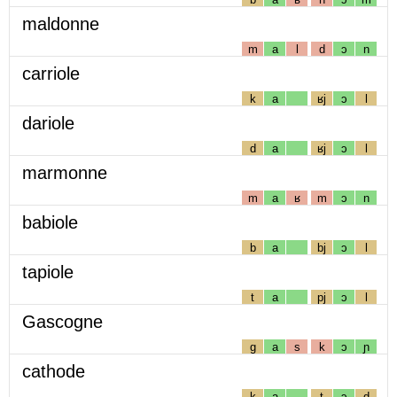
maldonne
m
a
l
d
ɔ
n
carriole
k
a
ʁj
ɔ
l
dariole
d
a
ʁj
ɔ
l
marmonne
m
a
ʁ
m
ɔ
n
babiole
b
a
bj
ɔ
l
tapiole
t
a
pj
ɔ
l
Gascogne
g
a
s
k
ɔ
ɲ
cathode
k
a
t
ɔ
d