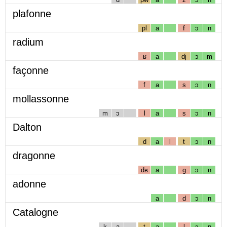
plafonne
pl
a
f
ɔ
n
radium
ʁ
a
dj
ɔ
m
façonne
f
a
s
ɔ
n
mollassonne
m
ɔ
l
a
s
ɔ
n
Dalton
d
a
l
t
ɔ
n
dragonne
dʁ
a
g
ɔ
n
adonne
a
d
ɔ
n
Catalogne
k
a
t
a
l
ɔ
ɲ