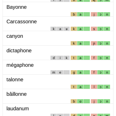
Bayonne
b
a
j
ɔ
n
Carcassonne
k
a
ʁ
k
a
s
ɔ
n
canyon
k
a
ɲ
ɔ
n
dictaphone
d
i
k
t
a
f
ɔ
n
mégaphone
m
e
g
a
f
ɔ
n
talonne
t
a
l
ɔ
n
bâillonne
b
ɑ
j
ɔ
n
laudanum
l
o
d
a
n
ɔ
m