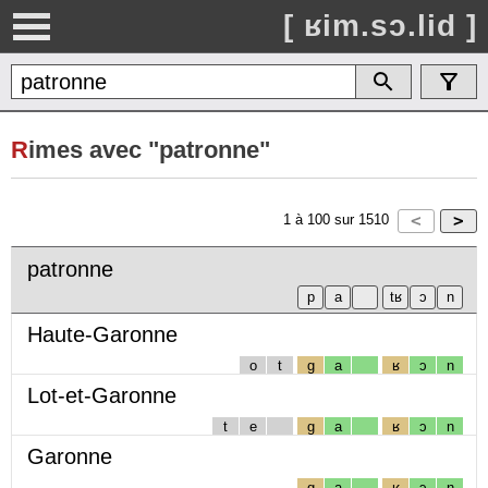
[ ʁim.sɔ.lid ]
R
imes avec "patronne"
1
à
100
sur
1510
patronne
Haute-Garonne
o
t
g
a
ʁ
ɔ
n
Lot-et-Garonne
t
e
g
a
ʁ
ɔ
n
Garonne
g
a
ʁ
ɔ
n