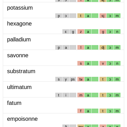
potassium
p
ɔ
t
a
sj
ɔ
m
hexagone
ɛ
g
z
a
g
ɔ
n
palladium
p
a
l
a
dj
ɔ
m
savonne
s
a
v
ɔ
n
substratum
s
y
ps
tʁ
a
t
ɔ
m
ultimatum
t
i
m
a
t
ɔ
m
fatum
f
a
t
ɔ
m
empoisonne
ɑ̃
pw
a
z
ɔ
n