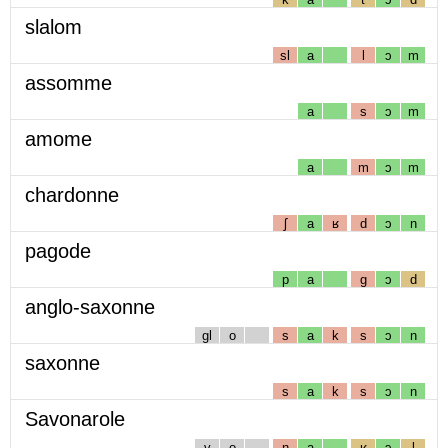
slalom
sl
a
l
ɔ
m
assomme
a
s
ɔ
m
amome
a
m
ɔ
m
chardonne
ʃ
a
ʁ
d
ɔ
n
pagode
p
a
g
ɔ
d
anglo-saxonne
gl
o
s
a
k
s
ɔ
n
saxonne
s
a
k
s
ɔ
n
Savonarole
v
o
n
a
ʁ
ɔ
l