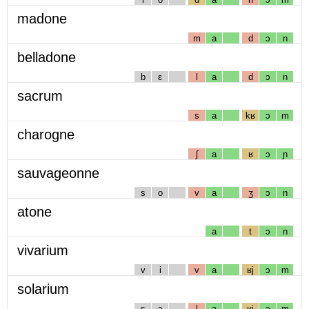
madone
m
a
d
ɔ
n
belladone
b
ɛ
l
a
d
ɔ
n
sacrum
s
a
kʁ
ɔ
m
charogne
ʃ
a
ʁ
ɔ
ɲ
sauvageonne
s
o
v
a
ʒ
ɔ
n
atone
a
t
ɔ
n
vivarium
v
i
v
a
ʁj
ɔ
m
solarium
s
ɔ
l
a
ʁj
ɔ
m