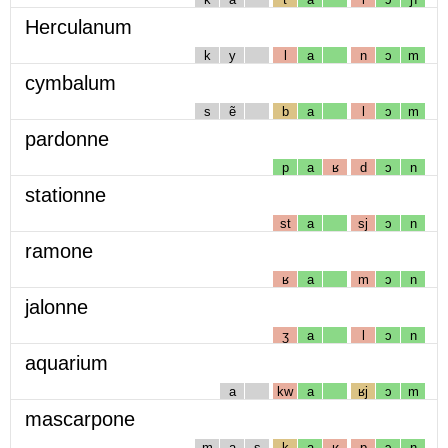
Herculanum
k
y
l
a
n
ɔ
m
cymbalum
s
ẽ
b
a
l
ɔ
m
pardonne
p
a
ʁ
d
ɔ
n
stationne
st
a
sj
ɔ
n
ramone
ʁ
a
m
ɔ
n
jalonne
ʒ
a
l
ɔ
n
aquarium
a
kw
a
ʁj
ɔ
m
mascarpone
m
a
s
k
a
ʁ
p
ɔ
n