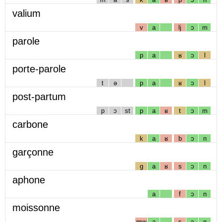
valium
v
a
lj
ɔ
m
parole
p
a
ʁ
ɔ
l
porte-parole
t
ə
p
a
ʁ
ɔ
l
post-partum
p
ɔ
st
p
a
ʁ
t
ɔ
m
carbone
k
a
ʁ
b
ɔ
n
garçonne
g
a
ʁ
s
ɔ
n
aphone
a
f
ɔ
n
moissonne
mw
a
s
ɔ
n