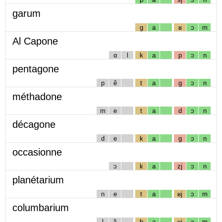
garum
g
a
ʁ
ɔ
m
Al Capone
ɑ
l
k
a
p
ɔ
n
pentagone
p
ẽ
t
a
g
ɔ
n
méthadone
m
e
t
a
d
ɔ
n
décagone
d
e
k
a
g
ɔ
n
occasionne
ɔ
k
a
zj
ɔ
n
planétarium
n
e
t
a
ʁj
ɔ
m
columbarium
l
ɔ̃
b
a
ʁj
ɔ
m