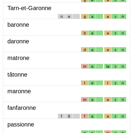
Tarn-et-Garonne
n
e
g
a
ʁ
ɔ
n
baronne
b
a
ʁ
ɔ
n
daronne
d
a
ʁ
ɔ
n
matrone
m
a
tʁ
ɔ
n
tâtonne
t
ɑ
t
ɔ
n
maronne
m
a
ʁ
ɔ
n
fanfaronne
f
ɑ̃
f
a
ʁ
ɔ
n
passionne
p
a
sj
ɔ
n