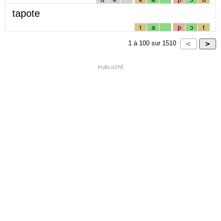
tapote
t
a
p
ɔ
t
1
à
100
sur
1510
PUBLICITÉ