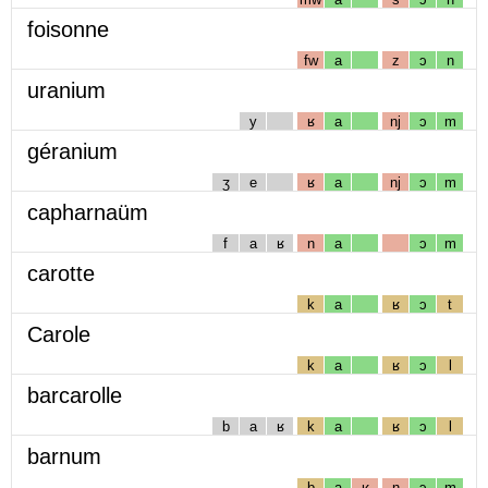
foisonne
fw
a
z
ɔ
n
uranium
y
ʁ
a
nj
ɔ
m
géranium
ʒ
e
ʁ
a
nj
ɔ
m
capharnaüm
f
a
ʁ
n
a
ɔ
m
carotte
k
a
ʁ
ɔ
t
Carole
k
a
ʁ
ɔ
l
barcarolle
b
a
ʁ
k
a
ʁ
ɔ
l
barnum
b
a
ʁ
n
ɔ
m