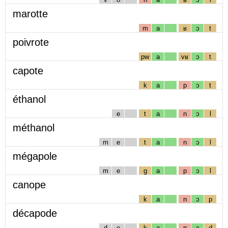
marotte
m
a
ʁ
ɔ
t
poivrote
pw
a
vʁ
ɔ
t
capote
k
a
p
ɔ
t
éthanol
e
t
a
n
ɔ
l
méthanol
m
e
t
a
n
ɔ
l
mégapole
m
e
g
a
p
ɔ
l
canope
k
a
n
ɔ
p
décapode
d
e
k
a
p
ɔ
d