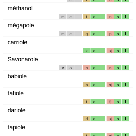
méthanol
m
e
t
a
n
ɔ
l
mégapole
m
e
g
a
p
ɔ
l
carriole
k
a
ʁj
ɔ
l
Savonarole
v
o
n
a
ʁ
ɔ
l
babiole
b
a
bj
ɔ
l
tafiole
t
a
fj
ɔ
l
dariole
d
a
ʁj
ɔ
l
tapiole
t
a
pj
ɔ
l