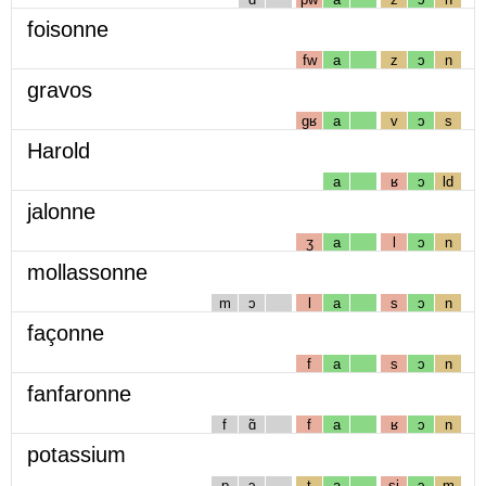
foisonne
fw
a
z
ɔ
n
gravos
gʁ
a
v
ɔ
s
Harold
a
ʁ
ɔ
ld
jalonne
ʒ
a
l
ɔ
n
mollassonne
m
ɔ
l
a
s
ɔ
n
façonne
f
a
s
ɔ
n
fanfaronne
f
ɑ̃
f
a
ʁ
ɔ
n
potassium
p
ɔ
t
a
sj
ɔ
m