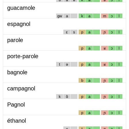
guacamole
gw
a
k
a
m
ɔ
l
espagnol
ɛ
s
p
a
ɲ
ɔ
l
parole
p
a
ʁ
ɔ
l
porte-parole
t
ə
p
a
ʁ
ɔ
l
bagnole
b
a
ɲ
ɔ
l
campagnol
k
ɑ̃
p
a
ɲ
ɔ
l
Pagnol
p
a
ɲ
ɔ
l
éthanol
e
t
a
n
ɔ
l