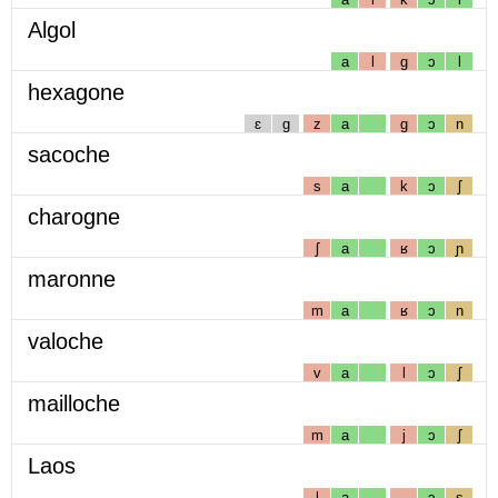
Algol
a
l
g
ɔ
l
hexagone
ɛ
g
z
a
g
ɔ
n
sacoche
s
a
k
ɔ
ʃ
charogne
ʃ
a
ʁ
ɔ
ɲ
maronne
m
a
ʁ
ɔ
n
valoche
v
a
l
ɔ
ʃ
mailloche
m
a
j
ɔ
ʃ
Laos
l
a
ɔ
s