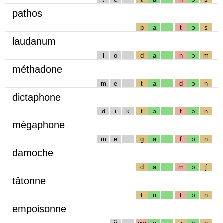
pathos
p
a
t
ɔ
s
laudanum
l
o
d
a
n
ɔ
m
méthadone
m
e
t
a
d
ɔ
n
dictaphone
d
i
k
t
a
f
ɔ
n
mégaphone
m
e
g
a
f
ɔ
n
damoche
d
a
m
ɔ
ʃ
tâtonne
t
ɑ
t
ɔ
n
empoisonne
ɑ̃
pw
a
z
ɔ
n