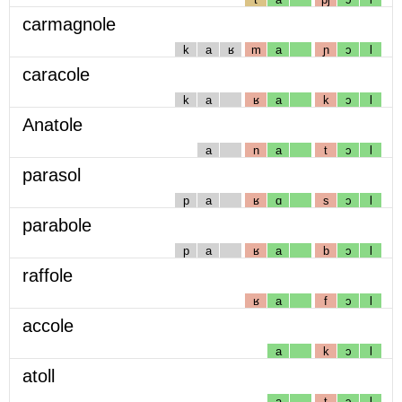
carmagnole
k
a
ʁ
m
a
ɲ
ɔ
l
caracole
k
a
ʁ
a
k
ɔ
l
Anatole
a
n
a
t
ɔ
l
parasol
p
a
ʁ
ɑ
s
ɔ
l
parabole
p
a
ʁ
a
b
ɔ
l
raffole
ʁ
a
f
ɔ
l
accole
a
k
ɔ
l
atoll
a
t
ɔ
l