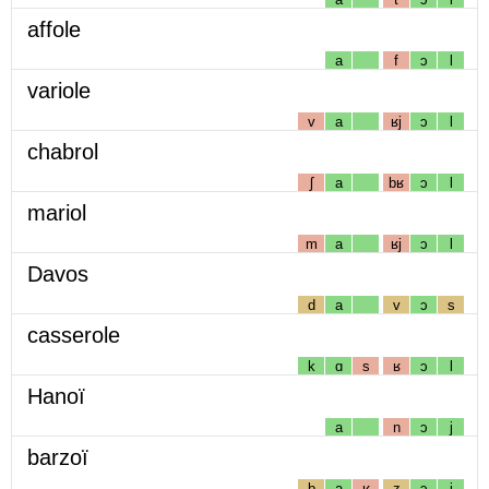
affole
a
f
ɔ
l
variole
v
a
ʁj
ɔ
l
chabrol
ʃ
a
bʁ
ɔ
l
mariol
m
a
ʁj
ɔ
l
Davos
d
a
v
ɔ
s
casserole
k
ɑ
s
ʁ
ɔ
l
Hanoï
a
n
ɔ
j
barzoï
b
a
ʁ
z
ɔ
j