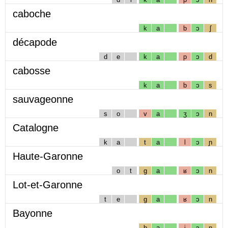
caboche
k
a
b
ɔ
ʃ
décapode
d
e
k
a
p
ɔ
d
cabosse
k
a
b
ɔ
s
sauvageonne
s
o
v
a
ʒ
ɔ
n
Catalogne
k
a
t
a
l
ɔ
ɲ
Haute-Garonne
o
t
g
a
ʁ
ɔ
n
Lot-et-Garonne
t
e
g
a
ʁ
ɔ
n
Bayonne
b
a
j
ɔ
n