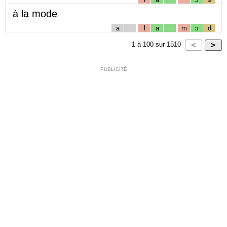
à la mode
a
l
a
m
ɔ
d
1
à
100
sur
1510
PUBLICITÉ