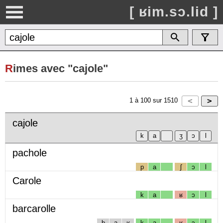
[ ʁim.sɔ.lid ]
R
imes avec "cajole"
1
à
100
sur
1510
cajole
pachole
p
a
ʃ
ɔ
l
Carole
k
a
ʁ
ɔ
l
barcarolle
b
a
ʁ
k
a
ʁ
ɔ
l