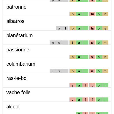
patronne
p
a
tʁ
ɔ
n
albatros
a
l
b
a
tʁ
ɔ
s
planétarium
n
e
t
a
ʁj
ɔ
m
passionne
p
a
sj
ɔ
n
columbarium
l
ɔ̃
b
a
ʁj
ɔ
m
ras-le-bol
ʁ
a
l
b
ɔ
l
vache folle
v
a
ʃ
f
ɔ
l
alcool
a
l
k
ɔ
l