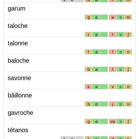
garum
g
a
ʁ
ɔ
m
taloche
t
a
l
ɔ
ʃ
talonne
t
a
l
ɔ
n
baloche
b
a
l
ɔ
ʃ
savonne
s
a
v
ɔ
n
bâillonne
b
ɑ
j
ɔ
n
gavroche
g
a
vʁ
ɔ
ʃ
tétanos
t
e
t
a
n
ɔ
s