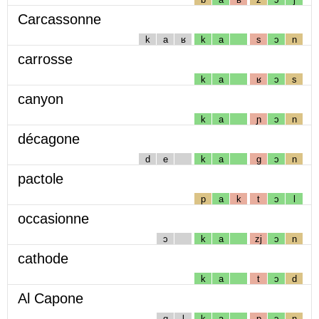
Carcassonne
k
a
ʁ
k
a
s
ɔ
n
carrosse
k
a
ʁ
ɔ
s
canyon
k
a
ɲ
ɔ
n
décagone
d
e
k
a
g
ɔ
n
pactole
p
a
k
t
ɔ
l
occasionne
ɔ
k
a
zj
ɔ
n
cathode
k
a
t
ɔ
d
Al Capone
ɑ
l
k
a
p
ɔ
n