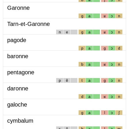
Garonne
g
a
ʁ
ɔ
n
Tarn-et-Garonne
n
e
g
a
ʁ
ɔ
n
pagode
p
a
g
ɔ
d
baronne
b
a
ʁ
ɔ
n
pentagone
p
ẽ
t
a
g
ɔ
n
daronne
d
a
ʁ
ɔ
n
galoche
g
a
l
ɔ
ʃ
cymbalum
s
ẽ
b
a
l
ɔ
m