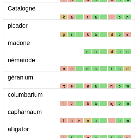
Catalogne
k
a
t
a
l
ɔ
ɲ
picador
p
i
k
a
d
ɔ
ʁ
madone
m
a
d
ɔ
n
nématode
n
e
m
a
t
ɔ
d
géranium
ʒ
e
ʁ
a
nj
ɔ
m
columbarium
l
ɔ̃
b
a
ʁj
ɔ
m
capharnaüm
f
a
ʁ
n
a
ɔ
m
alligator
l
i
g
a
t
ɔ
ʁ