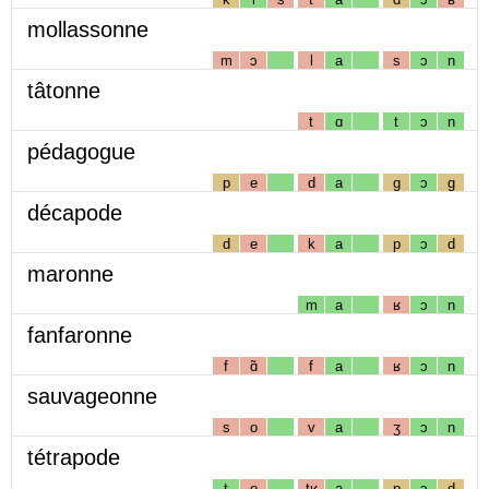
mollassonne
m
ɔ
l
a
s
ɔ
n
tâtonne
t
ɑ
t
ɔ
n
pédagogue
p
e
d
a
g
ɔ
g
décapode
d
e
k
a
p
ɔ
d
maronne
m
a
ʁ
ɔ
n
fanfaronne
f
ɑ̃
f
a
ʁ
ɔ
n
sauvageonne
s
o
v
a
ʒ
ɔ
n
tétrapode
t
e
tʁ
a
p
ɔ
d