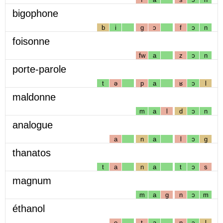
bigophone
b
i
g
ɔ
f
ɔ
n
foisonne
fw
a
z
ɔ
n
porte-parole
t
ə
p
a
ʁ
ɔ
l
maldonne
m
a
l
d
ɔ
n
analogue
a
n
a
l
ɔ
g
thanatos
t
a
n
a
t
ɔ
s
magnum
m
a
g
n
ɔ
m
éthanol
e
t
a
n
ɔ
l