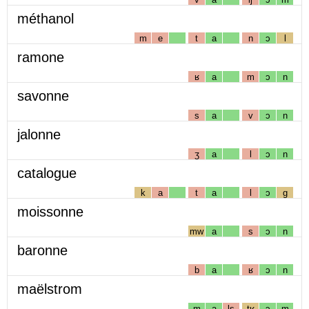
méthanol
m
e
t
a
n
ɔ
l
ramone
ʁ
a
m
ɔ
n
savonne
s
a
v
ɔ
n
jalonne
ʒ
a
l
ɔ
n
catalogue
k
a
t
a
l
ɔ
g
moissonne
mw
a
s
ɔ
n
baronne
b
a
ʁ
ɔ
n
maëlstrom
m
a
ls
tʁ
ɔ
m