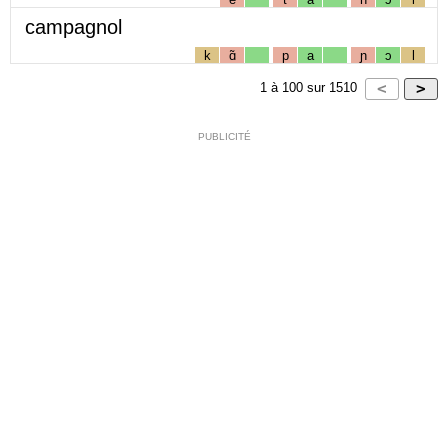
campagnol
k
ɑ̃
p
a
ɲ
ɔ
l
1
à
100
sur
1510
PUBLICITÉ