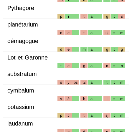
Pythagore
p
i
t
a
g
ɔ
ʁ
planétarium
n
e
t
a
ʁj
ɔ
m
démagogue
d
e
m
a
g
ɔ
g
Lot-et-Garonne
t
e
g
a
ʁ
ɔ
n
substratum
s
y
ps
tʁ
a
t
ɔ
m
cymbalum
s
ẽ
b
a
l
ɔ
m
potassium
p
ɔ
t
a
sj
ɔ
m
laudanum
l
o
d
a
n
ɔ
m