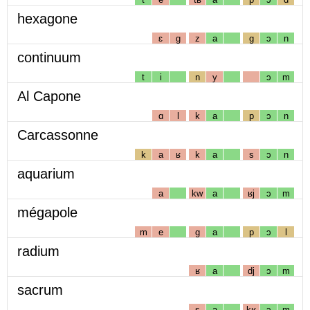
hexagone
ɛ
g
z
a
g
ɔ
n
continuum
t
i
n
y
ɔ
m
Al Capone
ɑ
l
k
a
p
ɔ
n
Carcassonne
k
a
ʁ
k
a
s
ɔ
n
aquarium
a
kw
a
ʁj
ɔ
m
mégapole
m
e
g
a
p
ɔ
l
radium
ʁ
a
dj
ɔ
m
sacrum
s
a
kʁ
ɔ
m