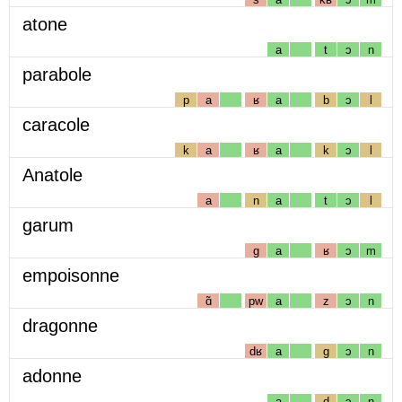
atone
a
t
ɔ
n
parabole
p
a
ʁ
a
b
ɔ
l
caracole
k
a
ʁ
a
k
ɔ
l
Anatole
a
n
a
t
ɔ
l
garum
g
a
ʁ
ɔ
m
empoisonne
ɑ̃
pw
a
z
ɔ
n
dragonne
dʁ
a
g
ɔ
n
adonne
a
d
ɔ
n