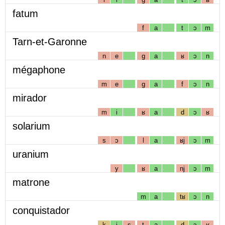
fatum
f
a
t
ɔ
m
Tarn-et-Garonne
n
e
g
a
ʁ
ɔ
n
mégaphone
m
e
g
a
f
ɔ
n
mirador
m
i
ʁ
a
d
ɔ
ʁ
solarium
s
ɔ
l
a
ʁj
ɔ
m
uranium
y
ʁ
a
nj
ɔ
m
matrone
m
a
tʁ
ɔ
n
conquistador
k
i
s
t
a
d
ɔ
ʁ