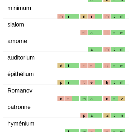
minimum
m
i
n
i
m
ɔ
m
slalom
sl
a
l
ɔ
m
amome
a
m
ɔ
m
auditorium
d
i
t
ɔ
ʁj
ɔ
m
épithélium
p
i
t
e
lj
ɔ
m
Romanov
ʁ
ɔ
m
a
n
ɔ
v
patronne
p
a
tʁ
ɔ
n
hyménium
i
m
e
nj
ɔ
m