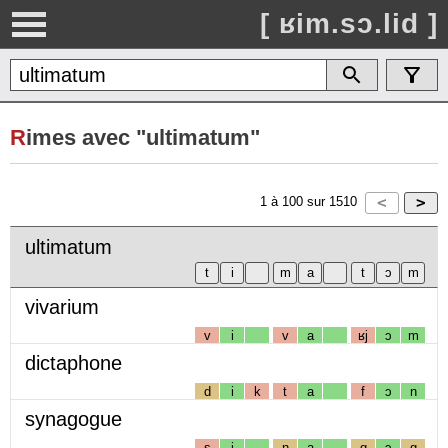
[ ʁim.sɔ.lid ]
R
imes avec "ultimatum"
1
à
100
sur
1510
ultimatum
vivarium
v
i
v
a
ʁj
ɔ
m
dictaphone
d
i
k
t
a
f
ɔ
n
synagogue
s
i
n
a
g
ɔ
g