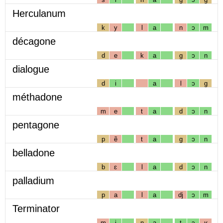
Herculanum
k
y
l
a
n
ɔ
m
décagone
d
e
k
a
g
ɔ
n
dialogue
d
i
a
l
ɔ
g
méthadone
m
e
t
a
d
ɔ
n
pentagone
p
ẽ
t
a
g
ɔ
n
belladone
b
ɛ
l
a
d
ɔ
n
palladium
p
a
l
a
dj
ɔ
m
Terminator
m
i
n
a
t
ɔ
ʁ