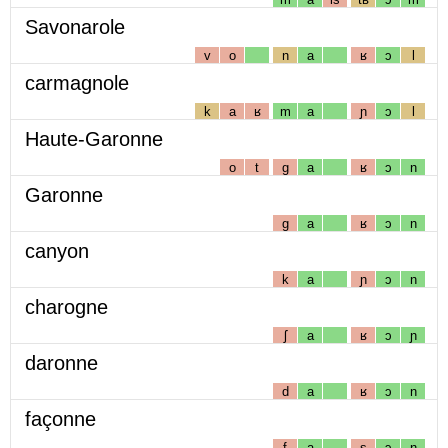
Savonarole
v
o
n
a
ʁ
ɔ
l
carmagnole
k
a
ʁ
m
a
ɲ
ɔ
l
Haute-Garonne
o
t
g
a
ʁ
ɔ
n
Garonne
g
a
ʁ
ɔ
n
canyon
k
a
ɲ
ɔ
n
charogne
ʃ
a
ʁ
ɔ
ɲ
daronne
d
a
ʁ
ɔ
n
façonne
f
a
s
ɔ
n