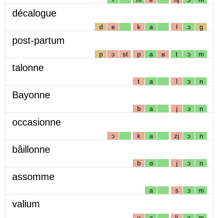
décalogue
d
e
k
a
l
ɔ
g
post-partum
p
ɔ
st
p
a
ʁ
t
ɔ
m
talonne
t
a
l
ɔ
n
Bayonne
b
a
j
ɔ
n
occasionne
ɔ
k
a
zj
ɔ
n
bâillonne
b
ɑ
j
ɔ
n
assomme
a
s
ɔ
m
valium
v
a
lj
ɔ
m