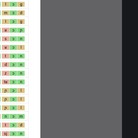
l
ɔ
g
m
ɔ
d
l
ɔ
g
ʁ
ɔ
ɲ
s
ɔ
n
ʁ
ɔ
l
t
ɔ
n
d
ɔ
n
z
ɔ
n
tʁ
ɔ
n
ɲ
ɔ
l
ɲ
ɔ
l
ɲ
ɔ
l
n
ɔ
m
t
ɔ
d
sj
ɔ
n