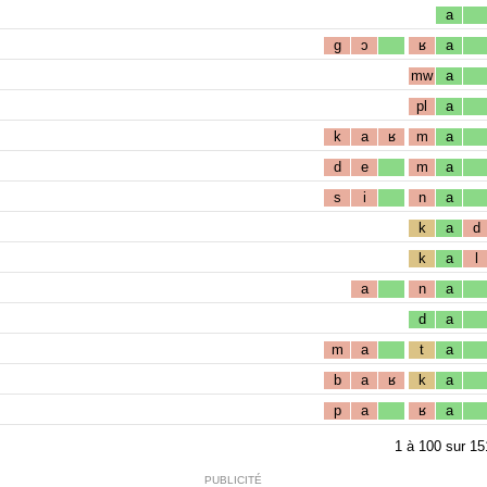
a
g
ɔ
ʁ
a
mw
a
pl
a
k
a
ʁ
m
a
d
e
m
a
s
i
n
a
k
a
d
k
a
l
a
n
a
d
a
m
a
t
a
b
a
ʁ
k
a
p
a
ʁ
a
1
à
100
sur
15
PUBLICITÉ