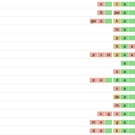
e
t
a
ɑ̃
pw
a
gw
a
k
a
m
a
p
a
b
a
ʁ
p
ɔ
st
p
a
ʁ
a
s
a
p
e
d
a
s
a
dʁ
a
m
a
ɛ
g
z
a
m
e
g
a
d
e
k
a