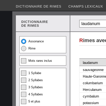
DICTIONNAIRE DE RIMES
CHAMPS LEXICAUX
DICTIONNAIRE
DE RIMES
R
imes ave
Assonance
Rime
Mots rares inclus
laudanum
sauvageonne
1 Syllabe
Haute-Garonn
2 Syllabes
columbarium
3 Syllabes
Herculanum
4 Syllabes
cymbalum
5 et plus
potassium