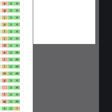
ʁ
ɔ
n
g
ɔ
n
j
ɔ
n
ɲ
ɔ
n
l
ɔ
n
j
ɔ
n
d
ɔ
n
ʁ
ɔ
m
t
ɔ
m
l
ɔ
m
m
ɔ
m
p
ɔ
n
ɔ
m
f
ɔ
n
ʁj
ɔ
m
n
ɔ
l