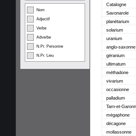
Catalogne
Nom
Savonarole
Adjectif
planétarium
Verbe
solarium
Adverbe
uranium
N.Pr. Personne
anglo-saxonne
géranium
N.Pr. Lieu
ultimatum
méthadone
vivarium
occasionne
palladium
Tarn-et-Garon
mégaphone
décagone
mollassonne