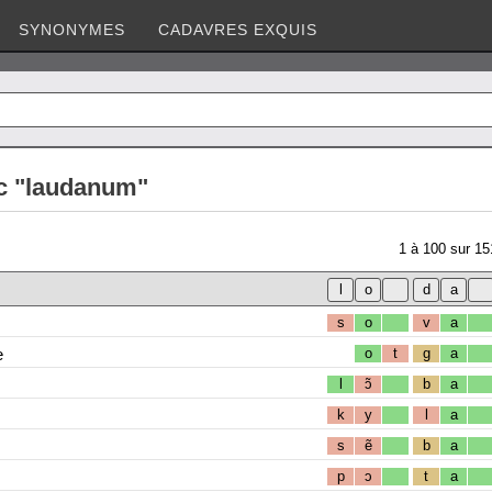
SYNONYMES
CADAVRES EXQUIS
c "laudanum"
1
à
100
sur
15
s
o
v
a
e
o
t
g
a
l
ɔ̃
b
a
k
y
l
a
s
ẽ
b
a
p
ɔ
t
a