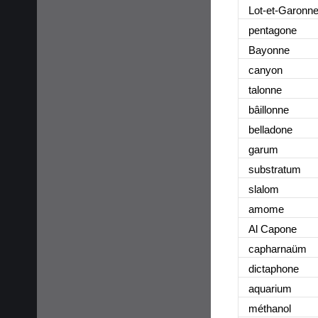
Lot-et-Garonn
pentagone
Bayonne
canyon
talonne
bâillonne
belladone
garum
substratum
slalom
amome
Al Capone
capharnaüm
dictaphone
aquarium
méthanol