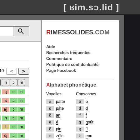
[ ʁim.sɔ.lid ]
R
IMESSOLIDES
.COM
Aide
Recherches fréquentes
Commentaire
Politique de confidentialité
Page Facebook
10
A
lphabet phonétique
ʒ
ɔ
n
Voyelles
Consonnes
ʁ
ɔ
n
a
p
a
tte
b
b
ɑ
p
â
te
d
d
ʁj
ɔ
m
ɑ̃
an
f
f
n
ɔ
m
e
é
g
g
oût
l
ɔ
m
ẽ
p
in
ʒ
J
sj
ɔ
m
ɛ
z
è
le
k
c
ou