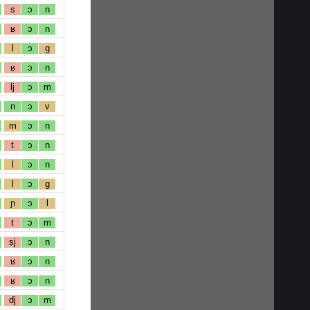
s
ɔ
n
ʁ
ɔ
n
l
ɔ
g
ʁ
ɔ
n
lj
ɔ
m
n
ɔ
v
m
ɔ
n
t
ɔ
n
l
ɔ
n
l
ɔ
g
ɲ
ɔ
l
t
ɔ
m
sj
ɔ
n
ʁ
ɔ
n
ʁ
ɔ
n
dj
ɔ
m