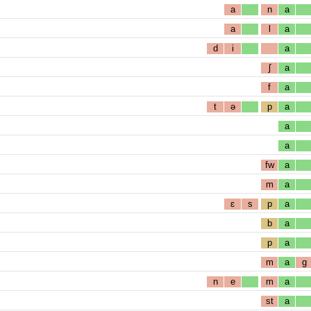
a
n
a
a
l
a
d
i
a
ʃ
a
f
a
t
ə
p
a
a
a
fw
a
m
a
ɛ
s
p
a
b
a
p
a
m
a
g
n
e
m
a
st
a