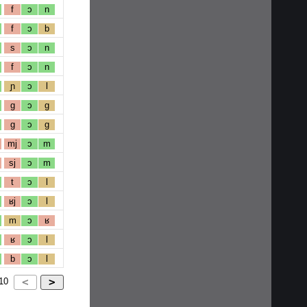
f
ɔ
n
f
ɔ
b
s
ɔ
n
f
ɔ
n
ɲ
ɔ
l
g
ɔ
g
g
ɔ
g
mj
ɔ
m
sj
ɔ
m
t
ɔ
l
ʁj
ɔ
l
m
ɔ
ʁ
ʁ
ɔ
l
b
ɔ
l
10