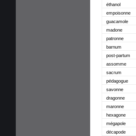
éthanol
empoisonne
guacamole
madone
patronne
barnum
post-partum
assomme
sacrum
pédagogue
savonne
dragonne
maronne
hexagone
mégapole
décapode