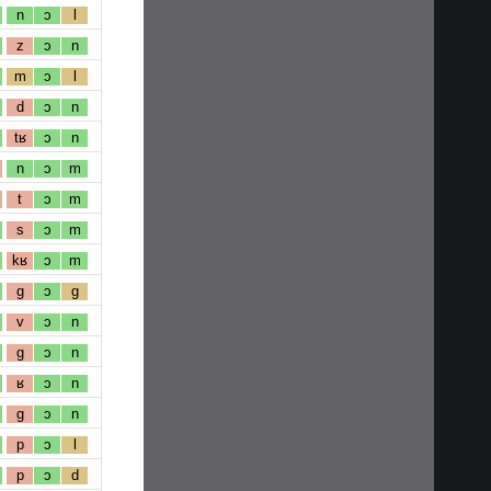
n
ɔ
l
z
ɔ
n
m
ɔ
l
d
ɔ
n
tʁ
ɔ
n
n
ɔ
m
t
ɔ
m
s
ɔ
m
kʁ
ɔ
m
g
ɔ
g
v
ɔ
n
g
ɔ
n
ʁ
ɔ
n
g
ɔ
n
p
ɔ
l
p
ɔ
d