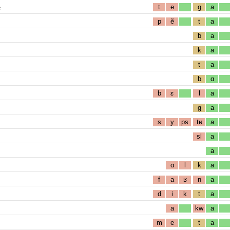
e
t
e
g
a
p
ẽ
t
a
b
a
k
a
t
a
b
ɑ
b
ɛ
l
a
g
a
s
y
ps
tʁ
a
sl
a
a
ɑ
l
k
a
f
a
ʁ
n
a
d
i
k
t
a
a
kw
a
m
e
t
a