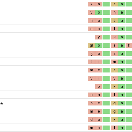
k
a
t
a
v
o
n
a
n
e
t
a
s
ɔ
l
a
y
ʁ
a
gl
o
s
a
k
ʒ
e
ʁ
a
t
i
m
a
m
e
t
a
v
i
v
a
ɔ
k
a
p
a
l
a
ne
n
e
g
a
m
e
g
a
d
e
k
a
m
ɔ
l
a