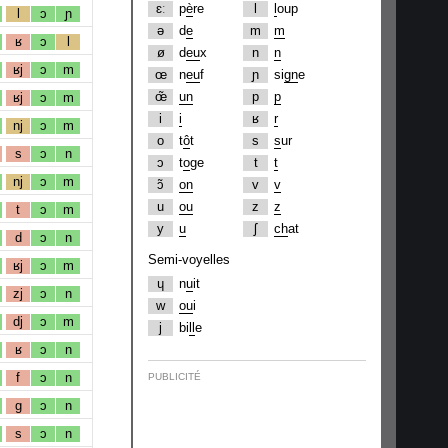
ɛː
p
è
re
l
l
oup
l
ɔ
ɲ
ə
d
e
m
m
ʁ
ɔ
l
ø
d
eu
x
n
n
ʁj
ɔ
m
œ
n
eu
f
ɲ
si
gn
e
œ̃
un
p
p
ʁj
ɔ
m
i
i
ʁ
r
nj
ɔ
m
o
t
ô
t
s
s
ur
s
ɔ
n
ɔ
t
o
ge
t
t
nj
ɔ
m
ɔ̃
on
v
v
u
ou
z
z
t
ɔ
m
y
u
ʃ
ch
at
d
ɔ
n
Semi-voyelles
ʁj
ɔ
m
ɥ
n
u
it
zj
ɔ
n
w
ou
i
dj
ɔ
m
j
bi
ll
e
ʁ
ɔ
n
f
ɔ
n
PUBLICITÉ
g
ɔ
n
s
ɔ
n