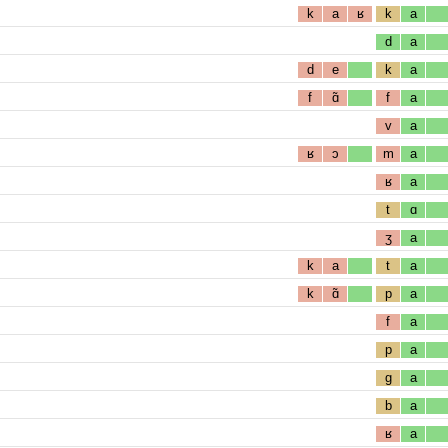
k
a
ʁ
k
a
d
a
d
e
k
a
f
ɑ̃
f
a
v
a
ʁ
ɔ
m
a
ʁ
a
t
ɑ
ʒ
a
k
a
t
a
k
ɑ̃
p
a
f
a
p
a
g
a
b
a
ʁ
a