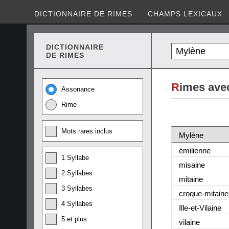
DICTIONNAIRE DE RIMES
CHAMPS LEXICAUX
DICTIONNAIRE
DE RIMES
R
imes ave
Assonance
Rime
Mots rares inclus
Mylène
émilienne
1 Syllabe
misaine
2 Syllabes
mitaine
3 Syllabes
croque-mitaine
4 Syllabes
Ille-et-Vilaine
5 et plus
vilaine