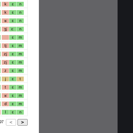
k
ɛ
n
k
ɛ
n
ʁ
ɛ
n
ʒj
ɛː
n
ɛ
m
tj
ɛ
m
zj
ɛ
m
zj
ɛ
m
z
ɛ
m
j
ɛ
t
t
ɛ
m
ʁ
ɛ
m
d
ɛ
m
l
ɛ
n
97