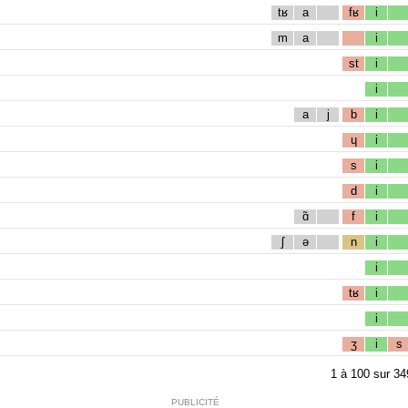
tʁ
a
fʁ
i
m
a
i
st
i
i
a
j
b
i
ɥ
i
s
i
d
i
ɑ̃
f
i
ʃ
ə
n
i
i
tʁ
i
i
ʒ
i
s
1
à
100
sur
34
PUBLICITÉ