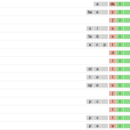
a
dʁ
i
bʁ
e
z
i
ʃ
i
s
i
s
i
fʁ
ɑ̃
s
i
ʁ
ɛ
p
t
i
d
i
l
i
st
a
l
i
t
e
l
i
sp
e
s
i
ʃ
i
p
ɔ
l
i
l
i
p
ɔ
l
i
p
a
ʁ
i