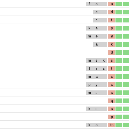
f
a
ʁ
i
e
d
i
ɔ
f
i
k
a
p
i
m
e
ʁ
i
a
k
i
d
i
m
ɛ
k
s
i
l
i
s
t
i
m
a
ʁ
i
p
y
ʁ
i
m
ɔ
ʁ
i
ɥ
i
k
ɔ
ʁ
i
p
i
k
a
tʁ
i