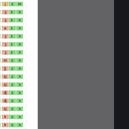
j
ɛ
m
ʒ
ɛː
n
ʒ
ɛː
n
ʁ
ɛː
n
ʒ
ɛː
n
ʒ
ɛː
n
ʒ
ɛː
n
m
ɛ
n
ʃj
ɛ
n
sj
ɛ
n
sj
ɛ
n
dj
ɛ
n
dj
ɛ
n
sj
ɛ
n
k
ɛ
n
k
ɛ
n