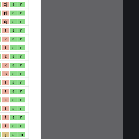
zj
ɛ
n
pj
ɛ
n
dj
ɛ
n
t
ɛ
n
k
ɛ
n
t
ɛ
n
z
ɛ
n
k
ɛ
n
ʁ
ɛ
n
t
ɛ
n
t
ɛ
n
k
ɛ
n
t
ɛ
n
f
ɛ
n
t
ɛ
n
j
ɛ
m