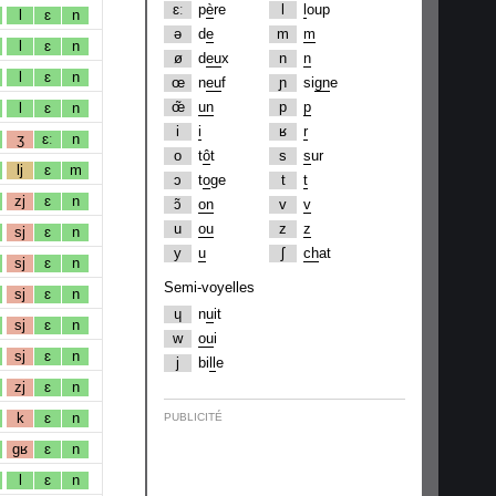
ɛː
p
è
re
l
l
oup
l
ɛ
n
ə
d
e
m
m
l
ɛ
n
ø
d
eu
x
n
n
l
ɛ
n
œ
n
eu
f
ɲ
si
gn
e
œ̃
un
p
p
l
ɛ
n
i
i
ʁ
r
ʒ
ɛː
n
o
t
ô
t
s
s
ur
lj
ɛ
m
ɔ
t
o
ge
t
t
zj
ɛ
n
ɔ̃
on
v
v
u
ou
z
z
sj
ɛ
n
y
u
ʃ
ch
at
sj
ɛ
n
Semi-voyelles
sj
ɛ
n
ɥ
n
u
it
sj
ɛ
n
w
ou
i
sj
ɛ
n
j
bi
ll
e
zj
ɛ
n
k
ɛ
n
PUBLICITÉ
gʁ
ɛ
n
l
ɛ
n