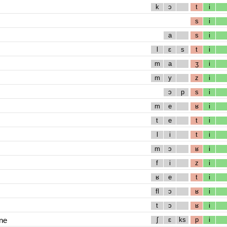
k
ɔ
t
i
s
i
a
s
i
l
ɛ
s
t
i
m
a
ʒ
i
m
y
z
i
ɔ
p
s
i
m
e
ʁ
i
t
e
t
i
l
i
t
i
m
ɔ
ʁ
i
f
i
z
i
ʁ
e
t
i
fl
ɔ
ʁ
i
t
ɔ
ʁ
i
ne
ʃ
ɛ
ks
p
i