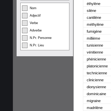
éthylène
Nom
silène
Adjectif
cantilène
Verbe
méthylène
Adverbe
fumigène
N.Pr. Personne
millième
tunisienne
N.Pr. Lieu
vénitienne
phénicienne
platonicienne
technicienne
clinicienne
dionysienne
dominicaine
migraine
madrilène