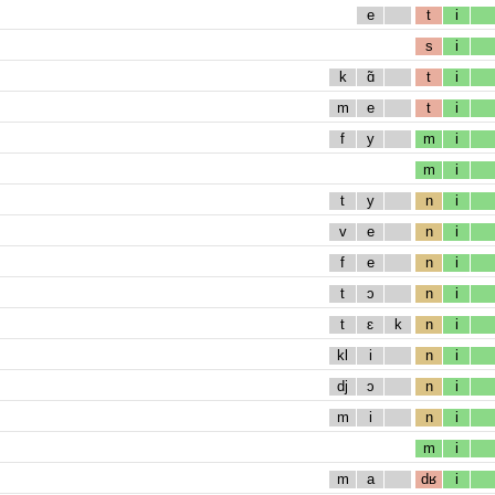
e
t
i
s
i
k
ɑ̃
t
i
m
e
t
i
f
y
m
i
m
i
t
y
n
i
v
e
n
i
f
e
n
i
t
ɔ
n
i
t
ɛ
k
n
i
kl
i
n
i
dj
ɔ
n
i
m
i
n
i
m
i
m
a
dʁ
i