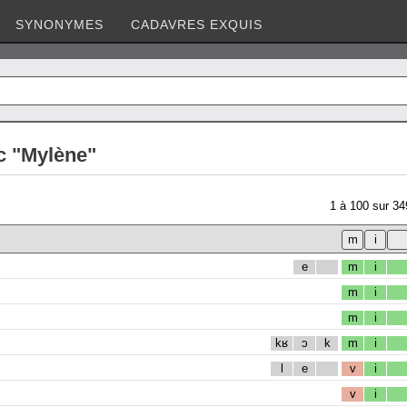
SYNONYMES
CADAVRES EXQUIS
c "Mylène"
1
à
100
sur
34
e
m
i
m
i
m
i
kʁ
ɔ
k
m
i
l
e
v
i
v
i