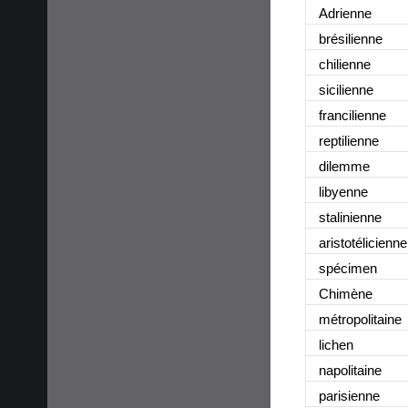
Adrienne
brésilienne
chilienne
sicilienne
francilienne
reptilienne
dilemme
libyenne
stalinienne
aristotélicienne
spécimen
Chimène
métropolitaine
lichen
napolitaine
parisienne