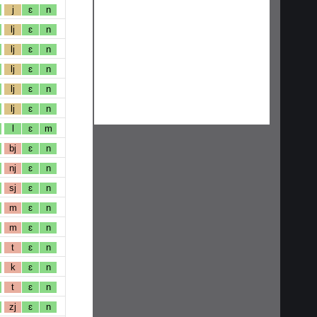
j
ɛ
n
lj
ɛ
n
lj
ɛ
n
lj
ɛ
n
lj
ɛ
n
lj
ɛ
n
l
ɛ
m
bj
ɛ
n
nj
ɛ
n
sj
ɛ
n
m
ɛ
n
m
ɛ
n
t
ɛ
n
k
ɛ
n
t
ɛ
n
zj
ɛ
n