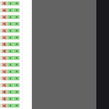
dj
ɛ
n
ʁj
ɛ
n
ʁj
ɛ
n
nj
ɛ
n
sj
ɛ
n
sj
ɛ
n
dj
ɛ
n
dj
ɛ
n
sj
ɛ
n
sj
ɛ
n
sj
ɛ
n
sj
ɛ
n
nj
ɛ
n
dj
ɛ
n
dj
ɛ
n
ʁj
ɛ
n