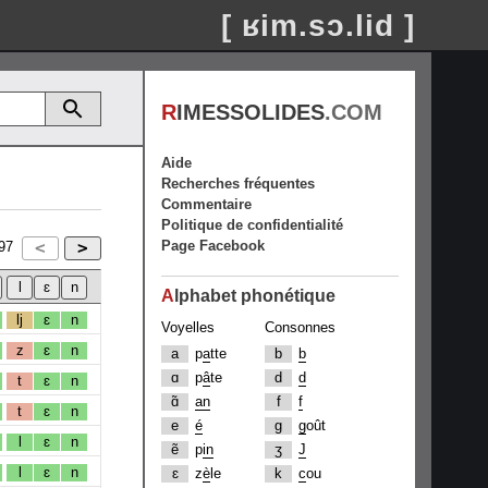
[ ʁim.sɔ.lid ]
R
IMESSOLIDES
.COM
Aide
Recherches fréquentes
Commentaire
Politique de confidentialité
Page Facebook
97
A
lphabet phonétique
lj
ɛ
n
Voyelles
Consonnes
z
ɛ
n
a
p
a
tte
b
b
ɑ
p
â
te
d
d
t
ɛ
n
ɑ̃
an
f
f
t
ɛ
n
e
é
g
g
oût
l
ɛ
n
ẽ
p
in
ʒ
J
l
ɛ
n
ɛ
z
è
le
k
c
ou