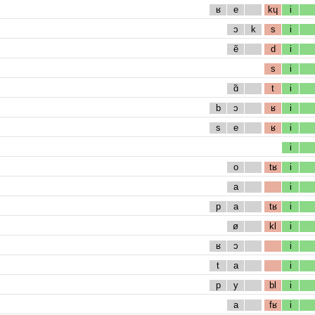
ʁ
e
kɥ
i
ɔ
k
s
i
ẽ
d
i
s
i
ɑ̃
t
i
b
ɔ
ʁ
i
s
e
ʁ
i
i
o
tʁ
i
a
i
p
a
tʁ
i
ø
kl
i
ʁ
ɔ
i
t
a
i
p
y
bl
i
a
fʁ
i