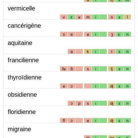
vermicelle
v
ɛ
ʁ
m
i
s
ɛ
l
cancérigène
s
e
ʁ
i
ʒ
ɛː
n
aquitaine
a
k
i
t
ɛ
n
francilienne
fʁ
ɑ̃
s
i
lj
ɛ
n
thyroïdienne
ʁ
ɔ
i
dj
ɛ
n
obsidienne
ɔ
p
s
i
dj
ɛ
n
floridienne
fl
ɔ
ʁ
i
dj
ɛ
n
migraine
m
i
gʁ
ɛ
n