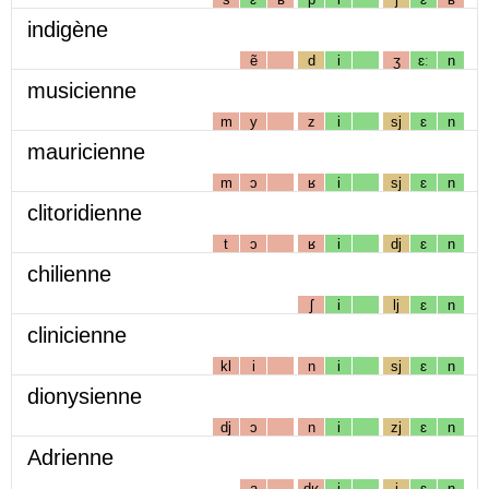
indigène
ẽ
d
i
ʒ
ɛː
n
musicienne
m
y
z
i
sj
ɛ
n
mauricienne
m
ɔ
ʁ
i
sj
ɛ
n
clitoridienne
t
ɔ
ʁ
i
dj
ɛ
n
chilienne
ʃ
i
lj
ɛ
n
clinicienne
kl
i
n
i
sj
ɛ
n
dionysienne
dj
ɔ
n
i
zj
ɛ
n
Adrienne
a
dʁ
i
j
ɛ
n