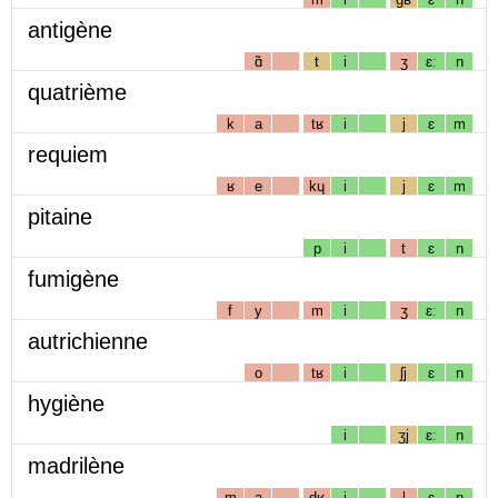
antigène
ɑ̃
t
i
ʒ
ɛː
n
quatrième
k
a
tʁ
i
j
ɛ
m
requiem
ʁ
e
kɥ
i
j
ɛ
m
pitaine
p
i
t
ɛ
n
fumigène
f
y
m
i
ʒ
ɛː
n
autrichienne
o
tʁ
i
ʃj
ɛ
n
hygiène
i
ʒj
ɛː
n
madrilène
m
a
dʁ
i
l
ɛ
n