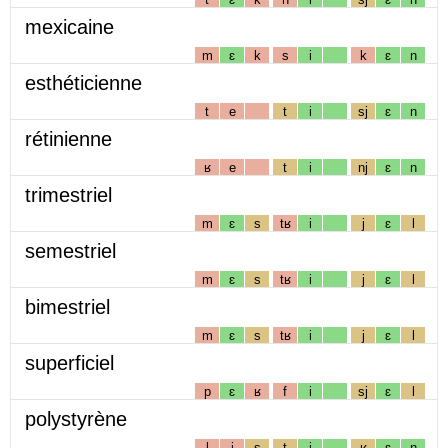
mexicaine
m
ɛ
k
s
i
k
ɛ
n
esthéticienne
t
e
t
i
sj
ɛ
n
rétinienne
ʁ
e
t
i
nj
ɛ
n
trimestriel
m
ɛ
s
tʁ
i
j
ɛ
l
semestriel
m
ɛ
s
tʁ
i
j
ɛ
l
bimestriel
m
ɛ
s
tʁ
i
j
ɛ
l
superficiel
p
ɛ
ʁ
f
i
sj
ɛ
l
polystyrène
l
i
s
t
i
ʁ
ɛ
n