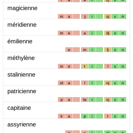
magicienne
m
a
ʒ
i
sj
ɛ
n
méridienne
m
e
ʁ
i
dj
ɛ
n
émilienne
e
m
i
lj
ɛ
n
méthylène
m
e
t
i
l
ɛ
n
stalinienne
st
a
l
i
nj
ɛ
n
patricienne
p
a
tʁ
i
sj
ɛ
n
capitaine
k
a
p
i
t
ɛ
n
assyrienne
a
s
i
ʁj
ɛ
n