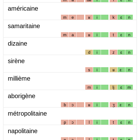
américaine
m
e
ʁ
i
k
ɛ
n
samaritaine
m
a
ʁ
i
t
ɛ
n
dizaine
d
i
z
ɛ
n
sirène
s
i
ʁ
ɛː
n
millième
m
i
lj
ɛ
m
aborigène
b
ɔ
ʁ
i
ʒ
ɛː
n
métropolitaine
p
ɔ
l
i
t
ɛ
n
napolitaine
p
ɔ
l
i
t
ɛ
n