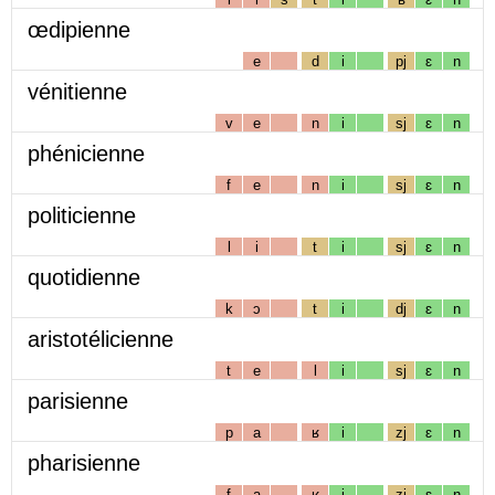
œdipienne
e
d
i
pj
ɛ
n
vénitienne
v
e
n
i
sj
ɛ
n
phénicienne
f
e
n
i
sj
ɛ
n
politicienne
l
i
t
i
sj
ɛ
n
quotidienne
k
ɔ
t
i
dj
ɛ
n
aristotélicienne
t
e
l
i
sj
ɛ
n
parisienne
p
a
ʁ
i
zj
ɛ
n
pharisienne
f
a
ʁ
i
zj
ɛ
n