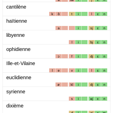
cantilène
k
ɑ̃
t
i
l
ɛ
n
haïtienne
a
i
sj
ɛ
n
libyenne
l
i
bj
ɛ
n
ophidienne
ɔ
f
i
dj
ɛ
n
Ille-et-Vilaine
l
e
v
i
l
ɛ
n
euclidienne
ø
kl
i
dj
ɛ
n
syrienne
s
i
ʁj
ɛ
n
dixième
d
i
zj
ɛ
m