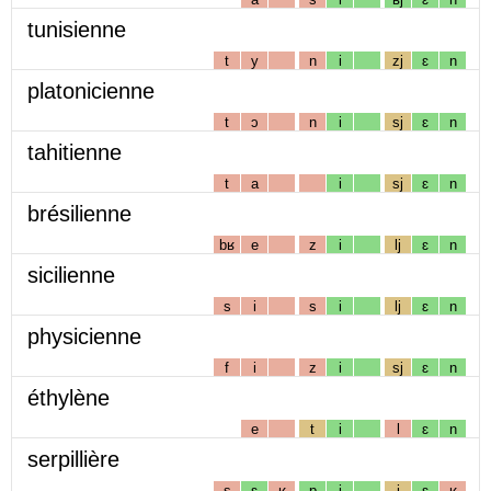
tunisienne
t
y
n
i
zj
ɛ
n
platonicienne
t
ɔ
n
i
sj
ɛ
n
tahitienne
t
a
i
sj
ɛ
n
brésilienne
bʁ
e
z
i
lj
ɛ
n
sicilienne
s
i
s
i
lj
ɛ
n
physicienne
f
i
z
i
sj
ɛ
n
éthylène
e
t
i
l
ɛ
n
serpillière
s
ɛ
ʁ
p
i
j
ɛ
ʁ