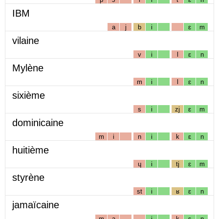
IBM
a
j
b
i
ɛ
m
vilaine
v
i
l
ɛ
n
Mylène
m
i
l
ɛ
n
sixième
s
i
zj
ɛ
m
dominicaine
m
i
n
i
k
ɛ
n
huitième
ɥ
i
tj
ɛ
m
styrène
st
i
ʁ
ɛ
n
jamaïcaine
m
a
i
k
ɛ
n