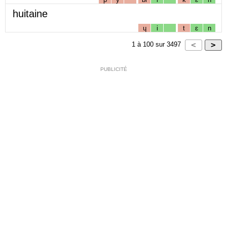
huitaine
ɥ
i
t
ɛ
n
1
à
100
sur
3497
PUBLICITÉ