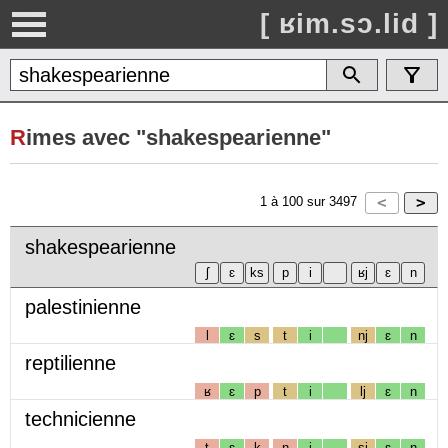
[ ʁim.sɔ.lid ]
R
imes avec "shakespearienne"
1
à
100
sur
3497
shakespearienne
palestinienne
l
ɛ
s
t
i
nj
ɛ
n
reptilienne
ʁ
ɛ
p
t
i
lj
ɛ
n
technicienne
t
ɛ
k
n
i
sj
ɛ
n