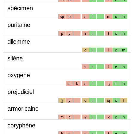
spécimen
sp
e
s
i
m
ɛ
n
puritaine
p
y
ʁ
i
t
ɛ
n
dilemme
d
i
l
ɛ
m
silène
s
i
l
ɛ
n
oxygène
ɔ
k
s
i
ʒ
ɛː
n
préjudiciel
ʒ
y
d
i
sj
ɛ
l
armoricaine
m
ɔ
ʁ
i
k
ɛ
n
coryphène
k
ɔ
ʁ
i
f
ɛ
n