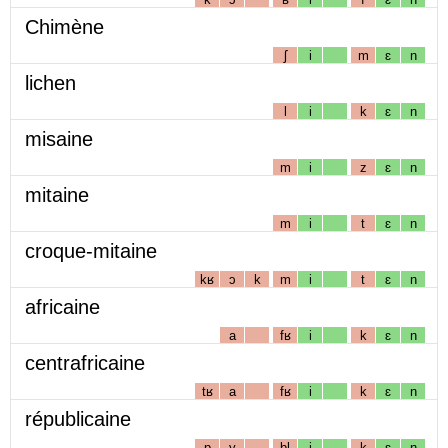
Chimène
ʃ
i
m
ɛ
n
lichen
l
i
k
ɛ
n
misaine
m
i
z
ɛ
n
mitaine
m
i
t
ɛ
n
croque-mitaine
kʁ
ɔ
k
m
i
t
ɛ
n
africaine
a
fʁ
i
k
ɛ
n
centrafricaine
tʁ
a
fʁ
i
k
ɛ
n
républicaine
p
y
bl
i
k
ɛ
n