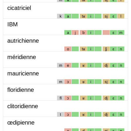
cicatriciel
k
a
tʁ
i
sj
ɛ
l
IBM
a
j
b
i
ɛ
m
autrichienne
o
tʁ
i
ʃj
ɛ
n
méridienne
m
e
ʁ
i
dj
ɛ
n
mauricienne
m
ɔ
ʁ
i
sj
ɛ
n
floridienne
fl
ɔ
ʁ
i
dj
ɛ
n
clitoridienne
t
ɔ
ʁ
i
dj
ɛ
n
œdipienne
e
d
i
pj
ɛ
n