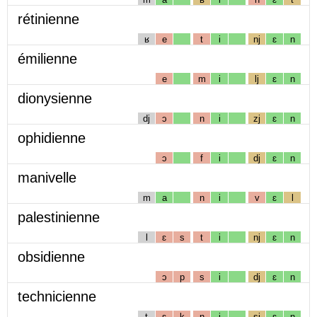
rétinienne
ʁ
e
t
i
nj
ɛ
n
émilienne
e
m
i
lj
ɛ
n
dionysienne
dj
ɔ
n
i
zj
ɛ
n
ophidienne
ɔ
f
i
dj
ɛ
n
manivelle
m
a
n
i
v
ɛ
l
palestinienne
l
ɛ
s
t
i
nj
ɛ
n
obsidienne
ɔ
p
s
i
dj
ɛ
n
technicienne
t
ɛ
k
n
i
sj
ɛ
n