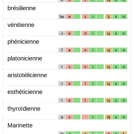
brésilienne
bʁ
e
z
i
lj
ɛ
n
vénitienne
v
e
n
i
sj
ɛ
n
phénicienne
f
e
n
i
sj
ɛ
n
platonicienne
t
ɔ
n
i
sj
ɛ
n
aristotélicienne
t
e
l
i
sj
ɛ
n
esthéticienne
t
e
t
i
sj
ɛ
n
thyroïdienne
ʁ
ɔ
i
dj
ɛ
n
Marinette
m
a
ʁ
i
n
ɛ
t