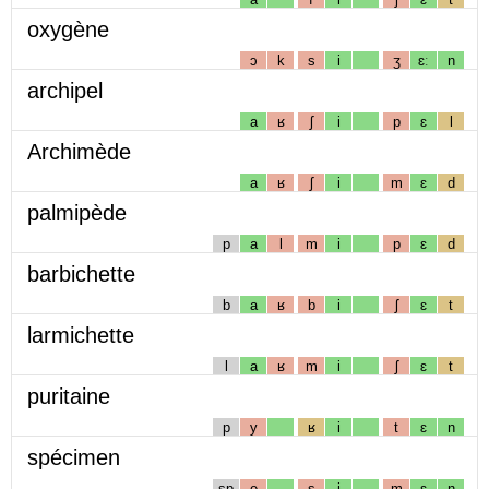
oxygène
ɔ
k
s
i
ʒ
ɛː
n
archipel
a
ʁ
ʃ
i
p
ɛ
l
Archimède
a
ʁ
ʃ
i
m
ɛ
d
palmipède
p
a
l
m
i
p
ɛ
d
barbichette
b
a
ʁ
b
i
ʃ
ɛ
t
larmichette
l
a
ʁ
m
i
ʃ
ɛ
t
puritaine
p
y
ʁ
i
t
ɛ
n
spécimen
sp
e
s
i
m
ɛ
n