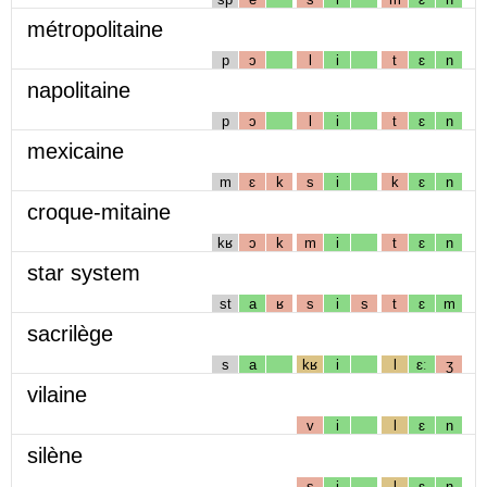
métropolitaine
p
ɔ
l
i
t
ɛ
n
napolitaine
p
ɔ
l
i
t
ɛ
n
mexicaine
m
ɛ
k
s
i
k
ɛ
n
croque-mitaine
kʁ
ɔ
k
m
i
t
ɛ
n
star system
st
a
ʁ
s
i
s
t
ɛ
m
sacrilège
s
a
kʁ
i
l
ɛː
ʒ
vilaine
v
i
l
ɛ
n
silène
s
i
l
ɛ
n