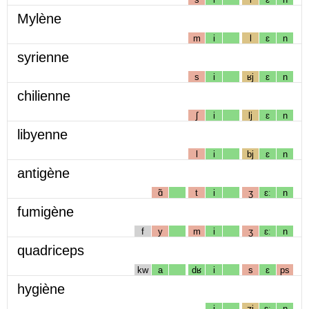
Mylène
m
i
l
ɛ
n
syrienne
s
i
ʁj
ɛ
n
chilienne
ʃ
i
lj
ɛ
n
libyenne
l
i
bj
ɛ
n
antigène
ɑ̃
t
i
ʒ
ɛː
n
fumigène
f
y
m
i
ʒ
ɛː
n
quadriceps
kw
a
dʁ
i
s
ɛ
ps
hygiène
i
ʒj
ɛː
n