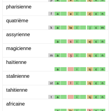
pharisienne
f
a
ʁ
i
zj
ɛ
n
quatrième
k
a
tʁ
i
j
ɛ
m
assyrienne
a
s
i
ʁj
ɛ
n
magicienne
m
a
ʒ
i
sj
ɛ
n
haïtienne
a
i
sj
ɛ
n
stalinienne
st
a
l
i
nj
ɛ
n
tahitienne
t
a
i
sj
ɛ
n
africaine
a
fʁ
i
k
ɛ
n