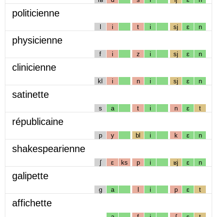
politicienne
l
i
t
i
sj
ɛ
n
physicienne
f
i
z
i
sj
ɛ
n
clinicienne
kl
i
n
i
sj
ɛ
n
satinette
s
a
t
i
n
ɛ
t
républicaine
p
y
bl
i
k
ɛ
n
shakespearienne
ʃ
ɛ
ks
p
i
ʁj
ɛ
n
galipette
g
a
l
i
p
ɛ
t
affichette
a
f
i
ʃ
ɛ
t