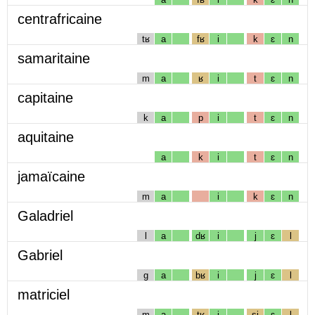
centrafricaine
tʁ
a
fʁ
i
k
ɛ
n
samaritaine
m
a
ʁ
i
t
ɛ
n
capitaine
k
a
p
i
t
ɛ
n
aquitaine
a
k
i
t
ɛ
n
jamaïcaine
m
a
i
k
ɛ
n
Galadriel
l
a
dʁ
i
j
ɛ
l
Gabriel
g
a
bʁ
i
j
ɛ
l
matriciel
m
a
tʁ
i
sj
ɛ
l