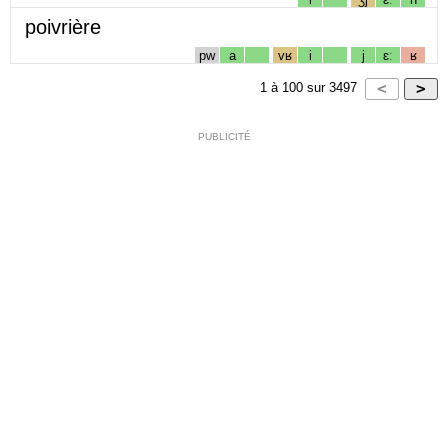
poivrière
pw
a
vʁ
i
j
ɛː
ʁ
1
à
100
sur
3497
PUBLICITÉ