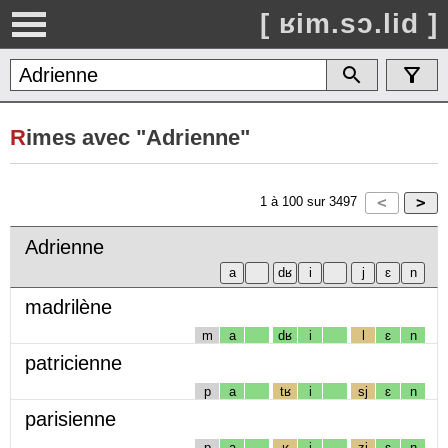
[ ʁim.sɔ.lid ]
R
imes avec "Adrienne"
1
à
100
sur
3497
Adrienne
madrilène
m
a
dʁ
i
l
ɛ
n
patricienne
p
a
tʁ
i
sj
ɛ
n
parisienne
p
a
ʁ
i
zj
ɛ
n