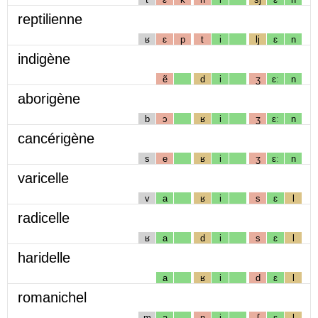
reptilienne
ʁ
ɛ
p
t
i
lj
ɛ
n
indigène
ẽ
d
i
ʒ
ɛː
n
aborigène
b
ɔ
ʁ
i
ʒ
ɛː
n
cancérigène
s
e
ʁ
i
ʒ
ɛː
n
varicelle
v
a
ʁ
i
s
ɛ
l
radicelle
ʁ
a
d
i
s
ɛ
l
haridelle
a
ʁ
i
d
ɛ
l
romanichel
m
a
n
i
ʃ
ɛ
l