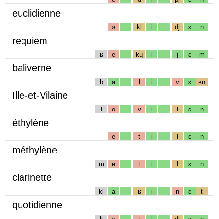
euclidienne
ø
kl
i
dj
ɛ
n
requiem
ʁ
e
kɥ
i
j
ɛ
m
baliverne
b
a
l
i
v
ɛ
ʁn
Ille-et-Vilaine
l
e
v
i
l
ɛ
n
éthylène
e
t
i
l
ɛ
n
méthylène
m
e
t
i
l
ɛ
n
clarinette
kl
a
ʁ
i
n
ɛ
t
quotidienne
k
ɔ
t
i
dj
ɛ
n