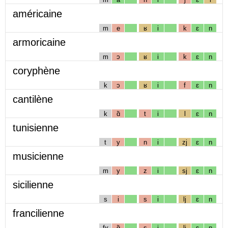
américaine
m
e
ʁ
i
k
ɛ
n
armoricaine
m
ɔ
ʁ
i
k
ɛ
n
coryphène
k
ɔ
ʁ
i
f
ɛ
n
cantilène
k
ɑ̃
t
i
l
ɛ
n
tunisienne
t
y
n
i
zj
ɛ
n
musicienne
m
y
z
i
sj
ɛ
n
sicilienne
s
i
s
i
lj
ɛ
n
francilienne
fʁ
ɑ̃
s
i
lj
ɛ
n