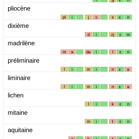
pliocène
pl
i
j
ɔ
s
ɛː
n
dixième
d
i
zj
ɛ
m
madrilène
m
a
dʁ
i
l
ɛ
n
préliminaire
l
i
m
i
n
ɛː
ʁ
liminaire
l
i
m
i
n
ɛː
ʁ
lichen
l
i
k
ɛ
n
mitaine
m
i
t
ɛ
n
aquitaine
a
k
i
t
ɛ
n