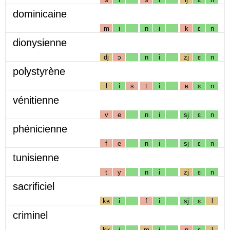
dominicaine
m
i
n
i
k
ɛ
n
dionysienne
dj
ɔ
n
i
zj
ɛ
n
polystyrène
l
i
s
t
i
ʁ
ɛ
n
vénitienne
v
e
n
i
sj
ɛ
n
phénicienne
f
e
n
i
sj
ɛ
n
tunisienne
t
y
n
i
zj
ɛ
n
sacrificiel
kʁ
i
f
i
sj
ɛ
l
criminel
kʁ
i
m
i
n
ɛ
l