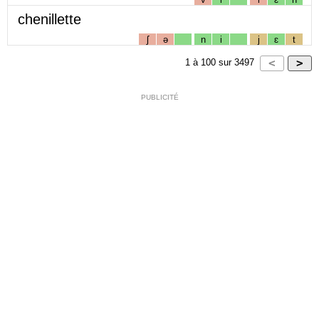
chenillette
ʃ
ə
n
i
j
ɛ
t
1
à
100
sur
3497
PUBLICITÉ