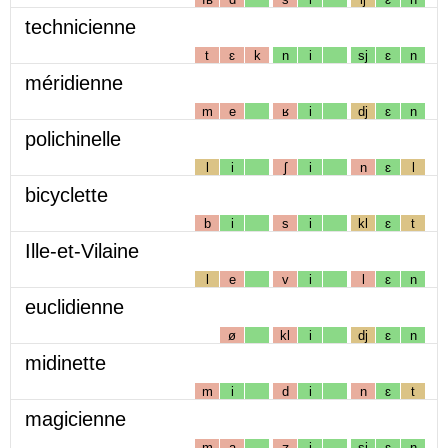
technicienne
t
ɛ
k
n
i
sj
ɛ
n
méridienne
m
e
ʁ
i
dj
ɛ
n
polichinelle
l
i
ʃ
i
n
ɛ
l
bicyclette
b
i
s
i
kl
ɛ
t
Ille-et-Vilaine
l
e
v
i
l
ɛ
n
euclidienne
ø
kl
i
dj
ɛ
n
midinette
m
i
d
i
n
ɛ
t
magicienne
m
a
ʒ
i
sj
ɛ
n