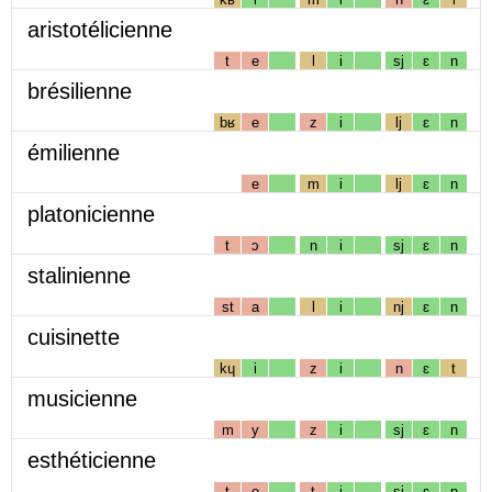
aristotélicienne
t
e
l
i
sj
ɛ
n
brésilienne
bʁ
e
z
i
lj
ɛ
n
émilienne
e
m
i
lj
ɛ
n
platonicienne
t
ɔ
n
i
sj
ɛ
n
stalinienne
st
a
l
i
nj
ɛ
n
cuisinette
kɥ
i
z
i
n
ɛ
t
musicienne
m
y
z
i
sj
ɛ
n
esthéticienne
t
e
t
i
sj
ɛ
n