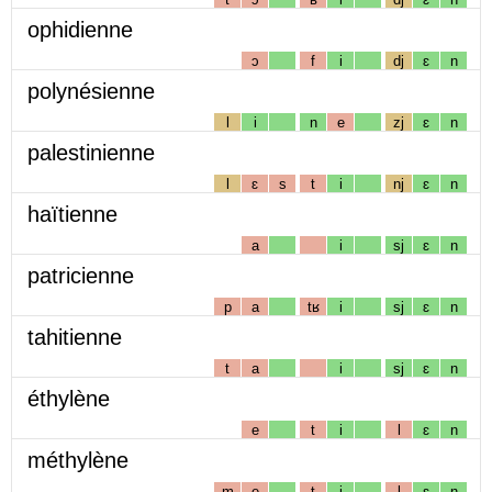
ophidienne
ɔ
f
i
dj
ɛ
n
polynésienne
l
i
n
e
zj
ɛ
n
palestinienne
l
ɛ
s
t
i
nj
ɛ
n
haïtienne
a
i
sj
ɛ
n
patricienne
p
a
tʁ
i
sj
ɛ
n
tahitienne
t
a
i
sj
ɛ
n
éthylène
e
t
i
l
ɛ
n
méthylène
m
e
t
i
l
ɛ
n