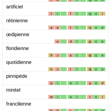
artificiel
t
i
f
i
sj
ɛ
l
rétinienne
ʁ
e
t
i
nj
ɛ
n
œdipienne
e
d
i
pj
ɛ
n
floridienne
fl
ɔ
ʁ
i
dj
ɛ
n
quotidienne
k
ɔ
t
i
dj
ɛ
n
pinnipède
p
i
n
i
p
ɛ
d
minitel
m
i
n
i
t
ɛ
l
francilienne
fʁ
ɑ̃
s
i
lj
ɛ
n