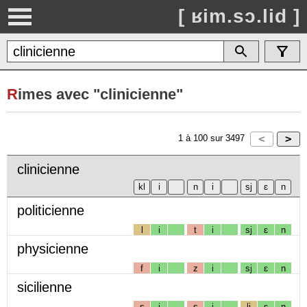
[ ʁim.sɔ.lid ]
R
imes avec "clinicienne"
1
à
100
sur
3497
clinicienne
politicienne
l
i
t
i
sj
ɛ
n
physicienne
f
i
z
i
sj
ɛ
n
sicilienne
s
i
s
i
lj
ɛ
n