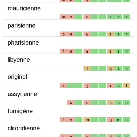
mauricienne
m
ɔ
ʁ
i
sj
ɛ
n
parisienne
p
a
ʁ
i
zj
ɛ
n
pharisienne
f
a
ʁ
i
zj
ɛ
n
libyenne
l
i
bj
ɛ
n
originel
ʁ
i
ʒ
i
n
ɛ
l
assyrienne
a
s
i
ʁj
ɛ
n
fumigène
f
y
m
i
ʒ
ɛː
n
clitoridienne
t
ɔ
ʁ
i
dj
ɛ
n