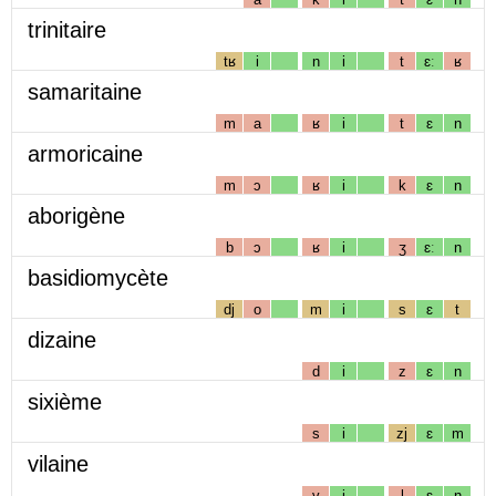
trinitaire
tʁ
i
n
i
t
ɛː
ʁ
samaritaine
m
a
ʁ
i
t
ɛ
n
armoricaine
m
ɔ
ʁ
i
k
ɛ
n
aborigène
b
ɔ
ʁ
i
ʒ
ɛː
n
basidiomycète
dj
o
m
i
s
ɛ
t
dizaine
d
i
z
ɛ
n
sixième
s
i
zj
ɛ
m
vilaine
v
i
l
ɛ
n