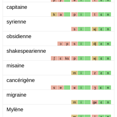
capitaine
k
a
p
i
t
ɛ
n
syrienne
s
i
ʁj
ɛ
n
obsidienne
ɔ
p
s
i
dj
ɛ
n
shakespearienne
ʃ
ɛ
ks
p
i
ʁj
ɛ
n
misaine
m
i
z
ɛ
n
cancérigène
s
e
ʁ
i
ʒ
ɛː
n
migraine
m
i
gʁ
ɛ
n
Mylène
m
i
l
ɛ
n