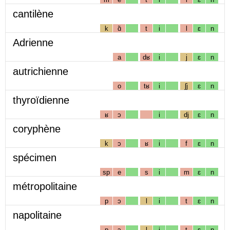
cantilène
k
ɑ̃
t
i
l
ɛ
n
Adrienne
a
dʁ
i
j
ɛ
n
autrichienne
o
tʁ
i
ʃj
ɛ
n
thyroïdienne
ʁ
ɔ
i
dj
ɛ
n
coryphène
k
ɔ
ʁ
i
f
ɛ
n
spécimen
sp
e
s
i
m
ɛ
n
métropolitaine
p
ɔ
l
i
t
ɛ
n
napolitaine
p
ɔ
l
i
t
ɛ
n