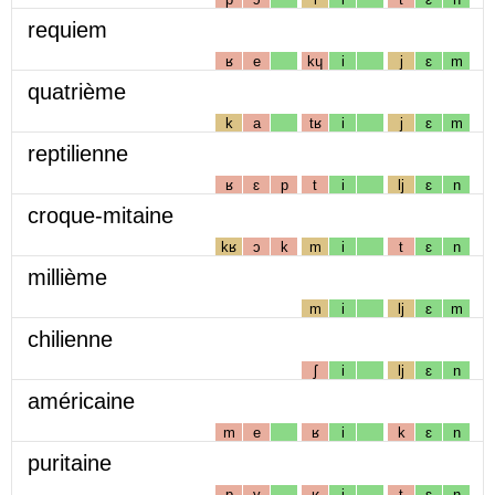
requiem
ʁ
e
kɥ
i
j
ɛ
m
quatrième
k
a
tʁ
i
j
ɛ
m
reptilienne
ʁ
ɛ
p
t
i
lj
ɛ
n
croque-mitaine
kʁ
ɔ
k
m
i
t
ɛ
n
millième
m
i
lj
ɛ
m
chilienne
ʃ
i
lj
ɛ
n
américaine
m
e
ʁ
i
k
ɛ
n
puritaine
p
y
ʁ
i
t
ɛ
n