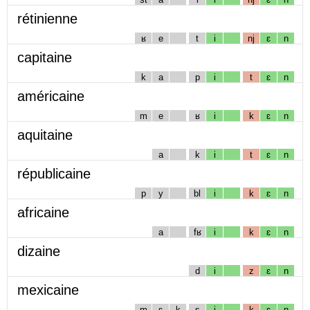
rétinienne
ʁ
e
t
i
nj
ɛ
n
capitaine
k
a
p
i
t
ɛ
n
américaine
m
e
ʁ
i
k
ɛ
n
aquitaine
a
k
i
t
ɛ
n
républicaine
p
y
bl
i
k
ɛ
n
africaine
a
fʁ
i
k
ɛ
n
dizaine
d
i
z
ɛ
n
mexicaine
m
ɛ
k
s
i
k
ɛ
n