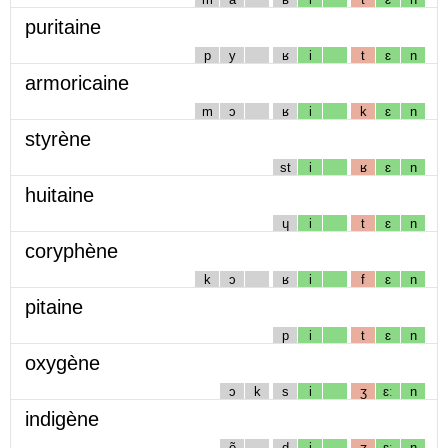
puritaine
p
y
ʁ
i
t
ɛ
n
armoricaine
m
ɔ
ʁ
i
k
ɛ
n
styrène
st
i
ʁ
ɛ
n
huitaine
ɥ
i
t
ɛ
n
coryphène
k
ɔ
ʁ
i
f
ɛ
n
pitaine
p
i
t
ɛ
n
oxygène
ɔ
k
s
i
ʒ
ɛː
n
indigène
ẽ
d
i
ʒ
ɛː
n