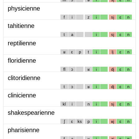
physicienne
f
i
z
i
sj
ɛ
n
tahitienne
t
a
i
sj
ɛ
n
reptilienne
ʁ
ɛ
p
t
i
lj
ɛ
n
floridienne
fl
ɔ
ʁ
i
dj
ɛ
n
clitoridienne
t
ɔ
ʁ
i
dj
ɛ
n
clinicienne
kl
i
n
i
sj
ɛ
n
shakespearienne
ʃ
ɛ
ks
p
i
ʁj
ɛ
n
pharisienne
f
a
ʁ
i
zj
ɛ
n