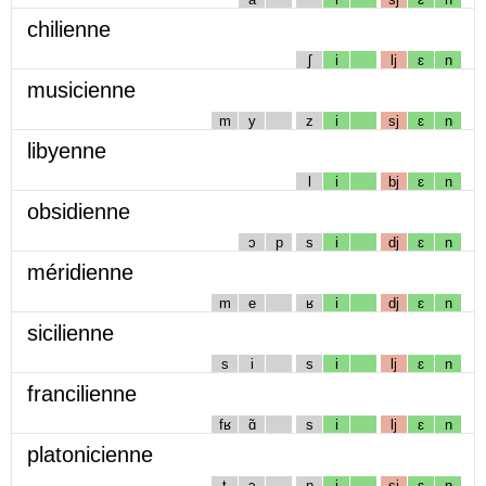
chilienne
ʃ
i
lj
ɛ
n
musicienne
m
y
z
i
sj
ɛ
n
libyenne
l
i
bj
ɛ
n
obsidienne
ɔ
p
s
i
dj
ɛ
n
méridienne
m
e
ʁ
i
dj
ɛ
n
sicilienne
s
i
s
i
lj
ɛ
n
francilienne
fʁ
ɑ̃
s
i
lj
ɛ
n
platonicienne
t
ɔ
n
i
sj
ɛ
n