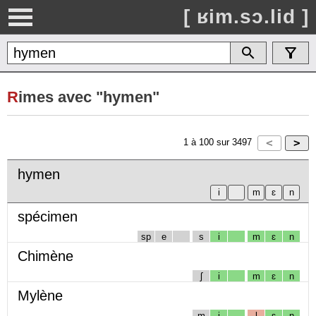
[ ʁim.sɔ.lid ]
R
imes avec "hymen"
1
à
100
sur
3497
hymen
spécimen
sp
e
s
i
m
ɛ
n
Chimène
ʃ
i
m
ɛ
n
Mylène
m
i
l
ɛ
n