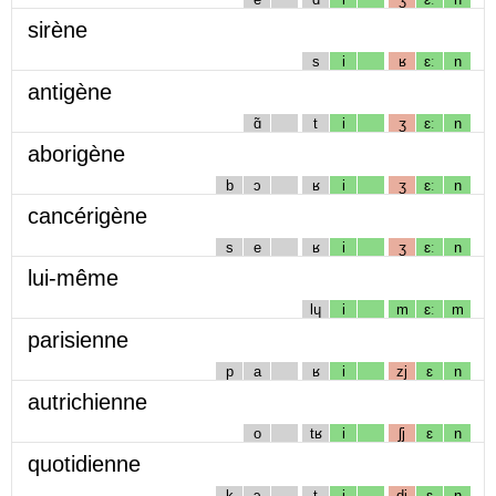
sirène
s
i
ʁ
ɛː
n
antigène
ɑ̃
t
i
ʒ
ɛː
n
aborigène
b
ɔ
ʁ
i
ʒ
ɛː
n
cancérigène
s
e
ʁ
i
ʒ
ɛː
n
lui-même
lɥ
i
m
ɛː
m
parisienne
p
a
ʁ
i
zj
ɛ
n
autrichienne
o
tʁ
i
ʃj
ɛ
n
quotidienne
k
ɔ
t
i
dj
ɛ
n