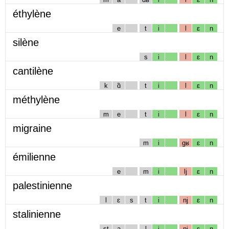
éthylène
e
t
i
l
ɛ
n
silène
s
i
l
ɛ
n
cantilène
k
ɑ̃
t
i
l
ɛ
n
méthylène
m
e
t
i
l
ɛ
n
migraine
m
i
gʁ
ɛ
n
émilienne
e
m
i
lj
ɛ
n
palestinienne
l
ɛ
s
t
i
nj
ɛ
n
stalinienne
st
a
l
i
nj
ɛ
n