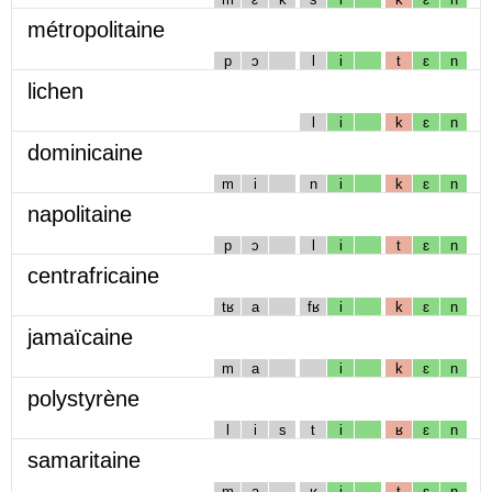
métropolitaine
p
ɔ
l
i
t
ɛ
n
lichen
l
i
k
ɛ
n
dominicaine
m
i
n
i
k
ɛ
n
napolitaine
p
ɔ
l
i
t
ɛ
n
centrafricaine
tʁ
a
fʁ
i
k
ɛ
n
jamaïcaine
m
a
i
k
ɛ
n
polystyrène
l
i
s
t
i
ʁ
ɛ
n
samaritaine
m
a
ʁ
i
t
ɛ
n