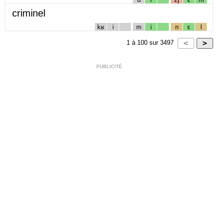
criminel
kʁ
i
m
i
n
ɛ
l
1
à
100
sur
3497
PUBLICITÉ