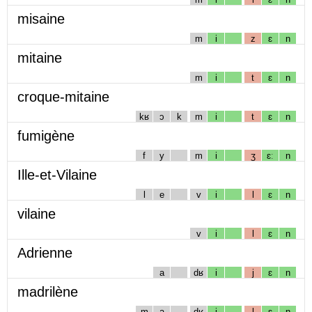
misaine
m
i
z
ɛ
n
mitaine
m
i
t
ɛ
n
croque-mitaine
kʁ
ɔ
k
m
i
t
ɛ
n
fumigène
f
y
m
i
ʒ
ɛː
n
Ille-et-Vilaine
l
e
v
i
l
ɛ
n
vilaine
v
i
l
ɛ
n
Adrienne
a
dʁ
i
j
ɛ
n
madrilène
m
a
dʁ
i
l
ɛ
n