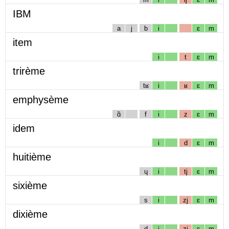
IBM
a
j
b
i
ɛ
m
item
i
t
ɛ
m
trirème
tʁ
i
ʁ
ɛ
m
emphysème
ɑ̃
f
i
z
ɛ
m
idem
i
d
ɛ
m
huitième
ɥ
i
tj
ɛ
m
sixième
s
i
zj
ɛ
m
dixième
d
i
zj
ɛ
m