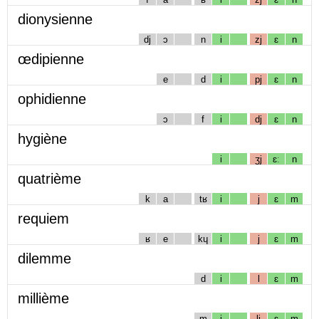
dionysienne
dj
ɔ
n
i
zj
ɛ
n
œdipienne
e
d
i
pj
ɛ
n
ophidienne
ɔ
f
i
dj
ɛ
n
hygiène
i
ʒj
ɛː
n
quatrième
k
a
tʁ
i
j
ɛ
m
requiem
ʁ
e
kɥ
i
j
ɛ
m
dilemme
d
i
l
ɛ
m
millième
m
i
lj
ɛ
m