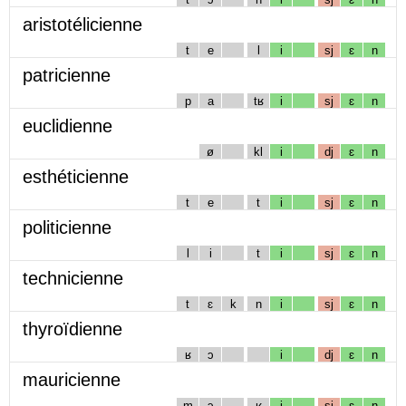
aristotélicienne
t
e
l
i
sj
ɛ
n
patricienne
p
a
tʁ
i
sj
ɛ
n
euclidienne
ø
kl
i
dj
ɛ
n
esthéticienne
t
e
t
i
sj
ɛ
n
politicienne
l
i
t
i
sj
ɛ
n
technicienne
t
ɛ
k
n
i
sj
ɛ
n
thyroïdienne
ʁ
ɔ
i
dj
ɛ
n
mauricienne
m
ɔ
ʁ
i
sj
ɛ
n