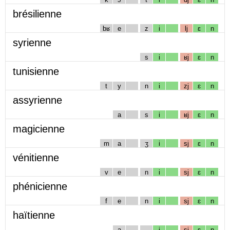
brésilienne
bʁ
e
z
i
lj
ɛ
n
syrienne
s
i
ʁj
ɛ
n
tunisienne
t
y
n
i
zj
ɛ
n
assyrienne
a
s
i
ʁj
ɛ
n
magicienne
m
a
ʒ
i
sj
ɛ
n
vénitienne
v
e
n
i
sj
ɛ
n
phénicienne
f
e
n
i
sj
ɛ
n
haïtienne
a
i
sj
ɛ
n